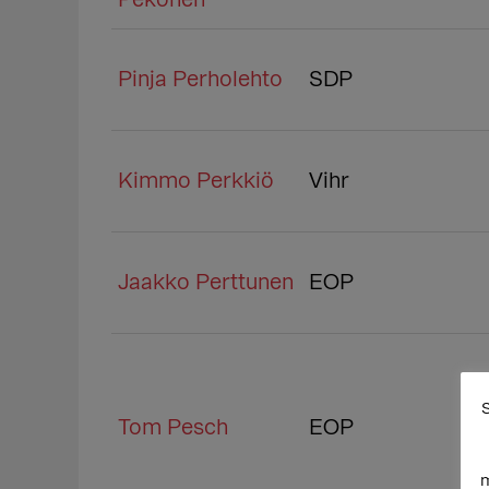
Pekonen
Pinja Perholehto
SDP
Kimmo Perkkiö
Vihr
Jaakko Perttunen
EOP
S
Tom Pesch
EOP
m