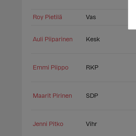
Roy Pietilä
Vas
Auli Piiparinen
Kesk
Emmi Piippo
RKP
Maarit Pirinen
SDP
Jenni Pitko
Vihr