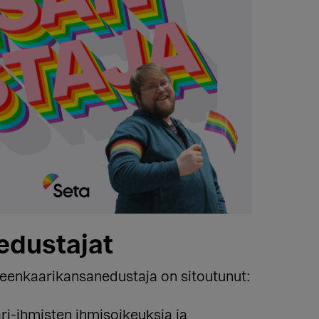
edustajat
teenkaarikansanedustaja on sitoutunut:
ri-ihmisten ihmisoikeuksia ja