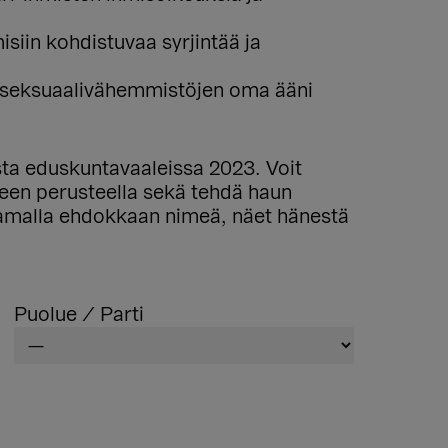
siin kohdistuvaa syrjintää ja
a seksuaalivähemmistöjen oma ääni
ista eduskuntavaaleissa 2023. Voit
lueen perusteella sekä tehdä haun
aamalla ehdokkaan nimeä, näet hänestä
Puolue / Parti