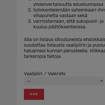
yhdenvertaisuutta eduskunnassa
työskentelemään sateenkaari-ihmi
vihapuhetta vastaan sekä
varmistamaan, että sukupuoli- j
kuuluu päätöksenteossa.
Alla on listaus sitoutuneista ehdokka
suodattaa listausta vaalipiirin ja puo
haluamasi kunnan perusteella. Klikk
tarkempia tietoja.
Vaalipiiri / Valkrets