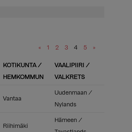
«
1
2
3
4
5
»
KOTIKUNTA /
VAALIPIIRI /
HEMKOMMUN
VALKRETS
Uudenmaan /
Vantaa
Nylands
Hämeen /
Riihimäki