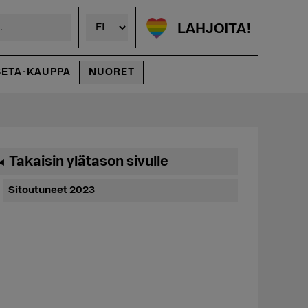
LAHJOITA!
SETA-KAUPPA
NUORET
Ensisijainen
Takaisin ylätason sivulle
◄
sivupalkki
Sitoutuneet 2023