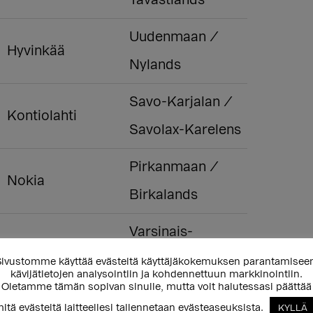
Tavastlands
Uudenmaan /
Hyvinkää
Nylands
Savo-Karjalan /
Kontiolahti
Savolax-Karelens
Pirkanmaan /
Nokia
Birkalands
Varsinais-
Suomen /
ivustomme käyttää evästeitä käyttäjäkokemuksen parantamisee
Parainen
kävijätietojen analysointiin ja kohdennettuun markkinointiin.
Egentliga
Oletamme tämän sopivan sinulle, mutta voit halutessasi päättää
itä evästeitä laitteellesi tallennetaan evästeaseuksista.
KYLLÄ