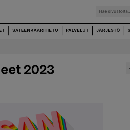
Hae
sivustolta...
ET
SATEENKAARITIETO
PALVELUT
JÄRJESTÖ
neet 2023