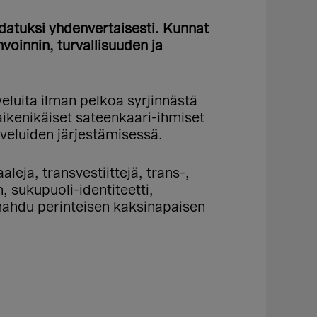
hdatuksi yhdenvertaisesti. Kunnat
voinnin, turvallisuuden ja
eluita ilman pelkoa syrjinnästä
aikenikäiset sateenkaari-ihmiset
veluiden järjestämisessä.
leja, transvestiittejä, trans-,
, sukupuoli-identiteetti,
 mahdu perinteisen kaksinapaisen