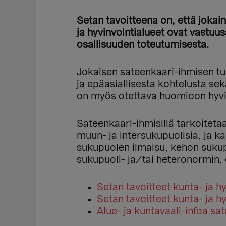
Setan tavoitteena on, että jokai
ja hyvinvointialueet ovat vastuu
osallisuuden toteutumisesta.
Jokaisen sateenkaari-ihmisen tul
ja epäasiallisesta kohtelusta se
on myös otettava huomioon hyvin
Sateenkaari-ihmisillä tarkoitetaa
muun- ja intersukupuolisia, ja k
sukupuolen ilmaisu, kehon sukupu
sukupuoli- ja/tai heteronormin,
Setan tavoitteet kunta- ja h
Setan tavoitteet kunta- ja h
Alue- ja kuntavaali-infoa sat