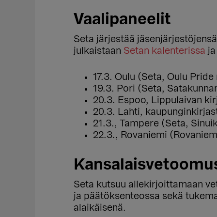
Vaalipaneelit
Seta järjestää jäsenjärjestöjensä
julkaistaan
Setan kalenterissa
ja
17.3. Oulu (Seta, Oulu Pride 
19.3. Pori (Seta, Satakunnan
20.3. Espoo, Lippulaivan kir
20.3. Lahti, kaupunginkirja
21.3., Tampere (Seta, Sinuiks
22.3., Rovaniemi (Rovaniem
Kansalaisvetoomus 
Seta kutsuu allekirjoittamaan v
ja päätöksenteossa sekä tukemaa
alaikäisenä.