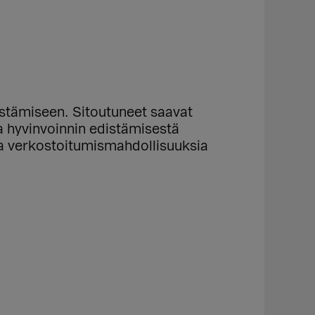
istämiseen. Sitoutuneet saavat
a hyvinvoinnin edistämisestä
ja verkostoitumismahdollisuuksia