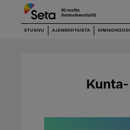
Hyppää
pääsisältöön
50 vuotta
ihmisoikeustyötä
ETUSIVU
AJANKOHTAISTA
IHMISOIKEUD
Kunta- 