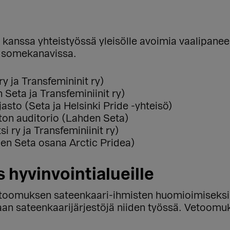
 kanssa yhteistyössä yleisölle avoimia vaalipaneel
 somekanavissa.
ry ja Transfemininit ry)
 Seta ja Transfeminiinit ry)
jasto (Seta ja Helsinki Pride -yhteisö)
ston auditorio (Lahden Seta)
i ry ja Transfeminiinit ry)
en Seta osana Arctic Pridea)
hyvinvointialueille
etoomuksen sateenkaari-ihmisten huomioimiseksi 
n sateenkaarijärjestöjä niiden työssä. Vetoomuks