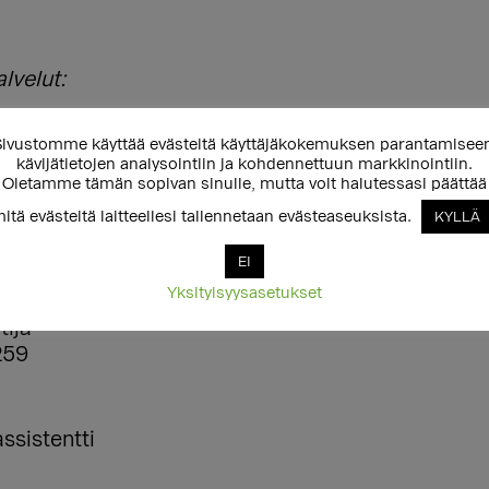
lvelut:
08
ivustomme käyttää evästeitä käyttäjäkokemuksen parantamisee
kävijätietojen analysointiin ja kohdennettuun markkinointiin.
Oletamme tämän sopivan sinulle, mutta voit halutessasi päättää
iaali- ja nuorisotyö:
amisen asiantuntija
itä evästeitä laitteellesi tallennetaan evästeaseuksista.
KYLLÄ
4
EI
Yksityisyysasetukset
dokassitoumukset:
tija
259
assistentti