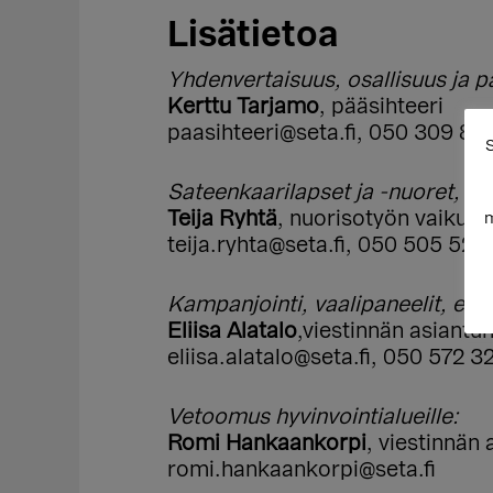
Lisätietoa
Yhdenvertaisuus, osallisuus ja pa
Kerttu Tarjamo
, pääsihteeri
paasihteeri@seta.fi, 050 309 81
S
Sateenkaarilapset ja -nuoret, sos
Teija Ryhtä
, nuorisotyön vaikutt
m
teija.ryhta@seta.fi,
050 505 523
Kampanjointi, vaalipaneelit, eh
Eliisa Alatalo
,viestinnän asiantun
eliisa.alatalo@seta.fi, 050 572 3
Vetoomus hyvinvointialueille:
Romi Hankaankorpi
, viestinnän 
romi.hankaankorpi@seta.fi