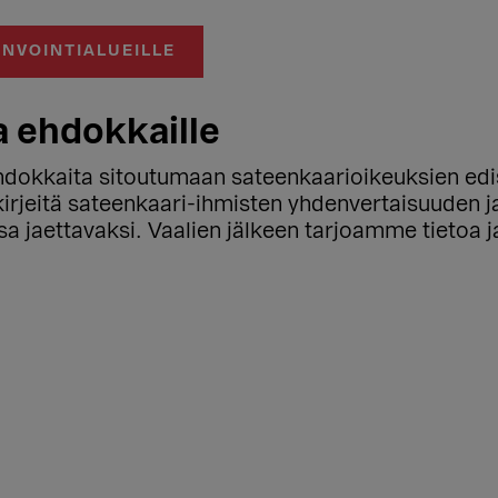
INVOINTIALUEILLE
 ehdokkaille
ehdokkaita sitoutumaan sateenkaarioikeuksien ed
irjeitä sateenkaari-ihmisten yhdenvertaisuuden j
a jaettavaksi. Vaalien jälkeen tarjoamme tietoa 