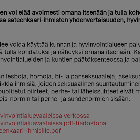
nen voi elää avoimesti omana itsenään ja tulla ko
ssa sateenkaari-ihmisten yhdenvertaisuuden, hyvin
ee voida käyttää kunnan ja hyvinvointialueen palv
kä tulla kohdatuksi ja nähdyksi omana itsenään. K
vointialueiden ja kuntien päätöksenteossa ja pal
n lesboja, homoja, bi- ja panseksuaaleja, aseksuaa
aikkia ihmisiä, joiden seksuaalinen suuntautuminen
olitetut piirteet, perhe- tai läheissuhteet eivät
 cis-normin tai perhe- ja suhdenormien sisään.
yvinvointialuevaaleissa verkossa
yvinvointialuevaaleissa pdf-tiedostona
eenkaari-ihmisille.pdf