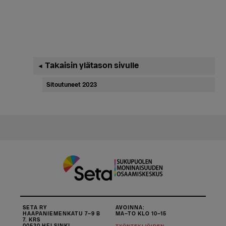
Ensisijainen
Takaisin ylätason sivulle
◄
sivupalkki
Sitoutuneet 2023
SETA RY
AVOINNA:
HAAPANIEMENKATU 7–9 B
MA–TO KLO 10–15
7. KRS