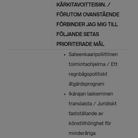
KÄRKITAVOITTEISIIN. /
FÖRUTOM OVANSTÅENDE
FÖRBINDER JAG MIG TILL
FÖLJANDE SETAS
PRIORITERADE MÅL
Sateenkaaripoliittinen
toimintaohjelma / Ett
regnbågspolitiskt
åtgärdsprogram
Ikärajan laskeminen
translaista / Juridiskt
fastställande av
könstillhörighet för
minderåriga