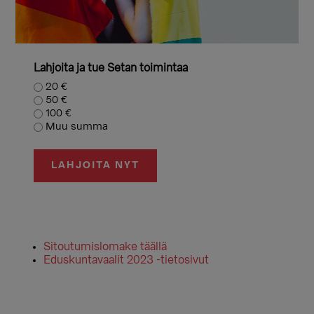
Lahjoita ja tue Setan toimintaa
20 €
50 €
100 €
Muu summa
LAHJOITA NYT
Sitoutumislomake täällä
Eduskuntavaalit 2023 -tietosivut