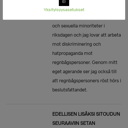
EI
mänskliga rättigheter och
Yksityisyysasetukset
jämställdhet för könsminoriteter
och sexuella minoriteter i
riksdagen och jag lovar att arbeta
mot diskriminering och
hatpropaganda mot
regnbågspersoner. Genom mitt
eget agerande ser jag också till
att regnbågspersoners röst hörs i
beslutsfattandet.
EDELLISEN LISÄKSI SITOUDUN
SEURAAVIIN SETAN