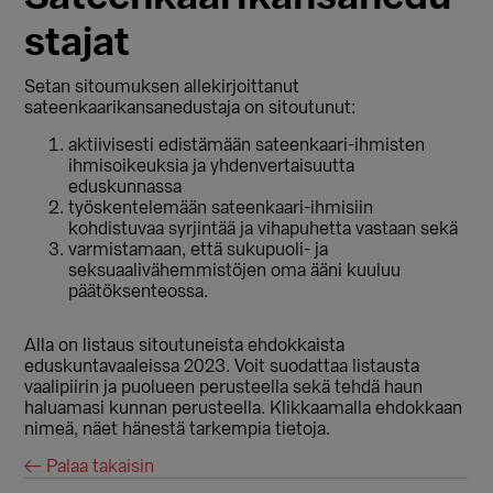
stajat
Setan sitoumuksen allekirjoittanut
sateenkaarikansanedustaja on sitoutunut:
aktiivisesti edistämään sateenkaari-ihmisten
ihmisoikeuksia ja yhdenvertaisuutta
eduskunnassa
työskentelemään sateenkaari-ihmisiin
kohdistuvaa syrjintää ja vihapuhetta vastaan sekä
varmistamaan, että sukupuoli- ja
seksuaalivähemmistöjen oma ääni kuuluu
päätöksenteossa.
Alla on listaus sitoutuneista ehdokkaista
eduskuntavaaleissa 2023. Voit suodattaa listausta
vaalipiirin ja puolueen perusteella sekä tehdä haun
haluamasi kunnan perusteella. Klikkaamalla ehdokkaan
nimeä, näet hänestä tarkempia tietoja.
← Palaa takaisin