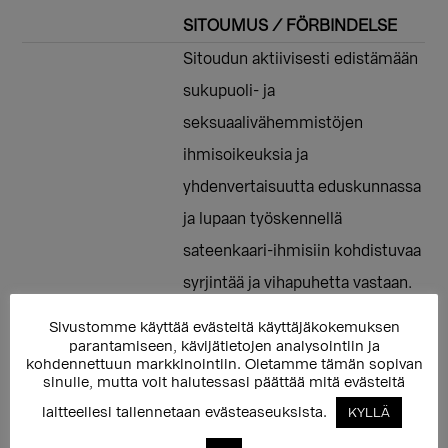
SITOUMUS / FÖRBINDELSE
Sitoudun aktiivisesti edistämään
sukupuoli- ja
seksuaalivähemmistöjen
ihmisoikeuksia ja
yhdenvertaisuutta eduskunnassa
ja lupaan työskennellä
sateenkaari-ihmisiin kohdistuvaa
syrjintää ja vihapuhetta vastaan.
Varmistan myös omalla
Sivustomme käyttää evästeitä käyttäjäkokemuksen
parantamiseen, kävijätietojen analysointiin ja
toiminnallani, että sukupuoli- ja
kohdennettuun markkinointiin. Oletamme tämän sopivan
seksuaalivähemmistöjen oma
sinulle, mutta voit halutessasi päättää mitä evästeitä
ääni kuuluu päätöksenteossa. //
laitteellesi tallennetaan evästeaseuksista.
KYLLÄ
Jag åtar mig att aktivt främja