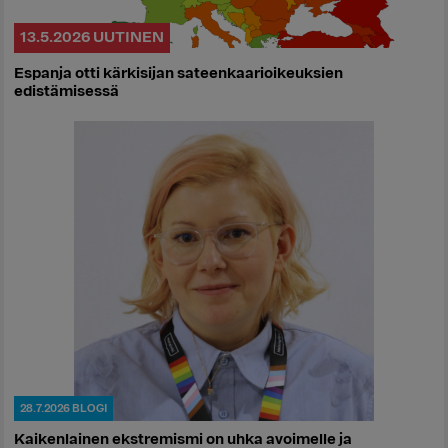
13.5.2026
UUTINEN
Espanja otti kärkisijan sateenkaarioikeuksien
edistämisessä
28.7.2026
BLOGI
Kaikenlainen ekstremismi on uhka avoimelle ja