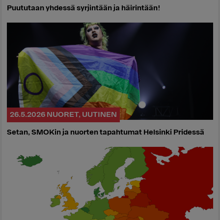
Puututaan yhdessä syrjintään ja häirintään!
26.5.2026
NUORET
,
UUTINEN
Setan, SMOKin ja nuorten tapahtumat Helsinki Pridessä