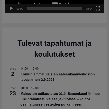
00:00
09:04
Tulevat tapahtumat ja
koulutukset
14:00
–
16:00
SYYS
2
Koulun ammattilaisten sateenkaariverkoston
tapaaminen 2.9.2026
10:00
–
12:00
SYYS
23
Maksuton etäkoulutus 23.9. Sateenkaari-ihmiset
liikuntaharrastuksissa ja -tiloissa – keinot
osallistumisen esteiden purkamiseen