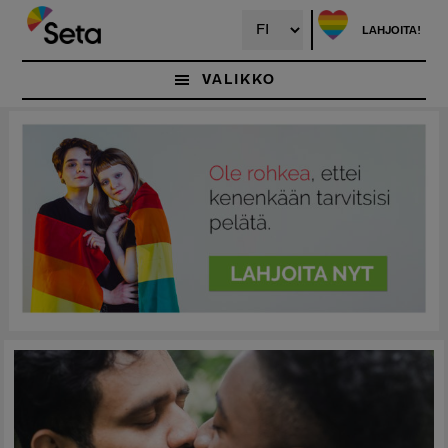
Hyppää
pääsisältöön
LAHJOITA!
VALIKKO