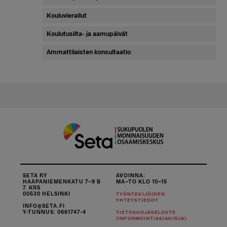
Kouluvierailut
Koulutusilta- ja aamupäivät
Ammattilaisten konsultaatio
SETA RY
AVOINNA:
HAAPANIEMENKATU 7–9 B
MA–TO KLO 10–15
7. KRS
00530 HELSINKI
TYÖNTEKIJÖIDEN
YHTEYSTIEDOT
INFO@SETA.FI
Y-TUNNUS: 0661747-4
TIETOSUOJASELOSTE
(INFORMOINTIASIAKIRJA)