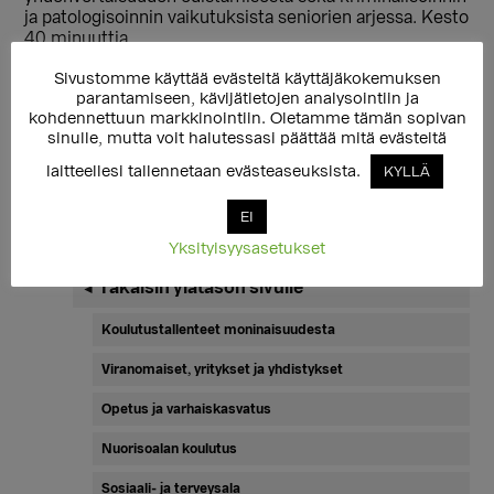
ja patologisoinnin vaikutuksista seniorien arjessa. Kesto
40 minuuttia.
Lisää koulutustallenteita täällä
Sivustomme käyttää evästeitä käyttäjäkokemuksen
parantamiseen, kävijätietojen analysointiin ja
kohdennettuun markkinointiin. Oletamme tämän sopivan
sinulle, mutta voit halutessasi päättää mitä evästeitä
laitteellesi tallennetaan evästeaseuksista.
KYLLÄ
EI
Yksityisyysasetukset
Ensisijainen
Takaisin ylätason sivulle
◄
sivupalkki
Koulutustallenteet moninaisuudesta
Viranomaiset, yritykset ja yhdistykset
Opetus ja varhaiskasvatus
Nuorisoalan koulutus
Sosiaali- ja terveysala