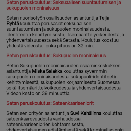
Setan peruskoulutus: Seksuaalisen suuntautumisen ja
sukupuolen moninaisuus
Setan nuorisotyön osallisuuden asiantuntija
Teija
Ryhtä
kouluttaa perusasiat seksuaalisen
suuntautumisen ja sukupuolen moninaisuudesta,
identiteetin kehittymisestä, itsemäärittelyoikeudesta ja
yhdenvertaisuudesta sekä Setasta. Koulutus koostuu
yhdestä videosta, jonka pituus on 32 min.
Setan peruskoulutus: Sukupuolen moninaisuus
Setan Sukupuolen moninaisuuden osaamiskeskuksen
asiantuntija
Miska Salakka
kouluttaa syvemmin
sukupuolen moninaisuudesta, sukupuoli-identiteetin
kehittymisestä, sukupuolen korjaamisesta Suomessa
sekä itsemäärittelyoikeudesta ja yhdenvertaisuudesta.
Videon kesto on 39 minuuttia.
Setan peruskoulutus: Sateenkaariseniorit
Setan seniorityön asiantuntija
Suvi Kehälinna
kouluttaa
sateenkaarevuudesta vanhuudessa,
sateenkaariseniorien kohtaamisesta,
yhdenvertaisuuden edistämisestä sekä kriminalisoinnin