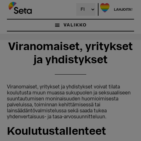
Hyppää
Hyppää
pääsisältöön
ensisijaiseen
LAHJOITA!
sivupalkkiin
VALIKKO
Viranomaiset, yritykset
ja yhdistykset
Viranomaiset, yritykset ja yhdistykset voivat tilata
koulutusta muun muassa sukupuolen ja seksuaaliseen
suuntautumisen moninaisuuden huomioimisesta
palveluissa, toiminnan kehittämisessä tai
lainsäädäntövalmistelussa sekä saada tukea
yhdenvertaisuus- ja tasa-arvosuunnitteluun.
Koulutustallenteet