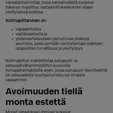
kansalaistoimintaa, jossa kansainvälistä suojelua
hakenut majoittuu vastaanottokeskuksen sijaan
yksityisessä kodissa.
Kotimajoittaminen on:
vapaaehtoista
vastikkeetonta ja
yhdenvertaisuuteen perustuvaa yhdessä
asumista, jossa pyritään varmistamaan kaikkien
osapuolten turvallisuus ja yksityisyys.
Kotimajoitus mahdollistaa sukupuoli- ja
seksuaalivähemmistöihin kuuluville
turvapaikanhakijoille arjen, jossa sukupuoli-identiteettiä
tai seksuaalista suuntautumista voi ilmaista
vapaammin.
Avoimuuden tiellä
monta estettä
Monet sateenkaari-ihmiset kokevat