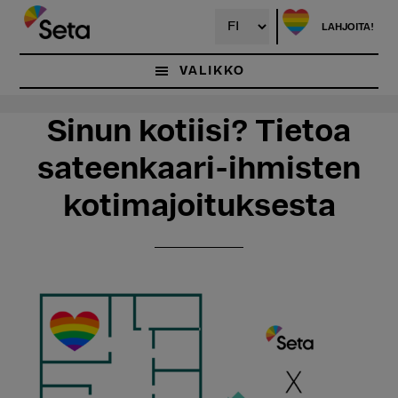
Hyppää
pääsisältöön
LAHJOITA!
VALIKKO
Sinun kotiisi? Tietoa
sateenkaari-ihmisten
kotimajoituksesta