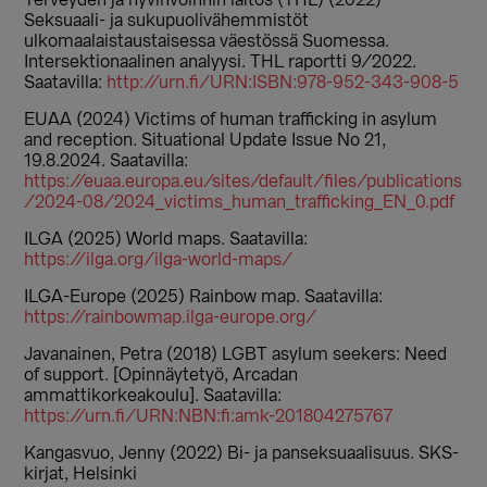
Terveyden ja hyvinvoinnin laitos (THL) (2022)
Seksuaali- ja sukupuolivähemmistöt
ulkomaalaistaustaisessa väestössä Suomessa.
Intersektionaalinen analyysi. THL raportti 9/2022.
Saatavilla:
http://urn.fi/URN:ISBN:978-952-343-908-5
EUAA (2024) Victims of human trafficking in asylum
and reception. Situational Update Issue No 21,
19.8.2024. Saatavilla:
https://euaa.europa.eu/sites/default/files/publications
/2024-08/2024_victims_human_trafficking_EN_0.pdf
ILGA (2025) World maps. Saatavilla:
https://ilga.org/ilga-world-maps/
ILGA-Europe (2025) Rainbow map. Saatavilla:
https://rainbowmap.ilga-europe.org/
Javanainen, Petra (2018) LGBT asylum seekers: Need
of support. [Opinnäytetyö, Arcadan
ammattikorkeakoulu]. Saatavilla:
https://urn.fi/URN:NBN:fi:amk-201804275767
Kangasvuo, Jenny (2022) Bi- ja panseksuaalisuus. SKS-
kirjat, Helsinki