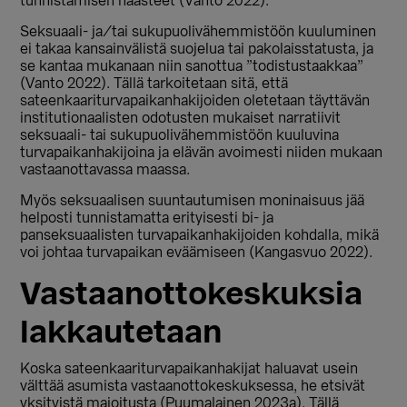
tunnistamisen haasteet (Vanto 2022).
Seksuaali- ja/tai sukupuolivähemmistöön kuuluminen
ei takaa kansainvälistä suojelua tai pakolaisstatusta, ja
se kantaa mukanaan niin sanottua ”todistustaakkaa”
(Vanto 2022). Tällä tarkoitetaan sitä, että
sateenkaariturvapaikanhakijoiden oletetaan täyttävän
institutionaalisten odotusten mukaiset narratiivit
seksuaali- tai sukupuolivähemmistöön kuuluvina
turvapaikanhakijoina ja elävän avoimesti niiden mukaan
vastaanottavassa maassa.
Myös seksuaalisen suuntautumisen moninaisuus jää
helposti tunnistamatta erityisesti bi- ja
panseksuaalisten turvapaikanhakijoiden kohdalla, mikä
voi johtaa turvapaikan eväämiseen (Kangasvuo 2022).
Vastaanottokeskuksia
lakkautetaan
Koska sateenkaariturvapaikanhakijat haluavat usein
välttää asumista vastaanottokeskuksessa, he etsivät
yksityistä majoitusta (Puumalainen 2023a). Tällä