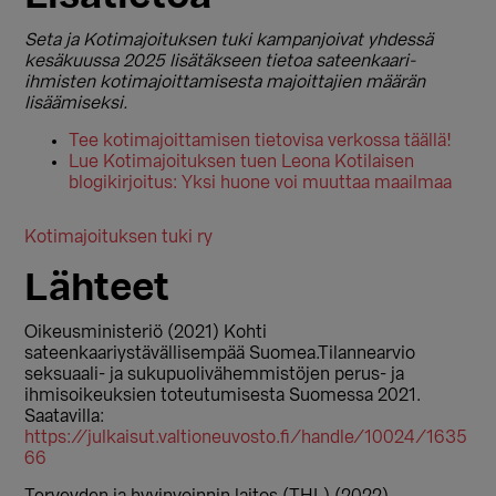
Seta ja Kotimajoituksen tuki kampanjoivat yhdessä
kesäkuussa 2025 lisätäkseen tietoa sateenkaari-
ihmisten kotimajoittamisesta majoittajien määrän
lisäämiseksi.
Tee kotimajoittamisen tietovisa verkossa täällä!
Lue Kotimajoituksen tuen Leona Kotilaisen
blogikirjoitus: Yksi huone voi muuttaa maailmaa
Kotimajoituksen tuki ry
Lähteet
Oikeusministeriö (2021) Kohti
sateenkaariystävällisempää Suomea.Tilannearvio
seksuaali- ja sukupuolivähemmistöjen perus- ja
ihmisoikeuksien toteutumisesta Suomessa 2021.
Saatavilla:
https://julkaisut.valtioneuvosto.fi/handle/10024/1635
66