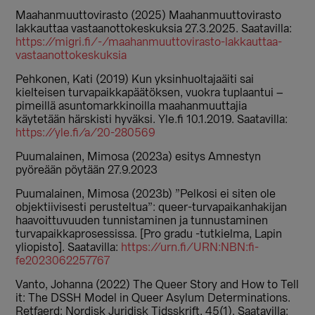
Maahanmuuttovirasto (2025) Maahanmuuttovirasto
lakkauttaa vastaanottokeskuksia 27.3.2025. Saatavilla:
https://migri.fi/-/maahanmuuttovirasto-lakkauttaa-
vastaanottokeskuksia
Pehkonen, Kati (2019) Kun yksinhuoltajaäiti sai
kielteisen turvapaikkapäätöksen, vuokra tuplaantui –
pimeillä asuntomarkkinoilla maahanmuuttajia
käytetään härskisti hyväksi. Yle.fi 10.1.2019. Saatavilla:
https://yle.fi/a/20-280569
Puumalainen, Mimosa (2023a) esitys Amnestyn
pyöreään pöytään 27.9.2023
Puumalainen, Mimosa (2023b) ”Pelkosi ei siten ole
objektiivisesti perusteltua”: queer-turvapaikanhakijan
haavoittuvuuden tunnistaminen ja tunnustaminen
turvapaikkaprosessissa. [Pro gradu -tutkielma, Lapin
yliopisto]. Saatavilla:
https://urn.fi/URN:NBN:fi-
fe2023062257767
Vanto, Johanna (2022) The Queer Story and How to Tell
it: The DSSH Model in Queer Asylum Determinations.
Retfaerd: Nordisk Juridisk Tidsskrift, 45(1). Saatavilla: