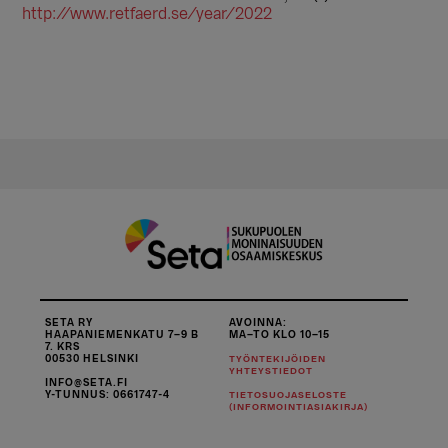
http://www.retfaerd.se/year/2022
SETA RY
AVOINNA:
HAAPANIEMENKATU 7–9 B
MA–TO KLO 10–15
7. KRS
00530 HELSINKI
TYÖNTEKIJÖIDEN
YHTEYSTIEDOT
INFO@SETA.FI
Y-TUNNUS: 0661747-4
TIETOSUOJASELOSTE
(INFORMOINTIASIAKIRJA)