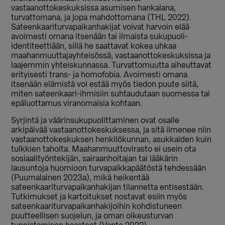
vastaanottokeskuksissa asumisen hankalana,
turvattomana, ja jopa mahdottomana (THL 2022).
Sateenkaariturvapaikanhakijat voivat harvoin elää
avoimesti omana itsenään tai ilmaista sukupuoli-
identiteettiään, sillä he saattavat kokea uhkaa
maahanmuuttajayhteisössä, vastaanottokeskuksissa ja
laajemmin yhteiskunnassa. Turvattomuutta aiheuttavat
erityisesti trans- ja homofobia. Avoimesti omana
itsenään elämistä voi estää myös tiedon puute siitä,
miten sateenkaari-ihmisiin suhtaudutaan suomessa tai
epäluottamus viranomaisia kohtaan.
Syrjintä ja väärinsukupuolittaminen ovat osalle
arkipäivää vastaanottokeskuksessa, ja sitä ilmenee niin
vastaanottokeskuksen henkilökunnan, asukkaiden kuin
tulkkien taholta. Maahanmuuttovirasto ei usein ota
sosiaalityöntekijän, sairaanhoitajan tai lääkärin
lausuntoja huomioon turvapaikkapäätöstä tehdessään
(Puumalainen 2023a), mikä heikentää
sateenkaariturvapaikanhakijan tilannetta entisestään.
Tutkimukset ja kartoitukset nostavat esiin myös
sateenkaariturvapaikanhakijoihin kohdistuneen
puutteellisen suojelun, ja oman oikeusturvan