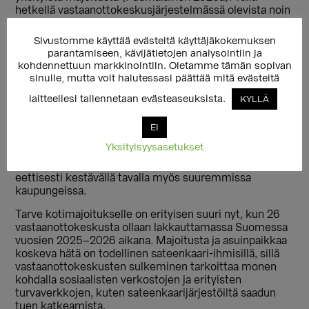
hetkellä vastaanottokeskusjärjestelmässä olevista noin
40 prosenttia asuu yksityismajoituksissa, joiden
olosuhteet vaihtelevat.
Sivustomme käyttää evästeitä käyttäjäkokemuksen
parantamiseen, kävijätietojen analysointiin ja
Epätoivo saattaa altistaa hyväksikäytölle esimerkiksi
kohdennettuun markkinointiin. Oletamme tämän sopivan
asuntomarkkinoilla (Pehkonen 2019), ja
sinulle, mutta voit halutessasi päättää mitä evästeitä
turvapaikanhakijat sekä paperittomat ovat erityisessä
laitteellesi tallennetaan evästeaseuksista.
riskissä joutua myös ihmiskaupan uhreiksi (EUAA
KYLLÄ
2024). Haavoittuvassa asemassa ja monikertaisessa
syrjintäriskissä olevien turvalliseen asumiseen on
EI
kohdennettava erityistä huomiota ja
Yksityisyysasetukset
turvapaikanhakijoiden asuminen ja
vastaanottokeskuspalvelut tulee mahdollistaa
eettisesti kestävällä tavalla myös suuremmissa
kaupungeissa.
Tarve kotimajoitukselle on erityisen suuri nyt, kun 26
vastaanottokeskusta ollaan lakkauttamassa Suomessa
vuosien 2025–2026 aikana. Majoitusta ja asuinpaikkaa
koskeva hätä on todellinen sateenkaari-ihmisillä, sillä
vastaanottokeskusten sulkeminen tarkoittaa monen
kohdalla sosiaalisten verkostojen ja erityisten
turvaverkkojen, kuten sateenkaarijärjestöiltä saadun
tuen katkeamista.