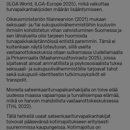
(ILGA World, ILGA-Europe 2025), mikä vaikuttaa
turvapaikanhakijoiden määrän lisääntymiseen.
Oikeusministeriön tilannearvion (2021) mukaan
seksuaali- ja/tai sukupuolivähemmistöihin kuuluviin
ihmisiin kohdistetun vihan vahvistuminen Suomessa ja
sen lähialueilla olisi tarpeen huomioida
turvapaikkakäytännöissä entistä paremmin. Tämä ei
kuitenkaan näytä toteutuvan, sillä useita
vastaanottokeskuksia ollaan sulkemassa Uudellamaalla
ja Pirkanmaalla (Maahanmuuttovirasto 2025), joissa
sijaitsevat ainoat ammatillista ja psykososiaalista tukea
seksuaali- ja sukupuolivähemmistöille tarjoavat tahot
sekä sukupuoli-identiteetin tutkimusyksiköt eli
transpolit.
Monella sateenkaariturvapaikanhakijalla on toive elää
uudessa maassa vapaampaa ja turvallisempaa elämää,
mikä on harvoin mahdollista vastaanottokeskuksessa
(THL 2022).
Tällä hetkellä useat sateenkaariturvapaikanhakijat
toivovat pääsevänsä kotimajoitukseen erityisesti
suuremmissa kaupungeissa. Kotimajoitus on