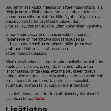
Suuremmissa kaupungeissa on sateenkaariystävällisiä
tiloja ja ammatillista tukea ihmisille, jotka kuuluvat
useampaan vähemmistöön. Nämä yhteisöt ja tilat ovat
ensiarvoisen tärkeitä yhteenkuuluvuuden,
yhteisöllisyyden ja turvallisuuden kokemisen kannalta.
Oman kodin avaaminen kansainvälistä suojelua
hakeneelle on merkittävä solidaarisuuden ja
liittolaisuuden osoitus erityisesti niille, jotka ovat
joutuneet lähtemään kotimaastaan
sateenkaaripakolaisina.
Siinä missä seksuaali- ja/tai sukupuolivähemmistöihin
kuuluville väkivalta ja syrjintä on voinut olla arkea
lähtömaassa, on tärkeää, että majoitukseen tuleva
kokee olonsa turvalliseksi ja pystyy olemaan avoimesti
oma itsensä ilman tarvetta peitellä seksuaalista
suuntautumistaan tai sukupuoli-identiteettiään.
Jos olet kiinnostunut kotimajoittajaksi ryhtymisestä,
saat lisää tietoa
täältä
.
Lisätietoa