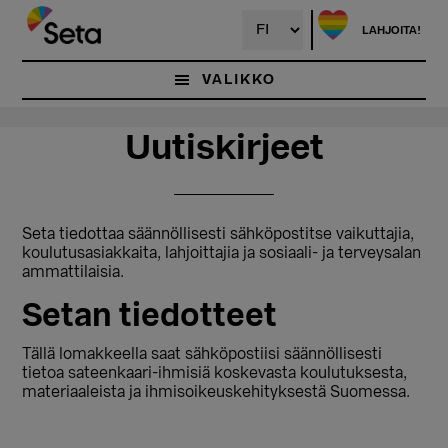
Hyppää
Hyppää
pääsisältöön
ensisijaiseen
LAHJOITA!
sivupalkkiin
VALIKKO
Uutiskirjeet
Seta tiedottaa säännöllisesti sähköpostitse vaikuttajia,
koulutusasiakkaita, lahjoittajia ja sosiaali- ja terveysalan
ammattilaisia.
Setan tiedotteet
Tällä lomakkeella saat sähköpostiisi säännöllisesti
tietoa sateenkaari-ihmisiä koskevasta koulutuksesta,
materiaaleista ja ihmisoikeuskehityksestä Suomessa.