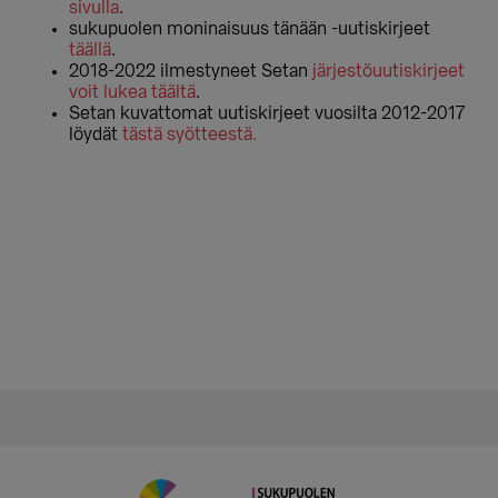
sivulla
.
sukupuolen moninaisuus tänään -uutiskirjeet
täällä
.
2018-2022 ilmestyneet Setan
järjestöuutiskirjeet
voit lukea täältä
.
Setan kuvattomat uutiskirjeet vuosilta 2012-2017
löydät
tästä syötteestä.
Ensisijainen
sivupalkki