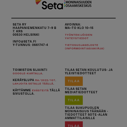
SETA RY
AVOINNA:
HAAPANIEMENKATU 7–9 B
MA–TO KLO 10–15
7. KRS
00530 HELSINKI
TYÖNTEKIJÖIDEN
YHTEYSTIEDOT
INFO@SETA.FI
Y-TUNNUS: 0661747-4
TIETOSUOJASELOSTE
(INFORMOINTIASIAKIRJA)
TOIMISTON SIJAINTI
TILAA SETAN KOULUTUS- JA
.
YLEISTIEDOTTEET
GOOGLE-KARTALLA
KERÄYSLUPA
.
RA/2022/107
TILAA
.
LAHJOITA SETALLE TÄÄLLÄ
TILAA SETAN
KÄYTÄMME
TÄLLÄ
EVÄSTEITÄ
MEDIATIEDOTTEET
SIVUSTOLLA.
TILAA
TILAA SUKUPUOLEN
MONINAISUUS TÄÄNÄÄN -
TIEDOTTEET SOTE-ALAN
AMMATTILAISILLE
TILAA