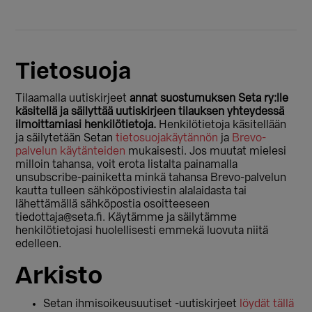
Tietosuoja
Tilaamalla uutiskirjeet
annat suostumuksen Seta ry:lle
käsitellä ja säilyttää uutiskirjeen tilauksen yhteydessä
ilmoittamiasi henkilötietoja.
Henkilötietoja käsitellään
ja säilytetään Setan
tietosuojakäytännön
ja
Brevo-
palvelun käytänteiden
mukaisesti. Jos muutat mielesi
milloin tahansa, voit erota listalta painamalla
unsubscribe-painiketta minkä tahansa Brevo-palvelun
kautta tulleen sähköpostiviestin alalaidasta tai
lähettämällä sähköpostia osoitteeseen
tiedottaja@seta.fi. Käytämme ja säilytämme
henkilötietojasi huolellisesti emmekä luovuta niitä
edelleen.
Arkisto
Setan ihmisoikeusuutiset -uutiskirjeet
löydät tällä