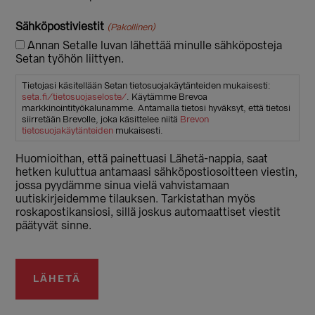
Sähköpostiviestit
(Pakollinen)
Annan Setalle luvan lähettää minulle sähköposteja
Setan työhön liittyen.
Tietojasi käsitellään Setan tietosuojakäytänteiden mukaisesti:
seta.fi/tietosuojaseloste/
. Käytämme Brevoa
markkinointityökalunamme. Antamalla tietosi hyväksyt, että tietosi
siirretään Brevolle, joka käsittelee niitä
Brevon
tietosuojakäytänteiden
mukaisesti.
Huomioithan, että painettuasi Lähetä-nappia, saat
hetken kuluttua antamaasi sähköpostiosoitteen viestin,
jossa pyydämme sinua vielä vahvistamaan
uutiskirjeidemme tilauksen. Tarkistathan myös
roskapostikansiosi, sillä joskus automaattiset viestit
päätyvät sinne.