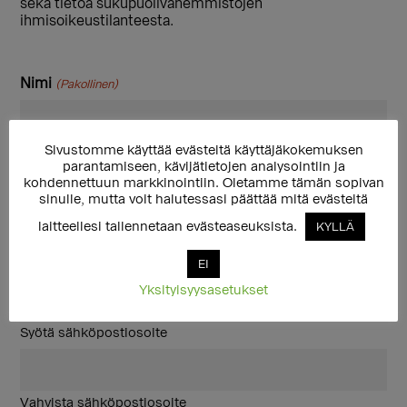
sekä tietoa sukupuolivähemmistöjen
ihmisoikeustilanteesta.
Nimi
(Pakollinen)
Sivustomme käyttää evästeitä käyttäjäkokemuksen
Etunimi
parantamiseen, kävijätietojen analysointiin ja
kohdennettuun markkinointiin. Oletamme tämän sopivan
sinulle, mutta voit halutessasi päättää mitä evästeitä
Sukunimi
laitteellesi tallennetaan evästeaseuksista.
KYLLÄ
Sähköposti
(Pakollinen)
EI
Yksityisyysasetukset
Syötä sähköpostiosoite
Vahvista sähköpostiosoite