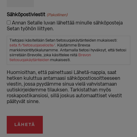
Sähköpostiviestit
(Pakollinen)
Annan Setalle luvan lähettää minulle sähköposteja
Setan työhön liittyen.
Tietojasi käsitellään Setan tietosuojakäytänteiden mukaisesti:
seta.fi/tietosuojaseloste/
. Käytämme Brevoa
markkinointityökalunamme. Antamalla tietosi hyväksyt, että tietosi
siirretään Brevolle, joka käsittelee niitä
Brevon
tietosuojakäytänteiden
mukaisesti.
Huomioithan, että painettuasi Lähetä-nappia, saat
hetken kuluttua antamaasi sähköpostiosoitteeseen
viestin, jossa pyydämme sinua vielä vahvistamaan
uutiskirjeidemme tilauksen. Tarkistathan myös
roskapostikansiosi, sillä joskus automaattiset viestit
päätyvät sinne.