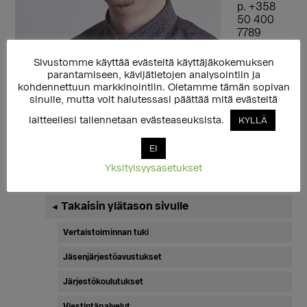
p. +358
50 400
7789
teemu.hal
me@seta.f
Sivustomme käyttää evästeitä käyttäjäkokemuksen
i
parantamiseen, kävijätietojen analysointiin ja
kohdennettuun markkinointiin. Oletamme tämän sopivan
sinulle, mutta voit halutessasi päättää mitä evästeitä
laitteellesi tallennetaan evästeaseuksista.
KYLLÄ
EI
Yksityisyysasetukset
Ensisijainen
Takaisin ylätason sivulle
◄
sivupalkki
Vertaistoiminnan tuki
Jäsenjärjestöavustukset
Järjestökoulutukset
Viestintäpalvelut