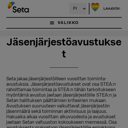
Hyppää
Hyppää
pääsisältöön
ensisijaiseen
LAHJOITA!
sivupalkkiin
VALIKKO
Jäsenjärjestöavustukse
t
Seta jakaa jäsenjärjestöilleen vuosittan toiminta-
avustuksia. Jäsenjärjestöavustukset ovat osa STEA:n
rahoittamaa toimintaa ja STEA:n tähän tarkoitukseen
myöntämä avustus jaetaan jäsenjärjestöille STEA:n ja
Setan hallituksen päättämien kriteerien mukaan.
Avustuksen suuruuteen vaikuttavat jäsenjärjestön
jäsenmäärä sekä toiminnan aktiivisuus ja laajuus.
Hakuaika alkaa vuosittain alkuvuodesta ja avustukset
jaetaan Setan valtuuston kokoukseen mennessä. Osa
avustuksesta maksetaan jäsenjärjestöille ennakkona