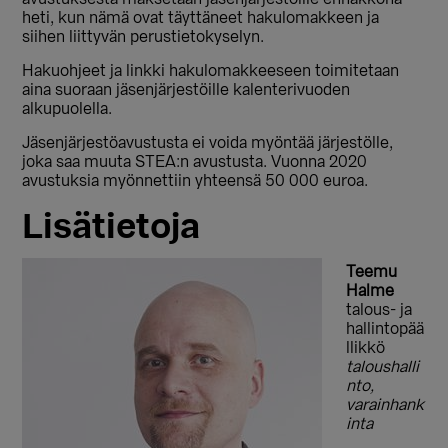
heti, kun nämä ovat täyttäneet hakulomakkeen ja
siihen liittyvän perustietokyselyn.
Hakuohjeet ja linkki hakulomakkeeseen toimitetaan
aina suoraan jäsenjärjestöille kalenterivuoden
alkupuolella.
Jäsenjärjestöavustusta ei voida myöntää järjestölle,
joka saa muuta STEA:n avustusta. Vuonna 2020
avustuksia myönnettiin yhteensä 50 000 euroa.
Lisätietoja
Teemu
Halme
talous- ja
hallintopää
llikkö
taloushalli
nto,
varainhank
inta