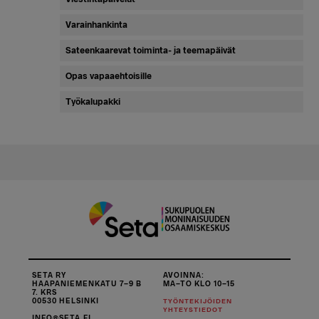
Varainhankinta
Sateenkaarevat toiminta- ja teemapäivät
Opas vapaaehtoisille
Työkalupakki
SETA RY
AVOINNA:
HAAPANIEMENKATU 7–9 B
MA–TO KLO 10–15
7. KRS
00530 HELSINKI
TYÖNTEKIJÖIDEN
YHTEYSTIEDOT
INFO@SETA.FI