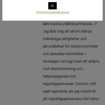
Varmistan myös omalla
EI
toiminnallani, että sukupuoli- ja
Yksityisyysasetukset
seksuaalivähemmistöjen oma
ääni kuuluu päätöksenteossa. //
Jag åtar mig att aktivt främja
mänskliga rättigheter och
jämställdhet för könsminoriteter
och sexuella minoriteter i
riksdagen och jag lovar att arbeta
mot diskriminering och
hatpropaganda mot
regnbågspersoner. Genom mitt
eget agerande ser jag också till
att regnbågspersoners röst hörs i