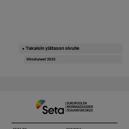
Ensisijainen
Takaisin ylätason sivulle
◄
sivupalkki
Sitoutuneet 2023