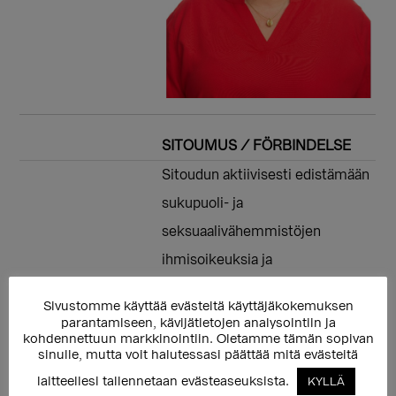
SITOUMUS / FÖRBINDELSE
Sitoudun aktiivisesti edistämään
sukupuoli- ja
seksuaalivähemmistöjen
ihmisoikeuksia ja
yhdenvertaisuutta eduskunnassa
Sivustomme käyttää evästeitä käyttäjäkokemuksen
ja lupaan työskennellä
parantamiseen, kävijätietojen analysointiin ja
kohdennettuun markkinointiin. Oletamme tämän sopivan
sateenkaari-ihmisiin kohdistuvaa
sinulle, mutta voit halutessasi päättää mitä evästeitä
syrjintää ja vihapuhetta vastaan.
laitteellesi tallennetaan evästeaseuksista.
KYLLÄ