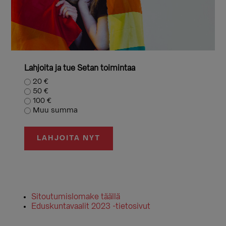
Lahjoita ja tue Setan toimintaa
20 €
50 €
100 €
Muu summa
LAHJOITA NYT
Sitoutumislomake täällä
Eduskuntavaalit 2023 -tietosivut