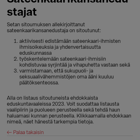
stajat
Setan sitoumuksen allekirjoittanut
sateenkaarikansanedustaja on sitoutunut:
aktiivisesti edistämään sateenkaari-ihmisten
ihmisoikeuksia ja yhdenvertaisuutta
eduskunnassa
työskentelemään sateenkaari-ihmisiin
kohdistuvaa syrjintää ja vihapuhetta vastaan sekä
varmistamaan, että sukupuoli- ja
seksuaalivähemmistöjen oma ääni kuuluu
päätöksenteossa.
Alla on listaus sitoutuneista ehdokkaista
eduskuntavaaleissa 2023. Voit suodattaa listausta
vaalipiirin ja puolueen perusteella sekä tehdä haun
haluamasi kunnan perusteella. Klikkaamalla ehdokkaan
nimeä, näet hänestä tarkempia tietoja.
← Palaa takaisin