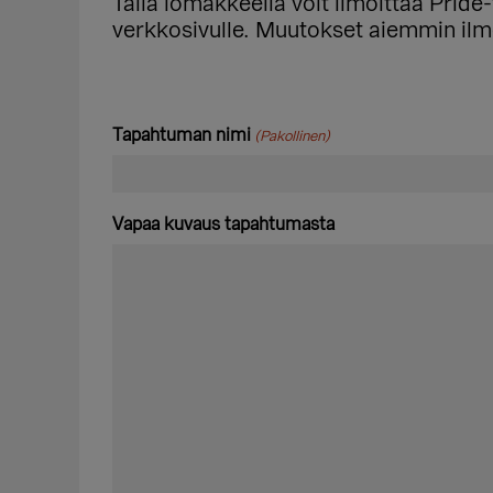
Tällä lomakkeella voit ilmoittaa Prid
verkkosivulle. Muutokset aiemmin ilmoi
Tapahtuman nimi
(Pakollinen)
Vapaa kuvaus tapahtumasta