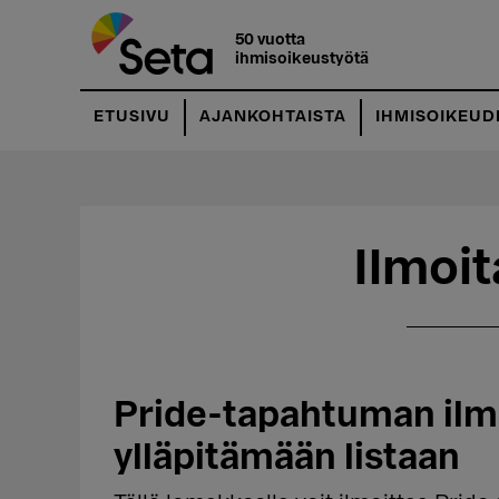
Hyppää
Hyppää
pääsisältöön
ensisijaiseen
50 vuotta
ihmisoikeustyötä
sivupalkkiin
ETUSIVU
AJANKOHTAISTA
IHMISOIKEUD
Ilmoit
Pride-tapahtuman ilm
ylläpitämään listaan