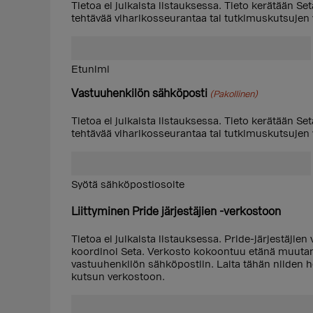
Tietoa ei julkaista listauksessa. Tieto kerätään Se
tehtävää viharikosseurantaa tai tutkimuskutsujen v
Etunimi
Vastuuhenkilön sähköposti
(Pakollinen)
Tietoa ei julkaista listauksessa. Tieto kerätään Se
tehtävää viharikosseurantaa tai tutkimuskutsujen v
Syötä sähköpostiosoite
Liittyminen Pride järjestäjien -verkostoon
Tietoa ei julkaista listauksessa. Pride-järjestäjien
koordinoi Seta. Verkosto kokoontuu etänä muutam
vastuuhenkilön sähköpostiin. Laita tähän niiden h
kutsun verkostoon.