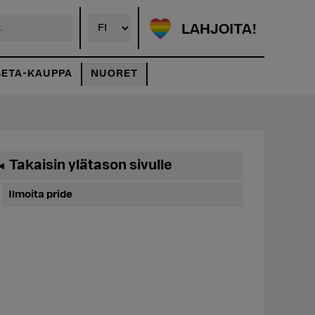
LAHJOITA!
SETA-KAUPPA
NUORET
Ensisijainen
Takaisin ylätason sivulle
◄
sivupalkki
Ilmoita pride