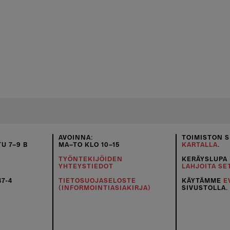
AVOINNA:
TOIMISTON S
U 7–9 B
MA–TO KLO 10–15
KARTALLA
.
TYÖNTEKIJÖIDEN
KERÄYSLUPA
YHTEYSTIEDOT
LAHJOITA SE
47-4
TIETOSUOJASELOSTE
KÄYTÄMME
E
(INFORMOINTIASIAKIRJA)
SIVUSTOLLA.