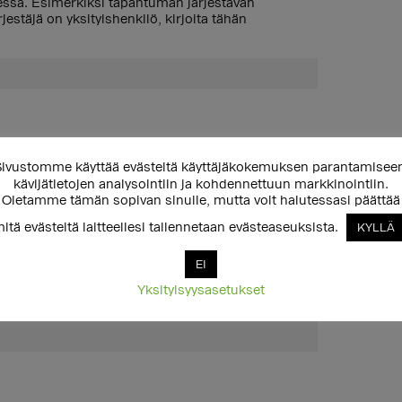
dessä. Esimerkiksi tapahtuman järjestävän
estäjä on yksityishenkilö, kirjoita tähän
ivustomme käyttää evästeitä käyttäjäkokemuksen parantamisee
kävijätietojen analysointiin ja kohdennettuun markkinointiin.
Oletamme tämän sopivan sinulle, mutta voit halutessasi päättää
Vahvista sähköpostiosoite
itä evästeitä laitteellesi tallennetaan evästeaseuksista.
KYLLÄ
EI
antaa muun yhteydenottotavan kuten
Yksityisyysasetukset