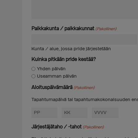
Paikkakunta / paikkakunnat
(Pakollinen)
Kunta / alue, jossa pride järjestetään
Kuinka pitkään pride kestää?
Yhden päivän
Useamman päivän
Aloituspäivämäärä
(Pakollinen)
Tapahtumapäivä tai tapahtumakokonaisuuden en
Päivä
Kuukausi
Vuosi
Järjestäjätaho / -tahot
(Pakollinen)