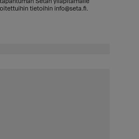
e-tapahtuman Setan ylläpitämälle
tettuihin tietoihin info@seta.fi.