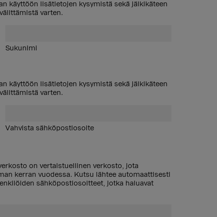
tan käyttöön lisätietojen kysymistä sekä jälkikäteen
älittämistä varten.
Sukunimi
tan käyttöön lisätietojen kysymistä sekä jälkikäteen
älittämistä varten.
Vahvista sähköpostiosoite
 verkosto on vertaistuellinen verkosto, jota
an kerran vuodessa. Kutsu lähtee automaattisesti
enkilöiden sähköpostiosoitteet, jotka haluavat