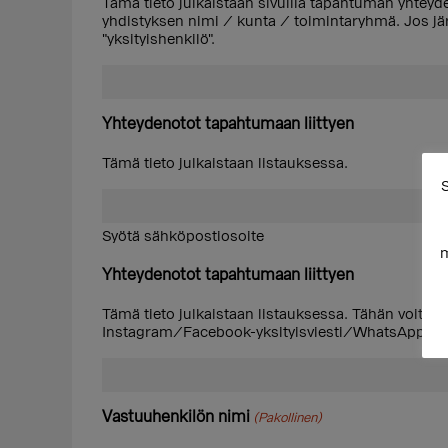
Tämä tieto julkaistaan sivuilla tapahtuman yhtey
yhdistyksen nimi / kunta / toimintaryhmä. Jos järj
"yksityishenkilö".
Yhteydenotot tapahtumaan liittyen
Tämä tieto julkaistaan listauksessa.
S
Syötä sähköpostiosoite
m
Yhteydenotot tapahtumaan liittyen
Tämä tieto julkaistaan listauksessa. Tähän voit 
Instagram/Facebook-yksityisviesti/WhatsApp.
Vastuuhenkilön nimi
(Pakollinen)