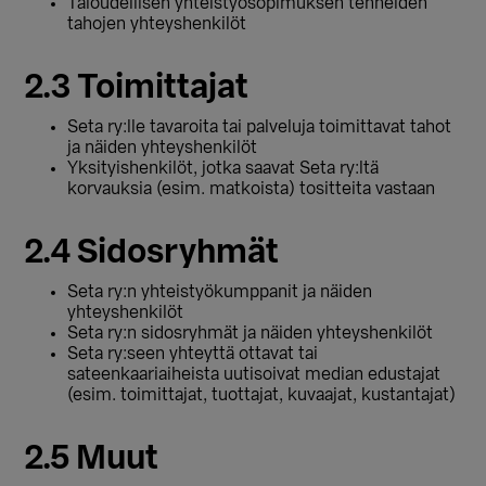
Taloudellisen yhteistyösopimuksen tehneiden
tahojen yhteyshenkilöt
2.3 Toimittajat
Seta ry:lle tavaroita tai palveluja toimittavat tahot
ja näiden yhteyshenkilöt
Yksityishenkilöt, jotka saavat Seta ry:ltä
korvauksia (esim. matkoista) tositteita vastaan
2.4 Sidosryhmät
Seta ry:n yhteistyökumppanit ja näiden
yhteyshenkilöt
Seta ry:n sidosryhmät ja näiden yhteyshenkilöt
Seta ry:seen yhteyttä ottavat tai
sateenkaariaiheista uutisoivat median edustajat
(esim. toimittajat, tuottajat, kuvaajat, kustantajat)
2.5 Muut