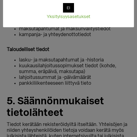
evästetiedot
EI
lokitiedot
Yksityisyysasetukset
istuntotunnisteet
ip-osoitteet
maksutapahtumat ja maksunvälitystiedot
kampanja- ja yhteydenottotiedot
Taloudelliset tiedot
lasku- ja maksutapahtumat ja -historia
kuukausilahjoitussopimukset tiedot (kohde,
summa, eräpäivä, maksutapa)
lahjoitussummat ja -päivämäärät
pankkiliikenteeseen liittyvä tieto
5. Säännönmukaiset
tietolähteet
Tiedot kerätään rekisteröidyiltä itseltään. Yhteisöjen ja
niiden yhteyshenkilöiden tietoja voidaan kerätä myös
julkisista lähteistä, kuten internetsivuilta tai julkisista