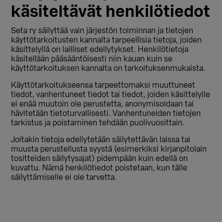
käsiteltävät henkilötiedot
Seta ry säilyttää vain järjestön toiminnan ja tietojen
käyttötarkoitusten kannalta tarpeellisia tietoja, joiden
käsittelyllä on lailliset edellytykset. Henkilötietoja
käsitellään pääsääntöisesti niin kauan kuin se
käyttötarkoituksen kannalta on tarkoituksenmukaista.
Käyttötarkoitukseensa tarpeettomaksi muuttuneet
tiedot, vanhentuneet tiedot tai tiedot, joiden käsittelylle
ei enää muutoin ole perustetta, anonymisoidaan tai
hävitetään tietoturvallisesti. Vanhentuneiden tietojen
tarkistus ja poistaminen tehdään puolivuosittain.
Joitakin tietoja edellytetään säilytettävän laissa tai
muusta perustellusta syystä (esimerkiksi kirjanpitolain
tositteiden säilytysajat) pidempään kuin edellä on
kuvattu. Nämä henkilötiedot poistetaan, kun tälle
säilyttämiselle ei ole tarvetta.