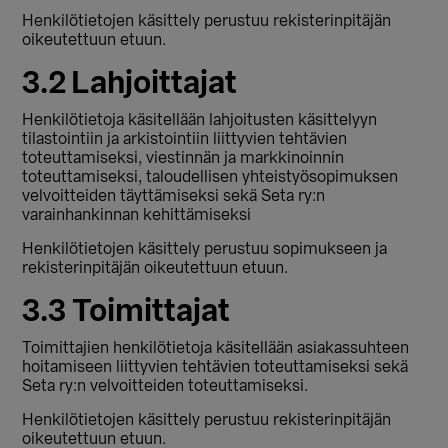
Henkilötietojen käsittely perustuu rekisterinpitäjän
oikeutettuun etuun.
3.2 Lahjoittajat
Henkilötietoja käsitellään lahjoitusten käsittelyyn
tilastointiin ja arkistointiin liittyvien tehtävien
toteuttamiseksi, viestinnän ja markkinoinnin
toteuttamiseksi, taloudellisen yhteistyösopimuksen
velvoitteiden täyttämiseksi sekä Seta ry:n
varainhankinnan kehittämiseksi
Henkilötietojen käsittely perustuu sopimukseen ja
rekisterinpitäjän oikeutettuun etuun.
3.3 Toimittajat
Toimittajien henkilötietoja käsitellään asiakassuhteen
hoitamiseen liittyvien tehtävien toteuttamiseksi sekä
Seta ry:n velvoitteiden toteuttamiseksi.
Henkilötietojen käsittely perustuu rekisterinpitäjän
oikeutettuun etuun.