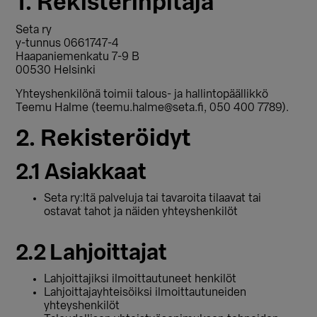
1. Rekisterinpitäjä
Seta ry
y-tunnus 0661747-4
Haapaniemenkatu 7-9 B
00530 Helsinki
Yhteyshenkilönä toimii talous- ja hallintopäällikkö
Teemu Halme (teemu.halme@seta.fi, 050 400 7789).
2. Rekisteröidyt
2.1 Asiakkaat
Seta ry:ltä palveluja tai tavaroita tilaavat tai
ostavat tahot ja näiden yhteyshenkilöt
2.2 Lahjoittajat
Lahjoittajiksi ilmoittautuneet henkilöt
Lahjoittajayhteisöiksi ilmoittautuneiden
yhteyshenkilöt