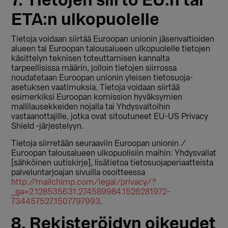
7. Tietojen siirto EU:n tai
ETA:n ulkopuolelle
Tietoja voidaan siirtää Euroopan unionin jäsenvaltioiden
alueen tai Euroopan talousalueen ulkopuolelle tietojen
käsittelyn teknisen toteuttamisen kannalta
tarpeellisissa määrin, jolloin tietojen siirrossa
noudatetaan Euroopan unionin yleisen tietosuoja-
asetuksen vaatimuksia. Tietoja voidaan siirtää
esimerkiksi Euroopan komission hyväksymien
mallilausekkeiden nojalla tai Yhdysvaltoihin
vastaanottajille, jotka ovat sitoutuneet EU-US Privacy
Shield -järjestelyyn.
Tietoja siirretään seuraaviin Euroopan unionin /
Euroopan talousalueen ulkopuolisiin maihin: Yhdysvallat
[sähköinen uutiskirje], lisätietoa tietosuojaperiaatteista
palveluntarjoajan sivuilla osoitteessa
http://mailchimp.com/legal/privacy/?
_ga=2.128535631.274589984.1526281972-
734457527.1507797993
.
8. Rekisteröidyn oikeudet