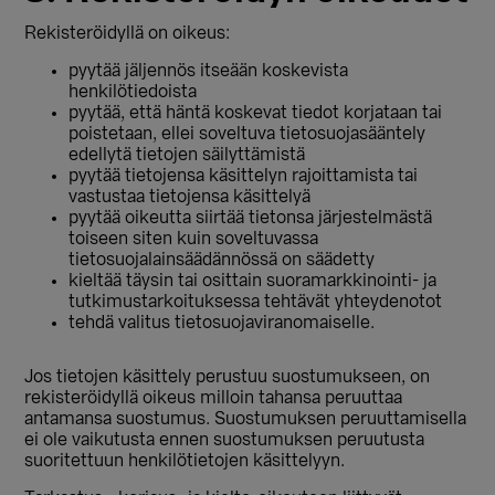
Rekisteröidyllä on oikeus:
pyytää jäljennös itseään koskevista
henkilötiedoista
pyytää, että häntä koskevat tiedot korjataan tai
poistetaan, ellei soveltuva tietosuojasääntely
edellytä tietojen säilyttämistä
pyytää tietojensa käsittelyn rajoittamista tai
vastustaa tietojensa käsittelyä
pyytää oikeutta siirtää tietonsa järjestelmästä
toiseen siten kuin soveltuvassa
tietosuojalainsäädännössä on säädetty
kieltää täysin tai osittain suoramarkkinointi- ja
tutkimustarkoituksessa tehtävät yhteydenotot
tehdä valitus tietosuojaviranomaiselle.
Jos tietojen käsittely perustuu suostumukseen, on
rekisteröidyllä oikeus milloin tahansa peruuttaa
antamansa suostumus. Suostumuksen peruuttamisella
ei ole vaikutusta ennen suostumuksen peruutusta
suoritettuun henkilötietojen käsittelyyn.