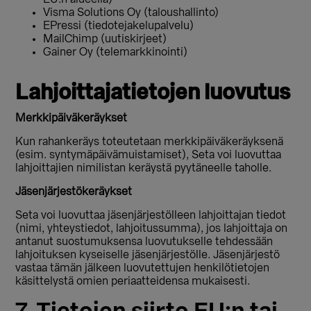
Visma Solutions Oy (taloushallinto)
EPressi (tiedotejakelupalvelu)
MailChimp (uutiskirjeet)
Gainer Oy (telemarkkinointi)
Lahjoittajatietojen luovutus
Merkkipäiväkeräykset
Kun rahankeräys toteutetaan merkkipäiväkeräyksenä
(esim. syntymäpäivämuistamiset), Seta voi luovuttaa
lahjoittajien nimilistan keräystä pyytäneelle taholle.
Jäsenjärjestökeräykset
Seta voi luovuttaa jäsenjärjestölleen lahjoittajan tiedot
(nimi, yhteystiedot, lahjoitussumma), jos lahjoittaja on
antanut suostumuksensa luovutukselle tehdessään
lahjoituksen kyseiselle jäsenjärjestölle. Jäsenjärjestö
vastaa tämän jälkeen luovutettujen henkilötietojen
käsittelystä omien periaatteidensa mukaisesti.