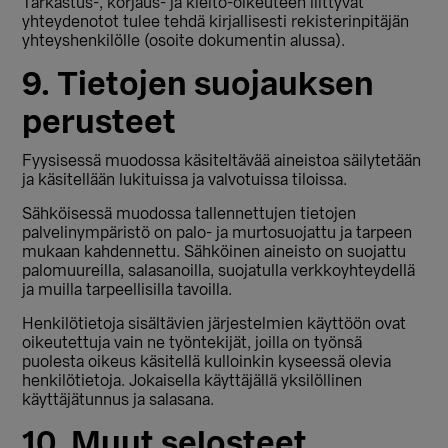
Tarkastus-, korjaus- ja kielto-oikeuteen liittyvät
yhteydenotot tulee tehdä kirjallisesti rekisterinpitäjän
yhteyshenkilölle (osoite dokumentin alussa).
9. Tietojen suojauksen
perusteet
Fyysisessä muodossa käsiteltävää aineistoa säilytetään
ja käsitellään lukituissa ja valvotuissa tiloissa.
Sähköisessä muodossa tallennettujen tietojen
palvelinympäristö on palo- ja murtosuojattu ja tarpeen
mukaan kahdennettu. Sähköinen aineisto on suojattu
palomuureilla, salasanoilla, suojatulla verkkoyhteydellä
ja muilla tarpeellisilla tavoilla.
Henkilötietoja sisältävien järjestelmien käyttöön ovat
oikeutettuja vain ne työntekijät, joilla on työnsä
puolesta oikeus käsitellä kulloinkin kyseessä olevia
henkilötietoja. Jokaisella käyttäjällä yksilöllinen
käyttäjätunnus ja salasana.
10. Muut selosteet