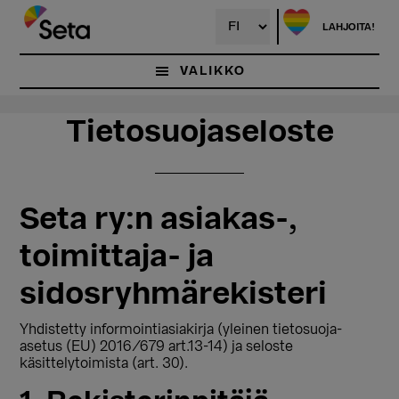
Hyppää
Hyppää
pääsisältöön
ensisijaiseen
LAHJOITA!
sivupalkkiin
VALIKKO
Tietosuojaseloste
Seta ry:n asiakas-,
toimittaja- ja
sidosryhmärekisteri
Yhdistetty informointiasiakirja (yleinen tietosuoja-
asetus (EU) 2016/679 art.13-14) ja seloste
käsittelytoimista (art. 30).