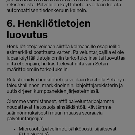
rekistereistä. Palvelujen käyttötietoja voidaan kerätä
automaattisen tiedonkeruun keinoin.
6. Henkilötietojen
luovutus
Henkilötietoja voidaan siirtää kolmansille osapuolille
esimerkiksi postitusta varten. Palveluntarjoajilla ei ole
lupaa käyttää tietoja omiin tarkoituksiinsa tai luovuttaa
niitä eteenpäin, he käsittelevät niitä vain Setan
määrittelemiin tarkoituksiin.
Rekisteröidyn henkilötietoja voidaan käsitellä Seta ry:n
taloushallinnon, markkinoinnin, lahjoittajarekisterin ja
uutiskirjeen kumppaneiden järjestelmissä.
Olemme varmistaneet, että palveluntarjoajamme
noudattavat tietosuojalainsäädäntöä. Käytämme
säännönmukaisesti muun muassa seuraavia
palveluntarjoajia:
Microsoft (palvelimet, sähköposti; sijaitsevat
EU:n alueella)