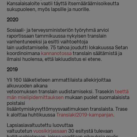
Kansalaisaloite vaatii täyttä itsemääräämisoikeutta
sukupuoleen, myös lapsille ja nuorille.
2020
S
osiaali- ja terveysministeriön työryhmä arvioi
raportissaan tammikuussa nykyisen translain
vanhentuneeksi
ja esitti vaihtoehtoja
lain
uudistamise
lle
.
75 tahoa joudutti lokakuussa Setan
koordinoimana
kannanotossa
translain säätämistä ja
ilmaisi huolensa, että lakiuudistus ei etene.
2019
Yli 160 lääketieteen ammattilaista
allekirjoittaa
alkuvuoden aikana
vetoomuksen
translain uudistamiseksi. Trasekin
teettä
män mielipidemittauksen
mukaan puolet suomalaisista
poistaisi
lisääntymiskyvyttömyysvaatimuksen translaista. Trase
k aloittaa huhtikuussa
Translaki2019-kampanjan
.
Lapsiasiavaltuutettu luovuttaa
valtuutetun
vuosikirjassaan
30 esitystä tulevaan