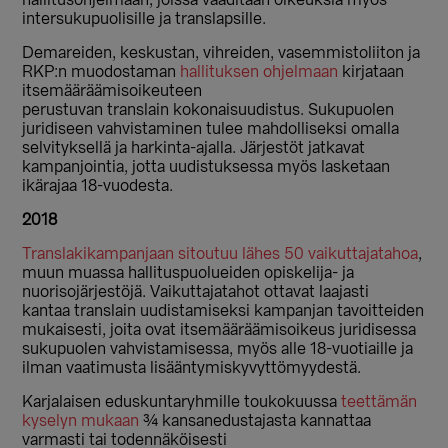
hallitusohjelmaan, joissa vaaditaan oikeuksia myös
intersukupuolisille ja translapsille.
Demareiden, keskustan, vihreiden, vasemmistoliiton ja
RKP:n muodostaman
hallituksen ohjelmaan
kirjataan
itsemääräämisoikeuteen
perustuvan translain kokonaisuudistus. Sukupuolen
juridiseen vahvistaminen tulee mahdolliseksi omalla
selvityksellä ja harkinta-ajalla. Järjestöt jatkavat
kampanjointia, jotta uudistuksessa myös lasketaan
ikärajaa 18-vuodesta.
2018
Translakikampanjaan sitoutuu lähes 50 vaikuttajatahoa
,
muun muassa hallituspuolueiden opiskelija- ja
nuorisojärjestöjä. Vaikuttajatahot ottavat laajasti
kantaa translain uudistamiseksi kampanjan tavoitteiden
mukaisesti, joita ovat itsemääräämisoikeus juridisessa
sukupuolen vahvistamisessa, myös alle 18-vuotiaille ja
ilman vaatimusta lisääntymiskyvyttömyydestä.
Karjalaisen eduskuntaryhmille toukokuussa
teettämän
kyselyn mukaan
¾ kansanedustajasta kannattaa
varmasti tai todennäköisesti