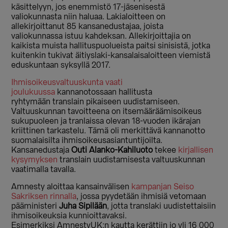
käsittelyyn, jos enemmistö 17-jäsenisestä
valiokunnasta niin haluaa. Lakialoitteen on
allekirjoittanut 85 kansanedustajaa, joista
valiokunnassa istuu kahdeksan. Allekirjoittajia on
kaikista muista hallituspuolueista paitsi sinisistä, jotka
kuitenkin tukivat äitiyslaki-kansalaisaloitteen viemistä
eduskuntaan syksyllä 2017.
Ihmisoikeusvaltuuskunta vaati
joulukuussa
kannanotossaan hallitusta
ryhtymään translain pikaiseen uudistamiseen.
Valtuuskunnan tavoitteena on itsemääräämisoikeus
sukupuoleen ja tranlaissa olevan 18-vuoden ikärajan
kriittinen tarkastelu. Tämä oli merkittävä kannanotto
suomalaisilta ihmisoikeusasiantuntijoilta.
Kansanedustaja
Outi Alanko-Kahiluoto
tekee
kirjallisen
kysymyksen
translain uudistamisesta valtuuskunnan
vaatimalla tavalla.
Amnesty aloittaa kansainvälisen
kampanjan Seiso
Sakriksen rinnalla
, jossa pyydetään ihmisiä vetomaan
pääministeri
Juha Sipilään
, jotta translaki uudistettaisiin
ihmisoikeuksia kunnioittavaksi.
Esimerkiksi AmnestyUK:n kautta kerättiin jo yli 16 000