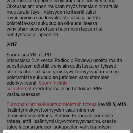
vaatimus sukupuolen vahvistamisen edellytyksenä.
Oikeusasiamiehen mukaan myös translain nimi tulisi
muuttaa ja täysi-ikäisyyden kriteeriä tulisi
myös arvoida säädösvalmistelussa ja harkita
poistettavaksi sukupuolen oikeudellisessa
vahvistamisessa ottaen huomioon lapsen ikä,
kehitystaso ja lapsen etu.
2017
Suomi saa YK:n UPR-
prisessissa (Universal Pediodic Review) useilta mailta
suosituksen edistää translain uudistusta, erityisesti
sterilisaatio- ja lisääntymiskyvyttömyysvaatimuksen
poistamista sukupuolen juridisen vahvistamisen
edellytyksenä.
Suomi hylkäsi
suositukset
merkitsemällä ne tiedoksi UPR-
vastauksessaan.
Euroopan ihmisoikeustuomioistuin toteaa
keväällä, että
lisääntymiskyvyttömyyden vaatiminen on
ihmisoikeusloukkaus. Samoin Euroopan komissio
toteaa, että lisääntymiskyvyttömyysvaatimuksesta
tulee luopua juridisen sukupuolen vahvistamisen
ehtona. Ihmisoikeusvaltuuskunta
vaatii joulukuussa
,