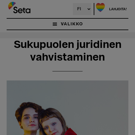
Hyppää
Hyppää
pääsisältöön
ensisijaiseen
LAHJOITA!
sivupalkkiin
VALIKKO
Sukupuolen juridinen
vahvistaminen