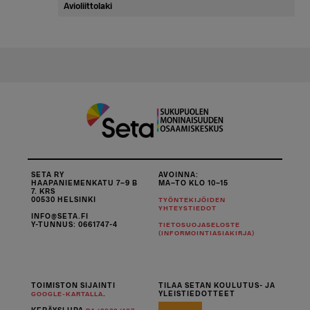
Avioliittolaki
SETA RY
AVOINNA:
HAAPANIEMENKATU 7–9 B
MA–TO KLO 10–15
7. KRS
00530 HELSINKI
TYÖNTEKIJÖIDEN
YHTEYSTIEDOT
INFO@SETA.FI
Y-TUNNUS: 0661747-4
TIETOSUOJASELOSTE
(INFORMOINTIASIAKIRJA)
TOIMISTON SIJAINTI
TILAA SETAN KOULUTUS- JA
.
YLEISTIEDOTTEET
GOOGLE-KARTALLA