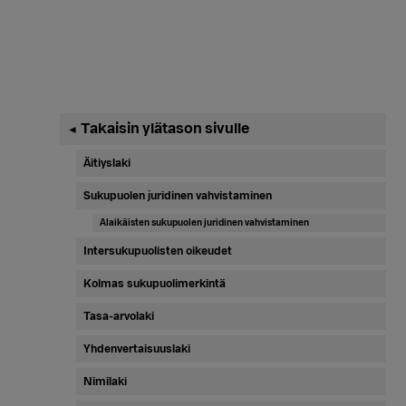
Ensisijainen
Takaisin ylätason sivulle
◄
sivupalkki
Äitiyslaki
Sukupuolen juridinen vahvistaminen
Alaikäisten sukupuolen juridinen vahvistaminen
Intersukupuolisten oikeudet
Kolmas sukupuolimerkintä
Tasa-arvolaki
Yhdenvertaisuuslaki
Nimilaki