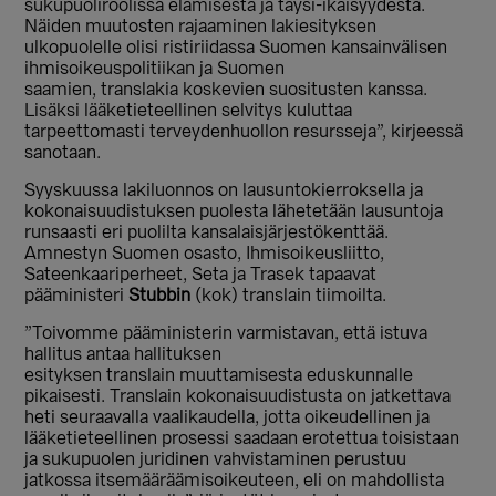
sukupuoliroolissa elämisestä ja täysi-ikäisyydestä.
Näiden muutosten rajaaminen lakiesityksen
ulkopuolelle olisi ristiriidassa Suomen kansainvälisen
ihmisoikeuspolitiikan ja Suomen
saamien, translakia koskevien suositusten kanssa.
Lisäksi lääketieteellinen selvitys kuluttaa
tarpeettomasti terveydenhuollon resursseja”, kirjeessä
sanotaan.
Syyskuussa lakiluonnos on lausuntokierroksella ja
kokonaisuudistuksen puolesta lähetetään lausuntoja
runsaasti eri puolilta kansalaisjärjestökenttää.
Amnestyn Suomen osasto, Ihmisoikeusliitto,
Sateenkaariperheet, Seta ja Trasek tapaavat
pääministeri
Stubbin
(kok) translain tiimoilta.
”Toivomme pääministerin varmistavan, että istuva
hallitus antaa hallituksen
esityksen translain muuttamisesta eduskunnalle
pikaisesti. Translain kokonaisuudistusta on jatkettava
heti seuraavalla vaalikaudella, jotta oikeudellinen ja
lääketieteellinen prosessi saadaan erotettua toisistaan
ja sukupuolen juridinen vahvistaminen perustuu
jatkossa itsemääräämisoikeuteen, eli on mahdollista