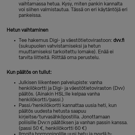
vaihtamassa hetua. Kysy, miten pankin kannalta
voi siihen valmistautua. Tässä on eri käytäntöjä eri
pankeissa.
Hetun vaihtaminen
Tee hakemus Digi- ja väestötietovirastoon:
dvv.fi
(sukupuolen vahvistamiseksi ja hetun
muuttamiseksi tarkoitettu lomake). Enää ei
tarvita liitteitä. Riittää oma perustelu.
Kun päätös on tullut:
Julkisen liikenteen palvelupiste: vanha
henkilökortti ja Digi- ja väestötietoviraston (Dvv)
päätös. (Ainakin HSL:lle kelpaa vanha
henkilökortti/passi.)
Passi/henkilökortti kannattaa uusia heti, kun
päätös uudesta hetusta saapuu
kirjeitse/turvasähköpostilla. Jonottamaan
poliisille Dvv:n päätöksen ja vanhan passin kanssa.
(passi 50 €, henkilökortti 60 €)
Ilmoita hormonipolille uusi hetu ja pyydä b-