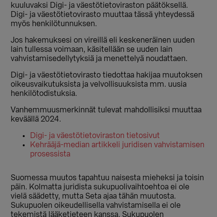
kuuluvaksi Digi- ja väestötietoviraston päätöksellä.
Digi- ja väestötietovirasto muuttaa tässä yhteydessä
myös henkilötunnuksen.
Jos hakemuksesi on vireillä eli keskeneräinen uuden
lain tullessa voimaan, käsitellään se uuden lain
vahvistamisedellytyksiä ja menettelyä noudattaen.
Digi- ja väestötietovirasto tiedottaa hakijaa muutoksen
oikeusvaikutuksista ja velvollisuuksista mm. uusia
henkilötodistuksia.
Vanhemmuusmerkinnät tulevat mahdollisiksi muuttaa
keväällä 2024.
Digi- ja väestötietoviraston tietosivut
Kehrääjä-median artikkeli juridisen vahvistamisen
prosessista
Suomessa muutos tapahtuu naisesta mieheksi ja toisin
päin. Kolmatta juridista sukupuolivaihtoehtoa ei ole
vielä säädetty, mutta Seta ajaa tähän muutosta.
Sukupuolen oikeudellisella vahvistamisella ei ole
tekemistä lääketieteen kanssa. Sukupuolen