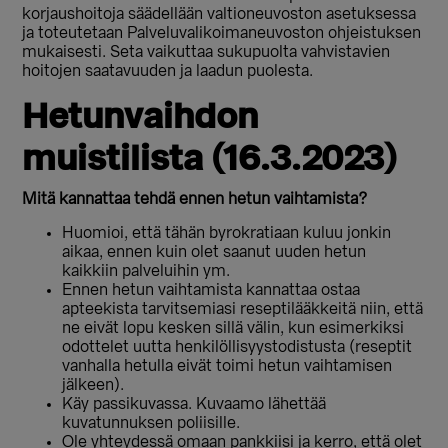
korjaushoitoja säädellään valtioneuvoston asetuksessa
ja toteutetaan Palveluvalikoimaneuvoston ohjeistuksen
mukaisesti. Seta vaikuttaa sukupuolta vahvistavien
hoitojen saatavuuden ja laadun puolesta.
Hetunvaihdon
muistilista (16.3.2023)
Mitä kannattaa tehdä ennen hetun vaihtamista?
Huomioi, että tähän byrokratiaan kuluu jonkin
aikaa, ennen kuin olet saanut uuden hetun
kaikkiin palveluihin ym.
Ennen hetun vaihtamista kannattaa ostaa
apteekista tarvitsemiasi reseptilääkkeitä niin, että
ne eivät lopu kesken sillä välin, kun esimerkiksi
odottelet uutta henkilöllisyystodistusta (reseptit
vanhalla hetulla eivät toimi hetun vaihtamisen
jälkeen).
Käy passikuvassa. Kuvaamo lähettää
kuvatunnuksen poliisille.
Ole yhteydessä omaan pankkiisi ja kerro, että olet