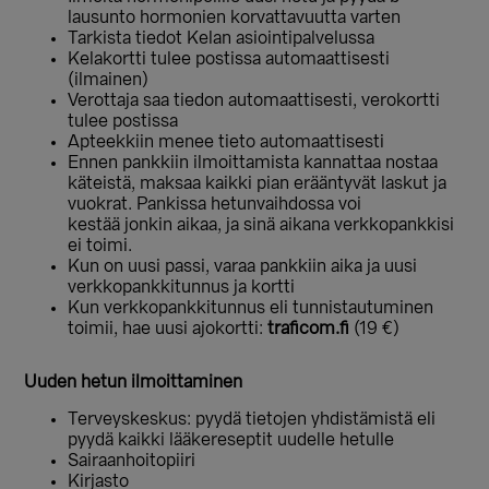
lausunto hormonien korvattavuutta varten
Tarkista tiedot Kelan asiointipalvelussa
Kelakortti tulee postissa automaattisesti
(ilmainen)
Verottaja saa tiedon automaattisesti, verokortti
tulee postissa
Apteekkiin menee tieto automaattisesti
Ennen pankkiin ilmoittamista kannattaa nostaa
käteistä, maksaa
kaikki pian erääntyvät laskut ja
vuokrat. Pankissa hetunvaihdossa voi
kestää
jonkin aikaa, ja sinä aikana verkkopankkisi
ei toimi.
Kun on uusi passi, varaa pankkiin aika ja uusi
verkkopankkitunnus ja kortti
Kun verkkopankkitunnus eli tunnistautuminen
toimii, hae uusi ajokortti:
traficom.fi
(19 €)
Uuden hetun ilmoittaminen
Terveyskeskus: pyydä tietojen yhdistämistä eli
pyydä
kaikki lääkereseptit uudelle hetulle
Sairaanhoitopiiri
Kirjasto