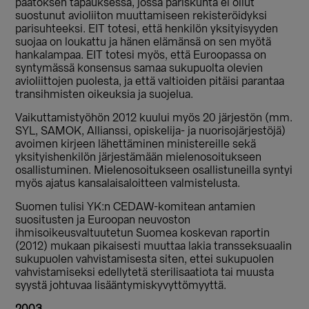
päätöksen tapauksessa, jossa pariskunta ei ollut
suostunut avioliiton muuttamiseen rekisteröidyksi
parisuhteeksi. EIT totesi, että henkilön yksityisyyden
suojaa on loukattu ja hänen elämänsä on sen myötä
hankalampaa. EIT totesi myös, että Euroopassa on
syntymässä konsensus samaa sukupuolta olevien
avioliittojen puolesta, ja että valtioiden pitäisi parantaa
transihmisten oikeuksia ja suojelua.
Vaikuttamistyöhön 2012 kuului myös 20 järjestön (mm.
SYL, SAMOK, Allianssi, opiskelija- ja nuorisojärjestöjä)
avoimen kirjeen lähettäminen ministereille sekä
yksityishenkilön järjestämään mielenosoitukseen
osallistuminen.
Mielenosoitukseen osallistuneilla syntyi
myös ajatus kansalaisaloitteen valmistelusta.
Suomen tulisi YK:n CEDAW-komitean antamien
suositusten ja Euroopan neuvoston
ihmisoikeusvaltuutetun Suomea koskevan raportin
(2012) mukaan pikaisesti muuttaa lakia transseksuaalin
sukupuolen vahvistamisesta siten, ettei sukupuolen
vahvistamiseksi edellytetä sterilisaatiota tai muusta
syystä johtuvaa lisääntymiskyvyttömyyttä.