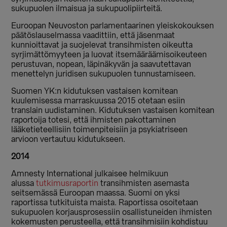
sukupuolen ilmaisua ja sukupuolipiirteitä.
Euroopan Neuvoston parlamentaarinen yleiskokouksen
päätöslauselmassa vaadittiin, että jäsenmaat
kunnioittavat ja suojelevat transihmisten oikeutta
syrjimättömyyteen ja luovat itsemääräämisoikeuteen
perustuvan, nopean, läpinäkyvän ja saavutettavan
menettelyn juridisen sukupuolen tunnustamiseen.
Suomen YK:n kidutuksen vastaisen komitean
kuulemisessa marraskuussa 2015 otetaan esiin
translain uudistaminen. Kidutuksen vastaisen komitean
raportoija totesi, että ihmisten pakottaminen
lääketieteellisiin toimenpiteisiin ja psykiatriseen
arvioon vertautuu kidutukseen.
2014
Amnesty International julkaisee helmikuun
alussa
tutkimusraportin
transihmisten asemasta
seitsemässä Euroopan maassa. Suomi on yksi
raportissa tutkituista maista. Raportissa osoitetaan
sukupuolen korjausprosessiin osallistuneiden ihmisten
kokemusten perusteella, että transihmisiin kohdistuu