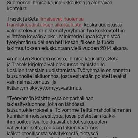
Suomessa ihmisoikeusloukkauksia ja alentavaa
kohtelua.
Trasek ja Seta
ilmaisevat huolensa
translakiuudistuksen aikataulusta
, koska uudistusta
valmistelevan ministeriötyöryhmän työ keskeytettiin
yllättäen kevään ajaksi. Ministeriö lupaa käynnistää
työryhmän uudelleen heti kesän jälkeen ja tuoda
lakimuutoksen eduskuntaan vielä vuoden 2014 aikana.
Amnestyn Suomen osasto, Ihmisoikeusliitto, Seta
ja Trasek kirjelmöivät elokuussa ministerille
koskien translain uudistamista. Työryhmälle on annettu
lausunnolle lakiluonnos, josta esitetään poistettavaksi
vain naimattomuus- ja
lisääntymiskyvyttömyysvaatimus.
”Työryhmän käsittelyssä on parhaillaan
lakiesitysluonnos, joka on lähdössä
lausuntokierrokselle. Toivomme Teiltä mahdollisimman
kunnianhimoista esitystä, jossa poistetaan kaikki
ihmisoikeuksia loukkaavat ehdot sukupuolen
vahvistamiselta, mukaan lukien vaatimus
lääketieteellisestä selvityksestä, tietyssä