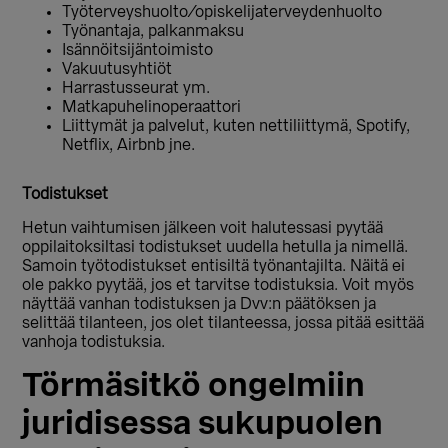
Työterveyshuolto/opiskelijaterveydenhuolto
Työnantaja, palkanmaksu
Isännöitsijäntoimisto
Vakuutusyhtiöt
Harrastusseurat ym.
Matkapuhelinoperaattori
Liittymät ja palvelut, kuten nettiliittymä, Spotify,
Netflix, Air
bnb
jne.
Todistukset
Hetun vaihtumisen jälkeen voit halutessasi pyytää
oppilaitoksiltasi todistukset uudella hetulla ja nimellä.
Samoin työtodistukset entisiltä työnantajilta. Näitä ei
ole pakko pyytää, jos et tarvitse todistuksia. Voit myös
näyttää vanhan todistuksen ja Dvv:n päätöksen ja
selittää tilanteen, jos olet tilanteessa, jossa pitää esittää
vanhoja todistuksia.
Törmäsitkö ongelmiin
juridisessa sukupuolen