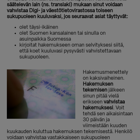
säätelevän lain (ns. translaki) mukaan sinut voidaan
vahvistaa Digi- ja väestötietovirastossa toiseen
sukupuoleen kuuluvaksi, jos seuraavat asiat täyttyvät:
olet täysi-ikäinen
olet Suomen kansalainen tai sinulla on
asuinpaikka Suomessa
kirjoitat hakemukseen oman selvityksesi siitä,
että koet kuuluvasi pysyvästi vahvistettavaan
sukupuoleen.
Hakemusmenettely
on kaksivaiheinen.
Hakemuksen
tekemisen
jälkeen
sinun pitää vielä
erikseen
vahvistaa
hakemuksesi
. Voit
tehdä sen aikaisintaan
30 päivän ja
viimeistään kuuden
kuukauden kuluttua hakemuksen tekemisestä. Henkilö
voidaan vahvistaa vastakkaiseen sukupuoleen