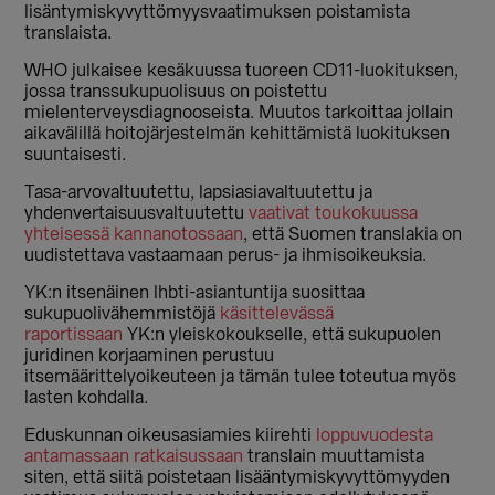
lisäntymiskyvyttömyysvaatimuksen poistamista
translaista.
WHO julkaisee kesäkuussa tuoreen CD11-luokituksen,
jossa transsukupuolisuus on poistettu
mielenterveysdiagnooseista. Muutos tarkoittaa jollain
aikavälillä hoitojärjestelmän kehittämistä luokituksen
suuntaisesti.
Tasa-arvovaltuutettu, lapsiasiavaltuutettu ja
yhdenvertaisuusvaltuutettu
vaativat toukokuussa
yhteisessä kannanotossaan
, että Suomen translakia on
uudistettava vastaamaan perus- ja ihmisoikeuksia.
YK:n itsenäinen lhbti-asiantuntija suosittaa
sukupuolivähemmistöjä
käsittelevässä
raportissaan
YK:n yleiskokoukselle, että sukupuolen
juridinen korjaaminen perustuu
itsemäärittelyoikeuteen ja tämän tulee toteutua myös
lasten kohdalla.
Eduskunnan oikeusasiamies kiirehti
loppuvuodesta
antamassaan ratkaisussaan
translain muuttamista
siten, että siitä poistetaan lisääntymiskyvyttömyyden