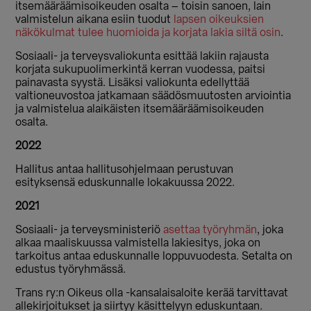
itsemääräämisoikeuden osalta – toisin sanoen, lain
valmistelun aikana esiin tuodut
lapsen oikeuksien
näkökulmat tulee huomioida ja korjata lakia siltä osin
.
Sosiaali- ja terveysvaliokunta esittää lakiin rajausta
korjata sukupuolimerkintä kerran vuodessa, paitsi
painavasta syystä. Lisäksi valiokunta edellyttää
valtioneuvostoa jatkamaan säädösmuutosten arviointia
ja valmistelua alaikäisten itsemääräämisoikeuden
osalta.
2022
Hallitus antaa hallitusohjelmaan perustuvan
esityksensä eduskunnalle lokakuussa 2022.
2021
Sosiaali- ja terveysministeriö
asettaa työryhmän
, joka
alkaa maaliskuussa valmistella lakiesitys, joka on
tarkoitus antaa eduskunnalle loppuvuodesta. Setalta on
edustus työryhmässä.
Trans ry:n Oikeus olla -kansalaisaloite kerää tarvittavat
allekirjoitukset ja siirtyy käsittelyyn eduskuntaan.