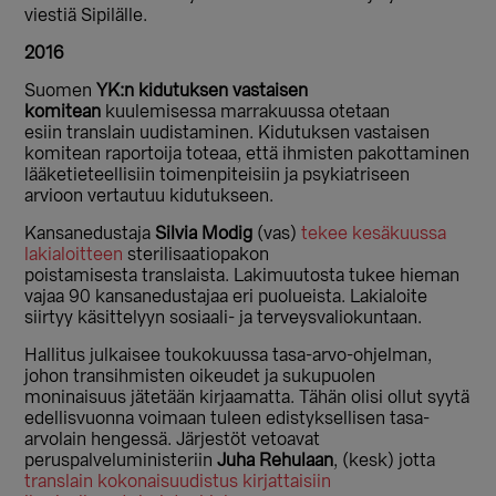
viestiä Sipilälle.
2016
Suomen
YK:n kidutuksen vastaisen
komitean
kuulemisessa marrakuussa otetaan
esiin translain uudistaminen. Kidutuksen vastaisen
komitean raportoija toteaa, että ihmisten pakottaminen
lääketieteellisiin toimenpiteisiin ja psykiatriseen
arvioon vertautuu kidutukseen.
Kansanedustaja
Silvia Modig
(vas)
tekee kesäkuussa
lakialoitteen
sterilisaatiopakon
poistamisesta translaista. Lakimuutosta tukee hieman
vajaa 90 kansanedustajaa eri puolueista. Lakialoite
siirtyy käsittelyyn sosiaali- ja terveysvaliokuntaan.
Hallitus julkaisee toukokuussa tasa-arvo-ohjelman,
johon transihmisten oikeudet ja sukupuolen
moninaisuus jätetään kirjaamatta. Tähän olisi ollut syytä
edellisvuonna voimaan tuleen edistyksellisen tasa-
arvolain hengessä. Järjestöt vetoavat
peruspalveluministeriin
Juha Rehulaan
, (kesk) jotta
translain kokonaisuudistus kirjattaisiin