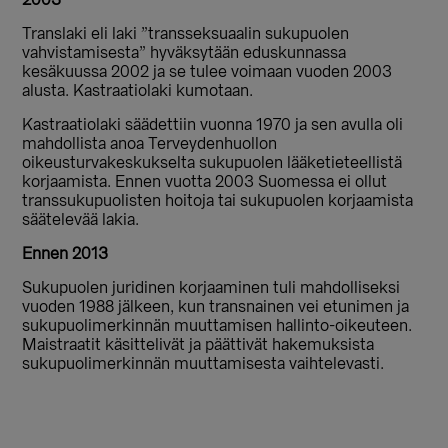
2003
Translaki eli laki ”transseksuaalin sukupuolen
vahvistamisesta” hyväksytään eduskunnassa
kesäkuussa 2002 ja se tulee voimaan vuoden 2003
alusta. Kastraatiolaki kumotaan.
Kastraatiolaki säädettiin vuonna 1970 ja sen avulla oli
mahdollista anoa Terveydenhuollon
oikeusturvakeskukselta sukupuolen lääketieteellistä
korjaamista. Ennen vuotta 2003 Suomessa ei ollut
transsukupuolisten hoitoja tai sukupuolen korjaamista
säätelevää lakia.
Ennen 2013
Sukupuolen juridinen korjaaminen tuli mahdolliseksi
vuoden 1988 jälkeen, kun transnainen vei etunimen ja
sukupuolimerkinnän muuttamisen hallinto-oikeuteen.
Maistraatit käsittelivät ja päättivät hakemuksista
sukupuolimerkinnän muuttamisesta vaihtelevasti.