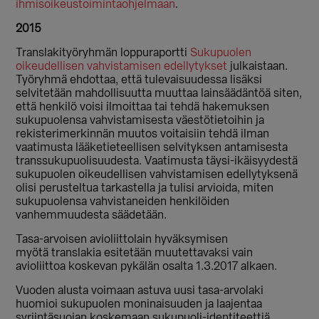
ihmisoikeustoimintaohjelmaan
.
2015
Translakityöryhmän loppuraportti
Sukupuolen
oikeudellisen vahvistamisen edellytykset
julkaistaan.
Työryhmä ehdottaa, että tulevaisuudessa lisäksi
selvitetään mahdollisuutta muuttaa lainsäädäntöä siten,
että henkilö voisi ilmoittaa tai tehdä hakemuksen
sukupuolensa vahvistamisesta väestötietoihin ja
rekisterimerkinnän muutos voitaisiin tehdä ilman
vaatimusta lääketieteellisen selvityksen antamisesta
transsukupuolisuudesta. Vaatimusta täysi-ikäisyydestä
sukupuolen oikeudellisen vahvistamisen edellytyksenä
olisi perusteltua tarkastella ja tulisi arvioida, miten
sukupuolensa vahvistaneiden henkilöiden
vanhemmuudesta säädetään.
Tasa-arvoisen avioliittolain hyväksymisen
myötä translakia esitetään muutettavaksi vain
avioliittoa koskevan pykälän osalta 1.3.2017 alkaen.
Vuoden alusta voimaan astuva uusi tasa-arvolaki
huomioi sukupuolen moninaisuuden ja laajentaa
syrjintäsuojan koskemaan sukupuoli-identiteettiä,