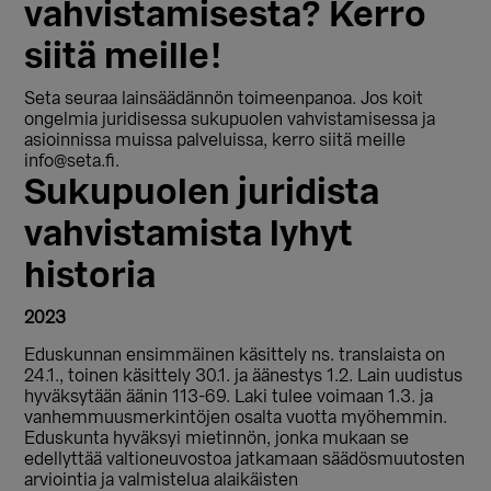
vahvistamisesta? Kerro
siitä meille!
Seta seuraa lainsäädännön toimeenpanoa. Jos koit
ongelmia juridisessa sukupuolen vahvistamisessa ja
asioinnissa muissa palveluissa, kerro siitä meille
info@seta.fi.
Sukupuolen juridista
vahvistamista lyhyt
historia
2023
Eduskunnan ensimmäinen käsittely ns. translaista on
24.1., toinen käsittely 30.1. ja äänestys 1.2. Lain uudistus
hyväksytään äänin 113-69. Laki tulee voimaan 1.3. ja
vanhemmuusmerkintöjen osalta vuotta myöhemmin.
Eduskunta hyväksyi mietinnön, jonka mukaan se
edellyttää valtioneuvostoa jatkamaan säädösmuutosten
arviointia ja valmistelua alaikäisten