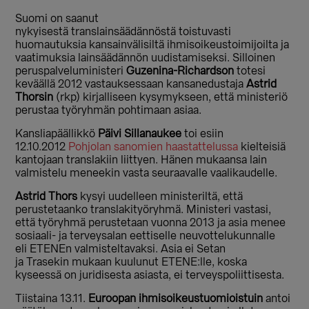
Suomi on saanut
nykyisestä translainsäädännöstä toistuvasti
huomautuksia kansainvälisiltä ihmisoikeustoimijoilta ja
vaatimuksia lainsäädännön uudistamiseksi. Silloinen
peruspalveluministeri
Guzenina-Richardson
totesi
keväällä 2012 vastauksessaan kansanedustaja
Astrid
Thorsin
(rkp) kirjalliseen kysymykseen, että ministeriö
perustaa työryhmän pohtimaan asiaa.
Kansliapäällikkö
Päivi Sillanaukee
toi esiin
12.10.2012
Pohjolan sanomien haastattelussa
kielteisiä
kantojaan translakiin liittyen. Hänen mukaansa lain
valmistelu meneekin vasta seuraavalle vaalikaudelle.
Astrid Thors
kysyi uudelleen ministeriltä, että
perustetaanko translakityöryhmä. Ministeri vastasi,
että työryhmä perustetaan vuonna 2013 ja asia menee
sosiaali- ja terveysalan eettiselle neuvottelukunnalle
eli ETENEn valmisteltavaksi. Asia ei Setan
ja Trasekin mukaan kuulunut ETENE:lle, koska
kyseessä on juridisesta asiasta, ei terveyspoliittisesta.
Tiistaina 13.11.
Euroopan ihmisoikeustuomioistuin
antoi