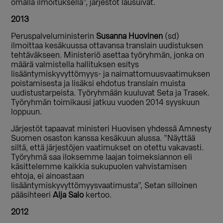
omalla ilmoituksella”, järjestöt lausuivat.
2013
Peruspalveluministerin
Susanna Huovinen
(sd)
ilmoittaa kesäkuussa ottavansa translain uudistuksen
tehtäväkseen. Ministeriö asettaa työryhmän, jonka on
määrä valmistella hallituksen esitys
lisääntymiskyvyttömyys- ja naimattomuusvaatimuksen
poistamisesta ja lisäksi ehdotus translain muista
uudistustarpeista. Työryhmään kuuluvat Seta ja Trasek.
Työryhmän toimikausi jatkuu vuoden 2014 syyskuun
loppuun.
Järjestöt tapaavat ministeri Huovisen yhdessä Amnesty
Suomen osaston kanssa kesäkuun alussa. ”Näyttää
siltä, että järjestöjen vaatimukset on otettu vakavasti.
Työryhmä saa iloksemme laajan toimeksiannon eli
käsittelemme kaikkia sukupuolen vahvistamisen
ehtoja, ei ainoastaan
lisääntymiskyvyttömyysvaatimusta”, Setan silloinen
pääsihteeri
Aija Salo
kertoo.
2012