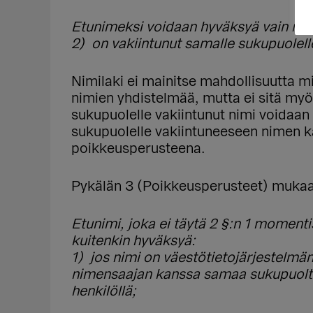
Etunimeksi voidaan hyväksyä vain nimi
2) on vakiintunut samalle sukupuolell
Nimilaki ei mainitse mahdollisuutta mi
nimien yhdistelmää, mutta ei sitä myös
sukupuolelle vakiintunut nimi voidaan 
sukupuolelle vakiintuneeseen nimen 
poikkeusperusteena.
Pykälän 3 (Poikkeusperusteet) muka
Etunimi, joka ei täytä 2 §:n 1 momenti
kuitenkin hyväksyä:
1) jos nimi on väestötietojärjestelmä
nimensaajan kanssa samaa sukupuolta o
henkilöllä;