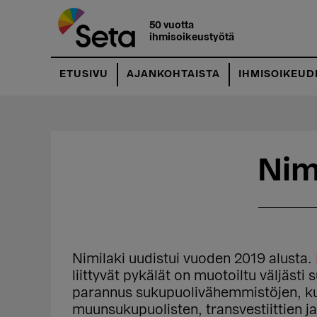
Hyppää
Hyppää
pääsisältöön
ensisijaiseen
50 vuotta
ihmisoikeustyötä
sivupalkkiin
ETUSIVU
AJANKOHTAISTA
IHMISOIKEUD
Nim
Nimilaki uudistui vuoden 2019 alusta.
liittyvät pykälät on muotoiltu väljäst
parannus sukupuolivähemmistöjen, ku
muunsukupuolisten, transvestiittien j