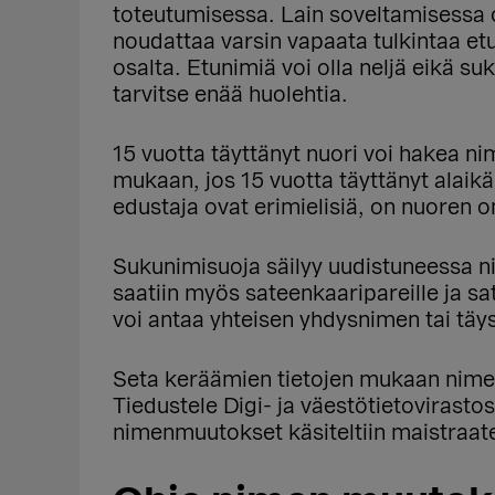
toteutumisessa. Lain soveltamisessa
noudattaa varsin vapaata tulkintaa e
osalta. Etunimiä voi olla neljä eikä su
tarvitse enää huolehtia.
15 vuotta täyttänyt nuori voi hakea n
mukaan, jos 15 vuotta täyttänyt alaikäi
edustaja ovat erimielisiä, on nuoren 
Sukunimisuoja säilyy uudistuneessa ni
saatiin myös sateenkaaripareille ja sat
voi antaa yhteisen yhdysnimen tai tä
Seta keräämien tietojen mukaan nime
Tiedustele Digi- ja väestötietovirasto
nimenmuutokset käsiteltiin maistraat