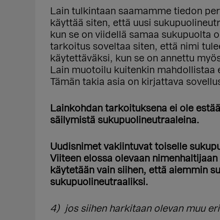
Lain tulkintaan saamamme tiedon perus
käyttää siten, että uusi sukupuolineutr
kun se on viidellä samaa sukupuolta ole
tarkoitus soveltaa siten, että nimi t
käytettäväksi, kun se on annettu myös 
Lain muotoilu kuitenkin mahdollistaa 
Tämän takia asia on kirjattava sovell
Lainkohdan tarkoituksena ei ole estä
säilymistä sukupuolineutraaleina.
Uudisnimet vakiintuvat toiselle sukupu
Viiteen elossa olevaan nimenhaltijaan
käytetään vain siihen, että aiemmin s
sukupuolineutraaliksi.
4) jos siihen harkitaan olevan muu eri