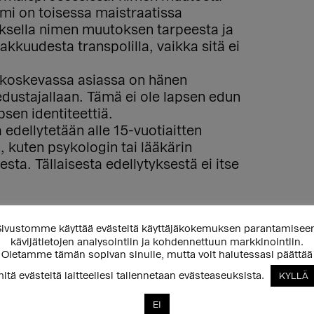
mi on toisessa maistraatissa
uksella nimen muutoksen tarpeesta ja
siakkuudesta transpolilla, vaikka sitä ei
 koskevassa asiassa on hänen
a edustajallaan. Tämä ei ole lapsen edun
psen identiteettiä.
 edellytetään alle 15-vuotiaitten
kuten psykologin tai lääkärin
a. Tällaisesta edellytyksestä ei itse
aikuttavat
ivustomme käyttää evästeitä käyttäjäkokemuksen parantamisee
kävijätietojen analysointiin ja kohdennettuun markkinointiin.
eessa
Oletamme tämän sopivan sinulle, mutta voit halutessasi päättää
itä evästeitä laitteellesi tallennetaan evästeaseuksista.
KYLLÄ
pykälän mukaan (Etunimen
EI