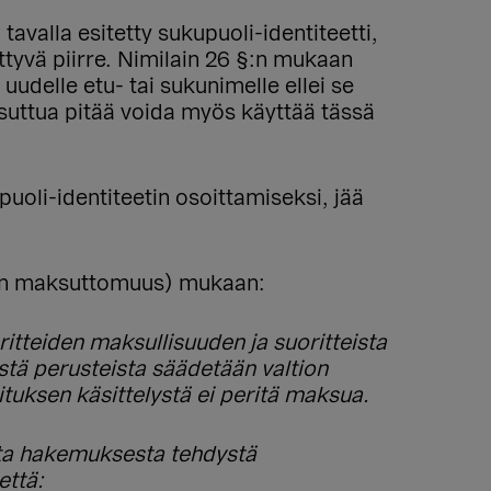
 tavalla esitetty sukupuoli-identiteetti,
ttyvä piirre. Nimilain 26 §:n mukaan
udelle etu- tai sukunimelle ellei se
usuttua pitää voida myös käyttää tässä
puoli-identiteetin osoittamiseksi, jää
ten maksuttomuus) mukaan:
itteiden maksullisuuden ja suoritteista
stä perusteista säädetään valtion
tuksen käsittelystä ei peritä maksua.
sta hakemuksesta tehdystä
että: