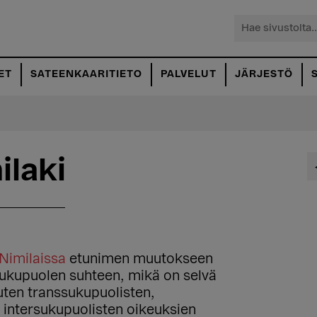
Hae
sivustolta...
ET
SATEENKAARITIETO
PALVELUT
JÄRJESTÖ
ilaki
Nimilaissa
etunimen muutokseen
i sukupuolen suhteen, mikä on selvä
ten transsukupuolisten,
a intersukupuolisten oikeuksien