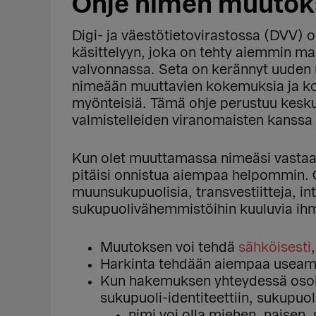
Ohje nimen muuto
Digi- ja väestötietovirastossa (DVV)
käsittelyyn, joka on tehty aiemmin mai
valvonnassa. Seta on kerännyt uuden 
nimeään muuttavien kokemuksia ja k
myönteisiä. Tämä ohje perustuu kesku
valmistelleiden viranomaisten kanssa 
Kun olet muuttamassa nimeäsi vastaam
pitäisi onnistua aiempaa helpommin. 
muunsukupuolisia, transvestiitteja, in
sukupuolivähemmistöihin kuuluvia ihm
Muutoksen voi tehdä
sähköisesti
Harkinta tehdään aiempaa useamm
Kun hakemuksen yhteydessä osoit
sukupuoli-identiteettiin, sukupuol
nimi voi olla miehen, naisen,