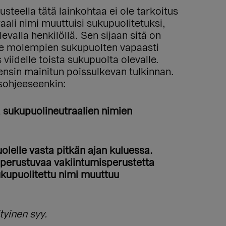
teella tätä lainkohtaa ei ole tarkoitus
aali nimi muuttuisi sukupuolitetuksi,
valla henkilöllä. Sen sijaan sitä on
ulee molempien sukupuolten vapaasti
viidelle toista sukupuolta olevalle.
ensin mainitun poissulkevan tulkinnan.
usohjeeseenkin:
ä sukupuolineutraalien nimien
olelle vasta pitkän ajan kuluessa.
 perustuvaa vakiintumisperustetta
ukupuolitettu nimi muuttuu
tyinen syy.