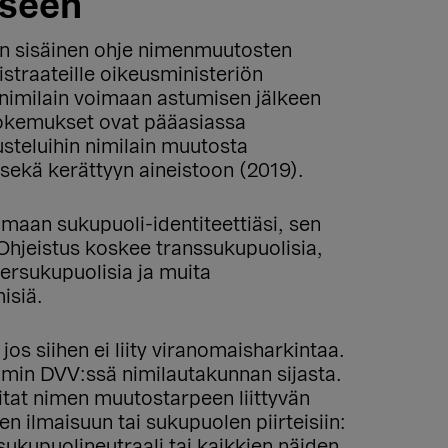
kseen
 on sisäinen ohje nimenmuutosten
straateille oikeusministeriön
nimilain voimaan astumisen jälkeen
okemukset ovat pääasiassa
steluihin nimilain muutosta
sekä kerättyyn aineistoon (2019).
aan sukupuoli-identiteettiäsi, sen
Ohjeistus koskee transsukupuolisia,
tersukupuolisia ja muita
isiä.
, jos siihen ei liity viranomaisharkintaa.
in DVV:ssä nimilautakunnan sijasta.
at nimen muutostarpeen liittyvän
en ilmaisuun tai sukupuolen piirteisiin:
 sukupuolineutraali tai kaikkien näiden