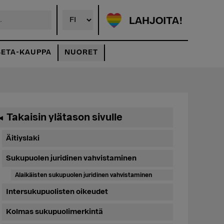
LAHJOITA!
SETA-KAUPPA
NUORET
Ensisijainen
Takaisin ylätason sivulle
◄
sivupalkki
Äitiyslaki
Sukupuolen juridinen vahvistaminen
Alaikäisten sukupuolen juridinen vahvistaminen
Intersukupuolisten oikeudet
Kolmas sukupuolimerkintä