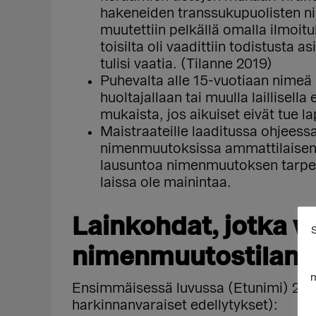
hakeneiden transsukupuolisten ni
muutettiin pelkällä omalla ilmoit
toisilta oli vaadittiin todistusta a
tulisi vaatia. (Tilanne 2019)
Puhevalta alle 15-vuotiaan nimeä
huoltajallaan tai muulla laillisell
mukaista, jos aikuiset eivät tue la
Maistraateille laaditussa ohjeessa
nimenmuutoksissa ammattilaisen, 
lausuntoa nimenmuutoksen tarpeest
laissa ole mainintaa.
Lainkohdat, jotka v
S
nimenmuutostilant
m
Ensimmäisessä luvussa (Etunimi) 2 
harkinnanvaraiset edellytykset):