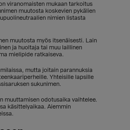
 on viranomaisten mukaan tarkoitus
tunimen muutosta koskevien pykälien
kupuolineutraalien nimien listasta
imen muutosta myös itsenäisesti. Lain
nen ja huoltaja tai muu laillinen
oma mielipide ratkaiseva.
milaissa, mutta joitain parannuksia
eenkaariperheille. Yhteisille lapsille
yssisaruksen sukunimen.
n muuttamisen odotusaika vaihtelee.
ssa käsittelyaikaa. Aiemmin
eissa.