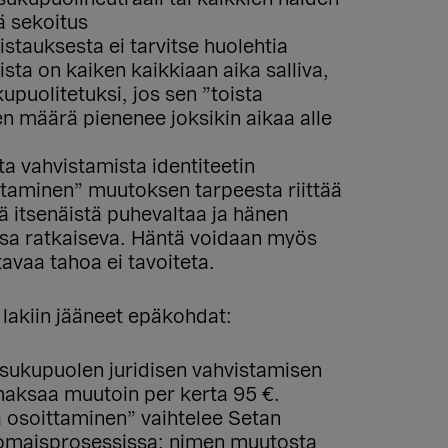
ä sekoitus
istauksesta ei tarvitse huolehtia
ista on kaiken kaikkiaan aika salliva,
upuolitetuksi, jos sen ”toista
en määrä pienenee joksikin aikaa alle
ta vahvistamista identiteetin
ttaminen” muutoksen tarpeesta riittää
ää itsenäistä puhevaltaa ja hänen
essa ratkaiseva. Häntä voidaan myös
tavaa tahoa ei tavoiteta.
lakiin jääneet epäkohdat:
ukupuolen juridisen vahvistamisen
aksaa muutoin per kerta 95 €.
a osoittaminen” vaihtelee Setan
nomaisprosessissa: nimen muutosta