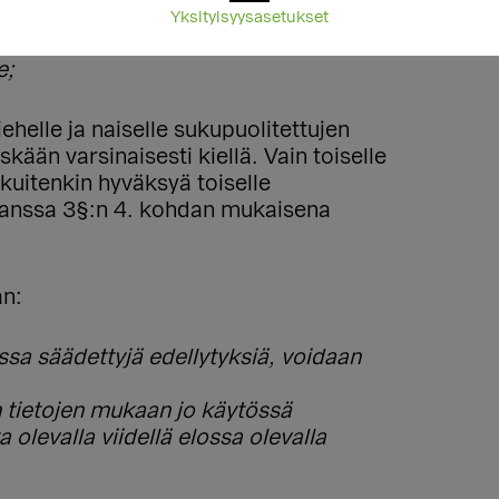
Yksityisyysasetukset
, joka:
e;
ehelle ja naiselle sukupuolitettujen
kään varsinaisesti kiellä. Vain toiselle
kuitenkin hyväksyä toiselle
kanssa 3§:n 4. kohdan mukaisena
an:
ssa säädettyjä edellytyksiä, voidaan
n tietojen mukaan jo käytössä
levalla viidellä elossa olevalla