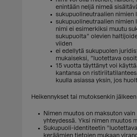
enintään neljä nimeä sisältäv
sukupuolineutraalien nimien l
sukupuolineutraalien nimien l
nimi ei esimerkiksi muutu suk
sukupuolta” olevien haltijoid
viiden
ei edellytä sukupuolen juridis
mukaiseksi, ”luotettava osoi
15 vuotta täyttänyt voi käytt
kantansa on ristiriitatilante
kuulla asiassa yksin, jos huol
Heikennykset tai mutoksenkin jälkeen 
Nimen muutos on maksuton vain s
yhteydessä. Yksi nimen muutos m
Sukupuoli-identiteetin ”luotettav
keräämien tietojen mukaan vira