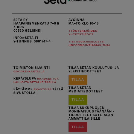
SETA RY
AVOINNA:
HAAPANIEMENKATU 7–9 B
MA–TO KLO 10–15
7. KRS
00530 HELSINKI
TYÖNTEKIJÖIDEN
YHTEYSTIEDOT
INFO@SETA.FI
Y-TUNNUS: 0661747-4
TIETOSUOJASELOSTE
(INFORMOINTIASIAKIRJA)
TOIMISTON SIJAINTI
TILAA SETAN KOULUTUS- JA
.
YLEISTIEDOTTEET
GOOGLE-KARTALLA
KERÄYSLUPA
.
RA/2022/107
TILAA
.
LAHJOITA SETALLE TÄÄLLÄ
TILAA SETAN
KÄYTÄMME
TÄLLÄ
EVÄSTEITÄ
MEDIATIEDOTTEET
SIVUSTOLLA.
TILAA
TILAA SUKUPUOLEN
MONINAISUUS TÄÄNÄÄN -
TIEDOTTEET SOTE-ALAN
AMMATTILAISILLE
TILAA