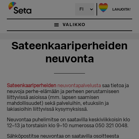
Hyppää
Hyppää
pääsisältöön
ensisijaiseen
LAHJOITA!
sivupalkkiin
VALIKKO
Sateenkaariperheiden
neuvonta
Sateenkaariperheiden
neuvontapalvelusta
saa tietoa ja
neuvoja perhe-elämään ja perheen perustamiseen
liittyvissä asioissa (mm. lapsen saamisen
mahdollisuudet) sekä palveluihin, etuuksiin ja
lakiasioihin liittyvissä kysymyksissä.
Neuvontaa puhelimitse on saatavilla keskiviikkoisin klo
12–13 ja torstaisin klo 9–10 numerossa 050 321 0048.
Sähköpostitse neuvontaa on saatavilla osoitteesta