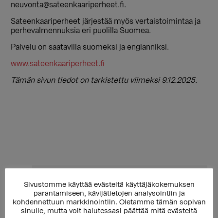
neuvonta@sateenkaariperheet.fi.
Sateenkaariperheet järjestää myös vertaistoimintaa ja
perhevalmennuksia eri puolilla Suomea.
Palvelu on saatavilla suomeksi ja englanniksi.
www.sateenkaariperheet.fi
Tämän sivun tiedot on tarkistettu viimeksi 9.12.2025.
Ensisijainen
Takaisin ylätason sivulle
◄
Sivustomme käyttää evästeitä käyttäjäkokemuksen
sivupalkki
Sukupuolen moninaisuuden osaamiskeskus
parantamiseen, kävijätietojen analysointiin ja
kohdennettuun markkinointiin. Oletamme tämän sopivan
Sinuiksi-palvelu
sinulle, mutta voit halutessasi päättää mitä evästeitä