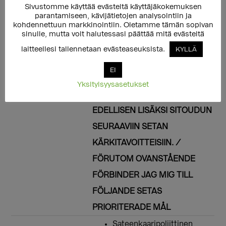
hatpropaganda mot
Sivustomme käyttää evästeitä käyttäjäkokemuksen
parantamiseen, kävijätietojen analysointiin ja
regnbågspersoner. Genom mitt
kohdennettuun markkinointiin. Oletamme tämän sopivan
sinulle, mutta voit halutessasi päättää mitä evästeitä
eget agerande ser jag också till
laitteellesi tallennetaan evästeaseuksista.
KYLLÄ
att regnbågspersoners röst hörs i
beslutsfattandet.
EI
Yksityisyysasetukset
EDELLISEN LISÄKSI SITOUDUN
SEURAAVIIN SETAN
KÄRKITAVOITTEISIIN. /
FÖRUTOM OVANSTÅENDE
FÖRBINDER JAG MIG TILL
FÖLJANDE SETAS
PRIORITERADE MÅL
Sateenkaaripoliittinen