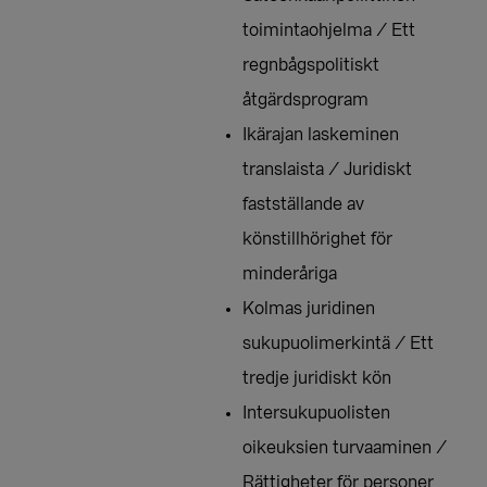
toimintaohjelma / Ett
regnbågspolitiskt
åtgärdsprogram
Ikärajan laskeminen
translaista / Juridiskt
fastställande av
könstillhörighet för
minderåriga
Kolmas juridinen
sukupuolimerkintä / Ett
tredje juridiskt kön
Intersukupuolisten
oikeuksien turvaaminen /
Rättigheter för personer