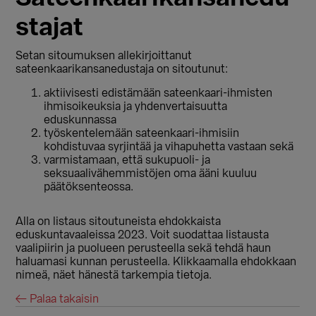
stajat
Setan sitoumuksen allekirjoittanut
sateenkaarikansanedustaja on sitoutunut:
aktiivisesti edistämään sateenkaari-ihmisten
ihmisoikeuksia ja yhdenvertaisuutta
eduskunnassa
työskentelemään sateenkaari-ihmisiin
kohdistuvaa syrjintää ja vihapuhetta vastaan sekä
varmistamaan, että sukupuoli- ja
seksuaalivähemmistöjen oma ääni kuuluu
päätöksenteossa.
Alla on listaus sitoutuneista ehdokkaista
eduskuntavaaleissa 2023. Voit suodattaa listausta
vaalipiirin ja puolueen perusteella sekä tehdä haun
haluamasi kunnan perusteella. Klikkaamalla ehdokkaan
nimeä, näet hänestä tarkempia tietoja.
← Palaa takaisin