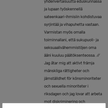
yhdenvertaisuutta eduskunnassa
ja lupaan työskennellä
sateenkaari-ihmisiin kohdistuvaa
syrjintää ja vihapuhetta vastaan.
Varmistan myös omalla
toiminnallani, että sukupuoli- ja
seksuaalivähemmistöjen oma
ääni kuuluu päätöksenteossa. //
Jag åtar mig att aktivt främja
mänskliga rättigheter och
jämställdhet för könsminoriteter
och sexuella minoriteter i
riksdagen och jag lovar att arbeta
mot diskriminering och