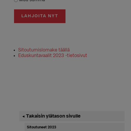
LAHJOITA NYT
Sitoutumislomake täällä
Eduskuntavaalit 2023 -tietosivut
Ensisijainen
Takaisin ylätason sivulle
◄
sivupalkki
Sitoutuneet 2023