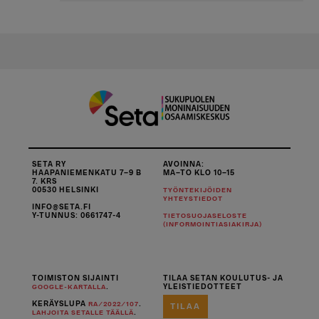
SETA RY
AVOINNA:
HAAPANIEMENKATU 7–9 B
MA–TO KLO 10–15
7. KRS
00530 HELSINKI
TYÖNTEKIJÖIDEN
YHTEYSTIEDOT
INFO@SETA.FI
Y-TUNNUS: 0661747-4
TIETOSUOJASELOSTE
(INFORMOINTIASIAKIRJA)
TOIMISTON SIJAINTI
TILAA SETAN KOULUTUS- JA
.
YLEISTIEDOTTEET
GOOGLE-KARTALLA
KERÄYSLUPA
.
RA/2022/107
TILAA
.
LAHJOITA SETALLE TÄÄLLÄ