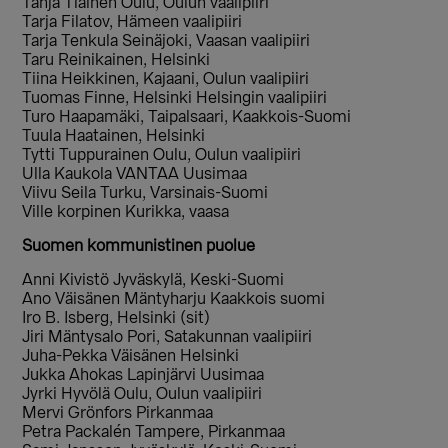
Tanja Tiainen Oulu, Oulun vaalipiiri
Tarja Filatov, Hämeen vaalipiiri
Tarja Tenkula Seinäjoki, Vaasan vaalipiiri
Taru Reinikainen, Helsinki
Tiina Heikkinen, Kajaani, Oulun vaalipiiri
Tuomas Finne, Helsinki Helsingin vaalipiiri
Turo Haapamäki, Taipalsaari, Kaakkois-Suomi
Tuula Haatainen, Helsinki
Tytti Tuppurainen Oulu, Oulun vaalipiiri
Ulla Kaukola VANTAA Uusimaa
Viivu Seila Turku, Varsinais-Suomi
Ville korpinen Kurikka, vaasa
Suomen kommunistinen puolue
Anni Kivistö Jyväskylä, Keski-Suomi
Ano Väisänen Mäntyharju Kaakkois suomi
Iro B. Isberg, Helsinki (sit)
Jiri Mäntysalo Pori, Satakunnan vaalipiiri
Juha-Pekka Väisänen Helsinki
Jukka Ahokas Lapinjärvi Uusimaa
Jyrki Hyvölä Oulu, Oulun vaalipiiri
Mervi Grönfors Pirkanmaa
Petra Packalén Tampere, Pirkanmaa