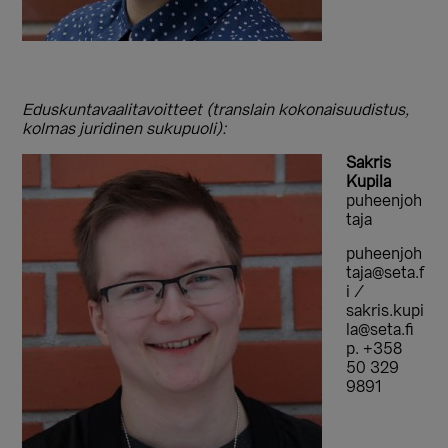
Eduskuntavaalitavoitteet (translain kokonaisuudistus,
kolmas juridinen sukupuoli):
Sakris
Kupila
puheenjoh
taja
puheenjoh
taja@seta.f
i /
sakris.kupi
la@seta.fi
p. +358
50 329
9891