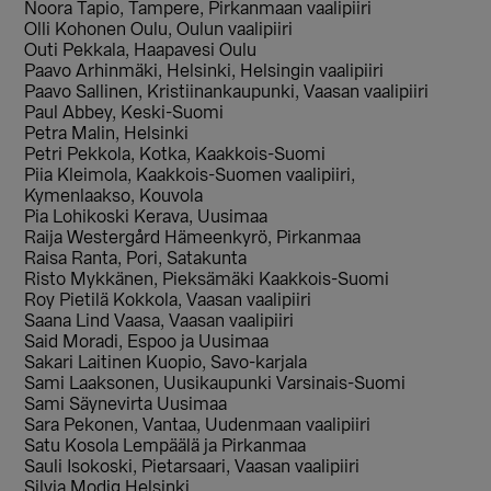
Noora Tapio, Tampere, Pirkanmaan vaalipiiri
Olli Kohonen Oulu, Oulun vaalipiiri
Outi Pekkala, Haapavesi Oulu
Paavo Arhinmäki, Helsinki, Helsingin vaalipiiri
Paavo Sallinen, Kristiinankaupunki, Vaasan vaalipiiri
Paul Abbey, Keski-Suomi
Petra Malin, Helsinki
Petri Pekkola, Kotka, Kaakkois-Suomi
Piia Kleimola, Kaakkois-Suomen vaalipiiri,
Kymenlaakso, Kouvola
Pia Lohikoski Kerava, Uusimaa
Raija Westergård Hämeenkyrö, Pirkanmaa
Raisa Ranta, Pori, Satakunta
Risto Mykkänen, Pieksämäki Kaakkois-Suomi
Roy Pietilä Kokkola, Vaasan vaalipiiri
Saana Lind Vaasa, Vaasan vaalipiiri
Said Moradi, Espoo ja Uusimaa
Sakari Laitinen Kuopio, Savo-karjala
Sami Laaksonen, Uusikaupunki Varsinais-Suomi
Sami Säynevirta Uusimaa
Sara Pekonen, Vantaa, Uudenmaan vaalipiiri
Satu Kosola Lempäälä ja Pirkanmaa
Sauli Isokoski, Pietarsaari, Vaasan vaalipiiri
Silvia Modig Helsinki