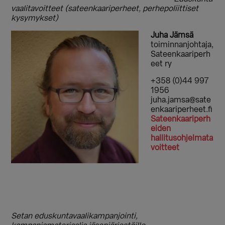
vaalitavoitteet (sateenkaariperheet, perhepoliittiset
kysymykset)
Juha Jämsä
toiminnanjohtaja,
Sateenkaariperh
eet ry
+358 (0)44 997
1956
juha.jamsa@sate
enkaariperheet.fi
Sateenkaariperh
eiden
hallitusohjelmata
voitteet
Setan eduskuntavaalikampanjointi,