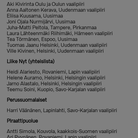
Aki Kivirinta Oulu ja Oulun vaalipiiri
Anna Aaltonen Kerava, Uudenmaan vaalipiiri
Eliisa Kuusama, Uusimaa
Joni Ojala Nurmijärvi, Uusimaa
Juha-Matti Peltola, Tampere, Pirkanmaa
Laura Lähteenmäki Riihimäki, Hämeen vaalipiiri
Tea Törmänen, Espoo, Uusimaa
Tuomas Jaanu Helsinki, Uudenmaan vaalipiiri
Ville Kivinen, Helsinki, Uudenmaan vaalipiiri
Liike Nyt (yhteislista)
Heidi Alariesto, Rovaniemi, Lapin vaalipiiri
Helene Auramo, Helsinki, Helsingin vaalipiiri
Jarno Alastalo, Helsinki, Helsingin vaalipiiri
Teemu Soini, Kuopio, Savo-Karjalan vaalipiiri
Perussuomalaiset
Harri Väänänen, Lapinlahti, Savo-Karjalan vaalipiiri
Piraattipuolue
Antti Simola, Kouvola, kaakkois-Suomen vaalipiiri
Ari Ryynänen, Rovaniemi, Lapin vaalipiiri