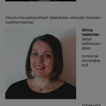
Eduskuntavaalitavoitteet (alaikäisten oikeudet translain
uudistamisessa)
Minna
Heikkinen
Setan
hallituksen
jäsen
minna.hei
kkinen@se
ta.fi
Eduskunta