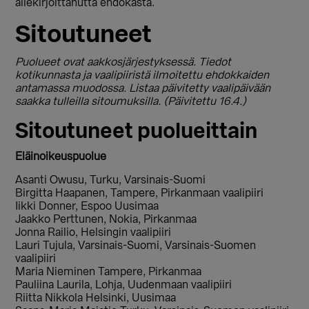
allekirjoittanutta ehdokasta.
Sitoutuneet
Puolueet ovat aakkosjärjestyksessä. Tiedot
kotikunnasta ja vaalipiiristä ilmoitettu ehdokkaiden
antamassa muodossa. Listaa päivitetty vaalipäivään
saakka tulleilla sitoumuksilla. (Päivitettu 16.4.)
Sitoutuneet puolueittain
Eläinoikeuspuolue
Asanti Owusu, Turku, Varsinais-Suomi
Birgitta Haapanen, Tampere, Pirkanmaan vaalipiiri
Iikki Donner, Espoo Uusimaa
Jaakko Perttunen, Nokia, Pirkanmaa
Jonna Railio, Helsingin vaalipiiri
Lauri Tujula, Varsinais-Suomi, Varsinais-Suomen
vaalipiiri
Maria Nieminen Tampere, Pirkanmaa
Pauliina Laurila, Lohja, Uudenmaan vaalipiiri
Riitta Nikkola Helsinki, Uusimaa