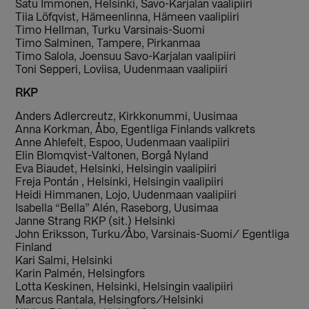
Satu Immonen, Helsinki, Savo-Karjalan vaalipiiri
Tiia Löfqvist, Hämeenlinna, Hämeen vaalipiiri
Timo Hellman, Turku Varsinais-Suomi
Timo Salminen, Tampere, Pirkanmaa
Timo Salola, Joensuu Savo-Karjalan vaalipiiri
Toni Sepperi, Loviisa, Uudenmaan vaalipiiri
RKP
Anders Adlercreutz, Kirkkonummi, Uusimaa
Anna Korkman, Åbo, Egentliga Finlands valkrets
Anne Ahlefelt, Espoo, Uudenmaan vaalipiiri
Elin Blomqvist-Valtonen, Borgå Nyland
Eva Biaudet, Helsinki, Helsingin vaalipiiri
Freja Pontán , Helsinki, Helsingin vaalipiiri
Heidi Himmanen, Lojo, Uudenmaan vaalipiiri
Isabella “Bella” Alén, Raseborg, Uusimaa
Janne Strang RKP (sit.) Helsinki
John Eriksson, Turku/Åbo, Varsinais-Suomi/ Egentliga
Finland
Kari Salmi, Helsinki
Karin Palmén, Helsingfors
Lotta Keskinen, Helsinki, Helsingin vaalipiiri
Marcus Rantala, Helsingfors/Helsinki