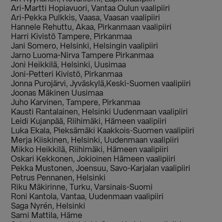
Ari-Martti Hopiavuori, Vantaa Oulun vaalipiiri
Ari-Pekka Pulkkis, Vaasa, Vaasan vaalipiiri
Hannele Rehuttu, Akaa, Pirkanmaan vaalipiiri
Harri Kivistö Tampere, Pirkanmaa
Jani Somero, Helsinki, Helsingin vaalipiiri
Jarno Luoma-Nirva Tampere Pirkanmaa
Joni Heikkilä, Helsinki, Uusimaa
Joni-Petteri Kivistö, Pirkanmaa
Jonna Purojärvi, Jyväskylä,Keski-Suomen vaalipiiri
Joonas Mäkinen Uusimaa
Juho Karvinen, Tampere, Pirkanmaa
Kausti Rantalainen, Helsinki Uudenmaan vaalipiiri
Leidi Kujanpää, Riihimäki, Hämeen vaalipiiri
Luka Ekala, Pieksämäki Kaakkois-Suomen vaalipiiri
Merja Kiiskinen, Helsinki, Uudenmaan vaalipiiri
Mikko Heikkilä, Riihimäki, Hämeen vaalipiiri
Oskari Kekkonen, Jokioinen Hämeen vaalipiiri
Pekka Mustonen, Joensuu, Savo-Karjalan vaalipiiri
Petrus Pennanen, Helsinki
Riku Mäkirinne, Turku, Varsinais-Suomi
Roni Kantola, Vantaa, Uudenmaan vaalipiiri
Saga Nyrén, Helsinki
Sami Mattila, Häme