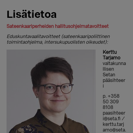
Lisätietoa
Sateenkaariperheiden hallitusohjelmatavoitteet
Eduskuntavaalitavoitteet (sateenkaaripoliittinen
toimintaohjelma, intersukupuolisten oikeudet):
Kerttu
Tarjamo
valtakunna
llisen
Setan
pääsihteer
i
p. +358
50 309
8108
paasihteer
i@seta.fi /
kerttu.tarj
amo@seta.