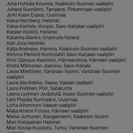
Juha Huhtala Kouvola, Kaakkois-Suomen vaalipiiri
Juhana Suoniemi, Tampere, Pirkanmaan vaalipiiri
Jyrki Kasvi Espoo, Uusimaa
Kaisa Hernberg, Helsinki
Kaisa Kantele, Kuopio, Savo-Karjalan vaalipiiri
Kasper Kivistö, Helsinki
Katarina Alanko, Grankulla Nyland
Kati Juva Helsinki
Katja Andrejev, Hamina, Kaakkois-Suomen vaalipiiri
Kimmo Perkkiö Kontiolahti Savo-Karjalan vaalipiiri
Kirsi Ojansuu-Kaunisto, Hämeenlinna, Hämeen vaalipiiri
Krista Mikkonen Joensuu, Savo-Karjala
Lasse Miettinen, Varsinais-Suomi, Varsinais-Suomen
vaalipiiri
Laura Ala-Kokko, Vaasa, Vaasan vaalipiiri
Laura Pullinen, Pori, Satakunta
Leena Lyytinen Jyväskylä, Keski-Suomen vaalipiiri
Leni Pispala Nurmijärvi, Uusimaa
Lotta Alhonnoro Vaasan vaalipiiri
Maija Kranni Forssa, Hämeen vaalipiiri
Maisa Juntunen, Kangasniemi, Kaakkois-Suomi
Mari Holopainen Helsinki
Mari Kousa-Kuusisto, Turku, Varsinais-Suomen