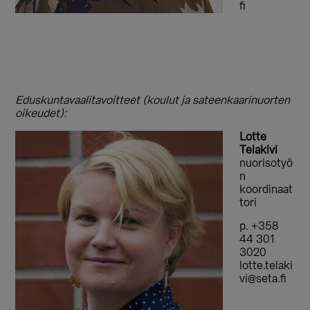
fi
Eduskuntavaalitavoitteet (koulut ja sateenkaarinuorten
oikeudet):
Lotte
Telakivi
nuorisotyö
n
koordinaat
tori
p. +358
44 301
3020
lotte.telaki
vi@seta.fi