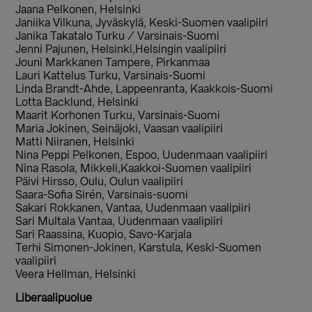
Jaana Pelkonen, Helsinki
Janiika Vilkuna, Jyväskylä, Keski-Suomen vaalipiiri
Janika Takatalo Turku / Varsinais-Suomi
Jenni Pajunen, Helsinki,Helsingin vaalipiiri
Jouni Markkanen Tampere, Pirkanmaa
Lauri Kattelus Turku, Varsinais-Suomi
Linda Brandt-Ahde, Lappeenranta, Kaakkois-Suomi
Lotta Backlund, Helsinki
Maarit Korhonen Turku, Varsinais-Suomi
Maria Jokinen, Seinäjoki, Vaasan vaalipiiri
Matti Niiranen, Helsinki
Nina Peppi Pelkonen, Espoo, Uudenmaan vaalipiiri
Nina Rasola, Mikkeli,Kaakkoi-Suomen vaalipiiri
Päivi Hirsso, Oulu, Oulun vaalipiiri
Saara-Sofia Sirén, Varsinais-suomi
Sakari Rokkanen, Vantaa, Uudenmaan vaalipiiri
Sari Multala Vantaa, Uudenmaan vaalipiiri
Sari Raassina, Kuopio, Savo-Karjala
Terhi Simonen-Jokinen, Karstula, Keski-Suomen
vaalipiiri
Veera Hellman, Helsinki
Liberaalipuolue