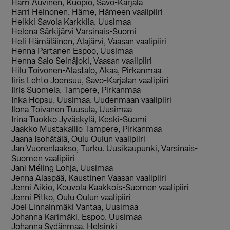
Harri Auvinen, Kuopio, Savo-Karjala
Harri Heinonen, Häme, Hämeen vaalipiiri
Heikki Savola Karkkila, Uusimaa
Helena Särkijärvi Varsinais-Suomi
Heli Hämäläinen, Alajärvi, Vaasan vaalipiiri
Henna Partanen Espoo, Uusimaa
Henna Salo Seinäjoki, Vaasan vaalipiiri
Hilu Toivonen-Alastalo, Akaa, Pirkanmaa
Iiris Lehto Joensuu, Savo-Karjalan vaalipiiri
Iiris Suomela, Tampere, Pirkanmaa
Inka Hopsu, Uusimaa, Uudenmaan vaalipiiri
Ilona Toivanen Tuusula, Uusimaa
Irina Tuokko Jyväskylä, Keski-Suomi
Jaakko Mustakallio Tampere, Pirkanmaa
Jaana Isohätälä, Oulu Oulun vaalipiiri
Jan Vuorenlaakso, Turku. Uusikaupunki, Varsinais-
Suomen vaalipiiri
Jani Méling Lohja, Uusimaa
Jenna Alaspää, Kaustinen Vaasan vaalipiiri
Jenni Aikio, Kouvola Kaakkois-Suomen vaalipiiri
Jenni Pitko, Oulu Oulun vaalipiiri
Joel Linnainmäki Vantaa, Uusimaa
Johanna Karimäki, Espoo, Uusimaa
Johanna Sydänmaa, Helsinki