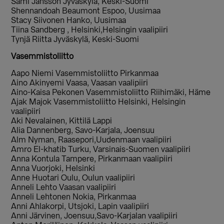
Sami Jansson Jyväskylä, Keski-Suomi
Shennandoah Beaumont Espoo, Uusimaa
Stacy Siivonen Hanko, Uusimaa
Tiina Sandberg , Helsinki,Helsingin vaalipiiri
Tynjä Riitta Jyväskylä, Keski-Suomi
Vasemmistoliitto
Aapo Niemi Vasemmistoliitto Pirkanmaa
Aino Akinyemi Vaasa, Vaasan vaalipiiri
Aino-Kaisa Pekonen Vasemmistoliitto Riihimäki, Häme
Ajak Majok Vasemmistoliitto Helsinki, Helsingin
vaalipiiri
Aki Nevalainen, Kittilä Lappi
Alia Dannenberg, Savo-Karjala, Joensuu
Alm Nyman, Raasepori,Uudenmaan vaalipiiri
Amro El-khatib Turku, Varsinais-Suomen vaalipiiri
Anna Kontula Tampere, Pirkanmaan vaalipiiri
Anna Vuorjoki, Helsinki
Anne Huotari Oulu, Oulun vaalipiiri
Anneli Lehto Vaasan vaalipiiri
Anneli Lehtonen Nokia, Pirkanmaa
Anni Ahlakorpi, Utsjoki, Lapin vaalipiiri
Anni Järvinen, Joensuu,Savo-Karjalan vaalipiiri