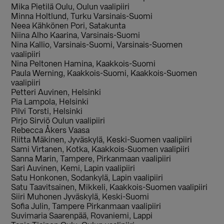
Mika Pietilä Oulu, Oulun vaalipiiri
Minna Holtlund, Turku Varsinais-Suomi
Neea Kähkönen Pori, Satakunta
Niina Alho Kaarina, Varsinais-Suomi
Nina Kallio, Varsinais-Suomi, Varsinais-Suomen
vaalipiiri
Nina Peltonen Hamina, Kaakkois-Suomi
Paula Werning, Kaakkois-Suomi, Kaakkois-Suomen
vaalipiiri
Petteri Auvinen, Helsinki
Pia Lampola, Helsinki
Pilvi Torsti, Helsinki
Pirjo Sirviö Oulun vaalipiiri
Rebecca Åkers Vaasa
Riitta Mäkinen, Jyväskylä, Keski-Suomen vaalipiiri
Sami Virtanen, Kotka, Kaakkois-Suomen vaalipiiri
Sanna Marin, Tampere, Pirkanmaan vaalipiiri
Sari Auvinen, Kemi, Lapin vaalipiiri
Satu Honkonen, Sodankylä, Lapin vaalipiiri
Satu Taavitsainen, Mikkeli, Kaakkois-Suomen vaalipiiri
Siiri Muhonen Jyväskylä, Keski-Suomi
Sofia Julin, Tampere Pirkanmaan vaalipiiri
Suvimaria Saarenpää, Rovaniemi, Lappi