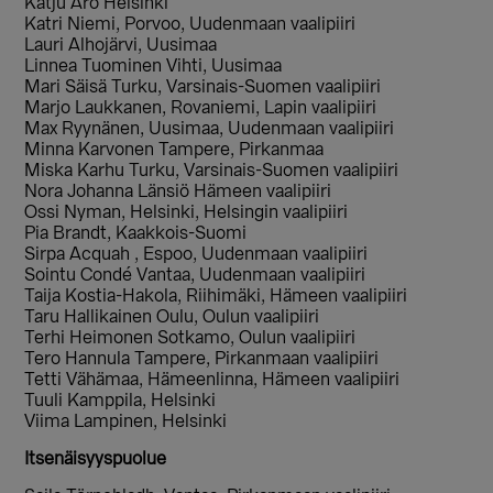
Katju Aro Helsinki
Katri Niemi, Porvoo, Uudenmaan vaalipiiri
Lauri Alhojärvi, Uusimaa
Linnea Tuominen Vihti, Uusimaa
Mari Säisä Turku, Varsinais-Suomen vaalipiiri
Marjo Laukkanen, Rovaniemi, Lapin vaalipiiri
Max Ryynänen, Uusimaa, Uudenmaan vaalipiiri
Minna Karvonen Tampere, Pirkanmaa
Miska Karhu Turku, Varsinais-Suomen vaalipiiri
Nora Johanna Länsiö Hämeen vaalipiiri
Ossi Nyman, Helsinki, Helsingin vaalipiiri
Pia Brandt, Kaakkois-Suomi
Sirpa Acquah , Espoo, Uudenmaan vaalipiiri
Sointu Condé Vantaa, Uudenmaan vaalipiiri
Taija Kostia-Hakola, Riihimäki, Hämeen vaalipiiri
Taru Hallikainen Oulu, Oulun vaalipiiri
Terhi Heimonen Sotkamo, Oulun vaalipiiri
Tero Hannula Tampere, Pirkanmaan vaalipiiri
Tetti Vähämaa, Hämeenlinna, Hämeen vaalipiiri
Tuuli Kamppila, Helsinki
Viima Lampinen, Helsinki
Itsenäisyyspuolue