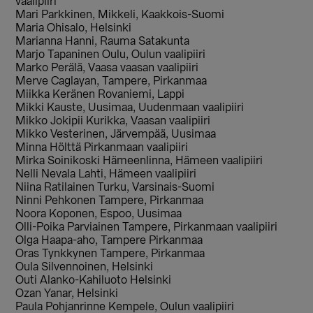
vaalipiiri
Mari Parkkinen, Mikkeli, Kaakkois-Suomi
Maria Ohisalo, Helsinki
Marianna Hanni, Rauma Satakunta
Marjo Tapaninen Oulu, Oulun vaalipiiri
Marko Perälä, Vaasa vaasan vaalipiiri
Merve Caglayan, Tampere, Pirkanmaa
Miikka Keränen Rovaniemi, Lappi
Mikki Kauste, Uusimaa, Uudenmaan vaalipiiri
Mikko Jokipii Kurikka, Vaasan vaalipiiri
Mikko Vesterinen, Järvempää, Uusimaa
Minna Hölttä Pirkanmaan vaalipiiri
Mirka Soinikoski Hämeenlinna, Hämeen vaalipiiri
Nelli Nevala Lahti, Hämeen vaalipiiri
Niina Ratilainen Turku, Varsinais-Suomi
Ninni Pehkonen Tampere, Pirkanmaa
Noora Koponen, Espoo, Uusimaa
Olli-Poika Parviainen Tampere, Pirkanmaan vaalipiiri
Olga Haapa-aho, Tampere Pirkanmaa
Oras Tynkkynen Tampere, Pirkanmaa
Oula Silvennoinen, Helsinki
Outi Alanko-Kahiluoto Helsinki
Ozan Yanar, Helsinki
Paula Pohjanrinne Kempele, Oulun vaalipiiri