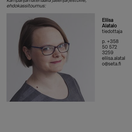
kampanjamateriaalia jäsenjärjestöille,
ehdokassitoumus:
Eliisa
Alatalo
tiedottaja
p. +358
50 572
3259
eliisa.alatal
o@seta.fi