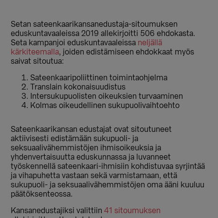
Setan sateenkaarikansanedustaja-sitoumuksen
eduskuntavaaleissa 2019 allekirjoitti 506 ehdokasta.
Seta kampanjoi eduskuntavaaleissa
neljällä
kärkiteemalla
, joiden edistämiseen ehdokkaat myös
saivat sitoutua:
Sateenkaaripoliittinen toimintaohjelma
Translain kokonaisuudistus
Intersukupuolisten oikeuksien turvaaminen
Kolmas oikeudellinen sukupuolivaihtoehto
Sateenkaarikansan edustajat ovat sitoutuneet
aktiivisesti edistämään sukupuoli- ja
seksuaalivähemmistöjen ihmisoikeuksia ja
yhdenvertaisuutta eduskunnassa ja luvanneet
työskennellä sateenkaari-ihmisiin kohdistuvaa syrjintää
ja vihapuhetta vastaan sekä varmistamaan, että
sukupuoli- ja seksuaalivähemmistöjen oma ääni kuuluu
päätöksenteossa.
Kansanedustajiksi valittiin
41 sitoumuksen