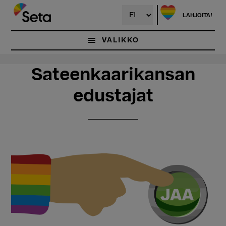
Hyppää
Hyppää
pääsisältöön
ensisijaiseen
LAHJOITA!
sivupalkkiin
VALIKKO
Sateenkaarikansan
edustajat