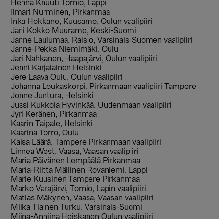
Henna Knuuti Tornio, Lappi
Ilmari Nurminen, Pirkanmaa
Inka Hokkane, Kuusamo, Oulun vaalipiiri
Jani Kokko Muurame, Keski-Suomi
Janne Laulumaa, Raisio, Varsinais-Suomen vaalipiiri
Janne-Pekka Niemimäki, Oulu
Jari Nahkanen, Haapajärvi, Oulun vaalipiiri
Jenni Karjalainen Helsinki
Jere Laava Oulu, Oulun vaalipiiri
Johanna Loukaskorpi, Pirkanmaan vaalipiiri Tampere
Jonne Juntura, Helsinki
Jussi Kukkola Hyvinkää, Uudenmaan vaalipiiri
Jyri Keränen, Pirkanmaa
Kaarin Taipale, Helsinki
Kaarina Torro, Oulu
Kaisa Läärä, Tampere Pirkanmaan vaalipiiri
Linnea West, Vaasa, Vaasan vaalipiiri
Maria Päivänen Lempäälä Pirkanmaa
Maria-Riitta Mällinen Rovaniemi, Lappi
Marie Kuusinen Tampere Pirkanmaa
Marko Varajärvi, Tornio, Lapin vaalipiiri
Matias Mäkynen, Vaasa, Vaasan vaalipiiri
Miika Tiainen Turku, Varsinais-Suomi
Miina-Anniina Heiskanen Oulun vaalipiiri