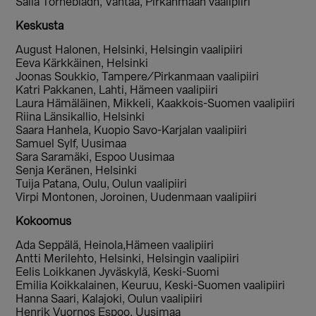
Saila Törnebladh, Vantaa, Pirkanmaan vaalipiiri
Keskusta
August Halonen, Helsinki, Helsingin vaalipiiri
Eeva Kärkkäinen, Helsinki
Joonas Soukkio, Tampere/Pirkanmaan vaalipiiri
Katri Pakkanen, Lahti, Hämeen vaalipiiri
Laura Hämäläinen, Mikkeli, Kaakkois-Suomen vaalipiiri
Riina Länsikallio, Helsinki
Saara Hanhela, Kuopio Savo-Karjalan vaalipiiri
Samuel Sylf, Uusimaa
Sara Saramäki, Espoo Uusimaa
Senja Keränen, Helsinki
Tuija Patana, Oulu, Oulun vaalipiiri
Virpi Montonen, Joroinen, Uudenmaan vaalipiiri
Kokoomus
Ada Seppälä, Heinola,Hämeen vaalipiiri
Antti Merilehto, Helsinki, Helsingin vaalipiiri
Eelis Loikkanen Jyväskylä, Keski-Suomi
Emilia Koikkalainen, Keuruu, Keski-Suomen vaalipiiri
Hanna Saari, Kalajoki, Oulun vaalipiiri
Henrik Vuornos Espoo, Uusimaa