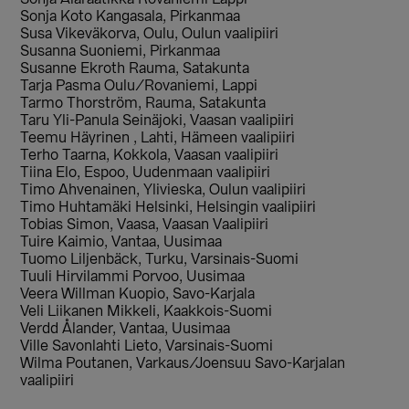
Sonja Koto Kangasala, Pirkanmaa
Susa Vikeväkorva, Oulu, Oulun vaalipiiri
Susanna Suoniemi, Pirkanmaa
Susanne Ekroth Rauma, Satakunta
Tarja Pasma Oulu/Rovaniemi, Lappi
Tarmo Thorström, Rauma, Satakunta
Taru Yli-Panula Seinäjoki, Vaasan vaalipiiri
Teemu Häyrinen , Lahti, Hämeen vaalipiiri
Terho Taarna, Kokkola, Vaasan vaalipiiri
Tiina Elo, Espoo, Uudenmaan vaalipiiri
Timo Ahvenainen, Ylivieska, Oulun vaalipiiri
Timo Huhtamäki Helsinki, Helsingin vaalipiiri
Tobias Simon, Vaasa, Vaasan Vaalipiiri
Tuire Kaimio, Vantaa, Uusimaa
Tuomo Liljenbäck, Turku, Varsinais-Suomi
Tuuli Hirvilammi Porvoo, Uusimaa
Veera Willman Kuopio, Savo-Karjala
Veli Liikanen Mikkeli, Kaakkois-Suomi
Verdd Ålander, Vantaa, Uusimaa
Ville Savonlahti Lieto, Varsinais-Suomi
Wilma Poutanen, Varkaus/Joensuu Savo-Karjalan
vaalipiiri