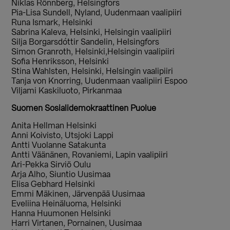
Niklas Rönnberg, Helsingfors
Pia-Lisa Sundell, Nyland, Uudenmaan vaalipiiri
Runa Ismark, Helsinki
Sabrina Kaleva, Helsinki, Helsingin vaalipiiri
Silja Borgarsdóttir Sandelin, Helsingfors
Simon Granroth, Helsinki,Helsingin vaalipiiri
Sofia Henriksson, Helsinki
Stina Wahlsten, Helsinki, Helsingin vaalipiiri
Tanja von Knorring, Uudenmaan vaalipiiri Espoo
Viljami Kaskiluoto, Pirkanmaa
Suomen Sosialidemokraattinen Puolue
Anita Hellman Helsinki
Anni Koivisto, Utsjoki Lappi
Antti Vuolanne Satakunta
Antti Väänänen, Rovaniemi, Lapin vaalipiiri
Ari-Pekka Sirviö Oulu
Arja Alho, Siuntio Uusimaa
Elisa Gebhard Helsinki
Emmi Mäkinen, Järvenpää Uusimaa
Eveliina Heinäluoma, Helsinki
Hanna Huumonen Helsinki
Harri Virtanen, Pornainen, Uusimaa