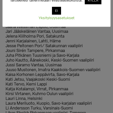
laitteellesi tallennetaan evästeaseuksista.
KYLLÄ
Iikka Nikkinen, Kangasala, Pirkanmaan vaalipiiri
Ilkka Porttikivi, Tampere Pirkanmaa
EI
Irja Remekselä Helsinki
Irma Hirsjärvi Keski-Suomi
Yksityisyysasetukset
Irma Taavela, Hämeenlinna,Hämeen vaalipiiri
Jaana Wessman Espoo, Uusimaa
Jari Jääskeläinen Vantaa, Uusimaa
Jelena Kiilholma Pori, Satakunta
Jenni Karjalainen, Lahti, Häme
Jesse Peltonen Pori/ Satakunnan vaalipiiri
Jouni Sirén Tampere, Pirkanmaa
Juha Pitkänen Tuusniemi ja Savo-Karjala
Juho Kautto, Äänekoski, Keski-Suomen vaalipiiri
Jussi Saramo Vantaa, Uusimaa
Juuso Mustonen, Imatra Kaakkois-Suomen vaalipiiri
Kaisa Korhonen Leppävirta, Savo-Karjala
Kati Jetsu, Vaajakoski Keski-Suomi
Kati Tervo, Kemi Lappi
Katja Kotalampi, Virrat, Pirkanmaa
Kirsi Virtanen, Kuhmo Oulun vaalipiiri
Lauri Linna, Helsinki
Laura Meriluoto, Kuopio, Savo-karjalan vaalipiiri
Li Andersson Turku, Varsinais-Suomi