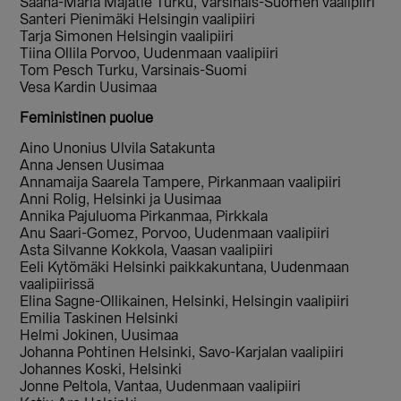
Saana-Maria Majatie Turku, Varsinais-Suomen vaalipiiri
Santeri Pienimäki Helsingin vaalipiiri
Tarja Simonen Helsingin vaalipiiri
Tiina Ollila Porvoo, Uudenmaan vaalipiiri
Tom Pesch Turku, Varsinais-Suomi
Vesa Kardin Uusimaa
Feministinen puolue
Aino Unonius Ulvila Satakunta
Anna Jensen Uusimaa
Annamaija Saarela Tampere, Pirkanmaan vaalipiiri
Anni Rolig, Helsinki ja Uusimaa
Annika Pajuluoma Pirkanmaa, Pirkkala
Anu Saari-Gomez, Porvoo, Uudenmaan vaalipiiri
Asta Silvanne Kokkola, Vaasan vaalipiiri
Eeli Kytömäki Helsinki paikkakuntana, Uudenmaan
vaalipiirissä
Elina Sagne-Ollikainen, Helsinki, Helsingin vaalipiiri
Emilia Taskinen Helsinki
Helmi Jokinen, Uusimaa
Johanna Pohtinen Helsinki, Savo-Karjalan vaalipiiri
Johannes Koski, Helsinki
Jonne Peltola, Vantaa, Uudenmaan vaalipiiri