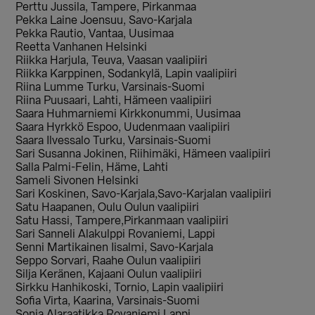
Perttu Jussila, Tampere, Pirkanmaa
Pekka Laine Joensuu, Savo-Karjala
Pekka Rautio, Vantaa, Uusimaa
Reetta Vanhanen Helsinki
Riikka Harjula, Teuva, Vaasan vaalipiiri
Riikka Karppinen, Sodankylä, Lapin vaalipiiri
Riina Lumme Turku, Varsinais-Suomi
Riina Puusaari, Lahti, Hämeen vaalipiiri
Saara Huhmarniemi Kirkkonummi, Uusimaa
Saara Hyrkkö Espoo, Uudenmaan vaalipiiri
Saara Ilvessalo Turku, Varsinais-Suomi
Sari Susanna Jokinen, Riihimäki, Hämeen vaalipiiri
Salla Palmi-Felin, Häme, Lahti
Sameli Sivonen Helsinki
Sari Koskinen, Savo-Karjala,Savo-Karjalan vaalipiiri
Satu Haapanen, Oulu Oulun vaalipiiri
Satu Hassi, Tampere,Pirkanmaan vaalipiiri
Sari Sanneli Alakulppi Rovaniemi, Lappi
Senni Martikainen Iisalmi, Savo-Karjala
Seppo Sorvari, Raahe Oulun vaalipiiri
Silja Keränen, Kajaani Oulun vaalipiiri
Sirkku Hanhikoski, Tornio, Lapin vaalipiiri
Sofia Virta, Kaarina, Varsinais-Suomi
Sonja Alaraatikka Rovaniemi Lappi