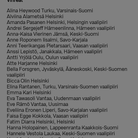
Vihreät
Alina Heywood Turku, Varsinais-Suomi
Alviina Alametsä Helsinki
Amanda Pasanen Helsinki, Helsingin vaalipiiri
Andrei Sergejeff Hämeenlinna, Hämeen vaalipiiri
Anna-Kaisa Vierinen Jämsä, Keski-Suomi
Anne Roponem Iisalmi, Savo-Karjala
Anni Teerikangas Pietarsaari, Vaasan vaalipiiri
Anssi Lepistö, Janakkala, Hämeen vaalipiiri
Antti Yrjölä Oulu, Oulun vaalipiiri
Atte Harjanne Helsinki
Bella Forsgren, Jyväskylä, Ääneskoski, Keski-Suomen
vaalipiiri
Bicca Olin Helsinki
Elina Rantanen, Turku, Varsinais-Suomen vaalipiiri
Emma Kari Helsinki
Eva Tawasoli Vantaa, Uudenmaan vaalipiiri
Eve Rämö Vantaa, Uusimaa
Eveliina Eronen Liperi, Savo-Karjalan vaalipiiri
Faisa Egge Kokkola, Vaasan vaalipiiri
Fatim Diarra Helsinki, Helsinki
Hanna Holopainen, Lappeenranta Kaakkois-Suomi
Hannele Vestola Laukaa, Keski-Suomen vaalipiiri