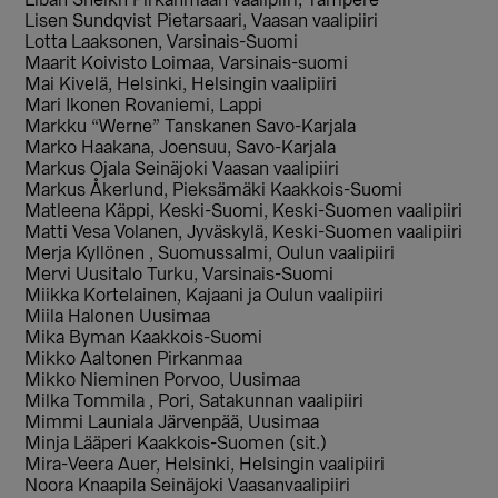
Liban Sheikh Pirkanmaan vaalipiiri, Tampere
Lisen Sundqvist Pietarsaari, Vaasan vaalipiiri
Lotta Laaksonen, Varsinais-Suomi
Maarit Koivisto Loimaa, Varsinais-suomi
Mai Kivelä, Helsinki, Helsingin vaalipiiri
Mari Ikonen Rovaniemi, Lappi
Markku “Werne” Tanskanen Savo-Karjala
Marko Haakana, Joensuu, Savo-Karjala
Markus Ojala Seinäjoki Vaasan vaalipiiri
Markus Åkerlund, Pieksämäki Kaakkois-Suomi
Matleena Käppi, Keski-Suomi, Keski-Suomen vaalipiiri
Matti Vesa Volanen, Jyväskylä, Keski-Suomen vaalipiiri
Merja Kyllönen , Suomussalmi, Oulun vaalipiiri
Mervi Uusitalo Turku, Varsinais-Suomi
Miikka Kortelainen, Kajaani ja Oulun vaalipiiri
Miila Halonen Uusimaa
Mika Byman Kaakkois-Suomi
Mikko Aaltonen Pirkanmaa
Mikko Nieminen Porvoo, Uusimaa
Milka Tommila , Pori, Satakunnan vaalipiiri
Mimmi Launiala Järvenpää, Uusimaa
Minja Lääperi Kaakkois-Suomen (sit.)
Mira-Veera Auer, Helsinki, Helsingin vaalipiiri
Noora Knaapila Seinäjoki Vaasanvaalipiiri