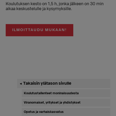
Koulutuksen kesto on 1,5 h, jonka jälkeen on 30 min
aikaa keskustelulle ja kysymyksille.
ILMOITTAUDU MUKAAN!
Ensisijainen
Takaisin ylätason sivulle
◄
sivupalkki
Koulutustallenteet moninaisuudesta
Viranomaiset, yritykset ja yhdistykset
Opetus ja varhaiskasvatus