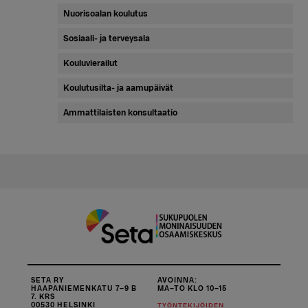
Nuorisoalan koulutus
Sosiaali- ja terveysala
Kouluvierailut
Koulutusilta- ja aamupäivät
Ammattilaisten konsultaatio
SETA RY
AVOINNA:
HAAPANIEMENKATU 7–9 B
MA–TO KLO 10–15
7. KRS
00530 HELSINKI
TYÖNTEKIJÖIDEN