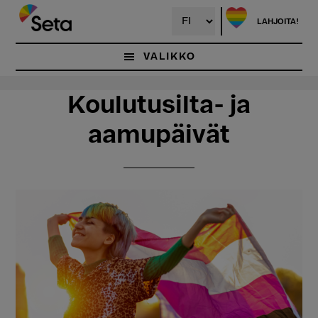
Hyppää
Hyppää
pääsisältöön
ensisijaiseen
LAHJOITA!
sivupalkkiin
VALIKKO
Koulutusilta- ja
aamupäivät