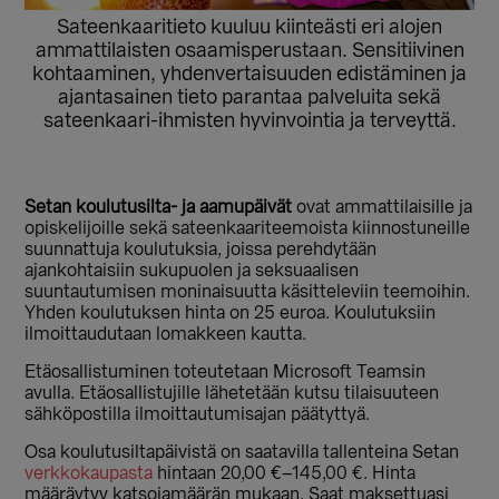
Sateenkaaritieto kuuluu kiinteästi eri alojen
ammattilaisten osaamisperustaan. Sensitiivinen
kohtaaminen, yhdenvertaisuuden edistäminen ja
ajantasainen tieto parantaa palveluita sekä
sateenkaari-ihmisten hyvinvointia ja terveyttä.
Setan koulutusilta- ja aamupäivät
ovat ammattilaisille ja
opiskelijoille sekä sateenkaariteemoista kiinnostuneille
suunnattuja koulutuksia, joissa perehdytään
ajankohtaisiin sukupuolen ja seksuaalisen
suuntautumisen moninaisuutta käsitteleviin teemoihin.
Yhden koulutuksen hinta on 25 euroa. Koulutuksiin
ilmoittaudutaan lomakkeen kautta.
Etäosallistuminen toteutetaan Microsoft Teamsin
avulla. Etäosallistujille lähetetään kutsu tilaisuuteen
sähköpostilla ilmoittautumisajan päätyttyä.
Osa koulutusiltapäivistä on saatavilla tallenteina Setan
verkkokaupasta
hintaan 20,00
€
–
145,00
€. Hinta
määräytyy katsojamäärän mukaan.
Saat maksettuasi