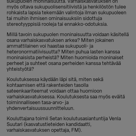
sukupuolen moninaisuutta. Varhaiskasvatuksen on
myös oltava sukupuolisensitiivistä ja henkilöstön tulee
rohkaista lapsia tekemään valintoja ilman sukupuoleen
tai muihin ihmisen ominaisuuksiin sidottuja
stereotyyppisiä rooleja tai ennakko-odotuksia.
Millä tavoin sukupuolen moninaisuutta voidaan käsitellä
osana varhaiskasvatuksen arkea? Miten jokainen
ammattilainen voi haastaa sukupuoli- ja
heteronormatiivisuutta? Miten puhua lasten kanssa
moninaisista perheistä? Miten huomioida moninaiset
perheet ja suhteet osana perheiden kanssa tehtävää
yhteistyötä?
Koulutuksessa käydään läpi sitä, miten sekä
kohtaamisen että rakenteiden tasolla
sateenkaariteemat voidaan ottaa huomioon
varhaiskasvatuksessa. Koulutuksesta saa myös eväitä
toiminnalliseen tasa-arvo- ja
yhdenvertaisuussuunnitteluun.
Kouluttajana toimii Setan koulutusasiantuntija Venla
Suutari (kasvatustieteiden kandidaatti,
varhaiskasvatuksen opettaja, FM).