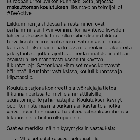
Euroopan urheiluviikon kunniaksi Seta järjestää
maksuttoman koulutuksen
liikunta-alan toimijoille!
#BeActive
Liikkuminen ja yhdessä harrastaminen ovat
parhaimmillaan hyvinvoinnin, ilon ja yhteisöllisyyden
lähteitä. Jokaisella tulisi olla mahdollisuus liikkua
turvallisesti ja omana itsenään. Sateenkaari-ihmiset
kohtaavat liikunnan maailmassa monenlaisia rakenteita
ja käytäntöjä, jotka rajoittavat heidän mahdollisuuttaan
osallistua liikuntaharrastukseen tai käyttää
liikuntatiloja. Sateenkaari-ihmiset myös kohtaavat
häirintää liikuntaharrastuksissa, koululiikunnassa ja
kilpatasolla.
Koulutus tarjoaa konkreettisia työkaluja ja tietoa
liikunnan parissa toimiville ammattilaisille,
seuratoimijoille ja harrastajille. Koulutuksen käynyt
oppii tunnistamaan ja purkamaan käytäntöjä, jotka
voivat usein huomaamatta sulkea sateenkaari-ihmisiä
liikunnan ja urheilun ulkopuolelle.
Saat esimerkiksi näihin kysymyksiin vastauksia:
Millaiset asiat rajaavat seksuaali- ja