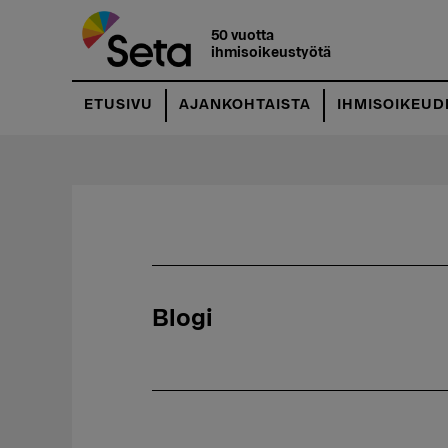
Hyppää
pääsisältöön
50 vuotta
ihmisoikeustyötä
ETUSIVU
AJANKOHTAISTA
IHMISOIKEUD
Blogi