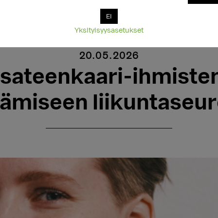
EI
Yksityisyysasetukset
20.05.2026
sateenkaari-ihmisten
tämiseen liikuntaseur