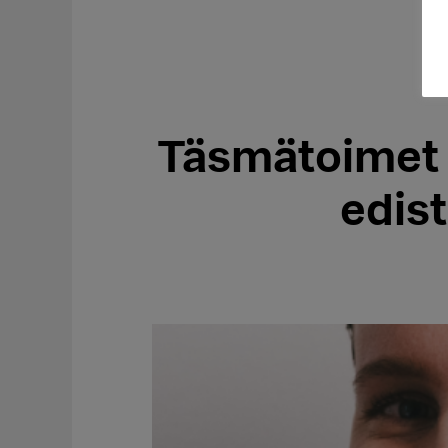
Täsmätoimet 
edis