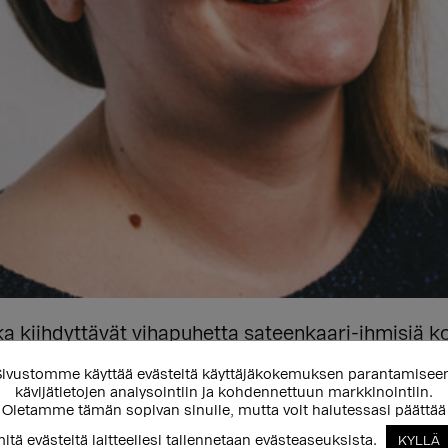
a kiihdyttävät vihapuhetta sateenkaari-ihmisiä k
semmin.
ivustomme käyttää evästeitä käyttäjäkokemuksen parantamisee
kävijätietojen analysointiin ja kohdennettuun markkinointiin.
Oletamme tämän sopivan sinulle, mutta voit halutessasi päättää
itä evästeitä laitteellesi tallennetaan evästeaseuksista.
KYLLÄ