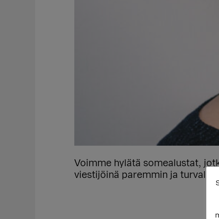
Voimme hylätä somealustat, jotk
viestijöinä paremmin ja turvalli
S
m