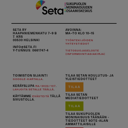
SETA RY
AVOINNA:
HAAPANIEMENKATU 7–9 B
MA–TO KLO 10–15
7. KRS
00530 HELSINKI
TYÖNTEKIJÖIDEN
YHTEYSTIEDOT
INFO@SETA.FI
Y-TUNNUS: 0661747-4
TIETOSUOJASELOSTE
(INFORMOINTIASIAKIRJA)
TOIMISTON SIJAINTI
TILAA SETAN KOULUTUS- JA
.
YLEISTIEDOTTEET
GOOGLE-KARTALLA
KERÄYSLUPA
.
RA/2022/107
TILAA
.
LAHJOITA SETALLE TÄÄLLÄ
TILAA SETAN
KÄYTÄMME
TÄLLÄ
EVÄSTEITÄ
MEDIATIEDOTTEET
SIVUSTOLLA.
TILAA
TILAA SUKUPUOLEN
MONINAISUUS TÄÄNÄÄN -
TIEDOTTEET SOTE-ALAN
AMMATTILAISILLE