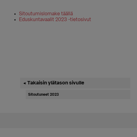
Sitoutumislomake täällä
Eduskuntavaalit 2023 -tietosivut
Ensisijainen
Takaisin ylätason sivulle
◄
sivupalkki
Sitoutuneet 2023