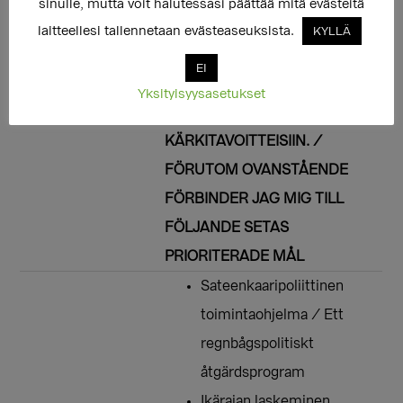
sinulle, mutta voit halutessasi päättää mitä evästeitä
beslutsfattandet.
laitteellesi tallennetaan evästeaseuksista.
KYLLÄ
EI
EDELLISEN LISÄKSI SITOUDUN
Yksityisyysasetukset
SEURAAVIIN SETAN
KÄRKITAVOITTEISIIN. /
FÖRUTOM OVANSTÅENDE
FÖRBINDER JAG MIG TILL
FÖLJANDE SETAS
PRIORITERADE MÅL
Sateenkaaripoliittinen
toimintaohjelma / Ett
regnbågspolitiskt
åtgärdsprogram
Ikärajan laskeminen