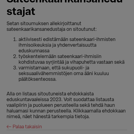
stajat
Setan sitoumuksen allekirjoittanut
sateenkaarikansanedustaja on sitoutunut:
aktiivisesti edistämään sateenkaari-ihmisten
ihmisoikeuksia ja yhdenvertaisuutta
eduskunnassa
työskentelemään sateenkaari-ihmisiin
kohdistuvaa syrjintää ja vihapuhetta vastaan sekä
varmistamaan, että sukupuoli- ja
seksuaalivähemmistöjen oma ääni kuuluu
päätöksenteossa.
Alla on listaus sitoutuneista ehdokkaista
eduskuntavaaleissa 2023. Voit suodattaa listausta
vaalipiirin ja puolueen perusteella sekä tehdä haun
haluamasi kunnan perusteella. Klikkaamalla ehdokkaan
nimeä, näet hänestä tarkempia tietoja.
← Palaa takaisin