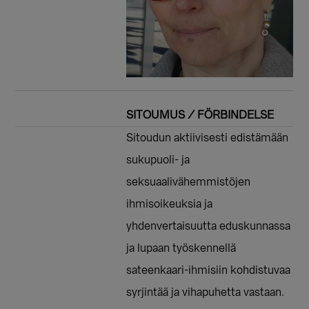
SITOUMUS / FÖRBINDELSE
Sitoudun aktiivisesti edistämään
sukupuoli- ja
seksuaalivähemmistöjen
ihmisoikeuksia ja
yhdenvertaisuutta eduskunnassa
ja lupaan työskennellä
sateenkaari-ihmisiin kohdistuvaa
syrjintää ja vihapuhetta vastaan.