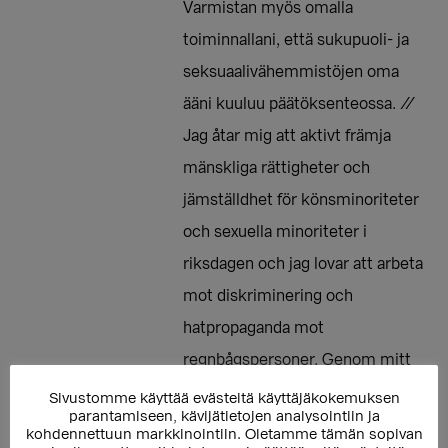
Varmistan myös omalla
toiminnallani, että sukupuoli- ja
seksuaalivähemmistöjen oma
ääni kuuluu päätöksenteossa. //
Jag åtar mig att aktivt främja
mänskliga rättigheter och
jämställdhet för könsminoriteter
och sexuella minoriteter i
riksdagen och jag lovar att arbeta
mot diskriminering och
hatpropaganda mot
regnbågspersoner. Genom mitt
eget agerande ser jag också till
Sivustomme käyttää evästeitä käyttäjäkokemuksen
parantamiseen, kävijätietojen analysointiin ja
att regnbågspersoners röst hörs i
kohdennettuun markkinointiin. Oletamme tämän sopivan