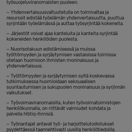
työsuojeluviranomaisten puoleen.
– Yhdenvertaisuusvaltuutetulla on toimivaltaa ja
resurssit edistää työelämän yhdenvertaisuutta, puuttua
syrjintään työelämässä ja auttaa työsyrjintää kokeneita.
– Järjestöt voivat ajaa kanteluita ja kanteita syrjintää
kokeneiden henkilöiden puolesta.
– Nuorisotakuun edistämisessä ja muissa
työttömyyden ja syrjäytymisen vastaisissa toimissa
otetaan huomioon ihmisten moninaisuus ja
yhdenvertaisuus.
– Työttömyyden ja syrjäytymisen syitä koskevassa
tutkimuksessa huomioidaan seksuaalisen
suuntautumisen ja sukupuolen moninaisuus ja syrjinnän
vaikutukset.
– Työvoimaviranomaisilla, kuten työvoimatoimistojen
henkilökunnalla, on riittävät valmiudet kohdata ja
palvella hlbtiq-ihmisiä.
– Työnantajat antavat työ- ja harjoittelutodistukset
pyydettäessä taannehtivasti uusilla henkilötiedoilla.