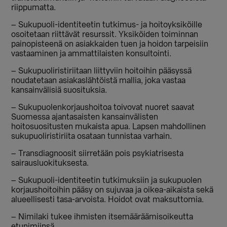
riippumatta.
– Sukupuoli-identiteetin tutkimus- ja hoitoyksiköille
osoitetaan riittävät resurssit. Yksiköiden toiminnan
painopisteenä on asiakkaiden tuen ja hoidon tarpeisiin
vastaaminen ja ammattilaisten konsultointi.
– Sukupuoliristiriitaan liittyviin hoitoihin pääsyssä
noudatetaan asiakaslähtöistä mallia, joka vastaa
kansainvälisiä suosituksia.
– Sukupuolenkorjaushoitoa toivovat nuoret saavat
Suomessa ajantasaisten kansainvälisten
hoitosuositusten mukaista apua. Lapsen mahdollinen
sukupuoliristiriita osataan tunnistaa varhain.
– Transdiagnoosit siirretään pois psykiatrisesta
sairausluokituksesta.
– Sukupuoli-identiteetin tutkimuksiin ja sukupuolen
korjaushoitoihin pääsy on sujuvaa ja oikea-aikaista sekä
alueellisesti tasa-arvoista. Hoidot ovat maksuttomia.
– Nimilaki tukee ihmisten itsemääräämisoikeutta
etunimiinsä.