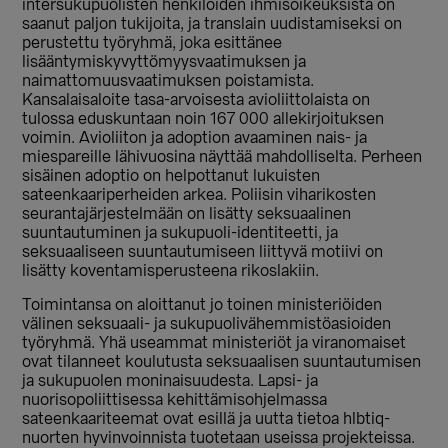
intersukupuolisten henkilöiden ihmisoikeuksista on
saanut paljon tukijoita, ja translain uudistamiseksi on
perustettu työryhmä, joka esittänee
lisääntymiskyvyttömyysvaatimuksen ja
naimattomuusvaatimuksen poistamista.
Kansalaisaloite tasa-arvoisesta avioliittolaista on
tulossa eduskuntaan noin 167 000 allekirjoituksen
voimin. Avioliiton ja adoption avaaminen nais- ja
miespareille lähivuosina näyttää mahdolliselta. Perheen
sisäinen adoptio on helpottanut lukuisten
sateenkaariperheiden arkea. Poliisin viharikosten
seurantajärjestelmään on lisätty seksuaalinen
suuntautuminen ja sukupuoli-identiteetti, ja
seksuaaliseen suuntautumiseen liittyvä motiivi on
lisätty koventamisperusteena rikoslakiin.
Toimintansa on aloittanut jo toinen ministeriöiden
välinen seksuaali- ja sukupuolivähemmistöasioiden
työryhmä. Yhä useammat ministeriöt ja viranomaiset
ovat tilanneet koulutusta seksuaalisen suuntautumisen
ja sukupuolen moninaisuudesta. Lapsi- ja
nuorisopoliittisessa kehittämisohjelmassa
sateenkaariteemat ovat esillä ja uutta tietoa hlbtiq-
nuorten hyvinvoinnista tuotetaan useissa projekteissa.