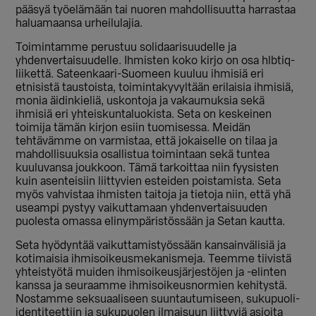
pääsyä työelämään tai nuoren mahdollisuutta harrastaa
haluamaansa urheilulajia.
Toimintamme perustuu solidaarisuudelle ja
yhdenvertaisuudelle. Ihmisten koko kirjo on osa hlbtiq-
liikettä. Sateenkaari-Suomeen kuuluu ihmisiä eri
etnisistä taustoista, toimintakyvyltään erilaisia ihmisiä,
monia äidinkieliä, uskontoja ja vakaumuksia sekä
ihmisiä eri yhteiskuntaluokista. Seta on keskeinen
toimija tämän kirjon esiin tuomisessa. Meidän
tehtävämme on varmistaa, että jokaiselle on tilaa ja
mahdollisuuksia osallistua toimintaan sekä tuntea
kuuluvansa joukkoon. Tämä tarkoittaa niin fyysisten
kuin asenteisiin liittyvien esteiden poistamista. Seta
myös vahvistaa ihmisten taitoja ja tietoja niin, että yhä
useampi pystyy vaikuttamaan yhdenvertaisuuden
puolesta omassa elinympäristössään ja Setan kautta.
Seta hyödyntää vaikuttamistyössään kansainvälisiä ja
kotimaisia ihmisoikeusmekanismeja. Teemme tiivistä
yhteistyötä muiden ihmisoikeusjärjestöjen ja -elinten
kanssa ja seuraamme ihmisoikeusnormien kehitystä.
Nostamme seksuaaliseen suuntautumiseen, sukupuoli-
identiteettiin ja sukupuolen ilmaisuun liittyviä asioita