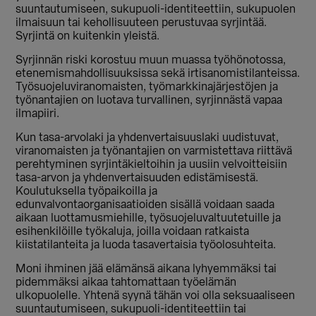
suuntautumiseen, sukupuoli-identiteettiin, sukupuolen
ilmaisuun tai kehollisuuteen perustuvaa syrjintää.
Syrjintä on kuitenkin yleistä.
Syrjinnän riski korostuu muun muassa työhönotossa,
etenemismahdollisuuksissa sekä irtisanomistilanteissa.
Työsuojeluviranomaisten, työmarkkinajärjestöjen ja
työnantajien on luotava turvallinen, syrjinnästä vapaa
ilmapiiri.
Kun tasa-arvolaki ja yhdenvertaisuuslaki uudistuvat,
viranomaisten ja työnantajien on varmistettava riittävä
perehtyminen syrjintäkieltoihin ja uusiin velvoitteisiin
tasa-arvon ja yhdenvertaisuuden edistämisestä.
Koulutuksella työpaikoilla ja
edunvalvontaorganisaatioiden sisällä voidaan saada
aikaan luottamusmiehille, työsuojeluvaltuutetuille ja
esihenkilöille työkaluja, joilla voidaan ratkaista
kiistatilanteita ja luoda tasavertaisia työolosuhteita.
Moni ihminen jää elämänsä aikana lyhyemmäksi tai
pidemmäksi aikaa tahtomattaan työelämän
ulkopuolelle. Yhtenä syynä tähän voi olla seksuaaliseen
suuntautumiseen, sukupuoli-identiteettiin tai