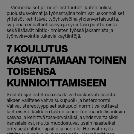
– Viranomaiset ja muut instituutiot, kuten poliisi,
puolustusvoimat ja työnantajina toimivat uskonnolliset
yhteisöt kehittävät työyhteisöinä yhdenvertaisuutta,
syrjinnän ennaltaehkäisyä ja syrjintään puuttumista
sekä lisäävät hlbtiq-ihmisten työssä jaksamista ja
työhyvinvointia tukevia käytäntöjä.
7 KOULUTUS
KASVATTAMAAN TOINEN
TOISENSA
KUNNIOITTAMISEEN
Koulutusjärjestelmän sisällä varhaiskasvatuksesta
alkaen vallitsee vahva sukupuoli- ja heteronormi.
Vahvat stereotyyppiset sukupuolinormit vaikuttavat
kielteisesti kaikkien lasten ja nuorten mahdollisuuksiin
kasvaa ja kehittyä tasa-arvoisiksi ja yhdenvertaisiksi
kansalaisiksi, mutta muodostuvat usein haasteiksi
erityisesti hlbtiq-lapsille ja nuorille. He ovat myös