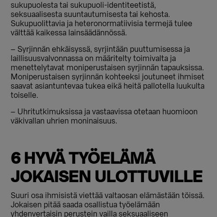
sukupuolesta tai sukupuoli-identiteetistä,
seksuaalisesta suuntautumisesta tai kehosta.
Sukupuolittavia ja heteronormatiivisia termejä tulee
välttää kaikessa lainsäädännössä.
– Syrjinnän ehkäisyssä, syrjintään puuttumisessa ja
laillisuusvalvonnassa on määritelty toimivalta ja
menettelytavat moniperustaisen syrjinnän tapauksissa.
Moniperustaisen syrjinnän kohteeksi joutuneet ihmiset
saavat asiantuntevaa tukea eikä heitä pallotella luukulta
toiselle.
– Uhritutkimuksissa ja vastaavissa otetaan huomioon
väkivallan uhrien moninaisuus.
6 HYVÄ TYÖELÄMÄ
JOKAISEN ULOTTUVILLE
Suuri osa ihmisistä viettää valtaosan elämästään töissä.
Jokaisen pitää saada osallistua työelämään
yhdenvertaisin perustein vailla seksuaaliseen