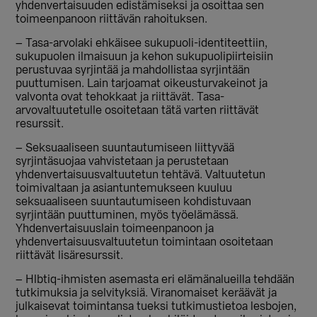
yhdenvertaisuuden edistämiseksi ja osoittaa sen
toimeenpanoon riittävän rahoituksen.
– Tasa-arvolaki ehkäisee sukupuoli-identiteettiin,
sukupuolen ilmaisuun ja kehon sukupuolipiirteisiin
perustuvaa syrjintää ja mahdollistaa syrjintään
puuttumisen. Lain tarjoamat oikeusturvakeinot ja
valvonta ovat tehokkaat ja riittävät. Tasa-
arvovaltuutetulle osoitetaan tätä varten riittävät
resurssit.
– Seksuaaliseen suuntautumiseen liittyvää
syrjintäsuojaa vahvistetaan ja perustetaan
yhdenvertaisuusvaltuutetun tehtävä. Valtuutetun
toimivaltaan ja asiantuntemukseen kuuluu
seksuaaliseen suuntautumiseen kohdistuvaan
syrjintään puuttuminen, myös työelämässä.
Yhdenvertaisuuslain toimeenpanoon ja
yhdenvertaisuusvaltuutetun toimintaan osoitetaan
riittävät lisäresurssit.
– Hlbtiq-ihmisten asemasta eri elämänalueilla tehdään
tutkimuksia ja selvityksiä. Viranomaiset keräävät ja
julkaisevat toimintansa tueksi tutkimustietoa lesbojen,