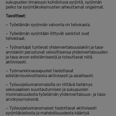
sukupuolen ilmaisuun kohdistuva syrjintä, syrjinnän
pelko tai syrjintäkokemusten aiheuttamat ongelmat.
Tavoitteet:
– Työelämän syrjinnän valvonta on tehokasta.
– Työelämän syrjintään liittyvät sanktiot ovat
tehokkaat.
– Työnantajat tuntevat yhdenvertaisuuslakiin ja tasa-
arvolakiin perustuvat velvoitteensa yhdenvertaisuuden
ja tasa-arvon edistämisestä ja toteuttavat niitä
aktiivisesti.
– Työmarkkinaosapuolet tiedottavat
edistämisvelvoitteista aktiivisesti ja asiallisesti.
– Työsuojeluviranomaisilla on riittävä tietämys
seksuaalisen suuntautumisen ja sukupuolen
moninaisuudesta työelämän yhdenvertaisuus- ja tasa-
arvokysymyksinä.
– Työsuojeluviranomaiset tiedottavat aktiivisesti
syrjintäkiellosta ja mahdollisuudesta kääntyä