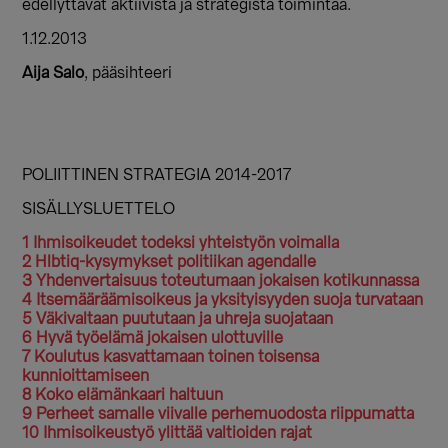
edellyttävät aktiivista ja strategista toimintaa.
1.12.2013
Aija Salo
, pääsihteeri
POLIITTINEN STRATEGIA 2014-2017
SISÄLLYSLUETTELO
1 Ihmisoikeudet todeksi yhteistyön voimalla
2 Hlbtiq-kysymykset politiikan agendalle
3 Yhdenvertaisuus toteutumaan jokaisen kotikunnassa
4 Itsemääräämisoikeus ja yksityisyyden suoja turvataan
5 Väkivaltaan puututaan ja uhreja suojataan
6 Hyvä työelämä jokaisen ulottuville
7 Koulutus kasvattamaan toinen toisensa
kunnioittamiseen
8 Koko elämänkaari haltuun
9 Perheet samalle viivalle perhemuodosta riippumatta
10 Ihmisoikeustyö ylittää valtioiden rajat