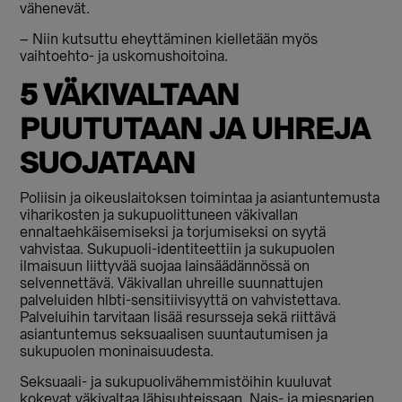
vähenevät.
– Niin kutsuttu eheyttäminen kielletään myös
vaihtoehto- ja uskomushoitoina.
5 VÄKIVALTAAN
PUUTUTAAN JA UHREJA
SUOJATAAN
Poliisin ja oikeuslaitoksen toimintaa ja asiantuntemusta
viharikosten ja sukupuolittuneen väkivallan
ennaltaehkäisemiseksi ja torjumiseksi on syytä
vahvistaa. Sukupuoli-identiteettiin ja sukupuolen
ilmaisuun liittyvää suojaa lainsäädännössä on
selvennettävä. Väkivallan uhreille suunnattujen
palveluiden hlbti-sensitiivisyyttä on vahvistettava.
Palveluihin tarvitaan lisää resursseja sekä riittävä
asiantuntemus seksuaalisen suuntautumisen ja
sukupuolen moninaisuudesta.
Seksuaali- ja sukupuolivähemmistöihin kuuluvat
kokevat väkivaltaa lähisuhteissaan. Nais- ja miesparien