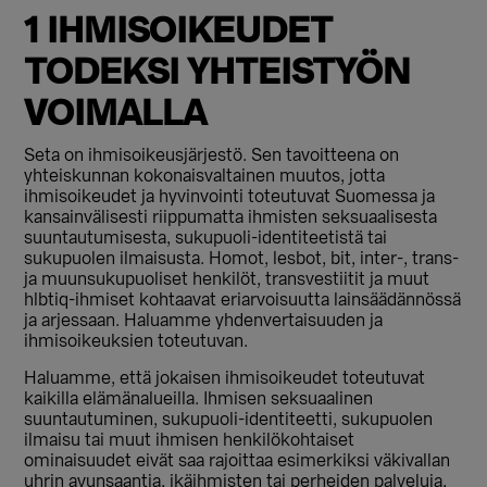
1 IHMISOIKEUDET
TODEKSI YHTEISTYÖN
VOIMALLA
Seta on ihmisoikeusjärjestö. Sen tavoitteena on
yhteiskunnan kokonaisvaltainen muutos, jotta
ihmisoikeudet ja hyvinvointi toteutuvat Suomessa ja
kansainvälisesti riippumatta ihmisten seksuaalisesta
suuntautumisesta, sukupuoli-identiteetistä tai
sukupuolen ilmaisusta. Homot, lesbot, bit, inter-, trans-
ja muunsukupuoliset henkilöt, transvestiitit ja muut
hlbtiq-ihmiset kohtaavat eriarvoisuutta lainsäädännössä
ja arjessaan. Haluamme yhdenvertaisuuden ja
ihmisoikeuksien toteutuvan.
Haluamme, että jokaisen ihmisoikeudet toteutuvat
kaikilla elämänalueilla. Ihmisen seksuaalinen
suuntautuminen, sukupuoli-identiteetti, sukupuolen
ilmaisu tai muut ihmisen henkilökohtaiset
ominaisuudet eivät saa rajoittaa esimerkiksi väkivallan
uhrin avunsaantia, ikäihmisten tai perheiden palveluja,