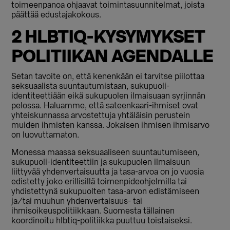
toimeenpanoa ohjaavat toimintasuunnitelmat, joista
päättää edustajakokous.
2 HLBTIQ-KYSYMYKSET
POLITIIKAN AGENDALLE
Setan tavoite on, että kenenkään ei tarvitse piilottaa
seksuaalista suuntautumistaan, sukupuoli-
identiteettiään eikä sukupuolen ilmaisuaan syrjinnän
pelossa. Haluamme, että sateenkaari-ihmiset ovat
yhteiskunnassa arvostettuja yhtäläisin perustein
muiden ihmisten kanssa. Jokaisen ihmisen ihmisarvo
on luovuttamaton.
Monessa maassa seksuaaliseen suuntautumiseen,
sukupuoli-identiteettiin ja sukupuolen ilmaisuun
liittyvää yhdenvertaisuutta ja tasa-arvoa on jo vuosia
edistetty joko erillisillä toimenpideohjelmilla tai
yhdistettynä sukupuolten tasa-arvon edistämiseen
ja/tai muuhun yhdenvertaisuus- tai
ihmisoikeuspolitiikkaan. Suomesta tällainen
koordinoitu hlbtiq-politiikka puuttuu toistaiseksi.