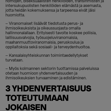
homojen, biseksuaalisten henkilöiden, transihmisten ja
intersukupuolisten henkilöiden elämästä ja asemasta,
jotta heidän kokemuksensa ja tarpeensa eivät jäisi
huomiotta.
– Viranomaiset lisäävät tiedotusta perus- ja
ihmisoikeuksista ja oikeussuojasta omalla
hallinnonalallaan. Erityisesti tavoite koskee poliisia,
laillisuusvalvojia, työsuojeluviranomaisia,
maahanmuuttoviranomaisia, peruskoulua ja
oppilaitoksia sekä sosiaali- ja terveydenhuoltoa.
– Kansalaisyhteiskunnan toimintaedellytykset
turvataan.
– Myös kolmannen sektorin tuottamissa palveluissa
otetaan huomioon yhdenvertaisuuden ja
ihmisoikeuksien turvaaminen ja edistäminen.
3 YHDENVERTAISUUS
TOTEUTUMAAN
JOKAISEN