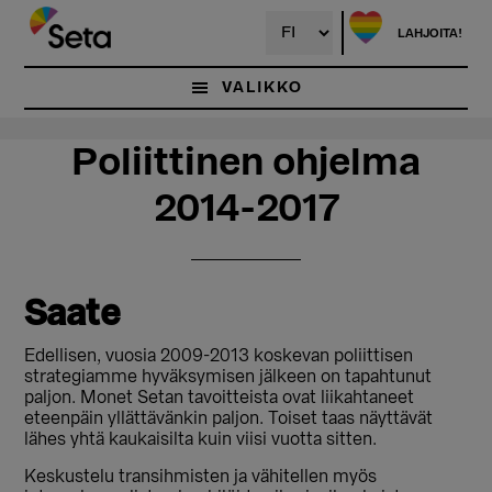
Hyppää
Hyppää
pääsisältöön
ensisijaiseen
LAHJOITA!
sivupalkkiin
VALIKKO
Poliittinen ohjelma
2014-2017
Saate
Edellisen, vuosia 2009-2013 koskevan poliittisen
strategiamme hyväksymisen jälkeen on tapahtunut
paljon. Monet Setan tavoitteista ovat liikahtaneet
eteenpäin yllättävänkin paljon. Toiset taas näyttävät
lähes yhtä kaukaisilta kuin viisi vuotta sitten.
Keskustelu transihmisten ja vähitellen myös