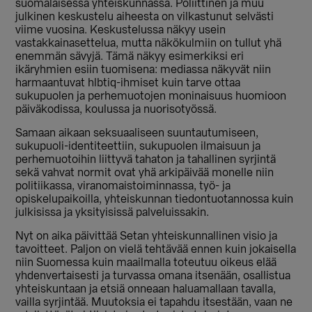
suomalaisessa yhteiskunnassa. Poliittinen ja muu
julkinen keskustelu aiheesta on vilkastunut selvästi
viime vuosina. Keskustelussa näkyy usein
vastakkainasettelua, mutta näkökulmiin on tullut yhä
enemmän sävyjä. Tämä näkyy esimerkiksi eri
ikäryhmien esiin tuomisena: mediassa näkyvät niin
harmaantuvat hlbtiq-ihmiset kuin tarve ottaa
sukupuolen ja perhemuotojen moninaisuus huomioon
päiväkodissa, koulussa ja nuorisotyössä.
Samaan aikaan seksuaaliseen suuntautumiseen,
sukupuoli-identiteettiin, sukupuolen ilmaisuun ja
perhemuotoihin liittyvä tahaton ja tahallinen syrjintä
sekä vahvat normit ovat yhä arkipäivää monelle niin
politiikassa, viranomaistoiminnassa, työ- ja
opiskelupaikoilla, yhteiskunnan tiedontuotannossa kuin
julkisissa ja yksityisissä palveluissakin.
Nyt on aika päivittää Setan yhteiskunnallinen visio ja
tavoitteet. Paljon on vielä tehtävää ennen kuin jokaisella
niin Suomessa kuin maailmalla toteutuu oikeus elää
yhdenvertaisesti ja turvassa omana itsenään, osallistua
yhteiskuntaan ja etsiä onneaan haluamallaan tavalla,
vailla syrjintää. Muutoksia ei tapahdu itsestään, vaan ne