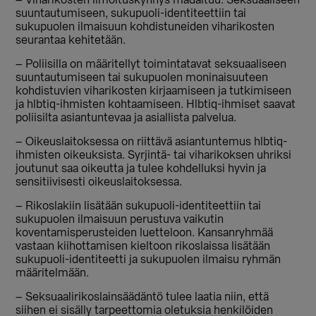
– Viharikosten ilmoituskynnys madaltuu. Seksuaaliseen
suuntautumiseen, sukupuoli-identiteettiin tai
sukupuolen ilmaisuun kohdistuneiden viharikosten
seurantaa kehitetään.
– Poliisilla on määritellyt toimintatavat seksuaaliseen
suuntautumiseen tai sukupuolen moninaisuuteen
kohdistuvien viharikosten kirjaamiseen ja tutkimiseen
ja hlbtiq-ihmisten kohtaamiseen. Hlbtiq-ihmiset saavat
poliisilta asiantuntevaa ja asiallista palvelua.
– Oikeuslaitoksessa on riittävä asiantuntemus hlbtiq-
ihmisten oikeuksista. Syrjintä- tai viharikoksen uhriksi
joutunut saa oikeutta ja tulee kohdelluksi hyvin ja
sensitiivisesti oikeuslaitoksessa.
– Rikoslakiin lisätään sukupuoli-identiteettiin tai
sukupuolen ilmaisuun perustuva vaikutin
koventamisperusteiden luetteloon. Kansanryhmää
vastaan kiihottamisen kieltoon rikoslaissa lisätään
sukupuoli-identiteetti ja sukupuolen ilmaisu ryhmän
määritelmään.
– Seksuaalirikoslainsäädäntö tulee laatia niin, että
siihen ei sisälly tarpeettomia oletuksia henkilöiden