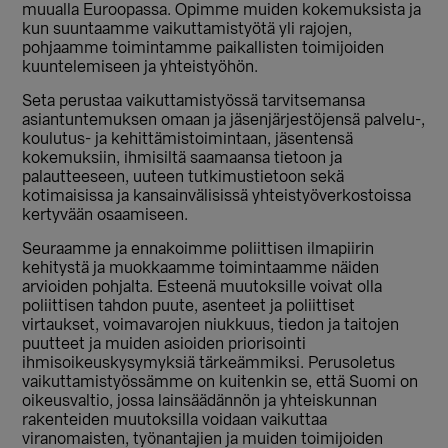
muualla Euroopassa. Opimme muiden kokemuksista ja
kun suuntaamme vaikuttamistyötä yli rajojen,
pohjaamme toimintamme paikallisten toimijoiden
kuuntelemiseen ja yhteistyöhön.
Seta perustaa vaikuttamistyössä tarvitsemansa
asiantuntemuksen omaan ja jäsenjärjestöjensä palvelu-,
koulutus- ja kehittämistoimintaan, jäsentensä
kokemuksiin, ihmisiltä saamaansa tietoon ja
palautteeseen, uuteen tutkimustietoon sekä
kotimaisissa ja kansainvälisissä yhteistyöverkostoissa
kertyvään osaamiseen.
Seuraamme ja ennakoimme poliittisen ilmapiirin
kehitystä ja muokkaamme toimintaamme näiden
arvioiden pohjalta. Esteenä muutoksille voivat olla
poliittisen tahdon puute, asenteet ja poliittiset
virtaukset, voimavarojen niukkuus, tiedon ja taitojen
puutteet ja muiden asioiden priorisointi
ihmisoikeuskysymyksiä tärkeämmiksi. Perusoletus
vaikuttamistyössämme on kuitenkin se, että Suomi on
oikeusvaltio, jossa lainsäädännön ja yhteiskunnan
rakenteiden muutoksilla voidaan vaikuttaa
viranomaisten, työnantajien ja muiden toimijoiden