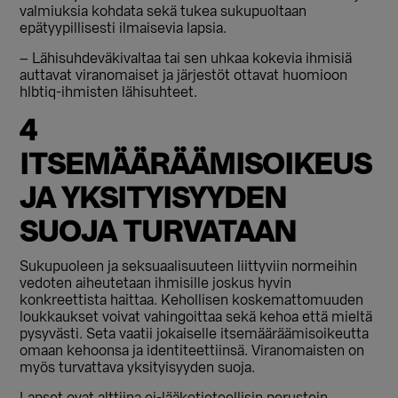
valmiuksia kohdata sekä tukea sukupuoltaan
epätyypillisesti ilmaisevia lapsia.
– Lähisuhdeväkivaltaa tai sen uhkaa kokevia ihmisiä
auttavat viranomaiset ja järjestöt ottavat huomioon
hlbtiq-ihmisten lähisuhteet.
4
ITSEMÄÄRÄÄMISOIKEUS
JA YKSITYISYYDEN
SUOJA TURVATAAN
Sukupuoleen ja seksuaalisuuteen liittyviin normeihin
vedoten aiheutetaan ihmisille joskus hyvin
konkreettista haittaa. Kehollisen koskemattomuuden
loukkaukset voivat vahingoittaa sekä kehoa että mieltä
pysyvästi. Seta vaatii jokaiselle itsemääräämisoikeutta
omaan kehoonsa ja identiteettiinsä. Viranomaisten on
myös turvattava yksityisyyden suoja.