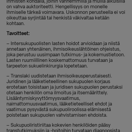
ihmisten kohdalla, joihin vanhemmilla ja muilla aikuisilla
on vahva auktoriteetti. Hengellisyys on monelle
ihmiselle tärkeä voimavara. Uskonnon perusteella ei voi
oikeuttaa syrjintää tai henkistä väkivaltaa ketään
kohtaan.
Tavoitteet:
– Intersukupuolisten lasten hoidot arvioidaan ja niistä
annetaan yhtenäinen, ihmisoikeuslähtöinen ohjeistus,
joka perustuu uusimpaan tutkimus- ja kokemustietoon.
Lasten ruumiillinen koskemattomuus turvataan ja
tarpeeton sukuelinkirurgia lopetetaan.
– Translaki uudistetaan ihmisoikeusperustaisesti.
Juridinen ja lääketieteellinen sukupuolen korjaus
erotetaan toisistaan ja juridisen sukupuolen perustaksi
otetaan henkilön oma ilmoitus ja itsemäärittely.
Lisääntymiskyvyttömyysvaatimus,
naimattomuusvaatimus, lääketieteelliset ehdot ja
vaatimus pysyvästä sukupuoliroolissa elämisestä
poistetaan sukupuolen vahvistamisen ehdoista.
– Sukupuoliristiriitaa kokevien henkilöiden pääsy
transtutkimuksiin ja -hoitoihin turvataan diagnoosista