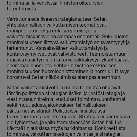
toimintaan ja vahvistaa ihmisten oikeuksien
toteutumista.
Verrattuna edelliseen strategiakauteen Setan
yhteiskunnallisen vaikuttamisen teemat ovat
monipuolistuneet ja erilaisia yhteistyö- ja
vaikuttamiskanavia on aiempaa enemmän. Sukupuolen
moninaisuuteen liittyvä vaikuttamistyö on syventynyt ja
tarkentunut. Kansainvälinen vaikuttamistyö ja
kuntakysymykset ovat vahvistuneet. Teemoista muun
muassa ikääntyminen ja turvapaikkakysymykset saavat
enemmän huomiota. Hlbtiq-ihmisten keskinäisen
moninaisuuden huomioon ottaminen ja normikriittisyys
korostuvat Setan näkökulmissa aiempaa enemmän.
Setan vaikuttamistyötä ja muuta toimintaa ohjaavat
tämän poliittisen strategian lisäksi järjestöstrategia ja
viestintäsuunnitelma, vuotuiset toimintasuunnitelmat
sekä muut edustajakokouksen tai hallituksen
päättämät asiakirjat. Poliittisissa linjauksissa
tukeudumme tähän strategiaan. Strategia ei kuitenkaan
ole tyhjentävä, ja vaikuttamistyössään Setan hallitus
käyttää linjauksissa myös harkintaansa. Konkreettista
toimintaa, vaikuttamiskeinojen valintaa ja strategian