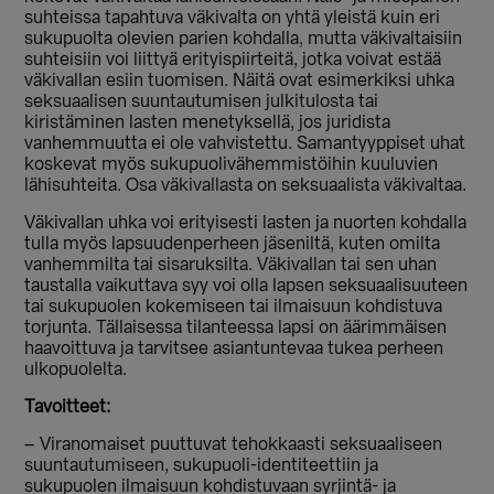
suhteissa tapahtuva väkivalta on yhtä yleistä kuin eri
sukupuolta olevien parien kohdalla, mutta väkivaltaisiin
suhteisiin voi liittyä erityispiirteitä, jotka voivat estää
väkivallan esiin tuomisen. Näitä ovat esimerkiksi uhka
seksuaalisen suuntautumisen julkitulosta tai
kiristäminen lasten menetyksellä, jos juridista
vanhemmuutta ei ole vahvistettu. Samantyyppiset uhat
koskevat myös sukupuolivähemmistöihin kuuluvien
lähisuhteita. Osa väkivallasta on seksuaalista väkivaltaa.
Väkivallan uhka voi erityisesti lasten ja nuorten kohdalla
tulla myös lapsuudenperheen jäseniltä, kuten omilta
vanhemmilta tai sisaruksilta. Väkivallan tai sen uhan
taustalla vaikuttava syy voi olla lapsen seksuaalisuuteen
tai sukupuolen kokemiseen tai ilmaisuun kohdistuva
torjunta. Tällaisessa tilanteessa lapsi on äärimmäisen
haavoittuva ja tarvitsee asiantuntevaa tukea perheen
ulkopuolelta.
Tavoitteet:
– Viranomaiset puuttuvat tehokkaasti seksuaaliseen
suuntautumiseen, sukupuoli-identiteettiin ja
sukupuolen ilmaisuun kohdistuvaan syrjintä- ja