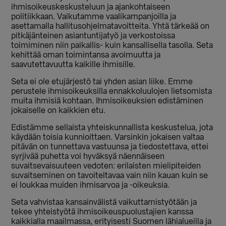
ihmisoikeuskeskusteluun ja ajankohtaiseen
politiikkaan. Vaikutamme vaalikampanjoilla ja
asettamalla hallitusohjelmatavoitteita. Yhtä tärkeää on
pitkäjänteinen asiantuntijatyö ja verkostoissa
toimiminen niin paikallis- kuin kansallisella tasolla. Seta
kehittää oman toimintansa avoimuutta ja
saavutettavuutta kaikille ihmisille.
Seta ei ole etujärjestö tai yhden asian liike. Emme
perustele ihmisoikeuksilla ennakkoluulojen lietsomista
muita ihmisiä kohtaan. Ihmisoikeuksien edistäminen
jokaiselle on kaikkien etu.
Edistämme sellaista yhteiskunnallista keskustelua, jota
käydään toisia kunnioittaen. Varsinkin jokaisen valtaa
pitävän on tunnettava vastuunsa ja tiedostettava, ettei
syrjivää puhetta voi hyväksyä näennäiseen
suvaitsevaisuuteen vedoten: erilaisten mielipiteiden
suvaitseminen on tavoiteltavaa vain niin kauan kuin se
ei loukkaa muiden ihmisarvoa ja -oikeuksia.
Seta vahvistaa kansainvälistä vaikuttamistyötään ja
tekee yhteistyötä ihmisoikeuspuolustajien kanssa
kaikkialla maailmassa, erityisesti Suomen lähialueilla ja