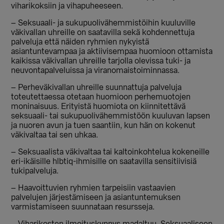
viharikoksiin ja vihapuheeseen.
– Seksuaali- ja sukupuolivähemmistöihin kuuluville
väkivallan uhreille on saatavilla sekä kohdennettuja
palveluja että näiden ryhmien nykyistä
asiantuntevampaa ja aktiivisempaa huomioon ottamista
kaikissa väkivallan uhreille tarjolla olevissa tuki- ja
neuvontapalveluissa ja viranomaistoiminnassa.
– Perheväkivallan uhreille suunnattuja palveluja
toteutettaessa otetaan huomioon perhemuotojen
moninaisuus. Erityistä huomiota on kiinnitettävä
seksuaali- tai sukupuolivähemmistöön kuuluvan lapsen
ja nuoren avun ja tuen saantiin, kun hän on kokenut
väkivaltaa tai sen uhkaa.
– Seksuaalista väkivaltaa tai kaltoinkohtelua kokeneille
eri-ikäisille hlbtiq-ihmisille on saatavilla sensitiivisiä
tukipalveluja.
– Haavoittuvien ryhmien tarpeisiin vastaavien
palvelujen järjestämiseen ja asiantuntemuksen
varmistamiseen suunnataan resursseja.