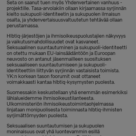
Seta on saanut tuen myös Yhdenvertainen vanhuus -
projektille. Tasa-arvolakiin ollaan kirjaamassa syrjinnän
kielto sukupuoli-identiteetin ja sukupuolen ilmaisun
osalta, ja yhdenvertaisuusvaltuutetun tehtävää ollaan
perustamassa.
Hlbtiq-järjestöjen ja ihmisoikeuspuolustajien näkyvyys
ja vaikutusmahdollisuudet ovat kasvaneet.
Seksuaalinen suuntautuminen ja sukupuoli-identiteetti
on otettu mukaan EU-lainsäädäntöön ja Euroopan
neuvosto on antanut jäsenmailleen suosituksen
seksuaaliseen suuntautumiseen ja sukupuoli-
identiteettiin liittyvän syrjinnän vastaisista toimista.
YK:n korkean tason foorumit ovat ottaneet
voimakkaasti kantaa hlbtiq-kysymysten puolesta.
Suomessakin keskustellaan yhä enemmän esimerkiksi
lähialueidemme ihmisoikeustilanteesta.
Ulkoministeriön ihmisoikeustoimintaohjelmassa
linjataan monipuolisesta toiminnasta hlbtiq-ihmisten
syrjimättömyyden puolesta.
Seksuaalisen suuntautumisen ja sukupuolen
moninaisuus ovat yhä luontevammin esillä