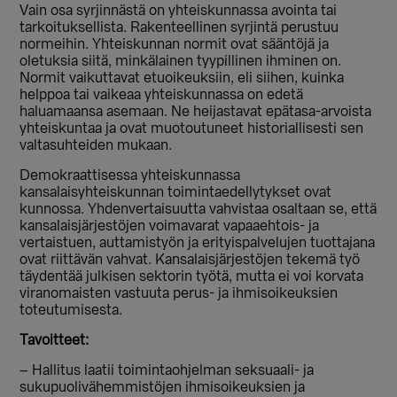
Vain osa syrjinnästä on yhteiskunnassa avointa tai
tarkoituksellista. Rakenteellinen syrjintä perustuu
normeihin. Yhteiskunnan normit ovat sääntöjä ja
oletuksia siitä, minkälainen tyypillinen ihminen on.
Normit vaikuttavat etuoikeuksiin, eli siihen, kuinka
helppoa tai vaikeaa yhteiskunnassa on edetä
haluamaansa asemaan. Ne heijastavat epätasa-arvoista
yhteiskuntaa ja ovat muotoutuneet historiallisesti sen
valtasuhteiden mukaan.
Demokraattisessa yhteiskunnassa
kansalaisyhteiskunnan toimintaedellytykset ovat
kunnossa. Yhdenvertaisuutta vahvistaa osaltaan se, että
kansalaisjärjestöjen voimavarat vapaaehtois- ja
vertaistuen, auttamistyön ja erityispalvelujen tuottajana
ovat riittävän vahvat. Kansalaisjärjestöjen tekemä työ
täydentää julkisen sektorin työtä, mutta ei voi korvata
viranomaisten vastuuta perus- ja ihmisoikeuksien
toteutumisesta.
Tavoitteet:
– Hallitus laatii toimintaohjelman seksuaali- ja
sukupuolivähemmistöjen ihmisoikeuksien ja