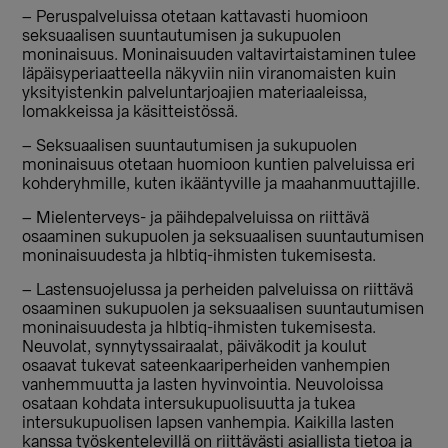
– Peruspalveluissa otetaan kattavasti huomioon
seksuaalisen suuntautumisen ja sukupuolen
moninaisuus. Moninaisuuden valtavirtaistaminen tulee
läpäisyperiaatteella näkyviin niin viranomaisten kuin
yksityistenkin palveluntarjoajien materiaaleissa,
lomakkeissa ja käsitteistössä.
– Seksuaalisen suuntautumisen ja sukupuolen
moninaisuus otetaan huomioon kuntien palveluissa eri
kohderyhmille, kuten ikääntyville ja maahanmuuttajille.
– Mielenterveys- ja päihdepalveluissa on riittävä
osaaminen sukupuolen ja seksuaalisen suuntautumisen
moninaisuudesta ja hlbtiq-ihmisten tukemisesta.
– Lastensuojelussa ja perheiden palveluissa on riittävä
osaaminen sukupuolen ja seksuaalisen suuntautumisen
moninaisuudesta ja hlbtiq-ihmisten tukemisesta.
Neuvolat, synnytyssairaalat, päiväkodit ja koulut
osaavat tukevat sateenkaariperheiden vanhempien
vanhemmuutta ja lasten hyvinvointia. Neuvoloissa
osataan kohdata intersukupuolisuutta ja tukea
intersukupuolisen lapsen vanhempia. Kaikilla lasten
kanssa työskentelevillä on riittävästi asiallista tietoa ja