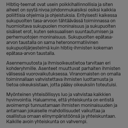
Hlbtiq-teemat ovat usein poikkihallinnollisia ja siten
aiheet on syytä nivoa johdonmukaisiksi osiksi kaikkia
poliittisia ohjelmia ja ohjeistuksia. Erityisesti kaikessa
sukupuolten tasa-arvoon tähtäävässä toiminnassa on
huomioitava sukupuolen moninaisuus ja sukupuolten
sisäiset erot, kuten seksuaalisen suuntautumisen ja
perhemuotojen moninaisuus. Sukupuolten epätasa-
arvon taustalla on sama heteronormatiivinen
sukupuolijärjestelmä kuin hlbtiq-ihmisten kokeman
epätasa-arvon taustalla.
Asennemuutosta ja ihmisoikeustietoa tarvitaan eri
kohderyhmille. Asenteet muuttuvat parhaiten ihmisten
välisessä vuorovaikutuksessa. Viranomaisten on omalla
toiminnallaan vahvistettava ihmisten luottamusta ja
tietoa oikeuksistaan, jotta pääsy oikeuksiin toteutuisi.
Myönteinen yhteisöllisyys luo ja vahvistaa kaikkien
hyvinvointia. Haluamme, että yhteiskunta on entistä
avoimempi tunnustamaan ihmisten moninaisuuden ja
antamaan jokaiselle mahdollisuudet vaikuttaa ja
osallistua omaan elinympäristöönsä ja yhteiskuntaan.
Kaikille avoin yhteiskunta on vahvempi.