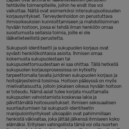
Lapset ovat alttiina ei-lääketieteellisin perustein
tehtäville toimenpiteille, joihin he eivät itse voi
vaikuttaa. Näitä ovat esimerkiksi intersukupuolisuuden
korjausyritykset. Terveydenhoidon on perustuttava
ihmisoikeuksien kunnioittamiseen ja mahdollisimman
hyvään hoitoon, jossa ei tehdä ilman henkilön omaa
suostumusta sellaisia toimia, joille ei ole
lääketieteellistä perustetta.
Sukupuoli-identiteetti ja sukupuolen korjaus ovat
syvästi henkilökohtaisia asioita. Ihmisen omaa
kokemusta sukupuolestaan tai
sukupuolettomuudestaan ei saa ohittaa. Tällä hetkellä
sukupuolen korjausprosessissa on kytketty
tarpeettomalla tavalla juridinen sukupuolen korjaus ja
hoitojärjestelmä toisiinsa. Hoitoon pääsyssä on myös
mielivaltaisuutta, jolloin jokaisen oikeus hyvään hoitoon
ei toteudu. Nämä asiat tulee korjata muuttamalla
sukupuolen vahvistamista koskevaa lakia ja
päivittämällä hoitosuositukset. Ihmisen seksuaalisen
suuntautumisen tai sukupuoli-identiteetin
manipulointiyritykset ulkoapäin ovat pahimmillaan
henkistä väkivaltaa, joka jättää jälkensä ihmiseen koko
elämäksi. Erityisen vahingollista tämä voi olla nuorten