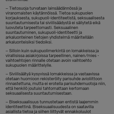
– Tietosuoja turvataan lainsäädännössä ja
viranomaisten käytännöissä. Tietoa sukupuolen
korjauksesta, sukupuoli-identiteetistä, seksuaalisesta
suuntautumisesta tai siviilisäädystä ei säilytetä eikä
luovuteta tarpeettomasti. Seksuaalinen
suuntautuminen, sukupuoli-identiteetti ja
arkaluonteinen tietojen yhdistelmä määritellään
arkaluonteisiksi tiedoiksi.
– Silloin kuin sukupuolimerkintä on lomakkeissa ja
virallisissa asiakirjoissa tarpeellinen, nainen/mies -
vaihtoehtojen rinnalle otetaan avoin vaihtoehto
sukupuolen määrittelylle.
– Siviilisäätyä kysyvissä lomakkeissa ja vastaavissa
otetaan huomioon rekisteröity parisuhde avioliittoon
rinnastettuna, mutta ei erotella parisuhdemuotoja niin,
että henkilö joutuisi tahtomattaan kertomaan
seksuaalisesta suuntautumisestaan.
– Biseksuaalisuus tunnustetaan entistä laajemmin
identiteettinä. Biseksuaalisuudesta on saatavilla
asiallista tietoa ja siihen liittyvät ennakkoluulot