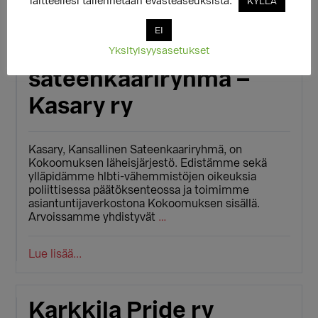
laitteellesi tallennetaan evästeaseuksista.
KYLLÄ
EI
Kansallinen
Yksityisyysasetukset
sateenkaariryhmä –
Kasary ry
Kasary, Kansallinen Sateenkaariryhmä, on
Kokoomuksen läheisjärjestö. Edistämme sekä
ylläpidämme hlbti-vähemmistöjen oikeuksia
poliittisessa päätöksenteossa ja toimimme
asiantuntijaverkostona Kokoomuksen sisällä.
Arvoissamme yhdistyvät
…
Lue lisää...
Karkkila Pride ry