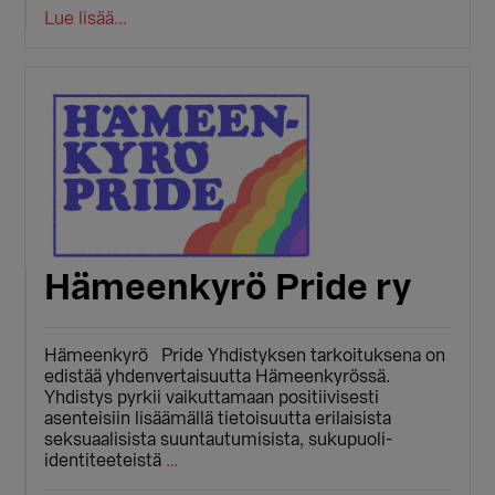
Lue lisää...
Hämeenkyrö Pride ry
Hämeenkyrö Pride Yhdistyksen tarkoituksena on
edistää yhdenvertaisuutta Hämeenkyrössä.
Yhdistys pyrkii vaikuttamaan positiivisesti
asenteisiin lisäämällä tietoisuutta erilaisista
seksuaalisista suuntautumisista, sukupuoli-
identiteeteistä
…