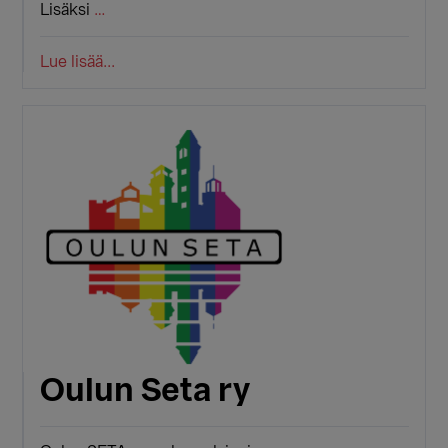
Lisäksi
…
Lue lisää...
Oulun Seta ry