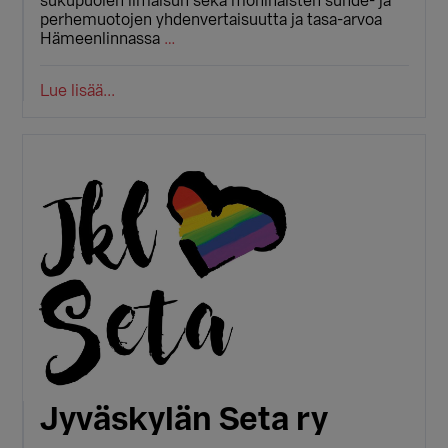
sukupuolen ilmaisun sekä moninaisten suhde- ja
perhemuotojen yhdenvertaisuutta ja tasa-arvoa
Hämeenlinnassa
…
Lue lisää...
Jyväskylän Seta ry