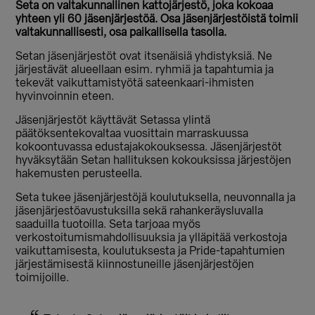
Seta on valtakunnallinen kattojärjestö, joka kokoaa
yhteen yli 60 jäsenjärjestöä. Osa jäsenjärjestöistä toimii
valtakunnallisesti, osa paikallisella tasolla.
Setan jäsenjärjestöt ovat itsenäisiä yhdistyksiä. Ne
järjestävät alueellaan esim. ryhmiä ja tapahtumia ja
tekevät vaikuttamistyötä sateenkaari-ihmisten
hyvinvoinnin eteen.
Jäsenjärjestöt käyttävät Setassa ylintä
päätöksentekovaltaa vuosittain marraskuussa
kokoontuvassa edustajakokouksessa. Jäsenjärjestöt
hyväksytään Setan hallituksen kokouksissa järjestöjen
hakemusten perusteella.
Seta tukee jäsenjärjestöjä koulutuksella, neuvonnalla ja
jäsenjärjestöavustuksilla sekä rahankeräysluvalla
saaduilla tuotoilla. Seta tarjoaa myös
verkostoitumismahdollisuuksia ja ylläpitää verkostoja
vaikuttamisesta, koulutuksesta ja Pride-tapahtumien
järjestämisestä kiinnostuneille jäsenjärjestöjen
toimijoille.