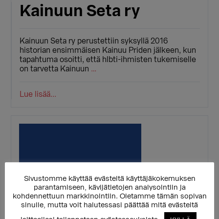
Kainuun Seta ry
Kainuun Seta ry perustettiin syksyllä 2016
historian ensimmäisen Kainuu Priden jälkeen, kun
tapahtuma osoitti, että hlbti-ihmisten tukemiselle
on tarvetta Kainuun
…
Lue lisää...
Sivustomme käyttää evästeitä käyttäjäkokemuksen
parantamiseen, kävijätietojen analysointiin ja
kohdennettuun markkinointiin. Oletamme tämän sopivan
sinulle, mutta voit halutessasi päättää mitä evästeitä