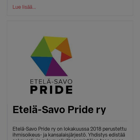
Lue lisää...
Etelä-Savo Pride ry
Etelä-Savo Pride ry on lokakuussa 2018 perustettu
ihmisoikeus- ja kansalaisjärjestö. Yhdistys edistää