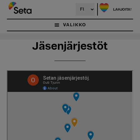
Hyppää
Hyppää
pääsisältöön
ensisijaiseen
LAHJOITA!
sivupalkkiin
VALIKKO
Jäsenjärjestöt