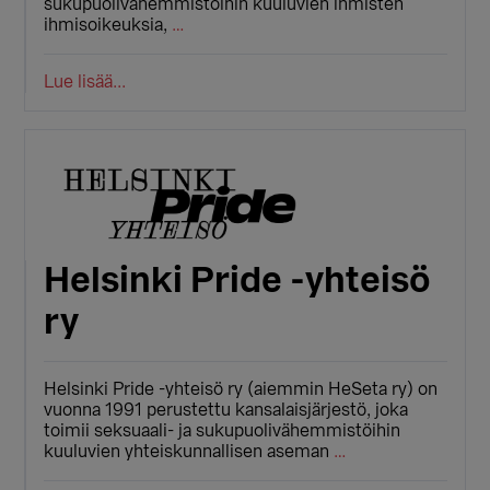
sukupuolivähemmistöihin kuuluvien ihmisten
ihmisoikeuksia,
…
Lue lisää...
Helsinki Pride -yhteisö
ry
Helsinki Pride -yhteisö ry (aiemmin HeSeta ry) on
vuonna 1991 perustettu kansalaisjärjestö, joka
toimii seksuaali- ja sukupuolivähemmistöihin
kuuluvien yhteiskunnallisen aseman
…