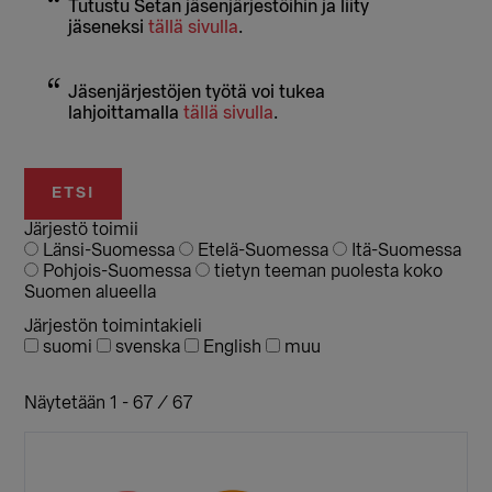
Tutustu Setan jäsenjärjestöihin ja liity
jäseneksi
tällä sivulla
.
Jäsenjärjestöjen työtä voi tukea
lahjoittamalla
tällä sivulla
.
Järjestö toimii
Länsi-Suomessa
Etelä-Suomessa
Itä-Suomessa
Pohjois-Suomessa
tietyn teeman puolesta koko
Suomen alueella
Järjestön toimintakieli
suomi
svenska
English
muu
Näytetään 1 - 67 / 67