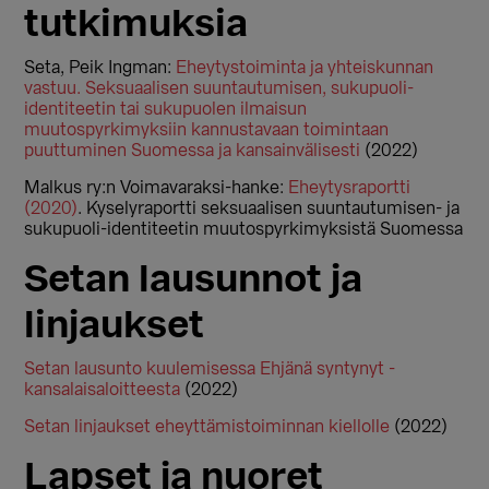
tutkimuksia
Seta, Peik Ingman:
Eheytystoiminta ja yhteiskunnan
vastuu. Seksuaalisen suuntautumisen, sukupuoli-
identiteetin tai sukupuolen ilmaisun
muutospyrkimyksiin kannustavaan toimintaan
puuttuminen Suomessa ja kansainvälisesti
(2022)
Malkus ry:n Voimavaraksi-hanke:
Eheytysraportti
(2020)
. Kyselyraportti seksuaalisen suuntautumisen- ja
sukupuoli-identiteetin muutospyrkimyksistä Suomessa
Setan lausunnot ja
linjaukset
Setan lausunto kuulemisessa Ehjänä syntynyt -
kansalaisaloitteesta
(2022)
Setan linjaukset eheyttämistoiminnan kiellolle
(2022)
Lapset ja nuoret