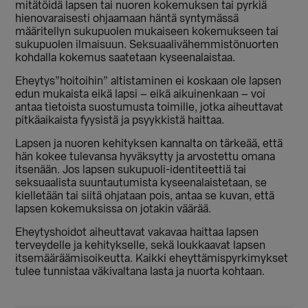
mitätöidä lapsen tai nuoren kokemuksen tai pyrkiä
hienovaraisesti ohjaamaan häntä syntymässä
määritellyn sukupuolen mukaiseen kokemukseen tai
sukupuolen ilmaisuun. Seksuaalivähemmistönuorten
kohdalla kokemus saatetaan kyseenalaistaa.
Eheytys”hoitoihin” altistaminen ei koskaan ole lapsen
edun mukaista eikä lapsi – eikä aikuinenkaan – voi
antaa tietoista suostumusta toimille, jotka aiheuttavat
pitkäaikaista fyysistä ja psyykkistä haittaa.
Lapsen ja nuoren kehityksen kannalta on tärkeää, että
hän kokee tulevansa hyväksytty ja arvostettu omana
itsenään. Jos lapsen sukupuoli-identiteettiä tai
seksuaalista suuntautumista kyseenalaistetaan, se
kielletään tai siitä ohjataan pois, antaa se kuvan, että
lapsen kokemuksissa on jotakin väärää.
Eheytyshoidot aiheuttavat vakavaa haittaa lapsen
terveydelle ja kehitykselle, sekä loukkaavat lapsen
itsemääräämisoikeutta. Kaikki eheyttämispyrkimykset
tulee tunnistaa väkivaltana lasta ja nuorta kohtaan.