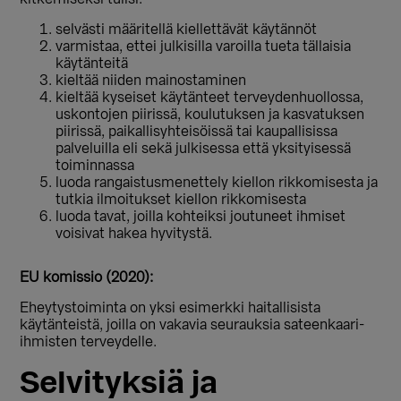
selvästi määritellä kiellettävät käytännöt
varmistaa, ettei julkisilla varoilla tueta tällaisia
käytänteitä
kieltää niiden mainostaminen
kieltää kyseiset käytänteet terveydenhuollossa,
uskontojen piirissä, koulutuksen ja kasvatuksen
piirissä, paikallisyhteisöissä tai kaupallisissa
palveluilla eli sekä julkisessa että yksityisessä
toiminnassa
luoda rangaistusmenettely kiellon rikkomisesta ja
tutkia ilmoitukset kiellon rikkomisesta
luoda tavat, joilla kohteiksi joutuneet ihmiset
voisivat hakea hyvitystä.
EU komissio (2020):
Eheytystoiminta on yksi esimerkki haitallisista
käytänteistä, joilla on vakavia seurauksia sateenkaari-
ihmisten terveydelle.
Selvityksiä ja