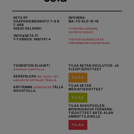
SETA RY
AVOINNA:
HAAPANIEMENKATU 7–9 B
MA–TO KLO 10–15
7. KRS
00530 HELSINKI
TYÖNTEKIJÖIDEN
YHTEYSTIEDOT
INFO@SETA.FI
Y-TUNNUS: 0661747-4
TIETOSUOJASELOSTE
(INFORMOINTIASIAKIRJA)
TOIMISTON SIJAINTI
TILAA SETAN KOULUTUS- JA
.
YLEISTIEDOTTEET
GOOGLE-KARTALLA
KERÄYSLUPA
.
RA/2022/107
TILAA
.
LAHJOITA SETALLE TÄÄLLÄ
TILAA SETAN
KÄYTÄMME
TÄLLÄ
EVÄSTEITÄ
MEDIATIEDOTTEET
SIVUSTOLLA.
TILAA
TILAA SUKUPUOLEN
MONINAISUUS TÄÄNÄÄN -
TIEDOTTEET SOTE-ALAN
AMMATTILAISILLE
TILAA