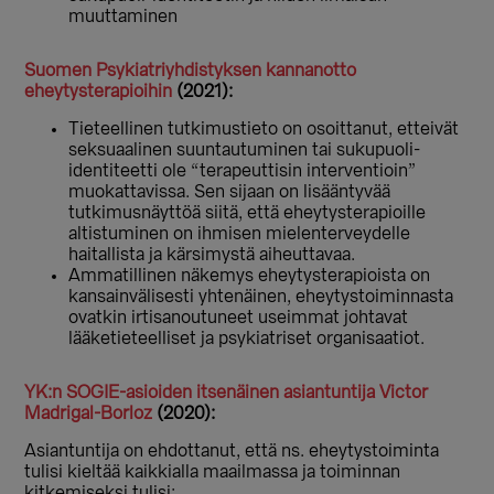
muuttaminen
Suomen Psykiatriyhdistyksen kannanotto
eheytysterapioihin
(2021):
Tieteellinen tutkimustieto on osoittanut, etteivät
seksuaalinen suuntautuminen tai sukupuoli-
identiteetti ole “terapeuttisin interventioin”
muokattavissa. Sen sijaan on lisääntyvää
tutkimusnäyttöä siitä, että eheytysterapioille
altistuminen on ihmisen mielenterveydelle
haitallista ja kärsimystä aiheuttavaa.
Ammatillinen näkemys eheytysterapioista on
kansainvälisesti yhtenäinen, eheytystoiminnasta
ovatkin irtisanoutuneet useimmat johtavat
lääketieteelliset ja psykiatriset organisaatiot.
YK:n SOGIE-asioiden itsenäinen asiantuntija Victor
Madrigal-Borloz
(2020):
Asiantuntija on ehdottanut, että ns. eheytystoiminta
tulisi kieltää kaikkialla maailmassa ja toiminnan
kitkemiseksi tulisi: