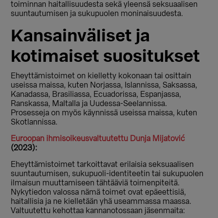
toiminnan haitallisuudesta sekä yleensä seksuaalisen
suuntautumisen ja sukupuolen moninaisuudesta.
Kansainväliset ja
kotimaiset suositukset
Eheyttämistoimet on kielletty kokonaan tai osittain
useissa maissa, kuten Norjassa, Islannissa,
Saksassa,
Kanadassa,
Brasiliassa,
Ecuadorissa,
Espanjassa,
Ranskassa,
Maltalla ja
Uudessa-Seelannissa.
Prosesseja on myös käynnissä useissa maissa, kuten
Skotlannissa.
Euroopan ihmisoikeusvaltuutettu Dunja Mijatović
(2023):
Eheyttämistoimet tarkoittavat erilaisia seksuaalisen
suuntautumisen, sukupuoli-identiteetin tai sukupuolen
ilmaisun muuttamiseen tähtääviä toimenpiteitä.
Nykytiedon valossa nämä toimet ovat epäeettisiä,
haitallisia ja ne kielletään yhä useammassa maassa.
Valtuutettu kehottaa kannanotossaan jäsenmaita: