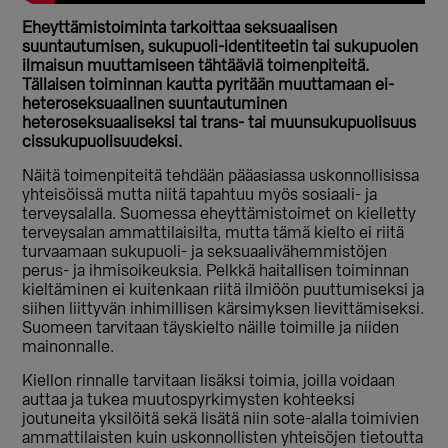
Eheyttämistoiminta tarkoittaa seksuaalisen
suuntautumisen, sukupuoli-identiteetin tai sukupuolen
ilmaisun muuttamiseen tähtääviä toimenpiteitä.
Tällaisen toiminnan kautta pyritään muuttamaan ei-
heteroseksuaalinen suuntautuminen
heteroseksuaaliseksi tai trans- tai muunsukupuolisuus
cissukupuolisuudeksi.
Näitä toimenpiteitä tehdään pääasiassa uskonnollisissa
yhteisöissä mutta niitä tapahtuu myös sosiaali- ja
terveysalalla. Suomessa eheyttämistoimet on kielletty
terveysalan ammattilaisilta, mutta tämä kielto ei riitä
turvaamaan sukupuoli- ja seksuaalivähemmistöjen
perus- ja ihmisoikeuksia.
Pelkkä haitallisen toiminnan
kieltäminen ei kuitenkaan riitä ilmiöön puuttumiseksi ja
siihen liittyvän inhimillisen kärsimyksen lievittämiseksi.
Suomeen tarvitaan täyskielto näille toimille ja niiden
mainonnalle.
Kiellon rinnalle tarvitaan lisäksi toimia, joilla voidaan
auttaa ja tukea muutospyrkimysten kohteeksi
joutuneita yksilöitä sekä lisätä niin sote-alalla toimivien
ammattilaisten kuin uskonnollisten yhteisöjen tietoutta