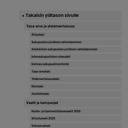
Ensisijainen
Takaisin ylätason sivulle
◄
sivupalkki
Tasa-arvo ja yhdenvertaisuus
Äitiyslaki
Sukupuolen juridinen vahvistaminen
Alaikäisten sukupuolen juridinen vahvistaminen
Intersukupuolisten oikeudet
Kolmas sukupuolimerkintä
Tasa-arvolaki
Yhdenvertaisuuslaki
Nimilaki
Avioliittolaki
Vaalit ja kampanjat
Kunta- ja hyvinvointialuevaalit 2025
Sitoutuneet 2025
Vetoomukset