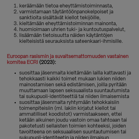
keräämään tietoa eheyttämistoiminnasta,
varmistamaan täytäntöönpanokelpoiset ja
sanktioita sisältävät kiellot tekijöille,
kieltämään eheyttämistoiminnan mainonta,
huomioimaan uhrien tuki- ja kuntoutuspalvelut,
lisäämään tietoisuutta näiden käytäntöjen
kielteisistä seurauksista sateenkaari-ihmisille.
Euroopan rasismin ja suvaitsemattomuuden vastainen
komitea ECRI
(2023):
suosittaa jäsenmaita kieltämään lailla kattavasti ja
tehokkaasti kaikki toimet mukaan lukien niiden
mainostamisen sekä edistämisen, joilla pyritään
muuttamaan lapsen seksuaalista suuntautumista
tai sukupuoli-identiteettiä tai niiden ilmaisemista
suosittaa jäsenmaita ryhtymään tehokkaisiin
toimenpiteisiin (ml. lakiin kirjatut kiellot tai
ammatilliset koodistot) varmistaakseen, ettei
ketään aikuinen joudu vastoin omaa tahtoaan tai
pakotetusti sellaisten toimien kohteeksi, joiden
tavoitteena on seksuaalisen suuntautumisen tai
sukupuoli-identiteetin ja niiden ilmaisun