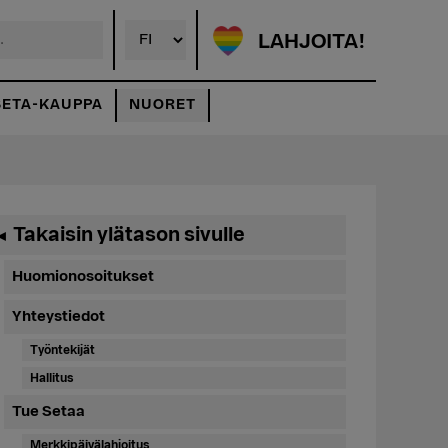
LAHJOITA!
SETA-KAUPPA
NUORET
Ensisijainen
Takaisin ylätason sivulle
◄
sivupalkki
Huomionosoitukset
Yhteystiedot
Työntekijät
Hallitus
Tue Setaa
Merkkipäivälahjoitus