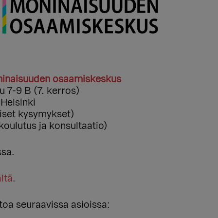
inaisuuden osaamiskeskus
7-9 B (7. kerros)
Helsinki
eiset kysymykset)
koulutus ja konsultaatio)
ssa.
ltä
.
etoa seuraavissa asioissa: