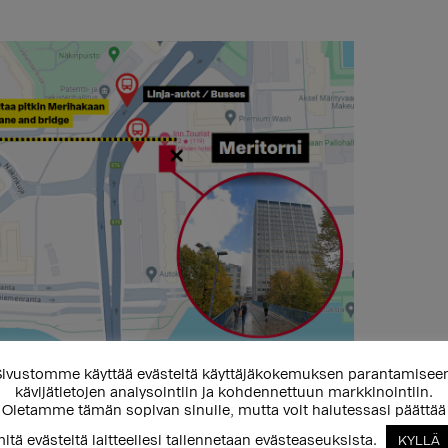
ivustomme käyttää evästeitä käyttäjäkokemuksen parantamisee
sä Merihaassa. Osoite on
kävijätietojen analysointiin ja kohdennettuun markkinointiin.
kennuksen nimi on Meritorni, joka
Oletamme tämän sopivan sinulle, mutta voit halutessasi päättää
itä evästeitä laitteellesi tallennetaan evästeaseuksista.
KYLLÄ