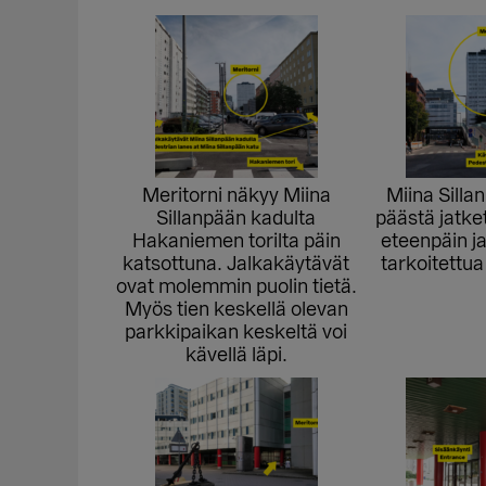
Meritorni näkyy Miina
Miina Sill
Sillanpään kadulta
päästä jatk
Hakaniemen torilta päin
eteenpäin ja
katsottuna. Jalkakäytävät
tarkoitettua 
ovat molemmin puolin tietä.
Myös tien keskellä olevan
parkkipaikan keskeltä voi
kävellä läpi.