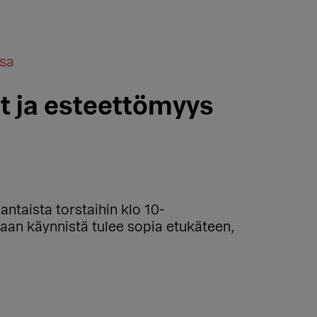
ssa
t ja esteettömyys
ntaista torstaihin klo 10-
 vaan käynnistä tulee sopia etukäteen,