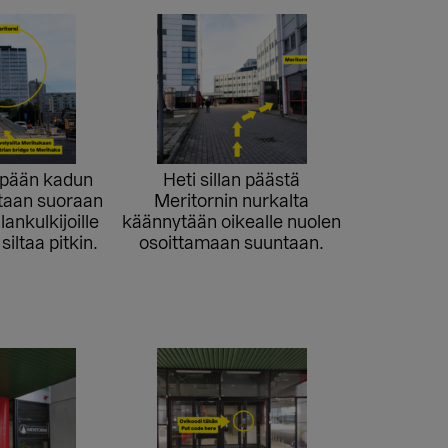
anpään kadun
Heti sillan päästä
etaan suoraan
Meritornin nurkalta
lankulkijoille
käännytään oikealle nuolen
siltaa pitkin.
osoittamaan suuntaan.