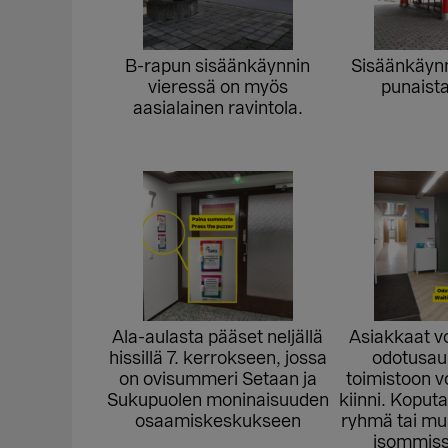
B-rapun sisäänkäynnin
Sisäänkäynn
vieressä on myös
punaista
aasialainen ravintola.
Ala-aulasta pääset neljällä
Asiakkaat v
hissillä 7. kerrokseen, jossa
odotusau
on ovisummeri Setaan ja
toimistoon vo
Sukupuolen moninaisuuden
kiinni. Koputa
osaamiskeskukseen
ryhmä tai m
isommissa