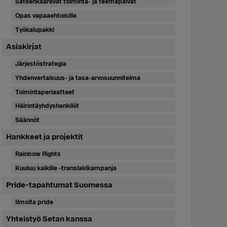
Sateenkaarevat toiminta- ja teemapäivät
Opas vapaaehtoisille
Työkalupakki
Asiakirjat
Järjestöstrategia
Yhdenvertaisuus- ja tasa-arvosuunnitelma
Toimintaperiaatteet
Häirintäyhdyshenkilöt
Säännöt
Hankkeet ja projektit
Rainbow Rights
Kuuluu kaikille -translakikampanja
Pride-tapahtumat Suomessa
Ilmoita pride
Yhteistyö Setan kanssa