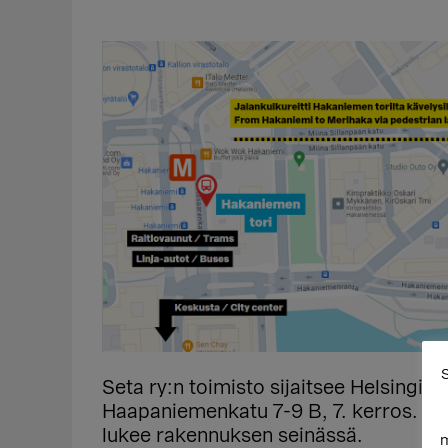
S
Seta ry:n toimisto sijaitsee Helsingis
Haapaniemenkatu 7-9 B, 7. kerros. Ra
lukee rakennuksen seinässä.
m