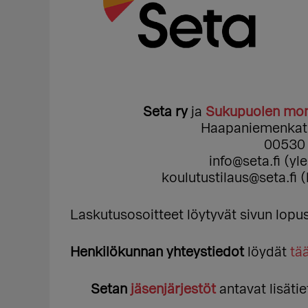
Seta ry
ja
Sukupuolen mon
Haapaniemenkatu 
00530 
info@seta.fi (yl
koulutustilaus@seta.fi (
Laskutusosoitteet löytyvät sivun lopu
Henkilökunnan yhteystiedot
löydät
tää
Setan
jäsenjärjestöt
antavat lisäti