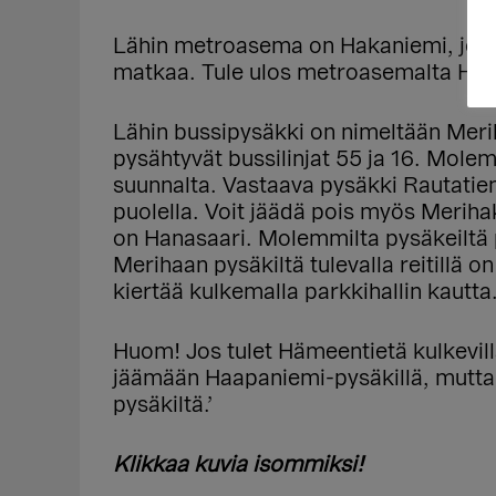
Lähin metroasema on Hakaniemi, jost
matkaa. Tule ulos metroasemalta Hak
Lähin bussipysäkki on nimeltään Merih
pysähtyvät bussilinjat 55 ja 16. Molem
suunnalta. Vastaava pysäkki Rautatient
puolella. Voit jäädä pois myös Meriha
on Hanasaari. Molemmilta pysäkeiltä
Merihaan pysäkiltä tulevalla reitillä o
kiertää kulkemalla parkkihallin kautta
Huom! Jos tulet Hämeentietä kulkevill
jäämään Haapaniemi-pysäkillä, mutta 
pysäkiltä.’
Klikkaa kuvia isommiksi!