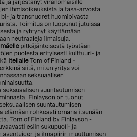
ja järjestänyt viranomaisille
n ihmisoikeuksista ja tasa-arvosta.
bi- ja transnuoret huomioivasta
urista. Toimitus on luopunut jutuissa
ksesta ja ryhtynyt käyttämään
aan neutraaleja ilmaisuja.
nmäelle
pitkäjänteisestä työstään
en puolesta erityisesti kulttuuri- ja
ekä
Itellalle
Tom of Finland -
kkinä siitä, miten yritys voi
innassaan seksuaalisen
ninaisuutta.
a seksuaalisen suuntautumisen
iminnasta. Finlayson on tuonut
n seksuaalisen suuntautumisen
ia elämään rohkeasti omana itsenään
tta. Tom of Finland by Finlayson -
uvaavasti esiin sukupuoli- ja
 asenteiden ja ilmapiirin muuttumisen