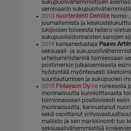
sukupuolivähemmistöjen asemasta 
seminaarin sukupuolivähemmistöje
2013
nuortenlehti Demille
homo-, 
journalismista ja keskustelukulttu
lukijoiden toiveesta hetero-oletu
sukupuolisidonnaisten sanojen sij
2014
kansanedustaja
Paavo Arhi
seksuaali- ja sukupuolivähemmistöj
urheiluministerinä toimiessaan s
postimerkin julkaisemisesta esimer
hyödyntää myönteisesti liiketoim
suuntautumisen ja sukupuolen mo
2015
Finlayson Oy
:lle
rohkeasta j
moninaisuutta kunnioittavasta to
toiminnassaan positiivisesti esii
moninaisuutta, kannustanut nuor
sekä osoittanut yritysvastuullisuu
mallisto ja sen markkinointi tuo k
seksuaalivähemmistöjä koskevien