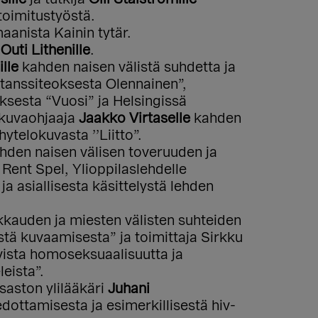
toimitustyöstä.
anista Kainin tytär.
a
Outi Lithenille
.
ille
kahden naisen välistä suhdetta ja
tanssiteoksesta Olennainen”,
ksesta “Vuosi” ja Helsingissä
lokuvaohjaaja
Jaakko Virtaselle
kahden
ytelokuvasta ’’Liitto”.
hden naisen välisen toveruuden ja
Rent Spel, Ylioppilaslehdelle
 asiallisesta käsittelystä lehden
kauden ja miesten välisten suhteiden
ä kuvaamisesta” ja toimittaja Sirkku
vista homoseksuaalisuutta ja
leista”.
saston ylilääkäri
Juhani
edottamisesta ja esimerkillisestä hiv-