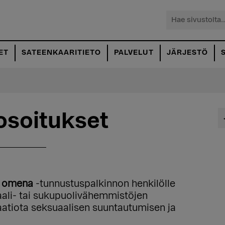
Hae
sivustolta...
ET
SATEENKAARITIETO
PALVELUT
JÄRJESTÖ
soitukset
n omena
-tunnustuspalkinnon henkilölle
uaali- tai sukupuolivähemmistöjen
maatiota seksuaalisen suuntautumisen ja