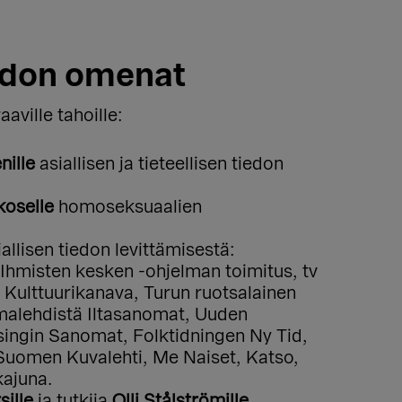
iedon omenat
aville tahoille:
nille
asiallisen ja tieteellisen tiedon
koselle
homoseksuaalien
allisen tiedon levittämisestä:
 Ihmisten kesken -ohjelman toimitus, tv
:n Kulttuurikanava, Turun ruotsalainen
nomalehdistä Iltasanomat, Uuden
lsingin Sanomat, Folktidningen Ny Tid,
Suomen Kuvalehti, Me Naiset, Katso,
kajuna.
sille
ja tutkija
Olli Stålströmille