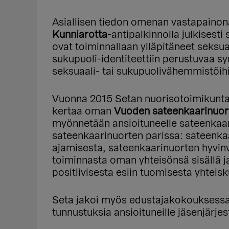
Asiallisen tiedon omenan vastapainona
Kunniarotta
-antipalkinnolla julkisesti 
ovat toiminnallaan ylläpitäneet seksu
sukupuoli-identiteettiin perustuvaa sy
seksuaali- tai sukupuolivähemmistöih
Vuonna 2015 Setan nuorisotoimikunta
kertaa oman
Vuoden sateenkaarinuor
myönnetään ansioituneelle sateenkaari
sateenkaarinuorten parissa: sateenkaa
ajamisesta, sateenkaarinuorten hyvinv
toiminnasta oman yhteisönsä sisällä j
positiivisesta esiin tuomisesta yhteis
Seta jakoi myös edustajakokouksess
tunnustuksia ansioituneille jäsenjärjest