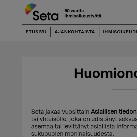
Hyppää
Hyppää
pääsisältöön
ensisijaiseen
50 vuotta
ihmisoikeustyötä
sivupalkkiin
ETUSIVU
AJANKOHTAISTA
IHMISOIKEUD
Huomiono
Seta jakaa vuosittain
Asiallisen tiedo
tai yhteisölle, joka on edistänyt seks
asemaa tai levittänyt asiallista infor
sukupuolen moninaisuudesta.