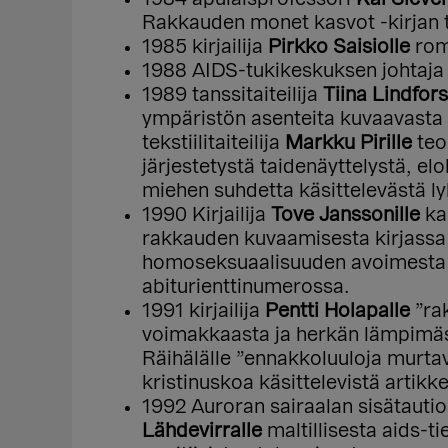
Rakkauden monet kasvot -kirjan 
1985 kirjailija
Pirkko Saisiolle
roma
1988 AIDS-tukikeskuksen johtaj
1989 tanssitaiteilija
Tiina Lindfors
ympäristön asenteita kuvaavasta 
tekstiilitaiteilija
Markku Pirille
teo
järjestetystä taidenäyttelystä, e
miehen suhdetta käsittelevästä lyh
1990 Kirjailija
Tove Janssonille
ka
rakkauden kuvaamisesta kirjassa 
homoseksuaalisuuden avoimesta ja
abiturienttinumerossa.
1991 kirjailija
Pentti Holapalle
”rak
voimakkaasta ja herkän lämpimäst
Räihälälle ”ennakkoluuloja murta
kristinuskoa käsittelevistä artikke
1992 Auroran sairaalan sisätautio
Lähdevirralle
maltillisesta aids-ti