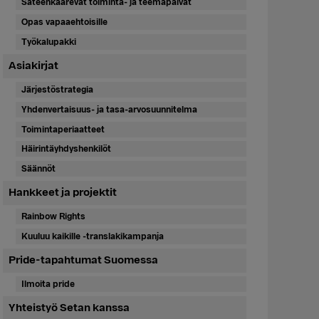
Sateenkaarevat toiminta- ja teemapäivät
Opas vapaaehtoisille
Työkalupakki
Asiakirjat
Järjestöstrategia
Yhdenvertaisuus- ja tasa-arvosuunnitelma
Toimintaperiaatteet
Häirintäyhdyshenkilöt
Säännöt
Hankkeet ja projektit
Rainbow Rights
Kuuluu kaikille -translakikampanja
Pride-tapahtumat Suomessa
Ilmoita pride
Yhteistyö Setan kanssa