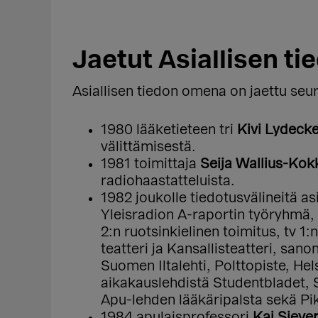
Jaetut Asiallisen t
Asiallisen tiedon omena on jaettu seura
1980 lääketieteen tri
Kivi Lydecke
välittämisestä.
1981 toimittaja
Seija Wallius-Kok
radiohaastatteluista.
1982 joukolle tiedotusvälineitä asi
Yleisradion A-raportin työryhmä,
2:n ruotsinkielinen toimitus, tv 1
teatteri ja Kansallisteatteri, sa
Suomen Iltalehti, Polttopiste, He
aikakauslehdistä Studentbladet, 
Apu-lehden lääkäripalsta sekä Pi
1984 apulaisprofessori
Kai Siever