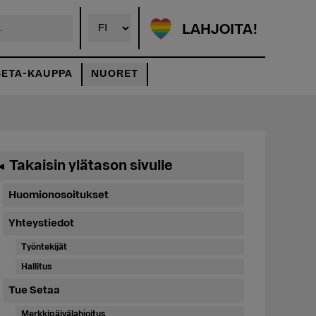
LAHJOITA!
SETA-KAUPPA
NUORET
Ensisijainen
Takaisin ylätason sivulle
◄
sivupalkki
Huomionosoitukset
Yhteystiedot
Työntekijät
Hallitus
Tue Setaa
Merkkipäivälahjoitus