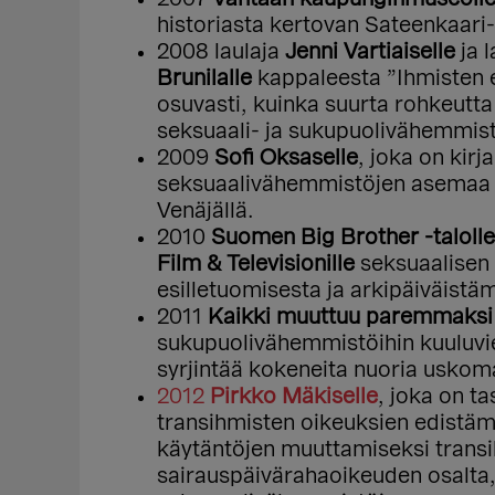
historiasta kertovan Sateenkaari
2008 laulaja
Jenni Vartiaiselle
ja l
Brunilalle
kappaleesta ”Ihmisten 
osuvasti, kuinka suurta rohkeutta
seksuaali- ja sukupuolivähemmist
2009
Sofi Oksaselle
, joka on kirj
seksuaalivähemmistöjen asemaa Su
Venäjällä.
2010
Suomen Big Brother -taloll
Film & Televisionille
seksuaalisen
esilletuomisesta ja arkipäiväistä
2011
Kaikki muuttuu paremmaksi
sukupuolivähemmistöihin kuuluvie
syrjintää kokeneita nuoria uskom
2012
Pirkko Mäkiselle
, joka on t
transihmisten oikeuksien edistäm
käytäntöjen muuttamiseksi trans
sairauspäivärahaoikeuden osalta, 