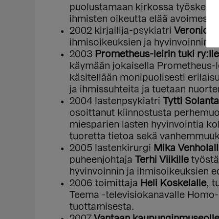
puolustamaan kirkossa työskente
ihmisten oikeutta elää avoimesti 
2002 kirjailija-psykiatri
Veronica 
ihmisoikeuksien ja hyvinvoinnin 
2003
Prometheus-leirin tuki ry:lle
käymään jokaisella Prometheus-lei
käsitellään monipuolisesti erilai
ja ihmissuhteita ja tuetaan nuor
2004 lastenpsykiatri
Tytti Solant
osoittanut kiinnostusta perhemuo
miesparien lasten hyvinvointia koh
tuoretta tietoa sekä vanhemmuuks
2005 lastenkirurgi
Mika Venholal
puheenjohtaja
Terhi Viikille
työstä
hyvinvoinnin ja ihmisoikeuksien e
2006 toimittaja
Heli Koskelalle
, 
Teema -televisiokanavalle Homo-
tuottamisesta.
2007
Vantaan kaupunginmuseoll