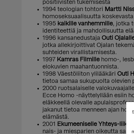
positiivisten tukemisesta
1994 teologian tohtori
Martti Niss
homoseksuaalisuutta koskevasta
1995
kaikille vanhemmille
, jotka
identiteettiä ja mahdollisuutta e
1996 kansanedustaja
Outi Ojalall
jotka allekirjoittivat Ojalan tekem
suhteiden virallistamisesta.
1997
Kamras Filmille
homo-, lesbo-
elokuvien maahantuonnista.
1998 Väestöliiton ylilääkäri
Outi H
tietoa samaa sukupuolta olevien
2000 ruotsalaiselle valokuvaajall
Ecce Homo -näyttelyllään esiin 
eläkkeellä olevalle apulaisprofes
jakanut tietoa menneen ajan homo
S
elämästä.
2001
Ekumeeniselle Yhteys-liikke
nais- ja miesparien oikeutta saada
m