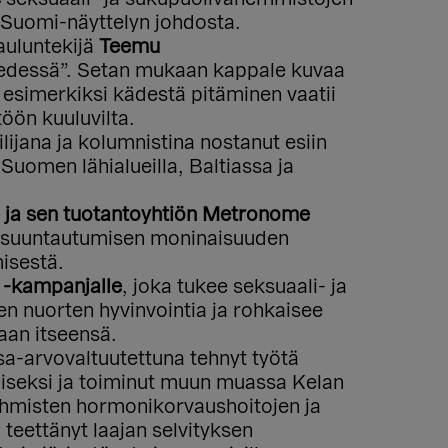
-Suomi-näyttelyn johdosta.
auluntekijä
Teemu
edessä”. Setan mukaan kappale kuvaa
 esimerkiksi kädestä pitäminen vaatii
öön kuuluvilta.
ailijana ja kolumnistina nostanut esiin
omen lähialueilla, Baltiassa ja
e ja sen tuotantoyhtiön Metronome
 suuntautumisen moninaisuuden
misestä.
 -kampanjalle
, joka tukee seksuaali- ja
n nuorten hyvinvointia ja rohkaisee
aan itseensä.
asa-arvovaltuutettuna tehnyt työtä
iseksi ja toiminut muun muassa Kelan
ihmisten hormonikorvaushoitojen ja
teettänyt laajan selvityksen