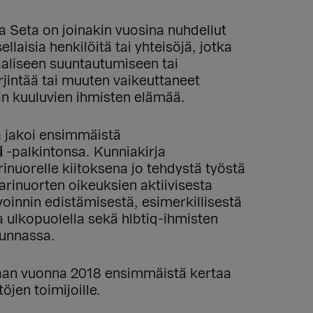
 Seta on joinakin vuosina nuhdellut
sellaisia henkilöitä tai yhteisöjä, jotka
aaliseen suuntautumiseen tai
rjintää tai muuten vaikeuttaneet
in kuuluvien ihmisten elämää.
 jakoi ensimmäistä
i
-palkintonsa. Kunniakirja
nuorelle kiitoksena jo tehdystä työstä
rinuorten oikeuksien aktiivisesta
oinnin edistämisestä, esimerkillisestä
a ulkopuolella sekä hlbtiq-ihmisten
kunnassa.
aan vuonna 2018 ensimmäistä kertaa
öjen toimijoille.