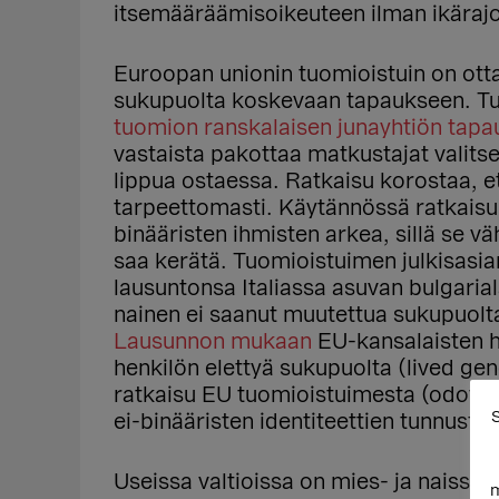
itsemääräämisoikeuteen ilman ikärajo
Euroopan unionin tuomioistuin on ott
sukupuolta koskevaan tapaukseen. T
tuomion ranskalaisen junayhtiön tap
vastaista pakottaa matkustajat valit
lippua ostaessa. Ratkaisu korostaa, et
tarpeettomasti. Käytännössä ratkaisu
binääristen ihmisten arkea, sillä se vä
saa kerätä. Tuomioistuimen julkisasi
lausuntonsa Italiassa asuvan bulgaria
nainen ei saanut muutettua sukupuolt
Lausunnon mukaan
EU-kansalaisten h
henkilön elettyä sukupuolta (lived ge
ratkaisu EU tuomioistuimesta (odotett
S
ei-binääristen identiteettien tunnust
Useissa valtioissa on mies- ja naissuk
m