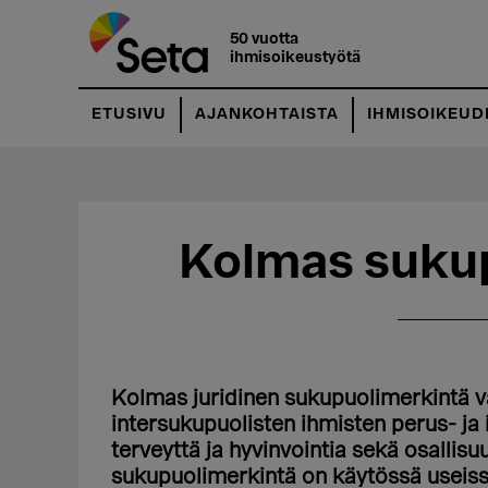
Hyppää
Hyppää
pääsisältöön
ensisijaiseen
50 vuotta
ihmisoikeustyötä
sivupalkkiin
ETUSIVU
AJANKOHTAISTA
IHMISOIKEUD
Kolmas suku
Kolmas juridinen sukupuolimerkintä va
intersukupuolisten ihmisten perus- ja
terveyttä ja hyvinvointia sekä osallis
sukupuolimerkintä on käytössä useis