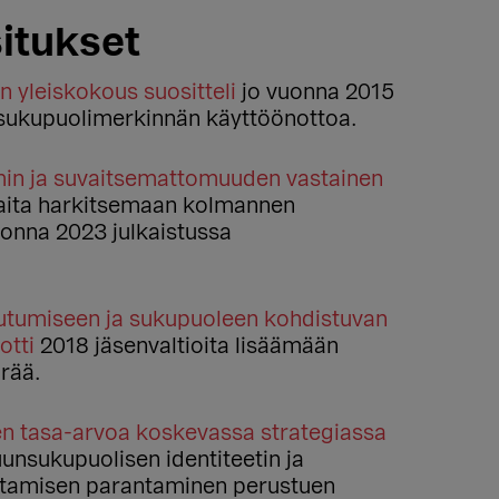
itukset
 yleiskokous suositteli
jo vuonna 2015
sukupuolimerkinnän käyttöönottoa.
in ja suvaitsemattomuuden vastainen
ita harkitsemaan kolmannen
onna 2023 julkaistussa
autumiseen ja sukupuoleen kohdistuvan
otti
2018 jäsenvaltioita lisäämään
rää.
en tasa-arvoa koskevassa strategiassa
unsukupuolisen identiteetin ja
ustamisen parantaminen perustuen