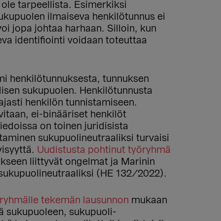
ole tarpeellista. Esimerkiksi
ukupuolen ilmaiseva henkilötunnus ei
oi jopa johtaa harhaan. Silloin, kun
va identifiointi voidaan toteuttaa
lmi henkilötunnuksesta, tunnuksen
disen sukupuolen. Henkilötunnusta
asti henkilön tunnistamiseen.
vitaan, ei-binääriset henkilöt
edoissa on toinen juridisista
aminen sukupuolineutraaliksi turvaisi
yisyyttä.
Uudistusta pohtinut työryhmä
seen liittyvät ongelmat ja Marinin
a sukupuolineutraaliksi (HE 132/2022).
yöryhmälle tekemän lausunnon
mukaan
iä sukupuoleen, sukupuoli-