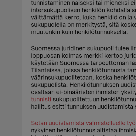
tunnistaminen naiseksi tai mieheksi ei 
intersukupuolisen henkilön kohdalla s
välttämättä kerro, kuka henkilö on ja v
sukupuolella on merkitystä, sitä koske
muutenkin kuin henkilötunnuksella.
Suomessa juridinen sukupuoli tulee i
loppuosan kolmas merkki kertoo juri
käytetään Suomessa tarpeettoman laaj
Tilanteissa, joissa henkilötunnusta tar
väärinsukupuolitetaan, koska henkilöti
sukupuolista. Henkilötunnuksen uudist
osaltaan ei-binääristen ihmisten yksit
tunnisti
sukupuolitettuun henkilötunnuk
hallitus esitti tunnuksen uudistamist
Setan uudistamista valmistelleelle t
nykyinen henkilötunnus altistaa ihmis