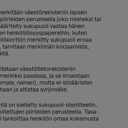
erkitään väestörekisteriin lapsen
piirteiden perusteella joko mieheksi tai
ääritelty sukupuoli vastaa hänen
en henkilöllisyyspapereihin, kuten
ilökorttiin merkitty sukupuoli eroaa
, tarvitaan merkinnän korjaamista,
ältä.
itetaan väestötietorekisteriin
erkiksi passissa, ja se ilmaistaan
female, nainen), mutta ei-binääristen
an ja altistaa syrjinnälle.
ä on kielletty sukupuoli-identiteetin,
tettujen piirteiden perusteella. Tasa-
ti tarkoittaa henkilön omaa kokemusta