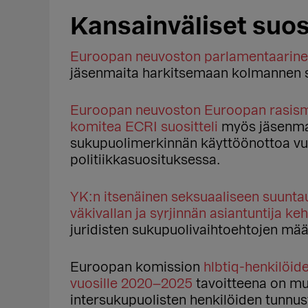
Kansainväliset suos
Euroopan neuvoston parlamentaarinen
jäsenmaita harkitsemaan kolmannen 
Euroopan neuvoston Euroopan rasism
komitea ECRI suositteli
myös jäsenma
sukupuolimerkinnän käyttöönottoa vu
politiikkasuosituksessa.
YK:n itsenäinen seksuaaliseen suunt
väkivallan ja syrjinnän asiantuntija keh
juridisten sukupuolivaihtoehtojen mää
Euroopan komission
hlbtiq-henkilöid
vuosille 2020–2025
tavoitteena on mu
intersukupuolisten henkilöiden tunn