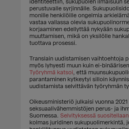
identiteettiin, sukupuolen ilmaisuun se
perustuvalle syrjinnälle. Sukupuolisi
monille henkilöille ongelmia arkielämä
vastaa vallassa olevia sukupuolinorme
korjaaminen edellyttää nykyään sukup
muuttamisen, mikä on yksilölle hankal
tuottava prosessi.
Translain uudistamisen vaihtoehtoja p
myös lyhyesti muun kuin ei-binäärise
Työryhmä katsoi
, että muunsukupuol
parantaminen kytkeytyi silloin käynni
uudistamista selvittävän työryhmän t
Oikeusministeriö julkaisi vuonna 2021 
seksuaalivähemmistöjen perus- ja ih
Suomessa.
Selvityksessä suositellaan
kolmas juridinen sukupuolimerkintä, jo