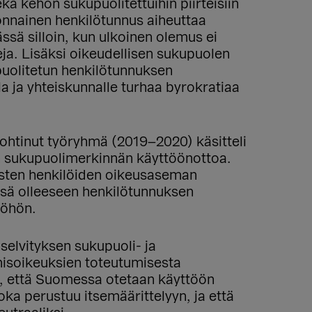
kä kehon sukupuolitettuihin piirteisiin
donnainen henkilötunnus aiheuttaa
ssä silloin, kun ulkoinen olemus ei
ja. Lisäksi oikeudellisen sukupuolen
uolitetun henkilötunnuksen
a ja yhteiskunnalle turhaa byrokratiaa
ohtinut työryhmä (2019–2020) käsitteli
n sukupuolimerkinnän käyttöönottoa.
isten henkilöiden oikeusaseman
ssä olleeseen henkilötunnuksen
yöhön.
selvityksen sukupuoli- ja
misoikeuksien toteutumisesta
, että Suomessa otetaan käyttöön
ka perustuu itsemäärittelyyn, ja että