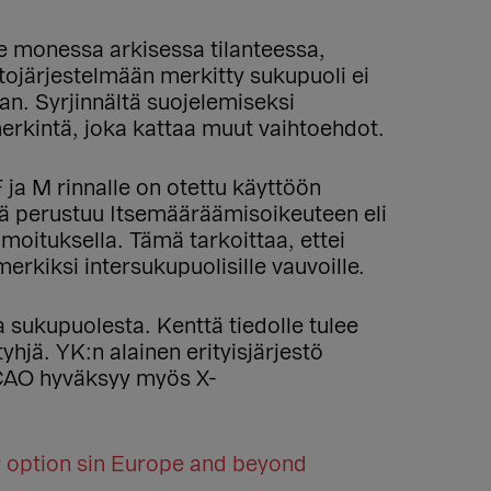
ee monessa arkisessa tilanteessa,
tojärjestelmään merkitty sukupuoli ei
an. Syrjinnältä suojelemiseksi
erkintä, joka kattaa muut vaihtoehdot.
ja M rinnalle on otettu käyttöön
tä perustuu Itsemääräämisoikeuteen eli
lmoituksella. Tämä tarkoittaa, ettei
rkiksi intersukupuolisille vauvoille.
a sukupuolesta. Kenttä tiedolle tulee
tyhjä. YK:n alainen erityisjärjestö
 ICAO hyväksyy myös X-
 option sin Europe and beyond