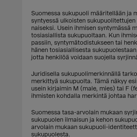
Suomessa sukupuoli määritellään ja m
syntyessä ulkoisten sukupuolitettujen 
naiseksi. Usein ihmisen syntymässä m
tosiasiallista sukupuoltaan. Kun ihmis
passiin, syntymätodistukseen tai henk
hänen tosiasiallisesta sukupuolestaan
jotta henkilöä voidaan suojella syrjinn
Juridisella sukupuolimerkinnällä tarko
merkittyä sukupuolta. Tämä näkyy esim
usein kirjaimin M (male, mies) tai F (
ihmisten kohdalla merkintä johtaa harha
Suomessa tasa-arvolain mukaan syrjint
sukupuolen ilmaisun ja kehon sukupuoli
arvolain mukaan sukupuoli-identiteet
sukupuolesta.