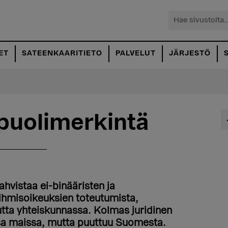
Hae
sivustolta...
ET
SATEENKAARITIETO
PALVELUT
JÄRJESTÖ
puolimerkintä
hvistaa ei-binääristen ja
 ihmisoikeuksien toteutumista,
uutta yhteiskunnassa. Kolmas juridinen
sa maissa, mutta puuttuu Suomesta.