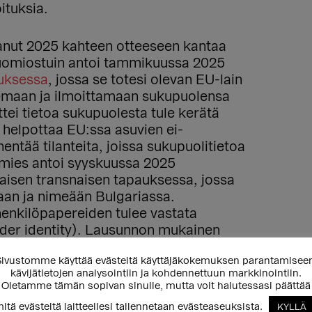
ituksia.
anut 2025 kahteen otteeseen kantaa
uomiostuin antoi tammikuussa 2025
auksessa
, jossa se totesi olevan EU-lain
semaan ja ilmoittamaan sukupuolensa
tei tietoa sukupuolesta tule kerätä
 helpottaa EU:ssa asuvien ei-
hentää tilanteita, joissa sukupuolitietoa
amies antoi syyskuussa 2025
laisen transnaisen tapauksessa, jossa
aan ja nimeään Bulgariassa.
enkilöpapereiden tulee vastata
nder identity). Lausunnon mukainen
avissa vuoden 2026 alussa) olisi askel
ivustomme käyttää evästeitä käyttäjäkokemuksen parantamisee
amisen suuntaan.
kävijätietojen analysointiin ja kohdennettuun markkinointiin.
Oletamme tämän sopivan sinulle, mutta voit halutessasi päättää
upuolimerkintöjen lisäksi mahdollista
itä evästeitä laitteellesi tallennetaan evästeaseuksista.
KYLLÄ