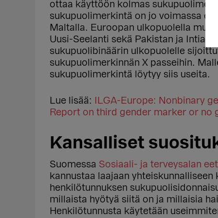
ottaa käyttöön kolmas sukupuolimerki
sukupuolimerkintä on jo voimassa esi
Maltalla. Euroopan ulkopuolella muun
Uusi-Seelanti sekä Pakistan ja Intia m
sukupuolibinäärin ulkopuolelle sijoitt
sukupuolimerkinnän X passeihin. Mall
sukupuolimerkintä löytyy siis useita.
Lue lisää:
ILGA-Europe: Nonbinary gen
Report on third gender marker or no
Kansalliset suositu
Suomessa
Sosiaali- ja terveysalan e
kannustaa laajaan yhteiskunnalliseen k
henkilötunnuksen sukupuolisidonnais
millaista hyötyä siitä on ja millaisia h
Henkilötunnusta käytetään useimmiten 