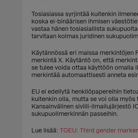
Tosiasiassa syrjintää kuitenkin ilmen
koska ei-binäärisen ihmisen väestötie
vastaa hänen tosiasiallista sukupuolta
tarvitaan kolmas juridinen sukupuolim
Käytännössä eri maissa merkintöjen F 
merkintä X. Käytäntö on, että merkin
se tulee voida ottaa käyttöön omalla i
merkintää automaattisesti anneta esime
EU ei edellytä henkilöpapereihin tieto
kuitenkin olla, mutta se voi olla myös 
Kansainvälinen siviili-ilmailujärjestö
sukupuolimerkinnän passeihin.
Lue lisää:
TGEU: Third gender marker