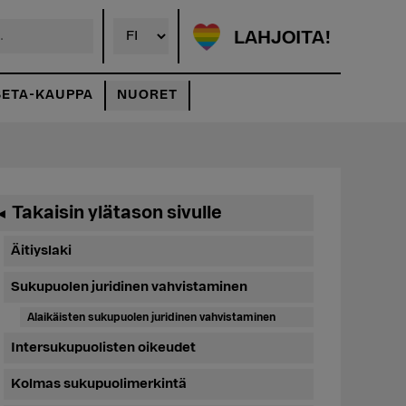
LAHJOITA!
SETA-KAUPPA
NUORET
Ensisijainen
Takaisin ylätason sivulle
◄
sivupalkki
Äitiyslaki
Sukupuolen juridinen vahvistaminen
Alaikäisten sukupuolen juridinen vahvistaminen
Intersukupuolisten oikeudet
Kolmas sukupuolimerkintä