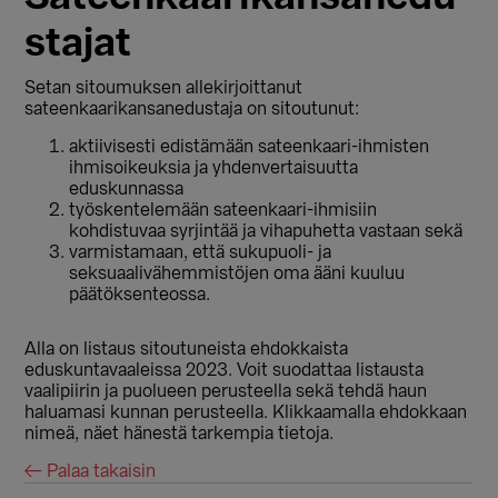
stajat
Setan sitoumuksen allekirjoittanut
sateenkaarikansanedustaja on sitoutunut:
aktiivisesti edistämään sateenkaari-ihmisten
ihmisoikeuksia ja yhdenvertaisuutta
eduskunnassa
työskentelemään sateenkaari-ihmisiin
kohdistuvaa syrjintää ja vihapuhetta vastaan sekä
varmistamaan, että sukupuoli- ja
seksuaalivähemmistöjen oma ääni kuuluu
päätöksenteossa.
Alla on listaus sitoutuneista ehdokkaista
eduskuntavaaleissa 2023. Voit suodattaa listausta
vaalipiirin ja puolueen perusteella sekä tehdä haun
haluamasi kunnan perusteella. Klikkaamalla ehdokkaan
nimeä, näet hänestä tarkempia tietoja.
← Palaa takaisin