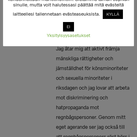
sinulle, mutta voit halutessasi päättää mitä evästeitä
Varmistan myös omalla
laitteellesi tallennetaan evästeaseuksista.
KYLLÄ
toiminnallani, että sukupuoli- ja
EI
seksuaalivähemmistöjen oma
Yksityisyysasetukset
ääni kuuluu päätöksenteossa. //
Jag åtar mig att aktivt främja
mänskliga rättigheter och
jämställdhet för könsminoriteter
och sexuella minoriteter i
riksdagen och jag lovar att arbeta
mot diskriminering och
hatpropaganda mot
regnbågspersoner. Genom mitt
eget agerande ser jag också till
att regnbågspersoners röst hörs i