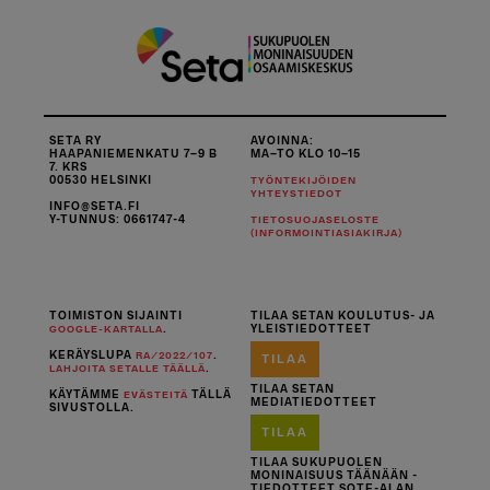
SETA RY
AVOINNA:
HAAPANIEMENKATU 7–9 B
MA–TO KLO 10–15
7. KRS
00530 HELSINKI
TYÖNTEKIJÖIDEN
YHTEYSTIEDOT
INFO@SETA.FI
Y-TUNNUS: 0661747-4
TIETOSUOJASELOSTE
(INFORMOINTIASIAKIRJA)
TOIMISTON SIJAINTI
TILAA SETAN KOULUTUS- JA
.
YLEISTIEDOTTEET
GOOGLE-KARTALLA
KERÄYSLUPA
.
RA/2022/107
TILAA
.
LAHJOITA SETALLE TÄÄLLÄ
TILAA SETAN
KÄYTÄMME
TÄLLÄ
EVÄSTEITÄ
MEDIATIEDOTTEET
SIVUSTOLLA.
TILAA
TILAA SUKUPUOLEN
MONINAISUUS TÄÄNÄÄN -
TIEDOTTEET SOTE-ALAN