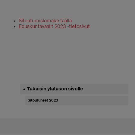
Sitoutumislomake täällä
Eduskuntavaalit 2023 -tietosivut
Ensisijainen
Takaisin ylätason sivulle
◄
sivupalkki
Sitoutuneet 2023