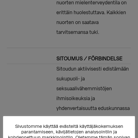
nuorten mielenterveydentila on
erittäin huolestuttava. Kaikkien
nuorten on saatava
tarvitsemansa tuki.
SITOUMUS / FÖRBINDELSE
Sitoudun aktiivisesti edistämään
sukupuoli- ja
seksuaalivähemmistöjen
ihmisoikeuksia ja
yhdenvertaisuutta eduskunnassa
ja lupaan työskennellä
Sivustomme käyttää evästeitä käyttäjäkokemuksen
sateenkaari-ihmisiin kohdistuvaa
parantamiseen, kävijätietojen analysointiin ja
kohdennettuun markkinointiin. Oletamme tämän sopivan
syrjintää ja vihapuhetta vastaan.