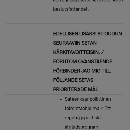
beslutsfattandet.
EDELLISEN LISÄKSI SITOUDUN
SEURAAVIIN SETAN
KÄRKITAVOITTEISIIN. /
FÖRUTOM OVANSTÅENDE
FÖRBINDER JAG MIG TILL
FÖLJANDE SETAS
PRIORITERADE MÅL
Sateenkaaripoliittinen
toimintaohjelma / Ett
regnbågspolitiskt
åtgärdsprogram