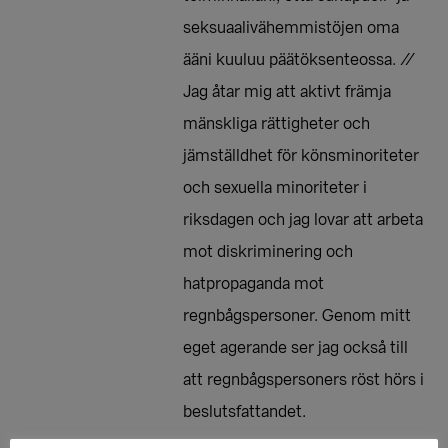
seksuaalivähemmistöjen oma
ääni kuuluu päätöksenteossa. //
Jag åtar mig att aktivt främja
mänskliga rättigheter och
jämställdhet för könsminoriteter
och sexuella minoriteter i
riksdagen och jag lovar att arbeta
mot diskriminering och
hatpropaganda mot
regnbågspersoner. Genom mitt
eget agerande ser jag också till
att regnbågspersoners röst hörs i
beslutsfattandet.