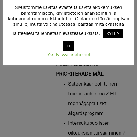
Sivustomme käyttää evästeitä käyttäjäkokemuksen
parantamiseen, kävijätietojen analysointiin ja
EDELLISEN LISÄKSI SITOUDUN
kohdennettuun markkinointiin. Oletamme tämän sopivan
sinulle, mutta voit halutessasi päättää mitä evästeitä
SEURAAVIIN SETAN
laitteellesi tallennetaan evästeaseuksista.
KYLLÄ
KÄRKITAVOITTEISIIN. /
FÖRUTOM OVANSTÅENDE
EI
FÖRBINDER JAG MIG TILL
Yksityisyysasetukset
FÖLJANDE SETAS
PRIORITERADE MÅL
Sateenkaaripoliittinen
toimintaohjelma / Ett
regnbågspolitiskt
åtgärdsprogram
Intersukupuolisten
oikeuksien turvaaminen /