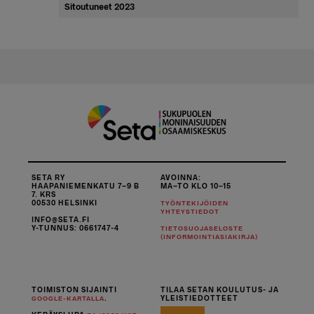
sivupalkki
Sitoutuneet 2023
SETA RY
AVOINNA:
HAAPANIEMENKATU 7–9 B
MA–TO KLO 10–15
7. KRS
00530 HELSINKI
TYÖNTEKIJÖIDEN
YHTEYSTIEDOT
INFO@SETA.FI
Y-TUNNUS: 0661747-4
TIETOSUOJASELOSTE
(INFORMOINTIASIAKIRJA)
TOIMISTON SIJAINTI
TILAA SETAN KOULUTUS- JA
.
YLEISTIEDOTTEET
GOOGLE-KARTALLA