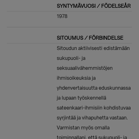
SYNTYMÄVUOSI / FÖDELSEÅR
1978
SITOUMUS / FÖRBINDELSE
Sitoudun aktiivisesti edistämään
sukupuoli- ja
seksuaalivähemmistöjen
ihmisoikeuksia ja
yhdenvertaisuutta eduskunnassa
ja lupaan työskennellä
sateenkaari-ihmisiin kohdistuvaa
syrjintää ja vihapuhetta vastaan.
Varmistan myös omalla
toiminnallani, että sukupuoli- ja