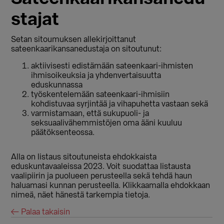
stajat
Setan sitoumuksen allekirjoittanut
sateenkaarikansanedustaja on sitoutunut:
aktiivisesti edistämään sateenkaari-ihmisten
ihmisoikeuksia ja yhdenvertaisuutta
eduskunnassa
työskentelemään sateenkaari-ihmisiin
kohdistuvaa syrjintää ja vihapuhetta vastaan sekä
varmistamaan, että sukupuoli- ja
seksuaalivähemmistöjen oma ääni kuuluu
päätöksenteossa.
Alla on listaus sitoutuneista ehdokkaista
eduskuntavaaleissa 2023. Voit suodattaa listausta
vaalipiirin ja puolueen perusteella sekä tehdä haun
haluamasi kunnan perusteella. Klikkaamalla ehdokkaan
nimeä, näet hänestä tarkempia tietoja.
← Palaa takaisin