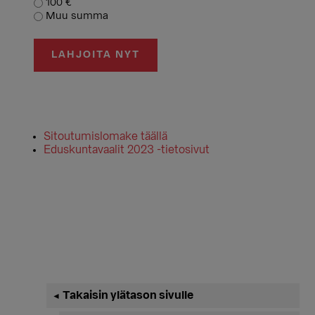
100 €
Muu summa
LAHJOITA NYT
Sitoutumislomake täällä
Eduskuntavaalit 2023 -tietosivut
Ensisijainen
Takaisin ylätason sivulle
◄