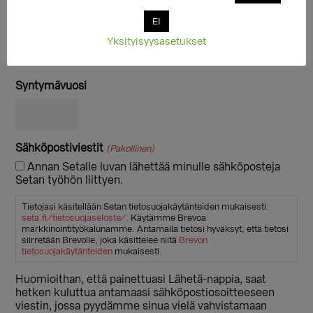
Syötä sähköpostiosoite
EI
Yksityisyysasetukset
Vahvista sähköpostiosoite
Syntymävuosi
Sähköpostiviestit
(Pakollinen)
Annan Setalle luvan lähettää minulle sähköposteja
Setan työhön liittyen.
Tietojasi käsitellään Setan tietosuojakäytänteiden mukaisesti:
seta.fi/tietosuojaseloste/
. Käytämme Brevoa
markkinointityökalunamme. Antamalla tietosi hyväksyt, että tietosi
siirretään Brevolle, joka käsittelee niitä
Brevon
tietosuojakäytänteiden
mukaisesti.
Huomioithan, että painettuasi Lähetä-nappia, saat
hetken kuluttua antamaasi sähköpostiosoitteeseen
viestin, jossa pyydämme sinua vielä vahvistamaan