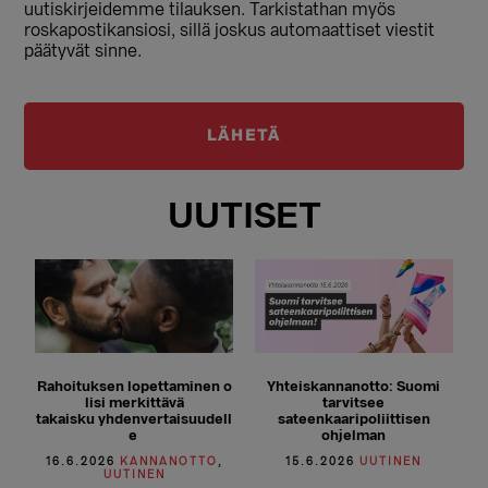
uutiskirjeidemme tilauksen. Tarkistathan myös
roskapostikansiosi, sillä joskus automaattiset viestit
päätyvät sinne.
UUTISET
Rahoituksen lopettaminen o
Yhteiskannanotto: Suomi
lisi merkittävä
tarvitsee
takaisku yhdenvertaisuudell
sateenkaaripoliittisen
e
ohjelman
16.6.2026
KANNANOTTO
,
15.6.2026
UUTINEN
UUTINEN