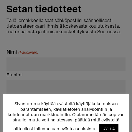
Setan tiedotteet
Tällä lomakkeella saat sähköpostiisi säännöllisesti
tietoa sateenkaari-ihmisiä koskevasta koulutuksesta,
materiaaleista ja ihmisoikeuskehityksestä Suomessa.
Nimi
(Pakollinen)
Etunimi
Sukunimi
Sivustomme käyttää evästeitä käyttäjäkokemuksen
parantamiseen, kävijätietojen analysointiin ja
Sähköposti
(Pakollinen)
kohdennettuun markkinointiin. Oletamme tämän sopivan
sinulle, mutta voit halutessasi päättää mitä evästeitä
laitteellesi tallennetaan evästeaseuksista.
KYLLÄ