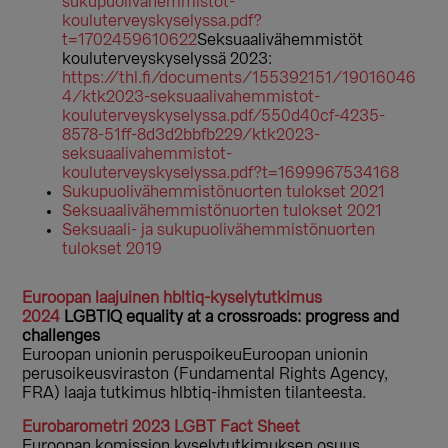
sukupuolivahemmistot-
kouluterveyskyselyssa.pdf?
t=1702459610622
Seksuaalivähemmistöt
kouluterveyskyselyssä 2023:
https://thl.fi/documents/155392151/19016046
4/ktk2023-seksuaalivahemmistot-
kouluterveyskyselyssa.pdf/550d40cf-4235-
8578-51ff-8d3d2bbfb229/ktk2023-
seksuaalivahemmistot-
kouluterveyskyselyssa.pdf?t=1699967534168
Sukupuolivähemmistönuorten tulokset 2021
Seksuaalivähemmistönuorten tulokset 2021
Seksuaali- ja sukupuolivähemmistönuorten
tulokset 2019
Euroopan laajuinen hbltiq-kyselytutkimus
2024
LGBTIQ equality at a crossroads: progress and
challenges
Euroopan unionin peruspoikeuEuroopan unionin
perusoikeusviraston (Fundamental Rights Agency,
FRA) laaja tutkimus hlbtiq-ihmisten tilanteesta.
Eurobarometri 2023 LGBT Fact Sheet
Euroopan komission kyselytutkimuksen osuus