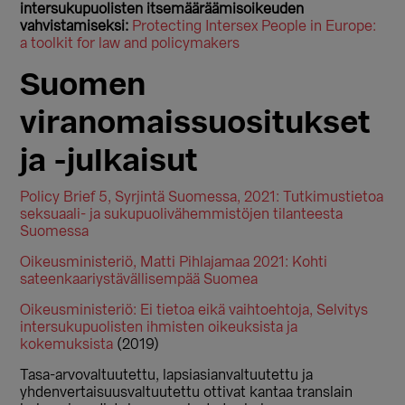
intersukupuolisten itsemääräämisoikeuden
vahvistamiseksi:
Protecting Intersex People in Europe:
a toolkit for law and policymakers
Suomen
viranomaissuositukset
ja -julkaisut
Policy Brief 5, Syrjintä Suomessa, 2021: Tutkimustietoa
seksuaali- ja sukupuolivähemmistöjen tilanteesta
Suomessa
Oikeusministeriö, Matti Pihlajamaa 2021: Kohti
sateenkaariystävällisempää Suomea
Oikeusministeriö: Ei tietoa eikä vaihtoehtoja, Selvitys
intersukupuolisten ihmisten oikeuksista ja
kokemuksista
(2019)
Tasa-arvovaltuutettu, lapsiasianvaltuutettu ja
yhdenvertaisuusvaltuutettu ottivat kantaa translain