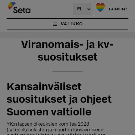
Hyppää
Hyppää
pääsisältöön
ensisijaiseen
LAHJOITA!
sivupalkkiin
VALIKKO
Viranomais- ja kv-
suositukset
Kansainväliset
suositukset ja ohjeet
Suomen valtiolle
YK:n lapsen oikeuksien komitea 2023
(sateenkaarilasten ja -nuorten kiusaamiseen