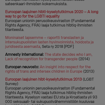
sateenkaari-ihmisten kokemuksista.
Euroopan laajuinen hlbti-kyselytutkimus 2020 – A long
way to go for the LGBTI equality
Euroopan unionin perusoikeusviraston (Fundamental
Rights Agency, FRA) laaja tutkimus hlbtiq-ihmisten
tilanteesta.
Moninaiset lapsemme – raportti translasten ja
intersukupuolisten lasten hyvinvoinnista, hoidosta ja
juridisesta asemasta
, Seta ry 2018 [PDF]
Amnesty International:
The state decides who I am,
Lack of recognition for transgender people
(2014)
Euroopan neuvosto:
An insight into respect for the
rights of trans and intersex children in Europe
(2013)
Euroopan laajuinen hlbt-kyselytutkimus 2013
(LGBT
Survey)
Euroopan unionin perusoikeusviraston (Fundamental
Rights Agency, FRA) laaja tutkimus hlbtiq-ihmisten
tilanteesta. Kyselyyn vastasi EU:sta ja Kroatiasta yli 93
000 seksuaali- tai sukupuolivähemmistöön kuuluvaa