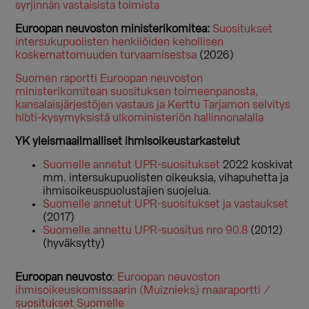
syrjinnän vastaisista toimista
Euroopan neuvoston ministerikomitea:
Suositukset
intersukupuolisten henkilöiden kehollisen
koskemattomuuden turvaamisestsa
(2026)
Suomen raportti Euroopan neuvoston
ministerikomitean suosituksen toimeenpanosta,
kansalaisjärjestöjen vastaus ja Kerttu Tarjamon selvitys
hlbti-kysymyksistä ulkoministeriön hallinnonalalla
YK yleismaailmalliset ihmisoikeustarkastelut
Suomelle annetut UPR-suositukset
2022 koskivat
mm. intersukupuolisten oikeuksia, vihapuhetta ja
ihmisoikeuspuolustajien suojelua.
Suomelle annetut UPR-suositukset ja vastaukset
(2017)
Suomelle annettu UPR-suositus nro 90.8
(2012)
(hyväksytty)
Euroopan neuvosto
:
Euroopan neuvoston
ihmisoikeuskomissaarin (Muiznieks) maaraportti /
suositukset Suomelle