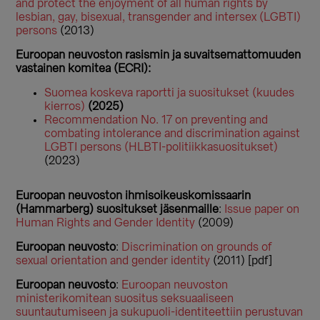
and protect the enjoyment of all human rights by
lesbian, gay, bisexual, transgender and intersex (LGBTI)
persons
(2013)
Euroopan neuvoston rasismin ja suvaitsemattomuuden
vastainen komitea (ECRI):
Suomea koskeva raportti ja suositukset (kuudes
kierros)
(2025)
Recommendation No. 17 on preventing and
combating intolerance and discrimination against
LGBTI persons (HLBTI-politiikkasuositukset)
(2023)
Euroopan neuvoston ihmisoikeuskomissaarin
(Hammarberg) suositukset jäsenmaille
:
Issue paper on
Human Rights and Gender Identity
(2009)
Euroopan neuvosto
:
Discrimination on grounds of
sexual orientation and gender identity
(2011) [pdf]
Euroopan neuvosto
:
Euroopan neuvoston
ministerikomitean suositus seksuaaliseen
suuntautumiseen ja sukupuoli-identiteettiin perustuvan