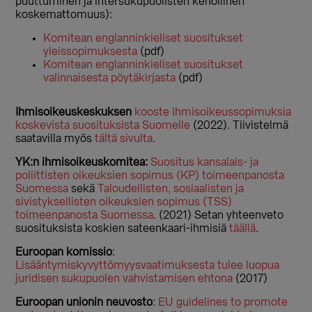
puuttuminen ja intersukupuolisten kehollinen
koskemattomuus):
Komitean englanninkieliset suositukset
yleissopimuksesta
(pdf)
Komitean englanninkieliset suositukset
valinnaisesta pöytäkirjasta
(pdf)
Ihmisoikeuskeskuksen
kooste ihmisoikeussopimuksia
koskevista suosituksista Suomelle
(2022). Tiivistelmä
saatavilla myös
tältä sivulta
.
YK:n ihmisoikeuskomitea:
Suositus kansalais- ja
poliittisten oikeuksien sopimus (KP) toimeenpanosta
Suomessa
sekä
Taloudellisten, sosiaalisten ja
sivistyksellisten oikeuksien sopimus (TSS)
toimeenpanosta Suomessa
. (2021) Setan yhteenveto
suosituksista koskien sateenkaari-ihmisiä
täällä
.
Euroopan komissio
:
Lisääntymiskyvyttömyysvaatimuksesta tulee luopua
juridisen sukupuolen vahvistamisen ehtona
(2017)
Euroopan unionin neuvosto
:
EU guidelines to promote