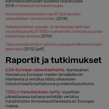
kokonaisuudistuksen puolesta toukokuussa
2018
yhteisessä kannanotossaan
.
Ihmisoikeuskeskuksen rapotti Sukupuolen
oikeudellisen vahvistaminen
(2018)
Valtakunnallisen sosiaali- ja terveysalan eettinen
neuvottelukunta ETENEn kannanotto intersukupuolisia
koskevissa asioissa
(2016)
Tasa-arvovaltuutetun selvitys sukupuolivähemmistöjen
asemasta
(2012) [pdf]
Raportit ja tutkimukset
ILGA-Euroopan sateenkaarikartta
. Ajantasainen
tilannekuva Euroopan maiden lainsäädännön
tilanteesta ja vertailua hlbtiq-oikeuksien
toteutumisesta karttakuvina ja indeksitaulukkoina.
TGEU:n transoikeuksien kartta.
Vuosittain
julkaistavassa kartassa esitetään vertailua
transihmisten ihmisoikeustilanteesta eri Euroopan
maissa.