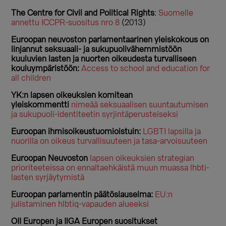
The Centre for Civil and Political Rights
:
Suomelle
annettu ICCPR-suositus nro 8
(2013)
Euroopan neuvoston parlamentaarinen yleiskokous on
linjannut seksuaali- ja sukupuolivähemmistöön
kuuluvien lasten ja nuorten oikeudesta turvalliseen
kouluympäristöön:
Access to school and education for
all children
YK:n lapsen oikeuksien komitean
yleiskommentti
nimeää seksuaalisen suuntautumisen
ja sukupuoli-identiteetin syrjintäperusteiseksi
Euroopan ihmisoikeustuomioistuin:
LGBTI lapsilla ja
nuorilla on oikeus turvallisuuteen ja tasa-arvoisuuteen
Euroopan Neuvoston
lapsen oikeuksien strategian
prioriteeteissa on ennaltaehkäistä muun muassa lhbti-
lasten syrjäytymistä
Euroopan parlamentin päätöslauselma:
EU:n
julistaminen hlbtiq-vapauden alueeksi
OII Europen ja IlGA Europen suositukset