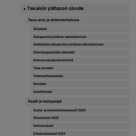
Ensisijainen
Takaisin ylätason sivulle
◄
sivupalkki
Tasa-arvo ja yhdenvertaisuus
Äitiyslaki
Sukupuolen juridinen vahvistaminen
Alaikäisten sukupuolen juridinen vahvistaminen
Intersukupuolisten oikeudet
Kolmas sukupuolimerkintä
Tasa-arvolaki
Yhdenvertaisuuslaki
Nimilaki
Avioliittolaki
Vaalit ja kampanjat
Kunta- ja hyvinvointialuevaalit 2025
Sitoutuneet 2025
Vetoomukset
Eduskuntavaalit 2023