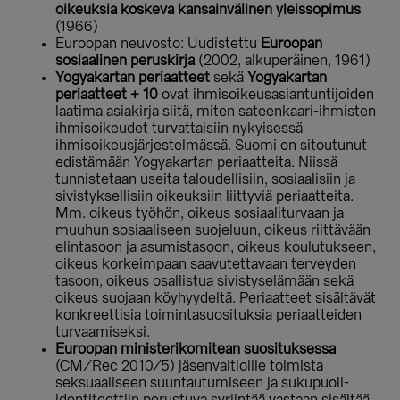
oikeuksia koskeva kansainvälinen yleissopimus
(1966)
Euroopan neuvosto: Uudistettu
Euroopan
sosiaalinen peruskirja
(2002, alkuperäinen, 1961)
Yogyakartan periaatteet
sekä
Yogyakartan
periaatteet + 10
ovat ihmisoikeusasiantuntijoiden
laatima asiakirja siitä, miten sateenkaari-ihmisten
ihmisoikeudet turvattaisiin nykyisessä
ihmisoikeusjärjestelmässä. Suomi on sitoutunut
edistämään Yogyakartan periaatteita. Niissä
tunnistetaan useita taloudellisiin, sosiaalisiin ja
sivistyksellisiin oikeuksiin liittyviä periaatteita.
Mm. oikeus työhön, oikeus sosiaaliturvaan ja
muuhun sosiaaliseen suojeluun, oikeus riittävään
elintasoon ja asumistasoon, oikeus koulutukseen,
oikeus korkeimpaan saavutettavaan terveyden
tasoon, oikeus osallistua sivistyselämään sekä
oikeus suojaan köyhyydeltä. Periaatteet sisältävät
konkreettisia toimintasuosituksia periaatteiden
turvaamiseksi.
Euroopan ministerikomitean suosituksessa
(CM/Rec 2010/5) jäsenvaltioille toimista
seksuaaliseen suuntautumiseen ja sukupuoli-