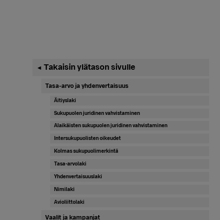
Ensisijainen
Takaisin ylätason sivulle
◄
sivupalkki
Tasa-arvo ja yhdenvertaisuus
Äitiyslaki
Sukupuolen juridinen vahvistaminen
Alaikäisten sukupuolen juridinen vahvistaminen
Intersukupuolisten oikeudet
Kolmas sukupuolimerkintä
Tasa-arvolaki
Yhdenvertaisuuslaki
Nimilaki
Avioliittolaki
Vaalit ja kampanjat