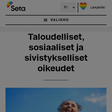
Hyppää
Hyppää
pääsisältöön
ensisijaiseen
LAHJOITA!
sivupalkkiin
VALIKKO
Taloudelliset,
sosiaaliset ja
sivistykselliset
oikeudet