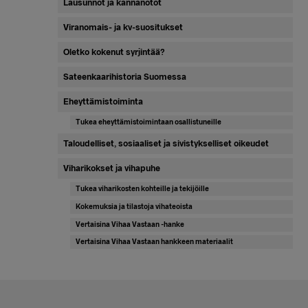
Lausunnot ja kannanotot
Viranomais- ja kv-suositukset
Oletko kokenut syrjintää?
Sateenkaarihistoria Suomessa
Eheyttämistoiminta
Tukea eheyttämistoimintaan osallistuneille
Taloudelliset, sosiaaliset ja sivistykselliset oikeudet
Viharikokset ja vihapuhe
Tukea viharikosten kohteille ja tekijöille
Kokemuksia ja tilastoja vihateoista
Vertaisina Vihaa Vastaan -hanke
Vertaisina Vihaa Vastaan hankkeen materiaalit