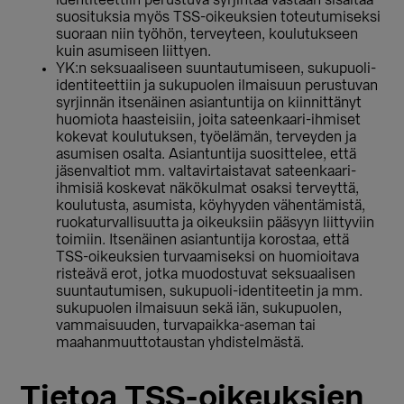
identiteettiin perustuva syrjintää vastaan sisältää
suosituksia myös TSS-oikeuksien toteutumiseksi
suoraan niin työhön, terveyteen, koulutukseen
kuin asumiseen liittyen.
YK:n seksuaaliseen suuntautumiseen, sukupuoli-
identiteettiin ja sukupuolen ilmaisuun perustuvan
syrjinnän itsenäinen asiantuntija on kiinnittänyt
huomiota haasteisiin, joita sateenkaari-ihmiset
kokevat koulutuksen, työelämän, terveyden ja
asumisen osalta. Asiantuntija suosittelee, että
jäsenvaltiot mm. valtavirtaistavat sateenkaari-
ihmisiä koskevat näkökulmat osaksi terveyttä,
koulutusta, asumista, köyhyyden vähentämistä,
ruokaturvallisuutta ja oikeuksiin pääsyyn liittyviin
toimiin. Itsenäinen asiantuntija korostaa, että
TSS-oikeuksien turvaamiseksi on huomioitava
risteävä erot, jotka muodostuvat seksuaalisen
suuntautumisen, sukupuoli-identiteetin ja mm.
sukupuolen ilmaisuun sekä iän, sukupuolen,
vammaisuuden, turvapaikka-aseman tai
maahanmuuttotaustan yhdistelmästä.
Tietoa TSS-oikeuksien