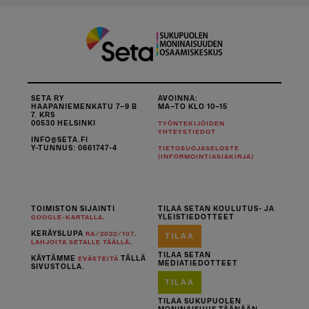
SETA RY
AVOINNA:
HAAPANIEMENKATU 7–9 B
MA–TO KLO 10–15
7. KRS
00530 HELSINKI
TYÖNTEKIJÖIDEN
YHTEYSTIEDOT
INFO@SETA.FI
Y-TUNNUS: 0661747-4
TIETOSUOJASELOSTE
(INFORMOINTIASIAKIRJA)
TOIMISTON SIJAINTI
TILAA SETAN KOULUTUS- JA
.
YLEISTIEDOTTEET
GOOGLE-KARTALLA
KERÄYSLUPA
.
RA/2022/107
TILAA
.
LAHJOITA SETALLE TÄÄLLÄ
TILAA SETAN
KÄYTÄMME
TÄLLÄ
EVÄSTEITÄ
MEDIATIEDOTTEET
SIVUSTOLLA.
TILAA
TILAA SUKUPUOLEN