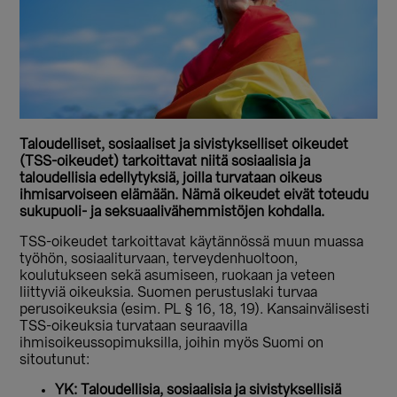
Taloudelliset, sosiaaliset ja sivistykselliset oikeudet
(TSS-oikeudet) tarkoittavat niitä sosiaalisia ja
taloudellisia edellytyksiä, joilla turvataan oikeus
ihmisarvoiseen elämään. Nämä oikeudet eivät toteudu
sukupuoli- ja seksuaalivähemmistöjen kohdalla.
TSS-oikeudet tarkoittavat käytännössä muun muassa
työhön, sosiaaliturvaan, terveydenhuoltoon,
koulutukseen sekä asumiseen, ruokaan ja veteen
liittyviä oikeuksia. Suomen perustuslaki turvaa
perusoikeuksia (esim. PL § 16, 18, 19). Kansainvälisesti
TSS-oikeuksia turvataan seuraavilla
ihmisoikeussopimuksilla, joihin myös Suomi on
sitoutunut:
YK: Taloudellisia, sosiaalisia ja sivistyksellisiä