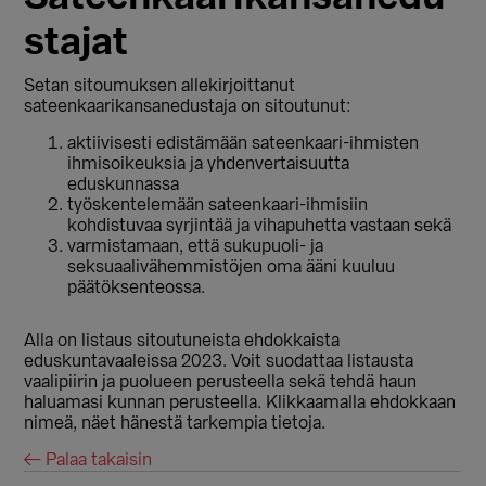
stajat
Setan sitoumuksen allekirjoittanut
sateenkaarikansanedustaja on sitoutunut:
aktiivisesti edistämään sateenkaari-ihmisten
ihmisoikeuksia ja yhdenvertaisuutta
eduskunnassa
työskentelemään sateenkaari-ihmisiin
kohdistuvaa syrjintää ja vihapuhetta vastaan sekä
varmistamaan, että sukupuoli- ja
seksuaalivähemmistöjen oma ääni kuuluu
päätöksenteossa.
Alla on listaus sitoutuneista ehdokkaista
eduskuntavaaleissa 2023. Voit suodattaa listausta
vaalipiirin ja puolueen perusteella sekä tehdä haun
haluamasi kunnan perusteella. Klikkaamalla ehdokkaan
nimeä, näet hänestä tarkempia tietoja.
← Palaa takaisin