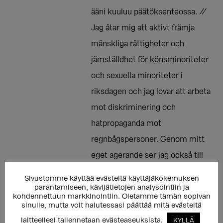
ääni kuuluu päätöksenteossa. //
Jag åtar mig att aktivt främja
mänskliga rättigheter och
jämställdhet för könsminoriteter
och sexuella minoriteter i
riksdagen och jag lovar att arbeta
mot diskriminering och
hatpropaganda mot
regnbågspersoner. Genom mitt
eget agerande ser jag också till
att regnbågspersoners röst hörs i
Sivustomme käyttää evästeitä käyttäjäkokemuksen
beslutsfattandet.
parantamiseen, kävijätietojen analysointiin ja
kohdennettuun markkinointiin. Oletamme tämän sopivan
sinulle, mutta voit halutessasi päättää mitä evästeitä
laitteellesi tallennetaan evästeaseuksista.
KYLLÄ