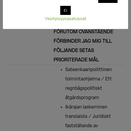
EDELLISEN LISÄKSI SITOUDUN
EI
SEURAAVIIN SETAN
Yksityisyysasetukset
KÄRKITAVOITTEISIIN. /
FÖRUTOM OVANSTÅENDE
FÖRBINDER JAG MIG TILL
FÖLJANDE SETAS
PRIORITERADE MÅL
Sateenkaaripoliittinen
toimintaohjelma / Ett
regnbågspolitiskt
åtgärdsprogram
Ikärajan laskeminen
translaista / Juridiskt
fastställande av