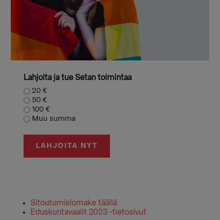
Lahjoita ja tue Setan toimintaa
20 €
50 €
100 €
Muu summa
LAHJOITA NYT
Sitoutumislomake täällä
Eduskuntavaalit 2023 -tietosivut