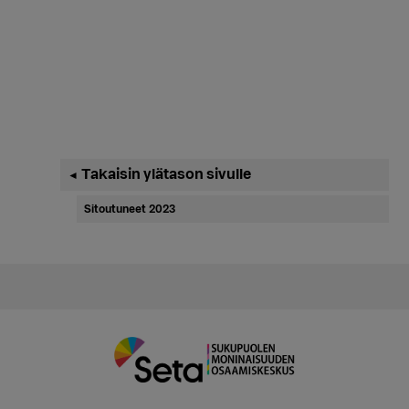
Ensisijainen
Takaisin ylätason sivulle
◄
sivupalkki
Sitoutuneet 2023