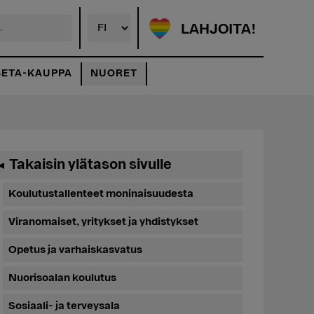
LAHJOITA!
SETA-KAUPPA
NUORET
Ensisijainen
Takaisin ylätason sivulle
◄
sivupalkki
Koulutustallenteet moninaisuudesta
Viranomaiset, yritykset ja yhdistykset
Opetus ja varhaiskasvatus
Nuorisoalan koulutus
Sosiaali- ja terveysala