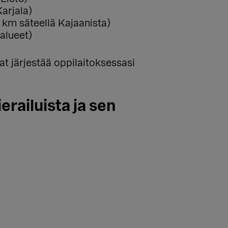
arjala)
 km säteellä Kajaanista)
ialueet)
at järjestää oppilaitoksessasi
erailuista ja sen