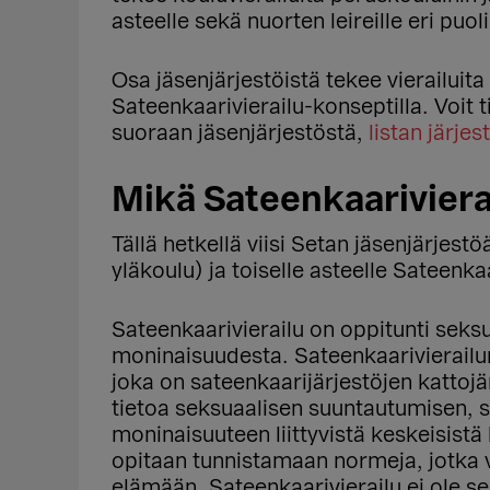
asteelle sekä nuorten leireille eri puo
Osa jäsenjärjestöistä tekee vierailuita
Sateenkaarivierailu-konseptilla. Voit 
suoraan jäsenjärjestöstä,
listan järjes
Mikä Sateenkaariviera
Tällä hetkellä viisi Setan jäsenjärjest
yläkoulu) ja toiselle asteelle Sateenkaa
Sateenkaarivierailu on oppitunti sek
moninaisuudesta. Sateenkaarivierailun s
joka on sateenkaarijärjestöjen kattojä
tietoa seksuaalisen suuntautumisen, 
moninaisuuteen liittyvistä keskeisistä 
opitaan tunnistamaan normeja, jotka 
elämään. Sateenkaarivierailu ei ole s