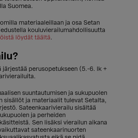
lilla Suomea.
 omilla materiaaleillaan ja osa Setan
tiedustella kouluvierailumahdollisuutta
töistä löydät täältä
.
ilu?
öä järjestää perusopetukseen (5.-6. lk +
rivierailuita.
suaalisen suuntautumisen ja sukupuolen
isällöt ja materiaalit tulevat Setalta,
rjestö. Sateenkaarivierailu sisältää
sukupuolen ja perheiden
käsitteistä. Sen lisäksi vierailun aikana
vaikuttavat sateenkaarinuorten
eksuaalikasvatusta eikä se pidä