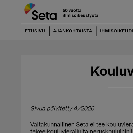
Hyppää
Hyppää
pääsisältöön
ensisijaiseen
50 vuotta
ihmisoikeustyötä
sivupalkkiin
ETUSIVU
AJANKOHTAISTA
IHMISOIKEUD
Kouluv
Sivua päivitetty 4/2026.
Valtakunnallinen Seta ei tee kouluvier
tekee kouluvierailuita peruskouluihin 