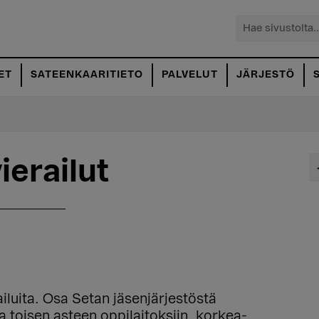
Hae
sivustolta...
ET
SATEENKAARITIETO
PALVELUT
JÄRJESTÖ
ierailut
ailuita. Osa Setan jäsenjärjestöstä
ja toisen asteen oppilaitoksiin, korkea-