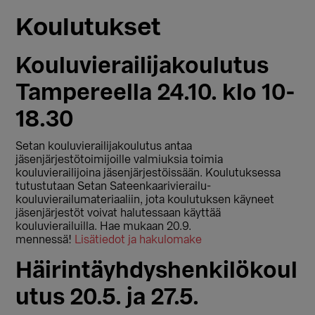
Koulutukset
Kouluvierailijakoulutus
Tampereella 24.10. klo 10-
18.30
Setan kouluvierailijakoulutus antaa
jäsenjärjestötoimijoille valmiuksia toimia
kouluvierailijoina jäsenjärjestöissään. Koulutuksessa
tutustutaan Setan Sateenkaarivierailu-
kouluvierailumateriaaliin, jota koulutuksen käyneet
jäsenjärjestöt voivat halutessaan käyttää
kouluvierailuilla. Hae mukaan 20.9.
mennessä!
Lisätiedot ja hakulomake
Häirintäyhdyshenkilökoul
utus 20.5. ja 27.5.