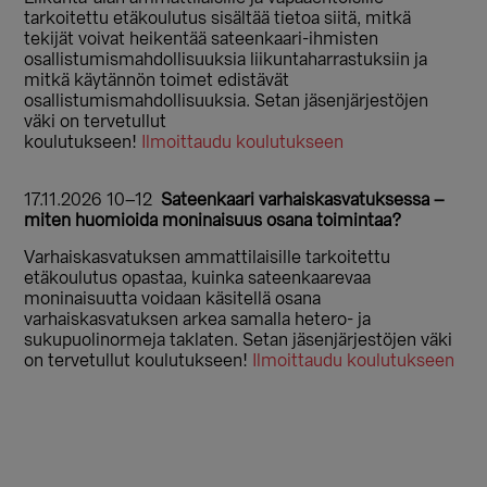
tarkoitettu etäkoulutus sisältää tietoa siitä, mitkä
tekijät voivat heikentää sateenkaari-ihmisten
osallistumismahdollisuuksia liikuntaharrastuksiin ja
mitkä käytännön toimet edistävät
osallistumismahdollisuuksia. Setan jäsenjärjestöjen
väki on tervetullut
koulutukseen!
Ilmoittaudu koulutukseen
17.11.2026 10–12
Sateenkaari varhaiskasvatuksessa –
miten huomioida moninaisuus osana toimintaa?
Varhaiskasvatuksen ammattilaisille tarkoitettu
etäkoulutus opastaa, kuinka sateenkaarevaa
moninaisuutta voidaan käsitellä osana
varhaiskasvatuksen arkea samalla hetero- ja
sukupuolinormeja taklaten. Setan jäsenjärjestöjen väki
on tervetullut koulutukseen!
Ilmoittaudu koulutukseen