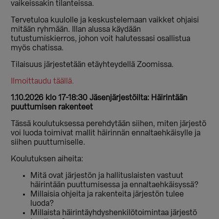
vaikeissakin tilanteissa.
Tervetuloa kuulolle ja keskustelemaan vaikket ohjaisi
mitään ryhmään. Illan alussa käydään
tutustumiskierros, johon voit halutessasi osallistua
myös chatissa.
Tilaisuus järjestetään etäyhteydellä Zoomissa.
Ilmoittaudu täällä.
1.10.2026 klo 17-18:30 Jäsenjärjestöilta: Häirintään
puuttumisen rakenteet
Tässä koulutuksessa perehdytään siihen, miten järjestö
voi luoda toimivat mallit häirinnän ennaltaehkäisylle ja
siihen puuttumiselle.
Koulutuksen aiheita:
Mitä ovat järjestön ja hallituslaisten vastuut
häirintään puuttumisessa ja ennaltaehkäisyssä?
Millaisia ohjeita ja rakenteita järjestön tulee
luoda?
Millaista häirintäyhdyshenkilötoimintaa järjestö