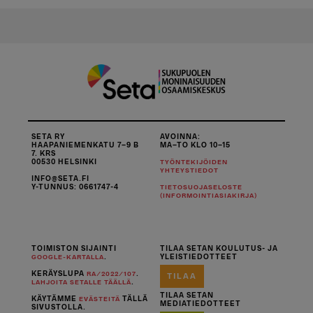
SETA RY
AVOINNA:
HAAPANIEMENKATU 7–9 B
MA–TO KLO 10–15
7. KRS
00530 HELSINKI
TYÖNTEKIJÖIDEN
YHTEYSTIEDOT
INFO@SETA.FI
Y-TUNNUS: 0661747-4
TIETOSUOJASELOSTE
(INFORMOINTIASIAKIRJA)
TOIMISTON SIJAINTI
TILAA SETAN KOULUTUS- JA
.
YLEISTIEDOTTEET
GOOGLE-KARTALLA
KERÄYSLUPA
.
RA/2022/107
TILAA
.
LAHJOITA SETALLE TÄÄLLÄ
TILAA SETAN
KÄYTÄMME
TÄLLÄ
EVÄSTEITÄ
MEDIATIEDOTTEET
SIVUSTOLLA.