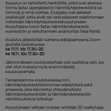
Koulutus on tarkoitettu henkilöille, jotka ovat aikeissa
toimia Setan jäsenjärjestön häirintäyhdyshenkilönä tai
toimivat jo siinä roolissa. Etusijalla ovat sellaiset
osallistujat, jotka eivät ole vielä päässeet osallistumaan
mihinkään häirintäyhdyshenkilökoulutukseen.
Kouluttajana toimii Setan häirintäyhdyshenkilö,
nuorisotyön ja vaikuttamisen asiantuntija Teija Ryhtä.
Koulutus järjestetään kahtena etätapaamisena Zoom-
alustalla toukokuussa:
ke 11.11. klo 17.30–20
ke 18.11. Klo 17.30–20
Jälkimmäiseen koulutuskertaan voit osallistua vain, jos
olet ollut mukana myös ensimmäisellä
koulutuskerralla.
Tarkastelemme koulutuksessa mm.
häirintäyhdyshenkilötoiminnan edellytyksiä sekä
prosessia, joka käynnistyy yhteydenotosta
häirintäyhdyshenkilöön ja häirintäyhdyshenkilön
velvollisuuksia ja työkaluja.
Koulutukseen valitaan mukaan enintään 20 osallistujaa.