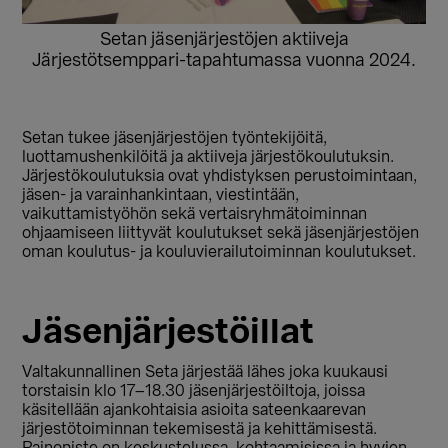
Setan jäsenjärjestöjen aktiiveja
Järjestötsemppari-tapahtumassa vuonna 2024.
Setan tukee jäsenjärjestöjen työntekijöitä,
luottamushenkilöitä ja aktiiveja järjestökoulutuksin.
Järjestökoulutuksia ovat yhdistyksen perustoimintaan,
jäsen- ja varainhankintaan, viestintään,
vaikuttamistyöhön sekä vertaisryhmätoiminnan
ohjaamiseen liittyvät koulutukset sekä jäsenjärjestöjen
oman koulutus- ja kouluvierailutoiminnan koulutukset.
Jäsenjärjestöillat
Valtakunnallinen Seta järjestää lähes joka kuukausi
torstaisin klo 17
–
18.30 jäsenjärjestöiltoja, joissa
käsitellään ajankohtaisia asioita sateenkaarevan
järjestötoiminnan tekemisestä ja kehittämisestä.