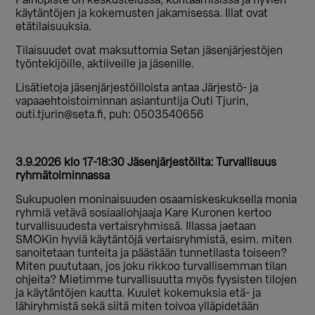
Painopiste on keskustelussa, kohtaamisissa ja hyvien
käytäntöjen ja kokemusten jakamisessa. Illat ovat
etätilaisuuksia.
Tilaisuudet ovat maksuttomia Setan jäsenjärjestöjen
työntekijöille, aktiiveille ja jäsenille.
Lisätietoja jäsenjärjestöilloista antaa Järjestö- ja
vapaaehtoistoiminnan asiantuntija Outi Tjurin,
outi.tjurin@seta.fi, puh: 0503540656
3.9.2026 klo 17-18:30 Jäsenjärjestöilta: Turvallisuus
ryhmätoiminnassa
Sukupuolen moninaisuuden osaamiskeskuksella monia
ryhmiä vetävä sosiaaliohjaaja Kare Kuronen kertoo
turvallisuudesta vertaisryhmissä. Illassa jaetaan
SMOKin hyviä käytäntöjä vertaisryhmistä, esim. miten
sanoitetaan tunteita ja päästään tunnetilasta toiseen?
Miten puututaan, jos joku rikkoo turvallisemman tilan
ohjeita? Mietimme turvallisuutta myös fyysisten tilojen
ja käytäntöjen kautta. Kuulet kokemuksia etä- ja
lähiryhmistä sekä siitä miten toivoa ylläpidetään