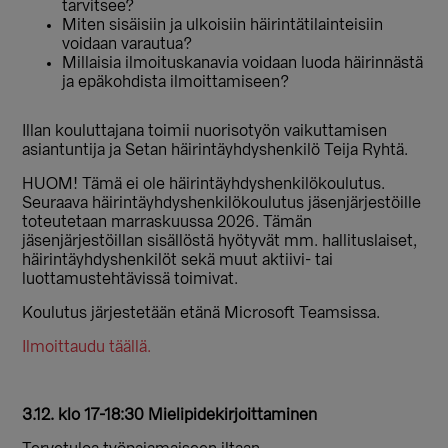
tarvitsee?
Miten sisäisiin ja ulkoisiin häirintätilainteisiin
voidaan varautua?
Millaisia ilmoituskanavia voidaan luoda häirinnästä
ja epäkohdista ilmoittamiseen?
Illan kouluttajana toimii nuorisotyön vaikuttamisen
asiantuntija ja Setan häirintäyhdyshenkilö Teija Ryhtä.
HUOM! Tämä ei ole häirintäyhdyshenkilökoulutus.
Seuraava häirintäyhdyshenkilökoulutus jäsenjärjestöille
toteutetaan marraskuussa 2026. Tämän
jäsenjärjestöillan sisällöstä hyötyvät mm. hallituslaiset,
häirintäyhdyshenkilöt sekä muut aktiivi- tai
luottamustehtävissä toimivat.
Koulutus järjestetään etänä Microsoft Teamsissa.
Ilmoittaudu täällä.
3.12. klo 17-18:30
Mielipidekirjoittaminen