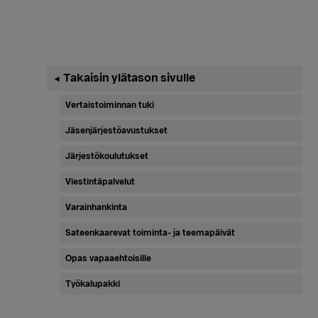
Ensisijainen
Takaisin ylätason sivulle
◄
sivupalkki
Vertaistoiminnan tuki
Jäsenjärjestöavustukset
Järjestökoulutukset
Viestintäpalvelut
Varainhankinta
Sateenkaarevat toiminta- ja teemapäivät
Opas vapaaehtoisille
Työkalupakki