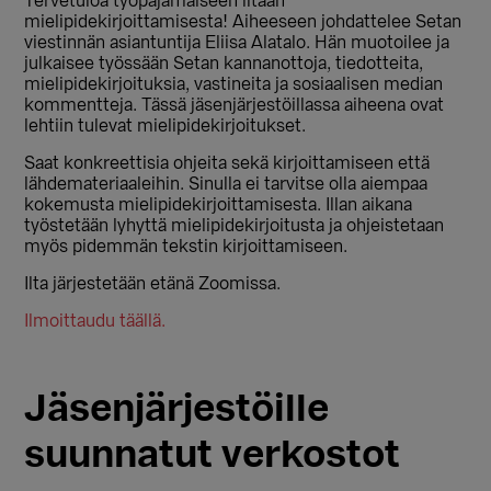
Tervetuloa työpajamaiseen iltaan
mielipidekirjoittamisesta! Aiheeseen johdattelee Setan
viestinnän asiantuntija Eliisa Alatalo. Hän muotoilee ja
julkaisee työssään Setan kannanottoja, tiedotteita,
mielipidekirjoituksia, vastineita ja sosiaalisen median
kommentteja. Tässä jäsenjärjestöillassa aiheena ovat
lehtiin tulevat mielipidekirjoitukset.
Saat konkreettisia ohjeita sekä kirjoittamiseen että
lähdemateriaaleihin. Sinulla ei tarvitse olla aiempaa
kokemusta mielipidekirjoittamisesta. Illan aikana
työstetään lyhyttä mielipidekirjoitusta ja ohjeistetaan
myös pidemmän tekstin kirjoittamiseen.
Ilta järjestetään etänä Zoomissa.
Ilmoittaudu täällä.
Jäsenjärjestöille
suunnatut verkostot