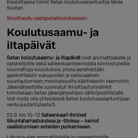
Kouluttajana toimii Setan koulutusasiantuntija Venla
Suutari.
Ilmoittaudu vastapuhekoulutukseen
Koulutusaamu- ja
iltapäivät
Setan koulutusaamu- ja iltapäivät
ovat ammattilaisille ja
opiskelijoille sekä sateenkaariteemoista kiinnostuneille
suunnattuja koulutuksia, joissa perehdytään
ajankohtaisiin sukupuolen ja seksuaalisen
suuntautumisen moninaisuutta käsitteleviin teemoihin.
Jäsenjärjestöille suunnatut ilmoittautumislinkit
toimitetaan Setan jäsenjärjestöjen sähköpostilistalle.
Voit myös olla yhteydessä Setan koulutusasiantuntijaan
venla.suutari(a)seta.fi.
23.9. klo 10–12
Sateenkaari-ihmiset
liikuntaharrastuksissa ja -tiloissa – keinot
osallistumisen esteiden purkamiseen
Liikunta-alan ammattilaisille ja vapaaehtoisille