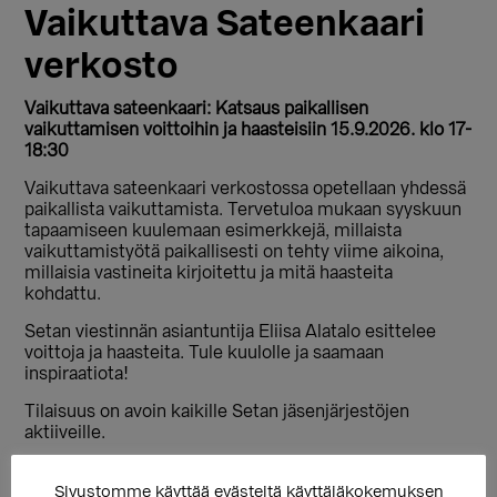
Vaikuttava Sateenkaari
verkosto
Vaikuttava sateenkaari: Katsaus paikallisen
vaikuttamisen voittoihin ja haasteisiin 15.9.2026. klo 17-
18:30
Vaikuttava sateenkaari verkostossa opetellaan yhdessä
paikallista vaikuttamista. Tervetuloa mukaan syyskuun
tapaamiseen kuulemaan esimerkkejä, millaista
vaikuttamistyötä paikallisesti on tehty viime aikoina,
millaisia vastineita kirjoitettu ja mitä haasteita
kohdattu.
Setan viestinnän asiantuntija Eliisa Alatalo esittelee
voittoja ja haasteita. Tule kuulolle ja saamaan
inspiraatiota!
Tilaisuus on avoin kaikille Setan jäsenjärjestöjen
aktiiveille.
Verkostossa työskennellään yhdessä pohtien ja
keskustellen. Toivomme, että teillä on mahdollisuus
Sivustomme käyttää evästeitä käyttäjäkokemuksen