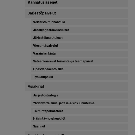
Kannatusjäsenet
Järjestöpalvelut
Vertaistoiminnan tuki
Jäsenjärjestöavustukset
Järjestökoulutukset
Viestintäpalvelut
Varainhankinta
Sateenkaarevat toiminta- ja teemapäivät
Opas vapaaehtoisille
Työkalupakki
Asiakirjat
Järjestöstrategia
Yhdenvertaisuus- ja tasa-arvosuunnitelma
Toimintaperiaatteet
Häirintäyhdyshenkilöt
Säännöt