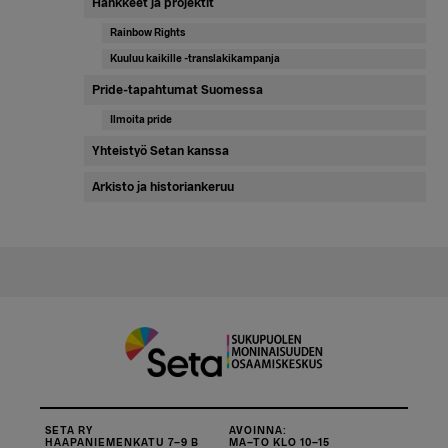
Hankkeet ja projektit
Rainbow Rights
Kuuluu kaikille -translakikampanja
Pride-tapahtumat Suomessa
Ilmoita pride
Yhteistyö Setan kanssa
Arkisto ja historiankeruu
SETA RY
AVOINNA:
HAAPANIEMENKATU 7–9 B
MA–TO KLO 10–15