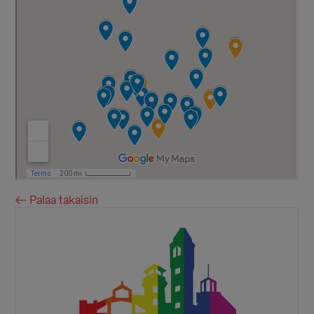
← Palaa takaisin