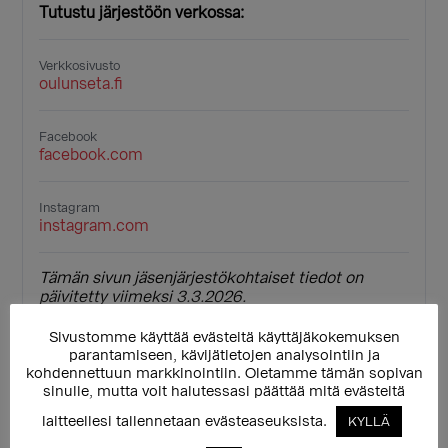
Tutustu järjestöön verkossa:
Verkkosivusto
oulunseta.fi
Facebook
facebook.com
Instagram
instagram.com
Tämän sivun jäsenjärjestökohtaiset tiedot on
päivitetty viimeksi 3.3.2026.
Sivustomme käyttää evästeitä käyttäjäkokemuksen
parantamiseen, kävijätietojen analysointiin ja
kohdennettuun markkinointiin. Oletamme tämän sopivan
sinulle, mutta voit halutessasi päättää mitä evästeitä
laitteellesi tallennetaan evästeaseuksista.
KYLLÄ