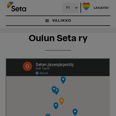
Hyppää
Hyppää
pääsisältöön
ensisijaiseen
LAHJOITA!
sivupalkkiin
VALIKKO
Oulun Seta ry