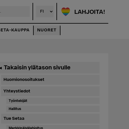
LAHJOITA!
SETA-KAUPPA
NUORET
Ensisijainen
Takaisin ylätason sivulle
◄
sivupalkki
Huomionosoitukset
Yhteystiedot
Työntekijät
Hallitus
Tue Setaa
Merkkipäivälahjoitus