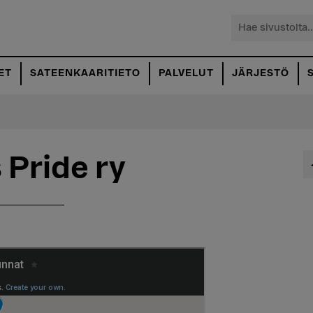
Hae
sivustolta...
ET
SATEENKAARITIETO
PALVELUT
JÄRJESTÖ
 Pride ry