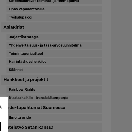
Sateenkaarevat toiminta- ja teemapäivät
Opas vapaaehtoisille
Työkalupakki
Asiakirjat
Järjestöstrategia
Yhdenvertaisuus- ja tasa-arvosuunnitelma
Toimintaperiaatteet
Häirintäyhdyshenkilöt
Säännöt
Hankkeet ja projektit
Rainbow Rights
Kuuluu kaikille -translakikampanja
n,
Pride-tapahtumat Suomessa
Ilmoita pride
Yhteistyö Setan kanssa