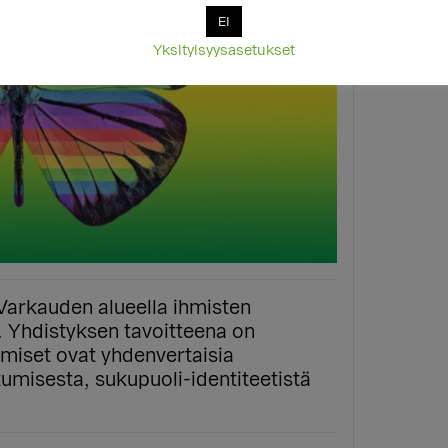
EI
Yksityisyysasetukset
Varkauden alueella ihmisten
ä. Yhdistyksen tavoitteena on
ihmiset ovat yhdenvertaisia
umisesta, sukupuoli-identiteetistä