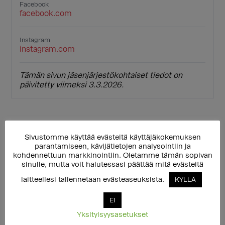
Facebook
facebook.com
Instagram
instagram.com
Tämän sivun jäsenjärjestökohtaiset tiedot on
päivitetty viimeksi 3.3.2026.
Sivustomme käyttää evästeitä käyttäjäkokemuksen
parantamiseen, kävijätietojen analysointiin ja
kohdennettuun markkinointiin. Oletamme tämän sopivan
sinulle, mutta voit halutessasi päättää mitä evästeitä
Ensisijainen
laitteellesi tallennetaan evästeaseuksista.
KYLLÄ
Takaisin ylätason sivulle
◄
sivupalkki
EI
Huomionosoitukset
Yksityisyysasetukset
Yhteystiedot