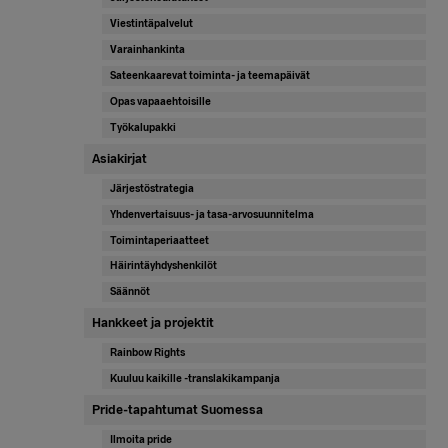
Viestintäpalvelut
Varainhankinta
Sateenkaarevat toiminta- ja teemapäivät
Opas vapaaehtoisille
Työkalupakki
Asiakirjat
Järjestöstrategia
Yhdenvertaisuus- ja tasa-arvosuunnitelma
Toimintaperiaatteet
Häirintäyhdyshenkilöt
Säännöt
Hankkeet ja projektit
Rainbow Rights
Kuuluu kaikille -translakikampanja
Pride-tapahtumat Suomessa
Ilmoita pride