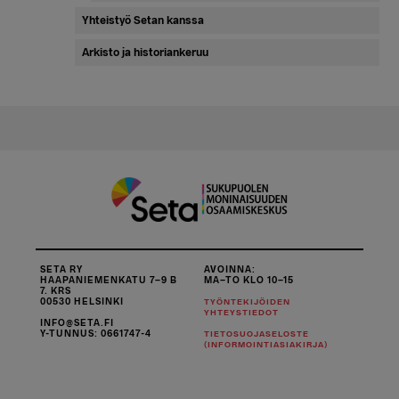
Yhteistyö Setan kanssa
Arkisto ja historiankeruu
SETA RY
AVOINNA:
HAAPANIEMENKATU 7–9 B
MA–TO KLO 10–15
7. KRS
00530 HELSINKI
TYÖNTEKIJÖIDEN
YHTEYSTIEDOT
INFO@SETA.FI
Y-TUNNUS: 0661747-4
TIETOSUOJASELOSTE
(INFORMOINTIASIAKIRJA)