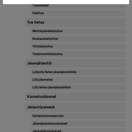
Työntekijät
Hallitus
Tue Setaa
Merkkipäivälahjoitus
Kuukausilahjoitus
Yrityslahjoitus
Testamenttilahjoitus
Jäsenjärjestöt
Lahjoita Setan jäsenjärjestöille
Liity jäseneksi
Liity Setan jäsenjärjestöksi
Kannatusjäsenet
Järjestöpalvelut
Vertaistoiminnan tuki
Jäsenjärjestöavustukset
Järjestökoulutukset