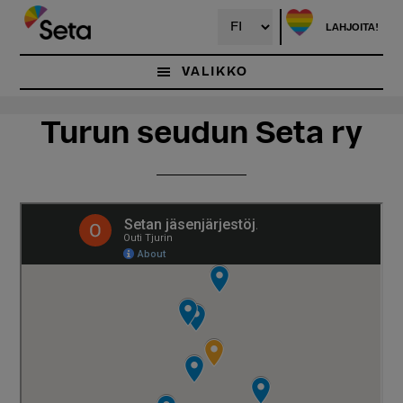
Hyppää
Hyppää
pääsisältöön
ensisijaiseen
LAHJOITA!
sivupalkkiin
VALIKKO
Turun seudun Seta ry