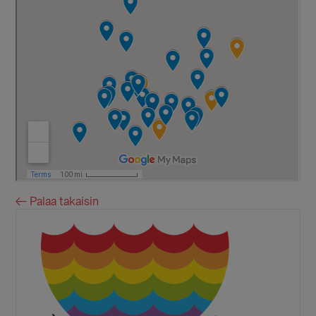
← Palaa takaisin