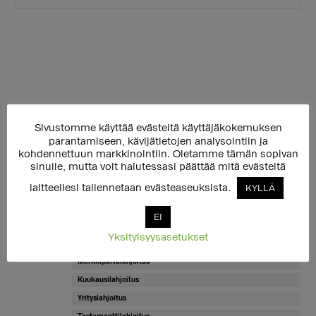
Ensisijainen
Takaisin ylätason sivulle
Sivustomme käyttää evästeitä käyttäjäkokemuksen
◄
parantamiseen, kävijätietojen analysointiin ja
sivupalkki
kohdennettuun markkinointiin. Oletamme tämän sopivan
Huomionosoitukset
sinulle, mutta voit halutessasi päättää mitä evästeitä
Yhteystiedot
laitteellesi tallennetaan evästeaseuksista.
KYLLÄ
Työntekijät
EI
Hallitus
Yksityisyysasetukset
Tue Setaa
Merkkipäivälahjoitus
Kuukausilahjoitus
Yrityslahjoitus