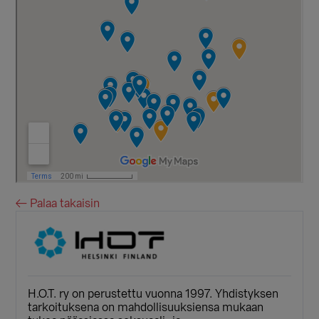
← Palaa takaisin
H.O.T. ry on perustettu vuonna 1997. Yhdistyksen
tarkoituksena on mahdollisuuksiensa mukaan