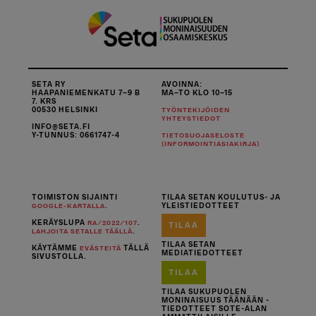
SETA RY
AVOINNA:
HAAPANIEMENKATU 7–9 B
MA–TO KLO 10–15
7. KRS
00530 HELSINKI
TYÖNTEKIJÖIDEN
YHTEYSTIEDOT
INFO@SETA.FI
Y-TUNNUS: 0661747-4
TIETOSUOJASELOSTE
(INFORMOINTIASIAKIRJA)
TOIMISTON SIJAINTI
TILAA SETAN KOULUTUS- JA
.
YLEISTIEDOTTEET
GOOGLE-KARTALLA
KERÄYSLUPA
.
RA/2022/107
TILAA
.
LAHJOITA SETALLE TÄÄLLÄ
TILAA SETAN
KÄYTÄMME
TÄLLÄ
EVÄSTEITÄ
MEDIATIEDOTTEET
SIVUSTOLLA.
TILAA
TILAA SUKUPUOLEN
MONINAISUUS TÄÄNÄÄN -
TIEDOTTEET SOTE-ALAN