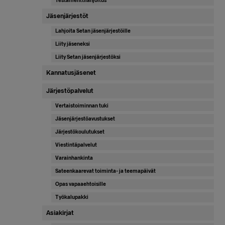
Testamenttilahjoitus
Jäsenjärjestöt
Lahjoita Setan jäsenjärjestöille
Liity jäseneksi
Liity Setan jäsenjärjestöksi
Kannatusjäsenet
Järjestöpalvelut
Vertaistoiminnan tuki
Jäsenjärjestöavustukset
Järjestökoulutukset
Viestintäpalvelut
Varainhankinta
Sateenkaarevat toiminta- ja teemapäivät
Opas vapaaehtoisille
Työkalupakki
Asiakirjat