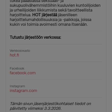
tukea pääasiassa seksuaali- ja
sukupuolivähemmistöihin kuuluvien kuntoilijoiden
ja urheilijoiden liikkumista sekä tavoitteellista
harjoittelua.
HOT järjestää
jäsenilleen
harjoittelumahdollisuuksia ja -paikkoja, joissa
kukin voi toimia avoimesti omana itsenään.
Tutustu järjestöön verkossa:
Verkkosivusto
hot.fi
Facebook
facebook.com
Instagram
instagram.com
Tämän sivun jäsenjärjestökohtaiset tiedot on
päivitetty viimeksi 3.3.2026.