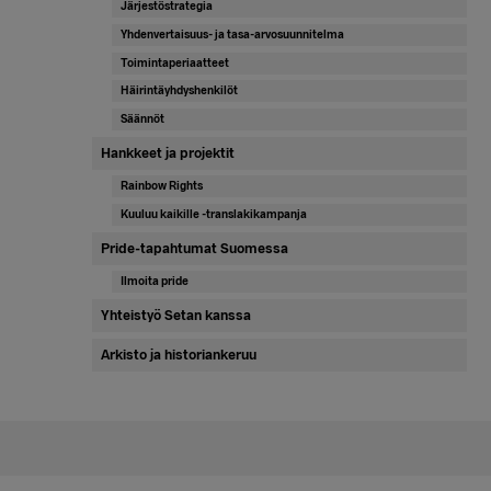
Järjestöstrategia
Yhdenvertaisuus- ja tasa-arvosuunnitelma
Toimintaperiaatteet
Häirintäyhdyshenkilöt
Säännöt
Hankkeet ja projektit
Rainbow Rights
Kuuluu kaikille -translakikampanja
Pride-tapahtumat Suomessa
Ilmoita pride
Yhteistyö Setan kanssa
Arkisto ja historiankeruu