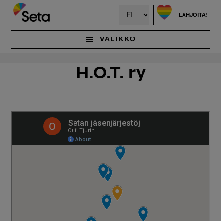
Hyppää
Hyppää
pääsisältöön
ensisijaiseen
LAHJOITA!
sivupalkkiin
VALIKKO
H.O.T. ry