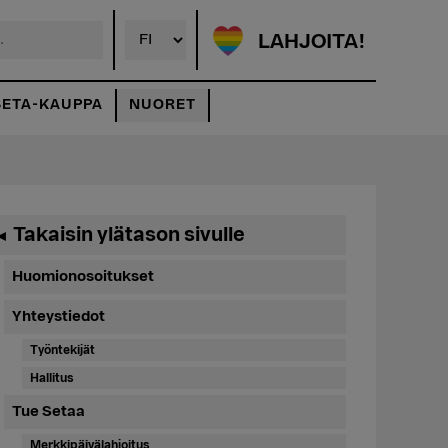
LAHJOITA!
SETA-KAUPPA
NUORET
Ensisijainen
Takaisin ylätason sivulle
◄
sivupalkki
Huomionosoitukset
Yhteystiedot
Työntekijät
Hallitus
Tue Setaa
Merkkipäivälahjoitus