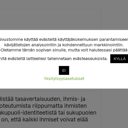
ivustomme käyttää evästeitä käyttäjäkokemuksen parantamisee
kävijätietojen analysointiin ja kohdennettuun markkinointiin.
Oletamme tämän sopivan sinulle, mutta voit halutessasi päättää
itä evästeitä laitteellesi tallennetaan evästeaseuksista.
KYLLÄ
EI
Yksityisyysasetukset
istää tasavertaisuuden, ihmis- ja
toteutumista riippumatta ihmisten
kupuoli-identiteetistä tai sukupuolen
n, että kaikki ihmiset voivat elää