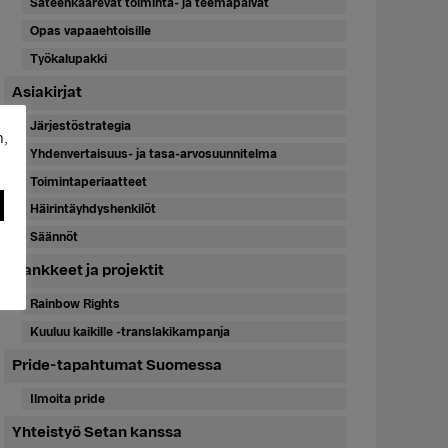
Sateenkaarevat toiminta- ja teemapäivät
Opas vapaaehtoisille
Työkalupakki
Asiakirjat
Järjestöstrategia
n,
Yhdenvertaisuus- ja tasa-arvosuunnitelma
Toimintaperiaatteet
Häirintäyhdyshenkilöt
Säännöt
Hankkeet ja projektit
Rainbow Rights
Kuuluu kaikille -translakikampanja
Pride-tapahtumat Suomessa
Ilmoita pride
Yhteistyö Setan kanssa