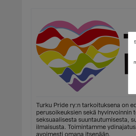
S
m
Turku Pride ry:n tarkoituksena on ed
perusoikeuksien sekä hyvinvoinnin 
seksuaalisesta suuntautumisesta, su
ilmaisusta. Toimintamme ydinajatus o
avoimesti omana itsenään.