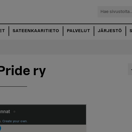
Hae
sivustolta...
ET
SATEENKAARITIETO
PALVELUT
JÄRJESTÖ
Pride ry