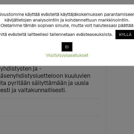
ivustomme käyttää evästeitä käyttäjäkokemuksen parantamisee
kävijätietojen analysointiin ja kohdennettuun markkinointiin.
Oletamme tämän sopivan sinulle, mutta voit halutessasi päättää
Yhdistyksen ry (tämän jälkeen
itä evästeitä laitteellesi tallennetaan evästeaseuksista.
KYLLÄ
rtaisryhmänä kaikille LGBTQIA+-
distää
EI
e suunnattuja tapahtumia, sekä
Yksityisyysasetukset
sä. SkiPPY toimii yhteistyössä
hdistysten ja -
jäsenyhdistysluetteloon kuuluvien
ta pyritään säilyttämään ja uusia
sti ja valtakunnallisesti.