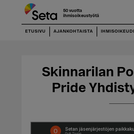
Hyppää
Hyppää
pääsisältöön
ensisijaiseen
50 vuotta
ihmisoikeustyötä
sivupalkkiin
ETUSIVU
AJANKOHTAISTA
IHMISOIKEUD
Skinnarilan Po
Pride Yhdist