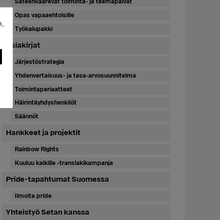
Sateenkaarevat toiminta- ja teemapäivät
Opas vapaaehtoisille
n,
Työkalupakki
Asiakirjat
Järjestöstrategia
Yhdenvertaisuus- ja tasa-arvosuunnitelma
Toimintaperiaatteet
Häirintäyhdyshenkilöt
Säännöt
Hankkeet ja projektit
Rainbow Rights
Kuuluu kaikille -translakikampanja
Pride-tapahtumat Suomessa
Ilmoita pride
Yhteistyö Setan kanssa