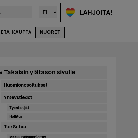
LAHJOITA!
SETA-KAUPPA
NUORET
Ensisijainen
Takaisin ylätason sivulle
◄
sivupalkki
Huomionosoitukset
Yhteystiedot
Työntekijät
Hallitus
Tue Setaa
Merkkipäivälahjoitus