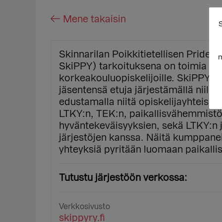
← Mene takaisin
S
Skinnarilan Poikkitietellisen Pride 
m
SkiPPY) tarkoituksena on toimia ve
korkeakouluopiskelijoille. SkiPPY e
jäsentensä etuja järjestämällä niill
edustamalla niitä opiskelijayhteisös
LTKY:n, TEK:n, paikallisvähemmistöy
hyväntekeväisyyksien, sekä LTKY:n 
järjestöjen kanssa. Näitä kumppanei
yhteyksiä pyritään luomaan paikallise
Tutustu järjestöön verkossa:
Verkkosivusto
skippyry.fi