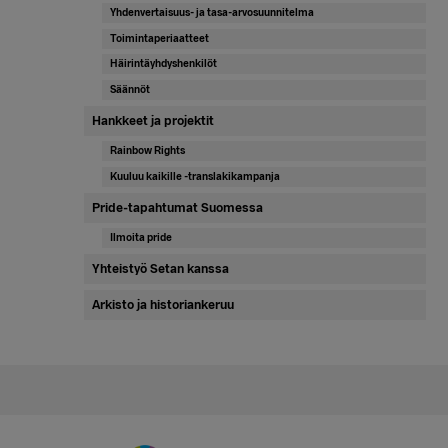
Yhdenvertaisuus- ja tasa-arvosuunnitelma
Toimintaperiaatteet
Häirintäyhdyshenkilöt
Säännöt
Hankkeet ja projektit
Rainbow Rights
Kuuluu kaikille -translakikampanja
Pride-tapahtumat Suomessa
Ilmoita pride
Yhteistyö Setan kanssa
Arkisto ja historiankeruu