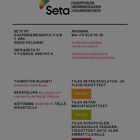
SETA RY
AVOINNA:
HAAPANIEMENKATU 7–9 B
MA–TO KLO 10–15
7. KRS
00530 HELSINKI
TYÖNTEKIJÖIDEN
YHTEYSTIEDOT
INFO@SETA.FI
Y-TUNNUS: 0661747-4
TIETOSUOJASELOSTE
(INFORMOINTIASIAKIRJA)
TOIMISTON SIJAINTI
TILAA SETAN KOULUTUS- JA
.
YLEISTIEDOTTEET
GOOGLE-KARTALLA
KERÄYSLUPA
.
RA/2022/107
TILAA
.
LAHJOITA SETALLE TÄÄLLÄ
TILAA SETAN
KÄYTÄMME
TÄLLÄ
EVÄSTEITÄ
MEDIATIEDOTTEET
SIVUSTOLLA.
TILAA
TILAA SUKUPUOLEN
MONINAISUUS TÄÄNÄÄN -
TIEDOTTEET SOTE-ALAN
AMMATTILAISILLE