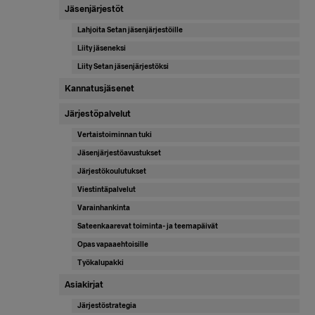
Jäsenjärjestöt
Lahjoita Setan jäsenjärjestöille
Liity jäseneksi
Liity Setan jäsenjärjestöksi
Kannatusjäsenet
Järjestöpalvelut
Vertaistoiminnan tuki
Jäsenjärjestöavustukset
Järjestökoulutukset
Viestintäpalvelut
Varainhankinta
Sateenkaarevat toiminta- ja teemapäivät
Opas vapaaehtoisille
Työkalupakki
Asiakirjat
Järjestöstrategia