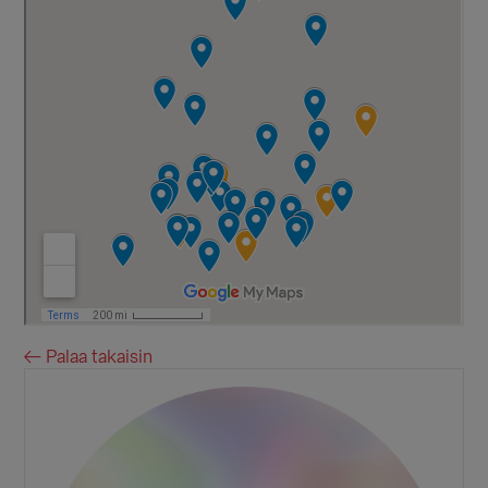
← Palaa takaisin