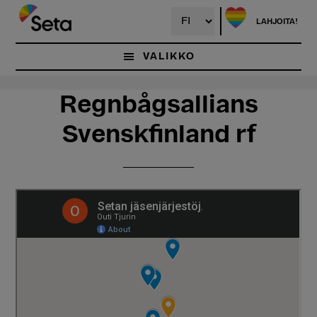
Hyppää
Hyppää
pääsisältöön
ensisijaiseen
LAHJOITA!
sivupalkkiin
VALIKKO
Regnbågsallians
Svenskfinland rf