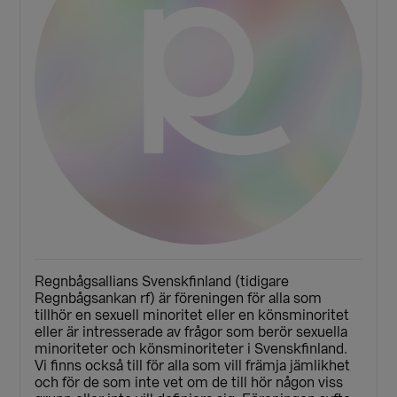
Regnbågsallians Svenskfinland (tidigare
Regnbågsankan rf) är föreningen för alla som
tillhör en sexuell minoritet eller en könsminoritet
eller är intresserade av frågor som berör sexuella
minoriteter och könsminoriteter i Svenskfinland.
Vi finns också till för alla som vill främja jämlikhet
och för de som inte vet om de till hör någon viss