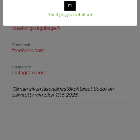
EI
Tutustu järjestöön verkossa:
Yksityisyysasetukset
Verkkosivusto
raseborgsregnbage.fi
Facebook
facebook.com
Instagram
instagram.com
Tämän sivun jäsenjärjestökohtaiset tiedot on
päivitetty viimeksi 19.5.2026.