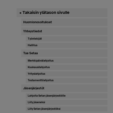
Ensisijainen
Takaisin ylätason sivulle
◄
sivupalkki
Huomionosoitukset
Yhteystiedot
Työntekijät
Hallitus
Tue Setaa
Merkkipäivälahjoitus
Kuukausilahjoitus
Yrityslahjoitus
Testamenttilahjoitus
Jäsenjärjestöt
Lahjoita Setan jäsenjärjestöille
Liity jäseneksi
Liity Setan jäsenjärjestöksi