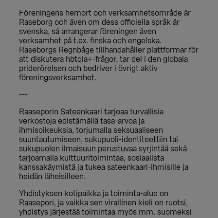
Föreningens hemort och verksamhetsområde är
Raseborg och även om dess officiella språk är
svenska, så arrangerar föreningen även
verksamhet på t.ex. finska och engelska.
Raseborgs Regnbåge tillhandahåller plattformar för
att diskutera hbtqia+-frågor, tar del i den globala
priderörelsen och bedriver i övrigt aktiv
föreningsverksamhet.
---
Raaseporin Sateenkaari tarjoaa turvallisia
verkostoja edistämällä tasa-arvoa ja
ihmisoikeuksia, torjumalla seksuaaliseen
suuntautumiseen, sukupuoli-identiteettiin tai
sukupuolen ilmaisuun perustuvaa syrjintää sekä
tarjoamalla kulttuuritoimintaa, sosiaalista
kanssakäymistä ja tukea sateenkaari-ihmisille ja
heidän läheisilleen.
Yhdistyksen kotipaikka ja toiminta-alue on
Raasepori, ja vaikka sen virallinen kieli on ruotsi,
yhdistys järjestää toimintaa myös mm. suomeksi