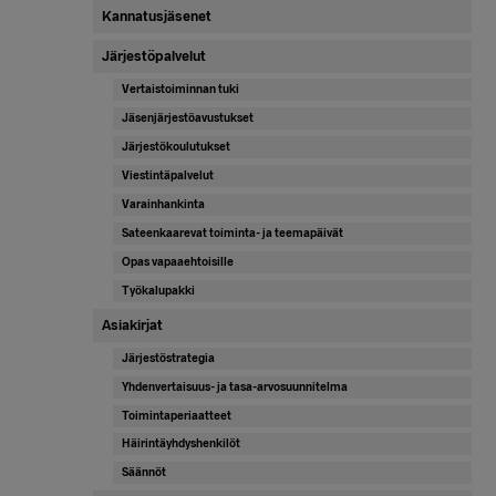
Kannatusjäsenet
Järjestöpalvelut
Vertaistoiminnan tuki
Jäsenjärjestöavustukset
Järjestökoulutukset
Viestintäpalvelut
Varainhankinta
Sateenkaarevat toiminta- ja teemapäivät
Opas vapaaehtoisille
Työkalupakki
Asiakirjat
Järjestöstrategia
Yhdenvertaisuus- ja tasa-arvosuunnitelma
Toimintaperiaatteet
Häirintäyhdyshenkilöt
Säännöt