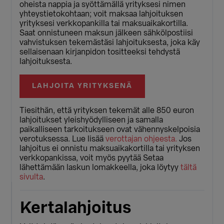
oheista nappia ja syöttämällä yrityksesi nimen
yhteystietokohtaan; voit maksaa lahjoituksen
yrityksesi verkkopankilla tai maksuaikakortilla.
Saat onnistuneen maksun jälkeen sähkölpostiisi
vahvistuksen tekemästäsi lahjoituksesta, joka käy
sellaisenaan kirjanpidon tositteeksi tehdystä
lahjoituksesta.
LAHJOITA YRITYKSENÄ
Tiesithän, että yrityksen tekemät alle 850 euron
lahjoitukset yleishyödylliseen ja samalla
paikalliseen tarkoitukseen ovat vähennyskelpoisia
verotuksessa. Lue lisää
verottajan ohjeesta.
Jos
lahjoitus ei onnistu maksuaikakortilla tai yrityksen
verkkopankissa, voit myös pyytää Setaa
lähettämään laskun lomakkeella, joka löytyy
tältä
sivulta
.
Kertalahjoitus