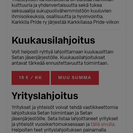
kulttuuria ja yhdenvertaisuutta sekä tukea
seksuaalija sukupuolivähemmistöön kuuluvien
ihmisoikeuksia, osallisuutta ja hyvinvointia.
Karkkila Pride ry järjestää Karkkilassa Pride-viikon
Kuukausilahjoitus
Voit helposti ryhtyä lahjoittamaan kuukausittain
Setan jäsenjärjestölle. Kuukausilahjoitukset
antavat tärkeää ennustettavuutta toimintaan.
15 € / KK
MUU SUMMA
Yrityslahjoitus
Yritykset ja yhteisöt voivat tehdä vastikkeettomia
lahjoituksia Setan toimintaan ja Setan
jäsenjärjestöille. Seta listaa lahjoittaneet yritykset
ja yhteisöt vuosikertomuksessaan ja
tällä sivulla
.
Helpoiten teet yrityslahjoituksen painamalla