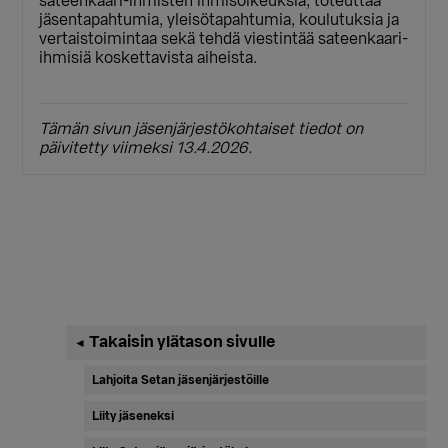
sateenkaari-ihmisten ihmisoikeuksia, toteuttaa
jäsentapahtumia, yleisötapahtumia, koulutuksia ja
vertaistoimintaa sekä tehdä viestintää sateenkaari-
ihmisiä koskettavista aiheista.
Tämän sivun jäsenjärjestökohtaiset tiedot on
päivitetty viimeksi 13.4.2026.
Ensisijainen
Takaisin ylätason sivulle
◄
sivupalkki
Lahjoita Setan jäsenjärjestöille
Liity jäseneksi