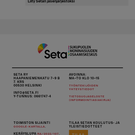
Liity Setan jäsenjärjestöksi
SETA RY
AVOINNA:
HAAPANIEMENKATU 7–9 B
MA–TO KLO 10–15
7. KRS
00530 HELSINKI
TYÖNTEKIJÖIDEN
YHTEYSTIEDOT
INFO@SETA.FI
Y-TUNNUS: 0661747-4
TIETOSUOJASELOSTE
(INFORMOINTIASIAKIRJA)
TOIMISTON SIJAINTI
TILAA SETAN KOULUTUS- JA
.
YLEISTIEDOTTEET
GOOGLE-KARTALLA
KERÄYSLUPA
.
RA/2022/107
TILAA