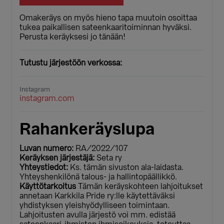
Omakeräys on myös hieno tapa muutoin osoittaa
tukea paikallisen sateenkaaritoiminnan hyväksi.
Perusta keräyksesi jo tänään!
Tutustu järjestöön verkossa:
Instagram
instagram.com
Rahankeräyslupa
Luvan numero:
RA/2022/107
Keräyksen järjestäjä:
Seta ry
Yhteystiedot:
Ks. tämän sivuston ala-laidasta.
Yhteyshenkilönä talous- ja hallintopäällikkö.
Käyttötarkoitus
Tämän keräyskohteen lahjoitukset
annetaan Karkkila Pride ry:lle käytettäväksi
yhdistyksen yleishyödylliseen toimintaan.
Lahjoitusten avulla järjestö voi mm. edistää