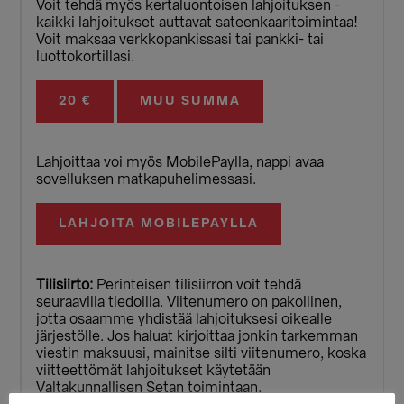
Voit tehdä myös kertaluontoisen lahjoituksen -
kaikki lahjoitukset auttavat sateenkaaritoimintaa!
Voit maksaa verkkopankissasi tai pankki- tai
luottokortillasi.
20 €
MUU SUMMA
Lahjoittaa voi myös MobilePaylla, nappi avaa
sovelluksen matkapuhelimessasi.
LAHJOITA MOBILEPAYLLA
Tilisiirto:
Perinteisen tilisiirron voit tehdä
seuraavilla tiedoilla. Viitenumero on pakollinen,
jotta osaamme yhdistää lahjoituksesi oikealle
järjestölle. Jos haluat kirjoittaa jonkin tarkemman
viestin maksuusi, mainitse silti viitenumero, koska
viitteettömät lahjoitukset käytetään
Valtakunnallisen Setan toimintaan.