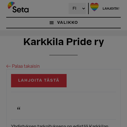
Hyppää
Hyppää
pääsisältöön
ensisijaiseen
LAHJOITA!
sivupalkkiin
VALIKKO
Karkkila Pride ry
← Palaa takaisin
LAHJOITA TÄSTÄ
Yhdistyksen tarkoituksena on edistää Karkkilan