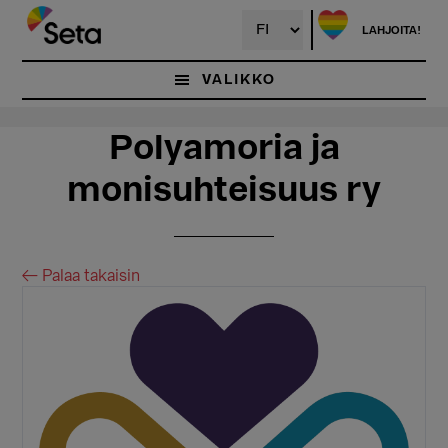
Hyppää
Hyppää
pääsisältöön
ensisijaiseen
LAHJOITA!
sivupalkkiin
VALIKKO
Polyamoria ja
monisuhteisuus ry
← Palaa takaisin