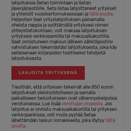
lahjoituksia Setan toimintaan ja Setan
jäsenjärjestöille. Seta listaa lahjoittaneet yritykset
ja yhteisöt vuosikertomuksessaan ja
tällä sivulla
.
Helpoiten teet yrityslahjoituksen painamalla
oheista nappia ja syöttämällä yrityksesi nimen
yhteystietokohtaan; voit maksaa lahjoituksen
yrityksesi verkkopankilla tai maksuaikakortilla.
Saat onnistuneen maksun jälkeen sähkölpostiisi
vahvistuksen tekemästäsi lahjoituksesta, joka käy
sellaisenaan kirjanpidon tositteeksi tehdystä
lahjoituksesta.
LAHJOITA YRITYKSENÄ
Tiesithän, että yrityksen tekemät alle 850 euron
lahjoitukset yleishyödylliseen ja samalla
paikalliseen tarkoitukseen ovat vähennyskelpoisia
verotuksessa. Lue lisää
verottajan ohjeesta.
Jos
lahjoitus ei onnistu maksuaikakortilla tai yrityksen
verkkopankissa, voit myös pyytää Setaa
lähettämään laskun lomakkeella, joka löytyy
tältä
sivulta
.