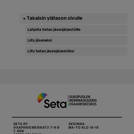
Ensisijainen
Takaisin ylätason sivulle
◄
sivupalkki
Lahjoita Setan jäsenjärjestöille
Liity jäseneksi
Liity Setan jäsenjärjestöksi
SETA RY
AVOINNA:
HAAPANIEMENKATU 7–9 B
MA–TO KLO 10–15
7. KRS