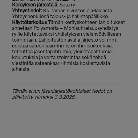
Keräyksen järjestäjä:
Seta ry
Yhteystiedot:
Ks. tämän sivuston ala-laidasta.
Yhteyshenkilönä talous- ja hallintopäällikkö.
Käyttötarkoitus
Tämän keräyskohteen lahjoitukset
annetaan Polyamoria – Monisuhteisuusyhdistys
ry:lle käytettäväksi yhdistyksen yleishyödylliseen
toimintaan. Lahjoitusten avulla järjestö voi mm.
edistää sateenkaari-ihmisten ihmisoikeuksia,
toteuttaa jäsentapahtumia, yleisötapahtumia,
koulutuksia ja vertaistoimintaa sekä tehdä
viestintää sateenkaari-ihmisiä koskettavista
aiheista.
Tämän sivun jäsenjärjestökohtaiset tiedot on
päivitetty viimeksi 3.3.2026.