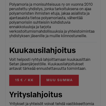
Polyamoria ja monisuhteisuus ry on vuonna 2010
perustettu yhdistys, jonka tarkoituksena on ajaa
polyamoristen ihmisten etuja, jakaa asiallista ja
ajantasaista tietoa polyamoriasta, vähentää
polyamorisiin suhteisiin kohdistuvia
ennakkoluuloja ja tarjota
verkostoitumismahdollisuuksia ja yhteistoimintaa
yhdistyksen jäsenille ja muille kiinnostuneille.
Kuukausilahjoitus
Voit helposti ryhtyä lahjoittamaan kuukausittain
Setan jäsenjärjestölle. Kuukausilahjoitukset
antavat tärkeää ennustettavuutta toimintaan.
15 € / KK
MUU SUMMA
Yrityslahjoitus
Yritykset ja yhteisöt voivat tehdä vastikkeettomia