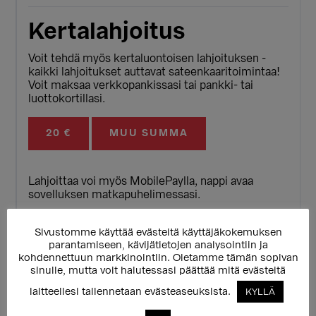
Kertalahjoitus
Voit tehdä myös kertaluontoisen lahjoituksen -
kaikki lahjoitukset auttavat sateenkaaritoimintaa!
Voit maksaa verkkopankissasi tai pankki- tai
luottokortillasi.
20 €
MUU SUMMA
Lahjoittaa voi myös MobilePaylla, nappi avaa
sovelluksen matkapuhelimessasi.
LAHJOITA MOBILEPAYLLA
Sivustomme käyttää evästeitä käyttäjäkokemuksen
parantamiseen, kävijätietojen analysointiin ja
kohdennettuun markkinointiin. Oletamme tämän sopivan
sinulle, mutta voit halutessasi päättää mitä evästeitä
Tilisiirto:
Perinteisen tilisiirron voit tehdä
seuraavilla tiedoilla. Viitenumero on pakollinen,
laitteellesi tallennetaan evästeaseuksista.
KYLLÄ
jotta osaamme yhdistää lahjoituksesi oikealle