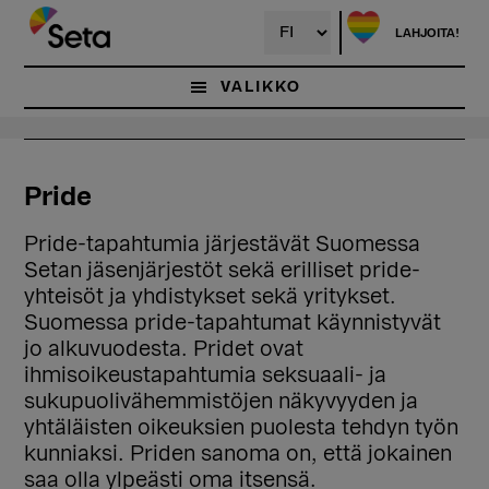
Hyppää
pääsisältöön
LAHJOITA!
VALIKKO
Pride
Pride-tapahtumia järjestävät Suomessa
Setan jäsenjärjestöt sekä erilliset pride-
yhteisöt ja yhdistykset sekä yritykset.
Suomessa pride-tapahtumat käynnistyvät
jo alkuvuodesta. Pridet ovat
ihmisoikeustapahtumia seksuaali- ja
sukupuolivähemmistöjen näkyvyyden ja
yhtäläisten oikeuksien puolesta tehdyn työn
kunniaksi. Priden sanoma on, että jokainen
saa olla ylpeästi oma itsensä.