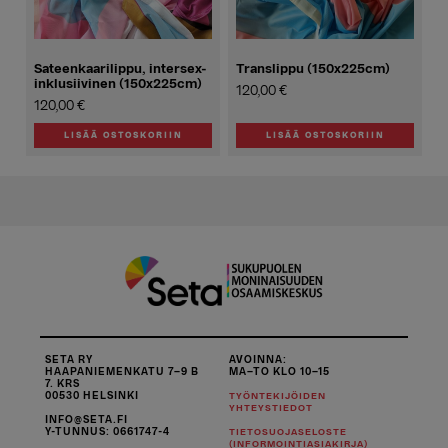
tuotteen
sivulla.
Sateenkaarilippu, intersex-
Translippu (150x225cm)
inklusiivinen (150x225cm)
120,00
€
120,00
€
LISÄÄ OSTOSKORIIN
LISÄÄ OSTOSKORIIN
SETA RY
AVOINNA:
HAAPANIEMENKATU 7–9 B
MA–TO KLO 10–15
7. KRS
00530 HELSINKI
TYÖNTEKIJÖIDEN
YHTEYSTIEDOT
INFO@SETA.FI
Y-TUNNUS: 0661747-4
TIETOSUOJASELOSTE
(INFORMOINTIASIAKIRJA)