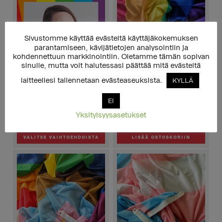
Sivustomme käyttää evästeitä käyttäjäkokemuksen
parantamiseen, kävijätietojen analysointiin ja
kohdennettuun markkinointiin. Oletamme tämän sopivan
sinulle, mutta voit halutessasi päättää mitä evästeitä
laitteellesi tallennetaan evästeaseuksista.
KYLLÄ
Koulutusiltapäivä: Pride-
Sateenkaarilippu
EI
kuukausi lähestyy,
(150x225cm)
valmistaudu! (2024)
Yksityisyysasetukset
120,00
€
Hintaluokka:
20,00
€
–
145,00
€
20,00 €
VALITSE VAIHTOEHDOISTA
LISÄÄ OSTOSKORIIN
-
Tällä
145,00 €
tuotteella
on
useampi
muunnelma.
Voit
tehdä
valinnat