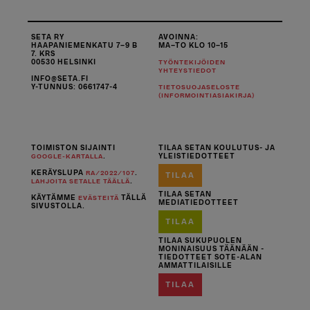
SETA RY
AVOINNA:
HAAPANIEMENKATU 7–9 B
MA–TO KLO 10–15
7. KRS
00530 HELSINKI
TYÖNTEKIJÖIDEN
YHTEYSTIEDOT
INFO@SETA.FI
Y-TUNNUS: 0661747-4
TIETOSUOJASELOSTE
(INFORMOINTIASIAKIRJA)
TOIMISTON SIJAINTI
TILAA SETAN KOULUTUS- JA
.
YLEISTIEDOTTEET
GOOGLE-KARTALLA
KERÄYSLUPA
.
RA/2022/107
TILAA
.
LAHJOITA SETALLE TÄÄLLÄ
TILAA SETAN
KÄYTÄMME
TÄLLÄ
EVÄSTEITÄ
MEDIATIEDOTTEET
SIVUSTOLLA.
TILAA
TILAA SUKUPUOLEN
MONINAISUUS TÄÄNÄÄN -
TIEDOTTEET SOTE-ALAN
AMMATTILAISILLE
TILAA