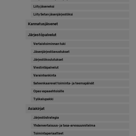
Liity jäseneksi
Liity Setan jäsenjärjestöksi
Kannatusjäsenet
Järjestöpalvelut
Vertaistoiminnan tuki
Jäsenjärjestöavustukset
Järjestökoulutukset
Viestintäpalvelut
Varainhankinta
Sateenkaarevat toiminta- ja teemapäivät
Opas vapaaehtoisille
Työkalupakki
Asiakirjat
Järjestöstrategia
Yhdenvertaisuus- ja tasa-arvosuunnitelma
Toimintaperiaatteet