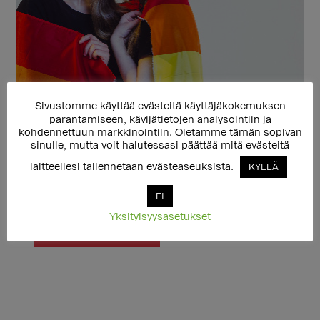
Sivustomme käyttää evästeitä käyttäjäkokemuksen
parantamiseen, kävijätietojen analysointiin ja
Lahjoita ja tue Setan toimintaa
kohdennettuun markkinointiin. Oletamme tämän sopivan
sinulle, mutta voit halutessasi päättää mitä evästeitä
20 €
50 €
laitteellesi tallennetaan evästeaseuksista.
KYLLÄ
100 €
Muu summa
EI
Yksityisyysasetukset
LAHJOITA NYT