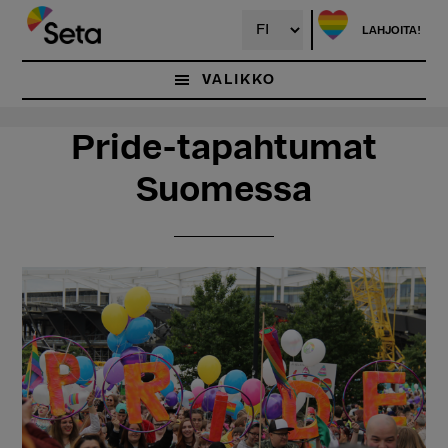
Hyppää
Hyppää
pääsisältöön
ensisijaiseen
LAHJOITA!
sivupalkkiin
VALIKKO
Pride-tapahtumat
Suomessa