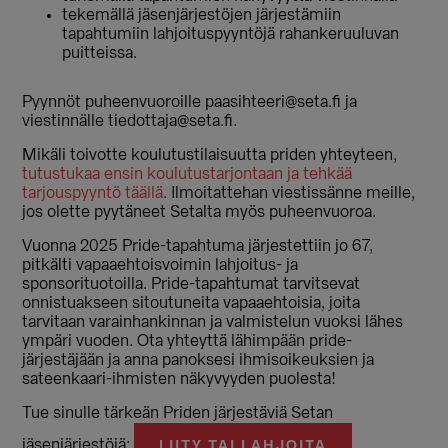
tekemällä jäsenjärjestöjen järjestämiin
tapahtumiin lahjoituspyyntöjä rahankeruuluvan
puitteissa.
Pyynnöt puheenvuoroille paasihteeri@seta.fi ja
viestinnälle tiedottaja@seta.fi.
Mikäli toivotte koulutustilaisuutta priden yhteyteen,
tutustukaa ensin koulutustarjontaan ja tehkää
tarjouspyyntö täällä
. Ilmoitattehan viestissänne meille,
jos olette pyytäneet Setalta myös puheenvuoroa.
Vuonna 2025 Pride-tapahtuma järjestettiin jo 67,
pitkälti vapaaehtoisvoimin lahjoitus- ja
sponsorituotoilla. Pride-tapahtumat tarvitsevat
onnistuakseen sitoutuneita vapaaehtoisia, joita
tarvitaan varainhankinnan ja valmistelun vuoksi lähes
ympäri vuoden. Ota yhteyttä lähimpään pride-
järjestäjään ja anna panoksesi ihmisoikeuksien ja
sateenkaari-ihmisten näkyvyyden puolesta!
Tue sinulle tärkeän Priden järjestäviä Setan
jäsenjärjestöjä:
LIITY TAI LAHJOITA