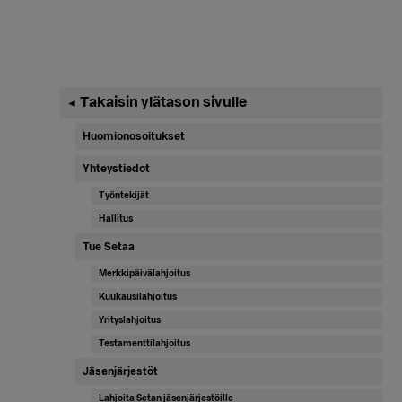
Ensisijainen
Takaisin ylätason sivulle
◄
sivupalkki
Huomionosoitukset
Yhteystiedot
Työntekijät
Hallitus
Tue Setaa
Merkkipäivälahjoitus
Kuukausilahjoitus
Yrityslahjoitus
Testamenttilahjoitus
Jäsenjärjestöt
Lahjoita Setan jäsenjärjestöille