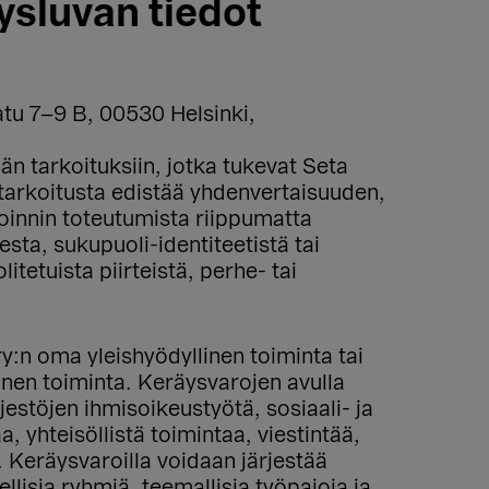
ysluvan tiedot
tu 7–9 B, 00530 Helsinki,
än tarkoituksiin, jotka tukevat Seta
 tarkoitusta edistää yhdenvertaisuuden,
oinnin toteutumista riippumatta
sta, sukupuoli-identiteetistä tai
tetuista piirteistä, perhe- tai
y:n oma yleishyödyllinen toiminta tai
linen toiminta. Keräysvarojen avulla
estöjen ihmisoikeustyötä, sosiaali- ja
, yhteisöllistä toimintaa, viestintää,
. Keräysvaroilla voidaan järjestää
ellisia ryhmiä, teemallisia työpajoja ja