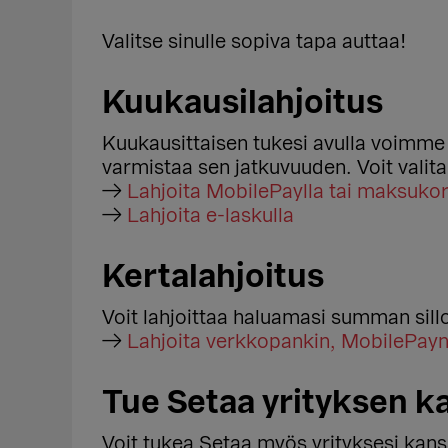
Valitse sinulle sopiva tapa auttaa!
Kuukausilahjoitus
Kuukausittaisen tukesi avulla voimme
varmistaa sen jatkuvuuden. Voit valit
→
Lahjoita MobilePaylla tai maksukort
→
Lahjoita e-laskulla
Kertalahjoitus
Voit lahjoittaa haluamasi summan silloin
→
Lahjoita verkkopankin, MobilePayn
Tue Setaa yrityksen k
Voit tukea Setaa myös yrityksesi kans