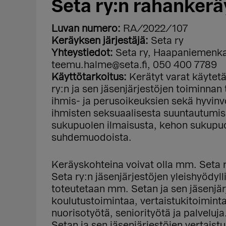
Seta ry:n rahankerä
Luvan numero:
RA/2022/107
Keräyksen järjestäjä:
Seta ry
Yhteystiedot:
Seta ry, Haapaniemenka
teemu.halme@seta.fi, 050 400 7789
Käyttötarkoitus:
Kerätyt varat käytetä
ry:n ja sen jäsenjärjestöjen toiminnan
ihmis- ja perusoikeuksien sekä hyvinv
ihmisten seksuaalisesta suuntautumise
sukupuolen ilmaisusta, kehon sukupuoli
suhdemuodoista.
Keräyskohteina voivat olla mm. Seta r
Seta ry:n jäsenjärjestöjen yleishyödyl
toteutetaan mm. Setan ja sen jäsenjärj
koulutustoimintaa, vertaistukitoimintaa
nuorisotyötä, seniorityötä ja palveluja
Setan ja sen jäsenjärjestöjen vertaistu