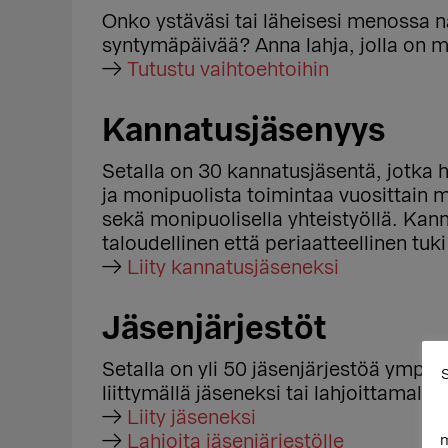
Onko ystäväsi tai läheisesi menossa n
syntymäpäivää? Anna lahja, jolla on m
→
Tutustu vaihtoehtoihin
Kannatusjäsenyys
Setalla on 30 kannatusjäsentä, jotka 
ja monipuolista toimintaa vuosittain
sekä monipuolisella yhteistyöllä. Kan
taloudellinen että periaatteellinen tuki
→
Liity kannatusjäseneksi
Jäsenjärjestöt
Setalla on yli 50 jäsenjärjestöä ympä
S
liittymällä jäseneksi tai lahjoittamalla.
→
Liity jäseneksi
→
Lahjoita jäsenjärjestölle
m