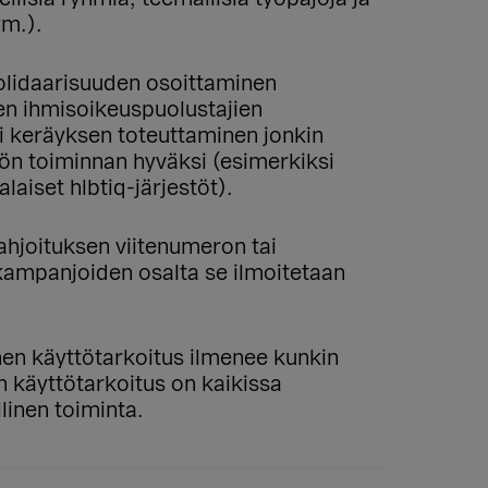
ym.).
solidaarisuuden osoittaminen
ten ihmisoikeuspuolustajien
ai keräyksen toteuttaminen jonkin
tön toiminnan hyväksi (esimerkiksi
laiset hlbtiq-järjestöt).
ahjoituksen viitenumeron tai
skampanjoiden osalta se ilmoitetaan
nen käyttötarkoitus ilmenee kunkin
en käyttötarkoitus on kaikissa
linen toiminta.