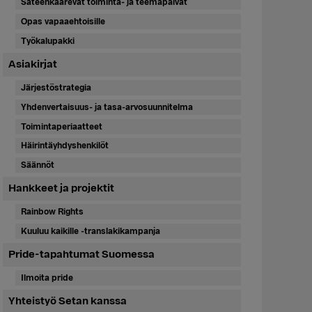
Sateenkaarevat toiminta- ja teemapäivät
Opas vapaaehtoisille
Työkalupakki
Asiakirjat
Järjestöstrategia
Yhdenvertaisuus- ja tasa-arvosuunnitelma
Toimintaperiaatteet
Häirintäyhdyshenkilöt
Säännöt
Hankkeet ja projektit
Rainbow Rights
Kuuluu kaikille -translakikampanja
Pride-tapahtumat Suomessa
Ilmoita pride
Yhteistyö Setan kanssa