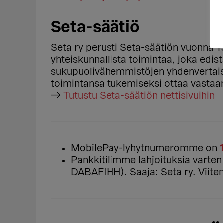
Seta-säätiö
Seta ry perusti Seta-säätiön vuonna 1
yhteiskunnallista toimintaa, joka edist
sukupuolivähemmistöjen yhdenvertais
toimintansa tukemiseksi ottaa vastaan
→
Tutustu Seta-säätiön nettisivuihin
MobilePay-lyhytnumeromme on
Pankkitilimme lahjoituksia varte
DABAFIHH). Saaja: Seta ry. Viite