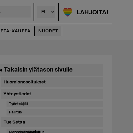
LAHJOITA!
SETA-KAUPPA
NUORET
Ensisijainen
Takaisin ylätason sivulle
◄
sivupalkki
Huomionosoitukset
Yhteystiedot
Työntekijät
Hallitus
Tue Setaa
Merkkipäivälahjoitus