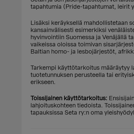
tapahtumia (Pride-tapahtumat, leirit 
Lisäksi keräyksellä mahdollistetaan 
kansainvälisesti esimerkiksi venäläis
hyvinvointiin Suomessa ja Venäjällä t
vaikeissa oloissa toimivan sisarjärjes
Baltian homo- ja lesbojärjestöt, afrikka
Tarkempi käyttötarkoitus määräytyy l
tuotetunnuksen perusteella tai erityi
erikseen.
Toissijainen käyttötarkoitus:
Ensisijai
lahjoituskohteen tiedoista. Toissijain
tapauksissa Seta ry:n oma yleishyödyl