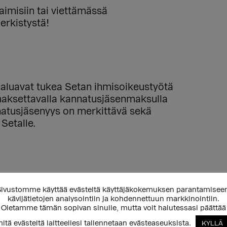
aimisiin tai viettämässä
erkistystä!
haluavat tukea Setan ihmisoikeustyötä
 maksettavalla kannatusjäsenmaksulla
natusjäsenyys on merkittävä sekä
 Setalle.
ri Suomen. Voit tukea niiden toimintaa
ivustomme käyttää evästeitä käyttäjäkokemuksen parantamisee
kävijätietojen analysointiin ja kohdennettuun markkinointiin.
Oletamme tämän sopivan sinulle, mutta voit halutessasi päättää
itä evästeitä laitteellesi tallennetaan evästeaseuksista.
KYLLÄ