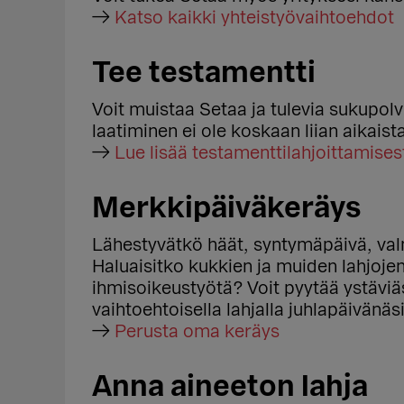
→
Katso kaikki yhteistyövaihtoehdot
Tee testamentti
Voit muistaa Setaa ja tulevia sukupol
laatiminen ei ole koskaan liian aikaist
→
Lue lisää testamenttilahjoittamises
Merkkipäiväkeräys
Lähestyvätkö häät, syntymäpäivä, valmi
Haluaisitko kukkien ja muiden lahjoj
ihmisoikeustyötä? Voit pyytää ystäviä
vaihtoehtoisella lahjalla juhlapäivänäsi
→
Perusta oma keräys
Anna aineeton lahja