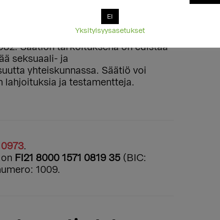
EI
Yksityisyysasetukset
982. Säätiön tarkoituksena on edistää
ää seksuaali- ja
uutta yhteiskunnassa. Säätiö voi
 lahjoituksia ja testamentteja.
10973
.
n on
FI21 8000 1571 0819 35
(BIC:
numero: 1009.