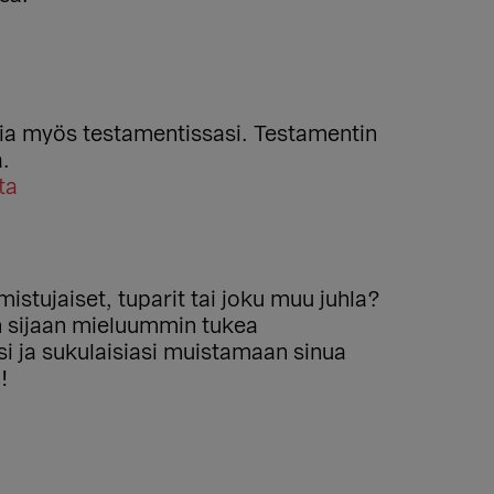
via myös testamentissasi. Testamentin
a.
ta
stujaiset, tuparit tai joku muu juhla?
en sijaan mieluummin tukea
si ja sukulaisiasi muistamaan sinua
!