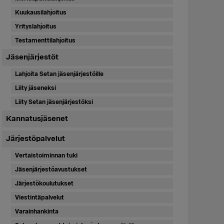
Kuukausilahjoitus
Yrityslahjoitus
Testamenttilahjoitus
Jäsenjärjestöt
Lahjoita Setan jäsenjärjestöille
Liity jäseneksi
Liity Setan jäsenjärjestöksi
Kannatusjäsenet
Järjestöpalvelut
Vertaistoiminnan tuki
Jäsenjärjestöavustukset
Järjestökoulutukset
Viestintäpalvelut
Varainhankinta