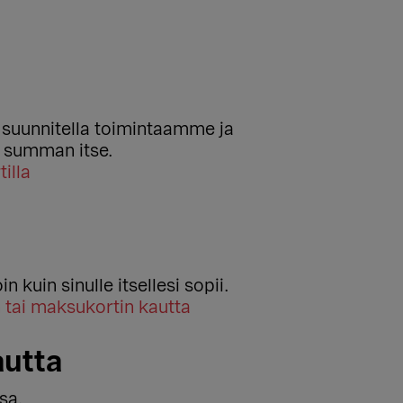
 suunnitella toimintaamme ja
a summan itse.
illa
 kuin sinulle itsellesi sopii.
 tai maksukortin kautta
autta
sa.