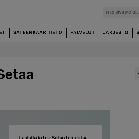
Hae
sivustolta...
ET
SATEENKAARITIETO
PALVELUT
JÄRJESTÖ
Setaa
Lahjoita ja tue Setan toimintaa