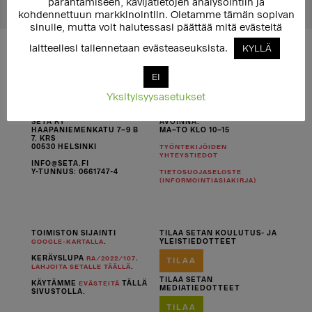
parantamiseen, kävijätietojen analysointiin ja
kohdennettuun markkinointiin. Oletamme tämän sopivan
sinulle, mutta voit halutessasi päättää mitä evästeitä
laitteellesi tallennetaan evästeaseuksista.
KYLLÄ
EI
Yksityisyysasetukset
SETA RY
AVOINNA:
HAAPANIEMENKATU 7–9 B
MA–TO KLO 10–15
7. KRS
00530 HELSINKI
TYÖNTEKIJÖIDEN
YHTEYSTIEDOT
INFO@SETA.FI
Y-TUNNUS: 0661747-4
TIETOSUOJASELOSTE
(INFORMOINTIASIAKIRJA)
TOIMISTON SIJAINTI
TILAA SETAN KOULUTUS- JA
.
YLEISTIEDOTTEET
GOOGLE-KARTALLA
KERÄYSLUPA
.
RA/2022/107
TILAA
.
LAHJOITA SETALLE TÄÄLLÄ
TILAA SETAN
KÄYTÄMME
TÄLLÄ
EVÄSTEITÄ
MEDIATIEDOTTEET
SIVUSTOLLA.
TILAA