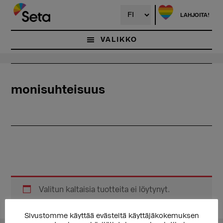
Hyppää
pääsisältöön
LAHJOITA!
VALIKKO
monisuhteisuus
Valitun kaltaisia tuotteita ei löytynyt.
Sivustomme käyttää evästeitä käyttäjäkokemuksen