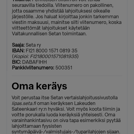
seuraavilla tiedoilla. Viitenumero on pakollinen,
jotta osaamme yhdistää lahjoituksesi oikealle
järjestölle. Jos haluat kirjoittaa jonkin tarkemman
viestin maksuusi, mainitse silti viitenumero, koska
viitteettömät lahjoitukset käytetään
Valtakunnallisen Setan toimintaan.
Saaja:
Seta ry
IBAN:
FI21 8000 1571 0819 35
(
Kopioi: FI2180001571081935
)
BIC:
DABAFIHH
Pankkiviitenumero:
500351
Oma keräys
Voit perustaa itse Setan vertaislahjoitussivustolla
lipas.seta.fi
oman keräyksen Lakeuden
Sateenkaari ry:n hyväksi. Voit myös koota tiimin ja
voitte porukalla luoda keräyksiä yhteisesti. Oma
varainhankintasivu on oiva tapa esimerkiksi pyytää
lahjoittamaan fyysisten
syntymäpäivä-/valmistujais-/tuparilahjojen sijaan.