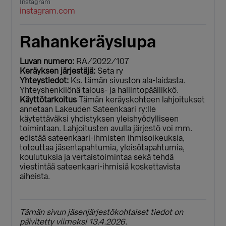
Instagram
instagram.com
Rahankeräyslupa
Luvan numero:
RA/2022/107
Keräyksen järjestäjä:
Seta ry
Yhteystiedot:
Ks. tämän sivuston ala-laidasta.
Yhteyshenkilönä talous- ja hallintopäällikkö.
Käyttötarkoitus
Tämän keräyskohteen lahjoitukset
annetaan Lakeuden Sateenkaari ry:lle
käytettäväksi yhdistyksen yleishyödylliseen
toimintaan. Lahjoitusten avulla järjestö voi mm.
edistää sateenkaari-ihmisten ihmisoikeuksia,
toteuttaa jäsentapahtumia, yleisötapahtumia,
koulutuksia ja vertaistoimintaa sekä tehdä
viestintää sateenkaari-ihmisiä koskettavista
aiheista.
Tämän sivun jäsenjärjestökohtaiset tiedot on
päivitetty viimeksi 13.4.2026.