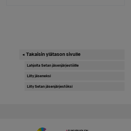
Ensisijainen
Takaisin ylätason sivulle
◄
sivupalkki
Lahjoita Setan jäsenjärjestöille
Liity jäseneksi
Liity Setan jäsenjärjestöksi