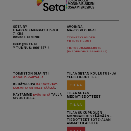
SETA RY
AVOINNA:
HAAPANIEMENKATU 7–9 B
MA–TO KLO 10–15
7. KRS
00530 HELSINKI
TYÖNTEKIJÖIDEN
YHTEYSTIEDOT
INFO@SETA.FI
Y-TUNNUS: 0661747-4
TIETOSUOJASELOSTE
(INFORMOINTIASIAKIRJA)
TOIMISTON SIJAINTI
TILAA SETAN KOULUTUS- JA
.
YLEISTIEDOTTEET
GOOGLE-KARTALLA
KERÄYSLUPA
.
RA/2022/107
TILAA
.
LAHJOITA SETALLE TÄÄLLÄ
TILAA SETAN
KÄYTÄMME
TÄLLÄ
EVÄSTEITÄ
MEDIATIEDOTTEET
SIVUSTOLLA.
TILAA
TILAA SUKUPUOLEN
MONINAISUUS TÄÄNÄÄN -
TIEDOTTEET SOTE-ALAN
AMMATTILAISILLE