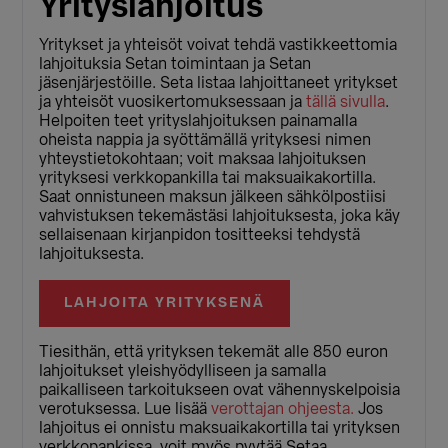
Yrityslahjoitus
Yritykset ja yhteisöt voivat tehdä vastikkeettomia
lahjoituksia Setan toimintaan ja Setan
jäsenjärjestöille. Seta listaa lahjoittaneet yritykset
ja yhteisöt vuosikertomuksessaan ja
tällä sivulla
.
Helpoiten teet yrityslahjoituksen painamalla
oheista nappia ja syöttämällä yrityksesi nimen
yhteystietokohtaan; voit maksaa lahjoituksen
yrityksesi verkkopankilla tai maksuaikakortilla.
Saat onnistuneen maksun jälkeen sähkölpostiisi
vahvistuksen tekemästäsi lahjoituksesta, joka käy
sellaisenaan kirjanpidon tositteeksi tehdystä
lahjoituksesta.
LAHJOITA YRITYKSENÄ
Tiesithän, että yrityksen tekemät alle 850 euron
lahjoitukset yleishyödylliseen ja samalla
paikalliseen tarkoitukseen ovat vähennyskelpoisia
verotuksessa. Lue lisää
verottajan ohjeesta.
Jos
lahjoitus ei onnistu maksuaikakortilla tai yrityksen
verkkopankissa, voit myös pyytää Setaa