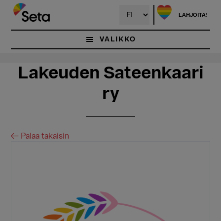
Hyppää
Hyppää
pääsisältöön
ensisijaiseen
LAHJOITA!
sivupalkkiin
VALIKKO
Lakeuden Sateenkaari
ry
← Palaa takaisin