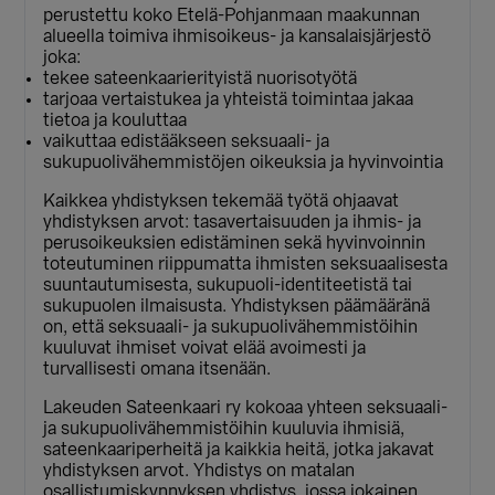
perustettu koko Etelä-Pohjanmaan maakunnan
alueella toimiva ihmisoikeus- ja kansalaisjärjestö
joka:
tekee sateenkaarierityistä nuorisotyötä
tarjoaa vertaistukea ja yhteistä toimintaa jakaa
tietoa ja kouluttaa
vaikuttaa edistääkseen seksuaali- ja
sukupuolivähemmistöjen oikeuksia ja hyvinvointia
Kaikkea yhdistyksen tekemää työtä ohjaavat
yhdistyksen arvot: tasavertaisuuden ja ihmis- ja
perusoikeuksien edistäminen sekä hyvinvoinnin
toteutuminen riippumatta ihmisten seksuaalisesta
suuntautumisesta, sukupuoli-identiteetistä tai
sukupuolen ilmaisusta. Yhdistyksen päämääränä
on, että seksuaali- ja sukupuolivähemmistöihin
kuuluvat ihmiset voivat elää avoimesti ja
turvallisesti omana itsenään.
Lakeuden Sateenkaari ry kokoaa yhteen seksuaali-
ja sukupuolivähemmistöihin kuuluvia ihmisiä,
sateenkaariperheitä ja kaikkia heitä, jotka jakavat
yhdistyksen arvot. Yhdistys on matalan
osallistumiskynnyksen yhdistys, jossa jokainen