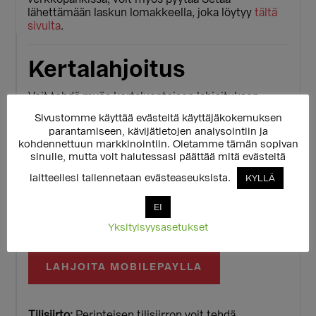
lähettämään laskun lomakkeella, joka löytyy
tältä
sivulta
.
Kertalahjoitus
Voit tehdä myös kertaluontoisen lahjoituksen -
kaikki lahjoitukset auttavat sateenkaaritoimintaa!
Sivustomme käyttää evästeitä käyttäjäkokemuksen
Voit maksaa verkkopankissasi tai pankki- tai
parantamiseen, kävijätietojen analysointiin ja
luottokortillasi.
kohdennettuun markkinointiin. Oletamme tämän sopivan
sinulle, mutta voit halutessasi päättää mitä evästeitä
20 €
MUU SUMMA
laitteellesi tallennetaan evästeaseuksista.
KYLLÄ
EI
Lahjoittaa voi myös MobilePaylla, nappi avaa
Yksityisyysasetukset
sovelluksen matkapuhelimessasi.
LAHJOITA MOBILEPAYLLA
Tilisiirto:
Perinteisen tilisiirron voit tehdä