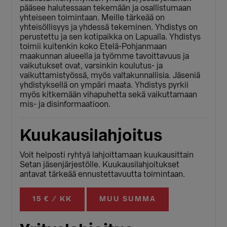
pääsee halutessaan tekemään ja osallistumaan
yhteiseen toimintaan. Meille tärkeää on
yhteisöllisyys ja yhdessä tekeminen. Yhdistys on
perustettu ja sen kotipaikka on Lapualla. Yhdistys
toimii kuitenkin koko Etelä-Pohjanmaan
maakunnan alueella ja työmme tavoittavuus ja
vaikutukset ovat, varsinkin koulutus- ja
vaikuttamistyössä, myös valtakunnallisia. Jäseniä
yhdistyksellä on ympäri maata. Yhdistys pyrkii
myös kitkemään vihapuhetta sekä vaikuttamaan
mis- ja disinformaatioon.
Kuukausilahjoitus
Voit helposti ryhtyä lahjoittamaan kuukausittain
Setan jäsenjärjestölle. Kuukausilahjoitukset
antavat tärkeää ennustettavuutta toimintaan.
15 € / KK
MUU SUMMA