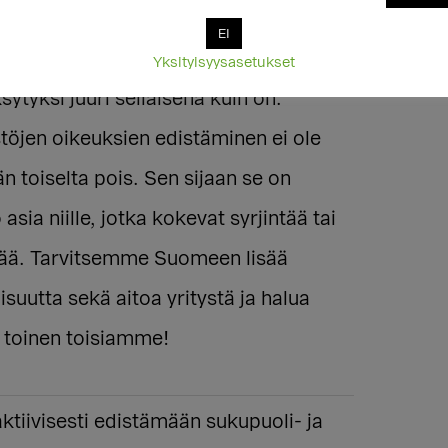
EI
, että jokainen saa olla oma itsensä ja
Yksityisyysasetukset
sytyksi juuri sellaisena kuin on.
öjen oikeuksien edistäminen ei ole
n toiselta pois. Sen sijaan se on
o asia niille, jotka kokevat syrjintää tai
ää. Tarvitsemme Suomeen lisää
isuutta sekä aitoa yritystä ja halua
toinen toisiamme!
ktiivisesti edistämään sukupuoli- ja