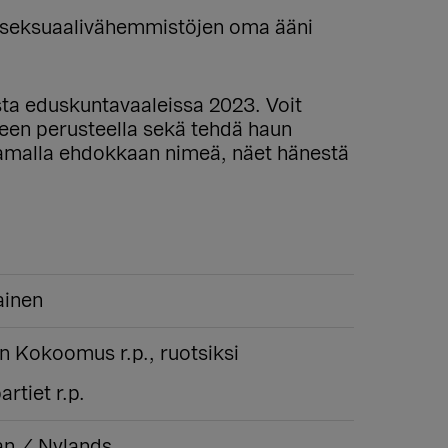
a seksuaalivähemmistöjen oma ääni
ista eduskuntavaaleissa 2023. Voit
lueen perusteella sekä tehdä haun
aamalla ehdokkaan nimeä, näet hänestä
ainen
n Kokoomus r.p., ruotsiksi
rtiet r.p.
n / Nylands