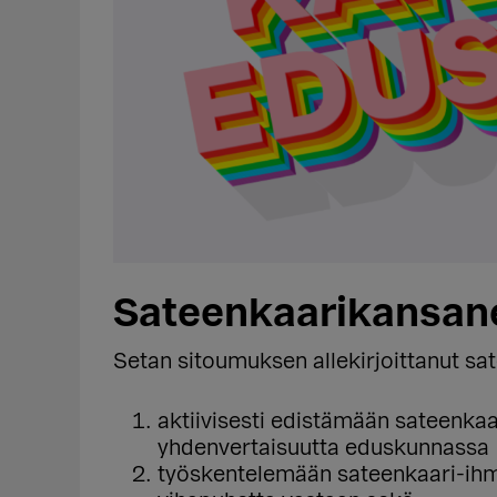
Sateenkaarikansan
Setan sitoumuksen allekirjoittanut sa
aktiivisesti edistämään sateenkaa
yhdenvertaisuutta eduskunnassa
työskentelemään sateenkaari-ihmi