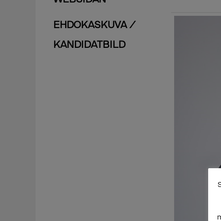
EHDOKASKUVA /
KANDIDATBILD
S
m