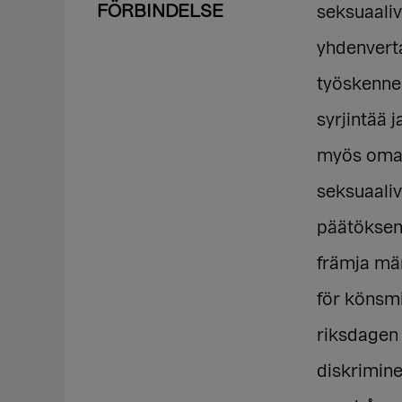
FÖRBINDELSE
seksuaali
yhdenvert
työskennel
syrjintää 
myös omall
seksuaali
päätöksent
främja män
för könsmi
riksdagen 
diskrimin