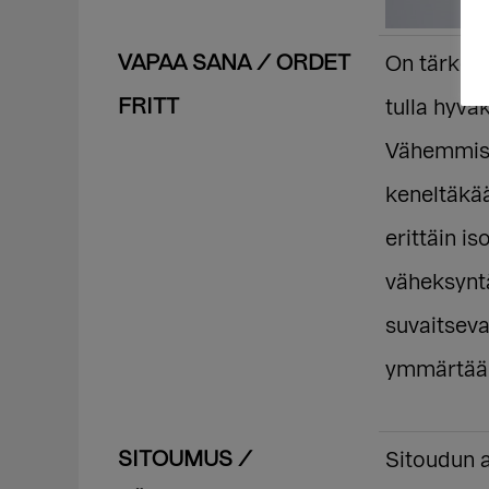
VAPAA SANA / ORDET
On tärkeää
FRITT
tulla hyväk
Vähemmist
keneltäkää
erittäin is
väheksynt
suvaitseva
ymmärtää 
SITOUMUS /
Sitoudun a