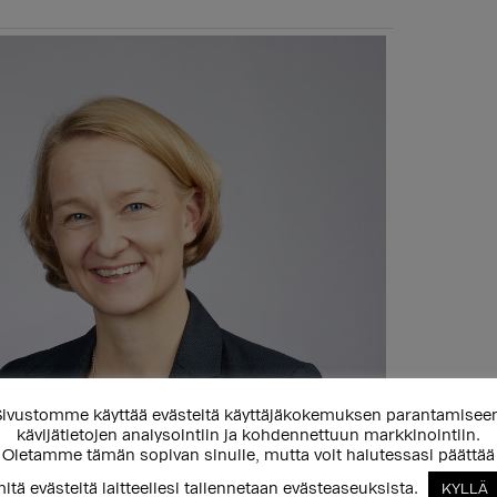
ivustomme käyttää evästeitä käyttäjäkokemuksen parantamisee
kävijätietojen analysointiin ja kohdennettuun markkinointiin.
Oletamme tämän sopivan sinulle, mutta voit halutessasi päättää
itä evästeitä laitteellesi tallennetaan evästeaseuksista.
KYLLÄ