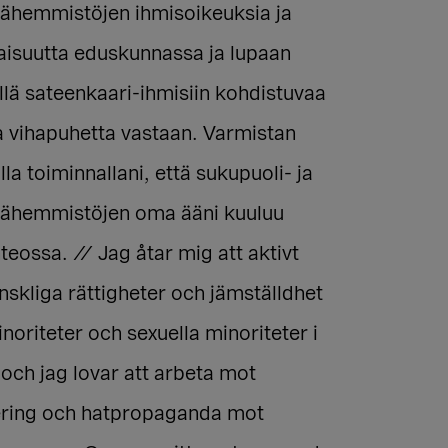
vähemmistöjen ihmisoikeuksia ja
aisuutta eduskunnassa ja lupaan
lä sateenkaari-ihmisiin kohdistuvaa
ja vihapuhetta vastaan. Varmistan
a toiminnallani, että sukupuoli- ja
vähemmistöjen oma ääni kuuluu
eossa. // Jag åtar mig att aktivt
skliga rättigheter och jämställdhet
noriteter och sexuella minoriteter i
och jag lovar att arbeta mot
ering och hatpropaganda mot