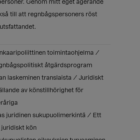
ersoner. Genom mitt eget agerande
kså till att regnbågspersoners röst
lutsfattandet.
nkaaripoliittinen toimintaohjelma /
egnbågspolitiskt åtgärdsprogram
an laskeminen translaista / Juridiskt
ällande av könstillhörighet för
råriga
s juridinen sukupuolimerkintä / Ett
 juridiskt kön