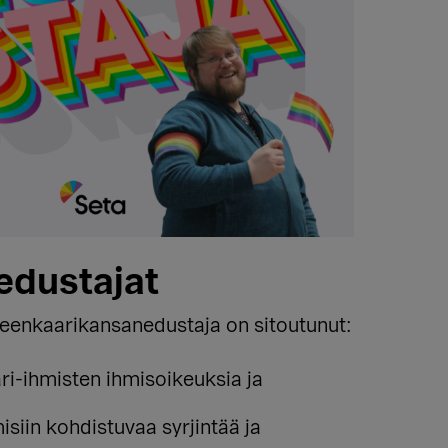
edustajat
teenkaarikansanedustaja on sitoutunut:
ri-ihmisten ihmisoikeuksia ja
siin kohdistuvaa syrjintää ja