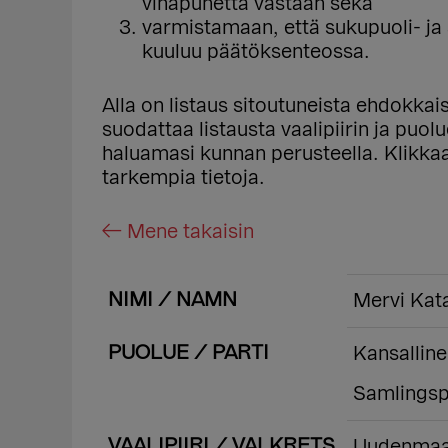
vihapuhetta vastaan sekä
varmistamaan, että sukupuoli- j
kuuluu päätöksenteossa.
Alla on listaus sitoutuneista ehdokka
suodattaa listausta vaalipiirin ja puo
haluamasi kunnan perusteella. Klikk
tarkempia tietoja.
← Mene takaisin
NIMI / NAMN
Mervi Kat
PUOLUE / PARTI
Kansalline
Samlingspa
VAALIPIIRI / VALKRETS
Uudenmaa