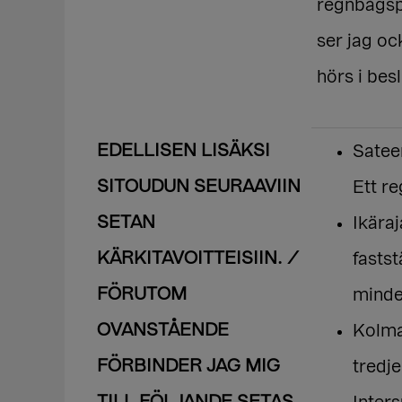
regnbågsp
ser jag oc
hörs i bes
EDELLISEN LISÄKSI
Satee
SITOUDUN SEURAAVIIN
Ett r
SETAN
Ikäraj
KÄRKITAVOITTEISIIN. /
fastst
FÖRUTOM
minde
OVANSTÅENDE
Kolma
FÖRBINDER JAG MIG
tredje