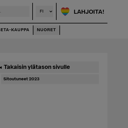
LAHJOITA!
SETA-KAUPPA
NUORET
Ensisijainen
Takaisin ylätason sivulle
◄
sivupalkki
Sitoutuneet 2023