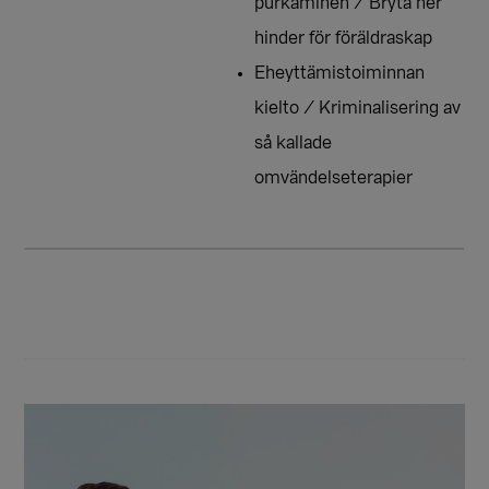
purkaminen / Bryta ner
hinder för föräldraskap
Eheyttämistoiminnan
kielto / Kriminalisering av
så kallade
omvändelseterapier