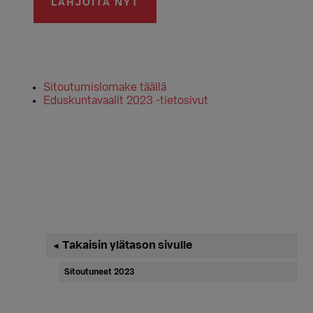
Sitoutumislomake täällä
Eduskuntavaalit 2023 -tietosivut
Ensisijainen
Takaisin ylätason sivulle
◄
sivupalkki
Sitoutuneet 2023