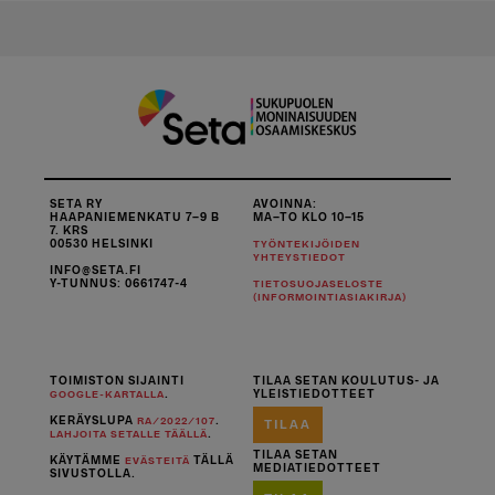
SETA RY
AVOINNA:
HAAPANIEMENKATU 7–9 B
MA–TO KLO 10–15
7. KRS
00530 HELSINKI
TYÖNTEKIJÖIDEN
YHTEYSTIEDOT
INFO@SETA.FI
Y-TUNNUS: 0661747-4
TIETOSUOJASELOSTE
(INFORMOINTIASIAKIRJA)
TOIMISTON SIJAINTI
TILAA SETAN KOULUTUS- JA
.
YLEISTIEDOTTEET
GOOGLE-KARTALLA
KERÄYSLUPA
.
RA/2022/107
TILAA
.
LAHJOITA SETALLE TÄÄLLÄ
TILAA SETAN
KÄYTÄMME
TÄLLÄ
EVÄSTEITÄ
MEDIATIEDOTTEET
SIVUSTOLLA.