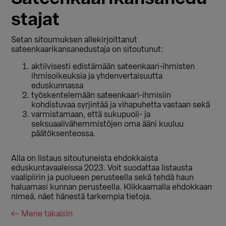
stajat
Setan sitoumuksen allekirjoittanut
sateenkaarikansanedustaja on sitoutunut:
aktiivisesti edistämään sateenkaari-ihmisten
ihmisoikeuksia ja yhdenvertaisuutta
eduskunnassa
työskentelemään sateenkaari-ihmisiin
kohdistuvaa syrjintää ja vihapuhetta vastaan sekä
varmistamaan, että sukupuoli- ja
seksuaalivähemmistöjen oma ääni kuuluu
päätöksenteossa.
Alla on listaus sitoutuneista ehdokkaista
eduskuntavaaleissa 2023. Voit suodattaa listausta
vaalipiirin ja puolueen perusteella sekä tehdä haun
haluamasi kunnan perusteella. Klikkaamalla ehdokkaan
nimeä, näet hänestä tarkempia tietoja.
← Mene takaisin