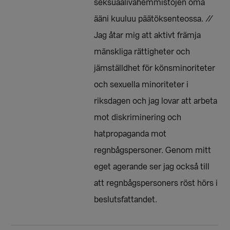
seksuaalivähemmistöjen oma
ääni kuuluu päätöksenteossa. //
Jag åtar mig att aktivt främja
mänskliga rättigheter och
jämställdhet för könsminoriteter
och sexuella minoriteter i
riksdagen och jag lovar att arbeta
mot diskriminering och
hatpropaganda mot
regnbågspersoner. Genom mitt
eget agerande ser jag också till
att regnbågspersoners röst hörs i
beslutsfattandet.