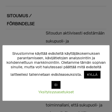
SITOUMUS /
FÖRBINDELSE
Sitoudun aktiivisesti edistämään
sukupuoli- ja
seksuaalivähemmistöjen
Sivustomme käyttää evästeitä käyttäjäkokemuksen
ihmisoikeuksia ja
parantamiseen, kävijätietojen analysointiin ja
kohdennettuun markkinointiin. Oletamme tämän sopivan
yhdenvertaisuutta eduskunnassa
sinulle, mutta voit halutessasi päättää mitä evästeitä
ja lupaan työskennellä
laitteellesi tallennetaan evästeaseuksista.
KYLLÄ
sateenkaari-ihmisiin kohdistuvaa
EI
syrjintää ja vihapuhetta vastaan.
Yksityisyysasetukset
Varmistan myös omalla
toiminnallani, että sukupuoli- ja